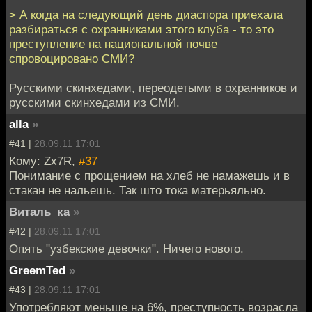
> А когда на следующий день диаспора приехала
разбираться с охранниками этого клуба - то это
преступление на национальной почве
спровоцировано СМИ?
Русскими скинхедами, переодетыми в охранников и
русскими скинхедами из СМИ.
alla
»
#41 |
28.09.11 17:01
Кому: Zx7R,
#37
Понимание с прощением на хлеб не намажешь и в
стакан не нальешь. Так што тока матерьяльно.
Виталь_ка
»
#42 |
28.09.11 17:01
Опять "узбекские девочки". Ничего нового.
GreemTed
»
#43 |
28.09.11 17:01
Употребляют меньше на 6%, преступность возрасла