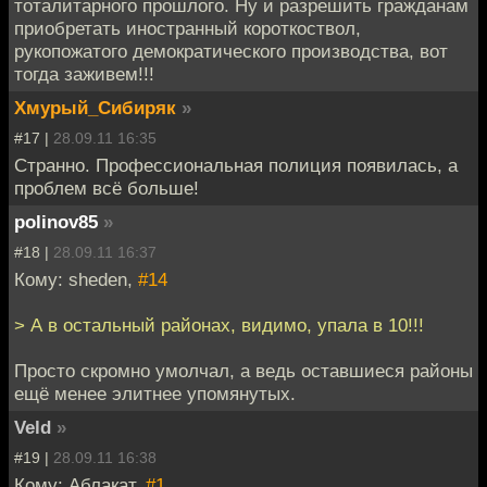
тоталитарного прошлого. Ну и разрешить гражданам
приобретать иностранный короткоствол,
рукопожатого демократического производства, вот
тогда заживем!!!
Хмурый_Сибиряк
»
#17 |
28.09.11 16:35
Странно. Профессиональная полиция появилась, а
проблем всё больше!
polinov85
»
#18 |
28.09.11 16:37
Кому: sheden,
#14
> А в остальный районах, видимо, упала в 10!!!
Просто скромно умолчал, а ведь оставшиеся районы
ещё менее элитнее упомянутых.
Veld
»
#19 |
28.09.11 16:38
Кому: Аблакат,
#1