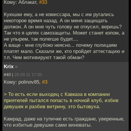
Кому: Аблакат,
#33
Куюшки ему, а не комиссара, мы с им ругались
некоторое время назад. А он меня защищать
должон. А он мне чуть голову не откусил, веришь?
Так что я целях самозащиты. Может станет копом, а
не упырем, так полегше будет....
А ваще - мне глубоко неясно... почему полицаям
платят мало. Сказали же, кто пройдет аттестацию и
т.п. Чем мотивируют такой обман?
Krix
»
#40 |
28.09.11 17:00
Кому: polinov85,
#3
> То есть если выходец с Кавказа в компании
приятелей пытался попасть в ночной клуб, избив
девушек и разбив витрину, это бытовуха.
Камрад, даже на тупичке есть граждане, уверенные,
что избитые девушки сами виноваты.