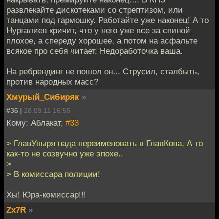
развлекайте дискотеками со стрептизом, или
танцами под гармошку. Работайте уже наконец! А то
Нургалиев кричит, что у него уже все за спиной
плохое, а спереду хорошее, а потом на асфальте
всякое про себя читает. Недоработочка ваша.
На ребрендинг не пошол он... Струсил, сталбыть,
против народных масс?
Хмурый_Сибиряк
»
#36 |
28.09.11 16:55
Кому: Аблакат,
#33
> ГлавУпыря нада переименовать в ГлавКопа. А то
как-то не созвучно уже эпохе..
>
> В комиссара полиции!
Хы! Юра-комиссар!!!
Zx7R
»