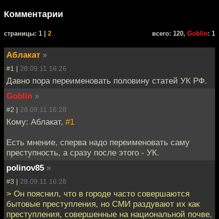
Комментарии
cтраницы: 1 |
2
всего: 120,
Goblin
: 1
Аблакат
»
#1 |
28.09.11 16:26
Давно пора переименовать половину статей УК РФ.
Goblin
»
#2 |
28.09.11 16:28
Кому: Аблакат,
#1
Есть мнение, сперва надо переименовать саму
преступность, а сразу после этого - УК.
polinov85
»
#3 |
28.09.11 16:28
> Он пояснил, что в городе часто совершаются
бытовые преступления, но СМИ раздувают их как
преступления, совершенные на национальной почве,