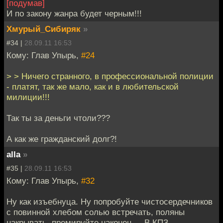
[подумав]
И по закону жанра будет черным!!!
Хмурый_Сибиряк
»
#34 |
28.09.11 16:53
Кому: Глав Упырь,
#24
> > Ничего странного, в профессиональной полиции
- платят, так же мало, как и в любительской
милиции!!!
Так ты за деньги чтоли???
А как же гражданский долг?!
alla
»
#35 |
28.09.11 16:53
Кому: Глав Упырь,
#32
Ну как изъебнуца. Ну попробуйте чистосердечников
с повинной хлебом солью встречать, поляны
накрывать, премируйте наконец.... В КПЗ