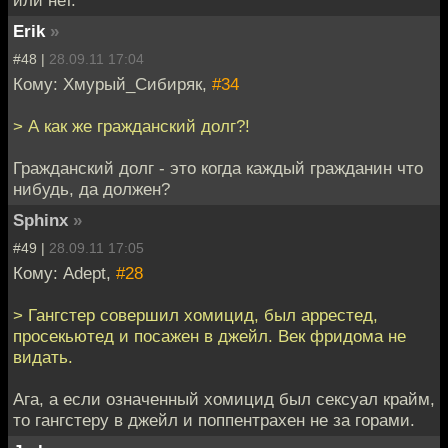
или нет.
Erik
»
#48 |
28.09.11 17:04
Кому: Хмурый_Сибиряк,
#34
> А как же гражданский долг?!
Гражданский долг - это когда каждый гражданин что
нибудь, да должен?
Sphinx
»
#49 |
28.09.11 17:05
Кому: Adept,
#28
> Гангстер совершил хомицид, был аррестед,
просекьютед и посажен в джейл. Век фридома не
видать.
Ага, а если означенный хомицид был сексуал крайм,
то гангстеру в джейл и поппентрахен не за горами.