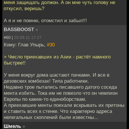
меня защищать должон. А он мне чуть голову не
откусил, веришь?
А я и не помню, отомстил и забыл!!!
BASSBOOST
»
#60 |
28.09.11 17:27
Кому: Глав Упырь,
#30
> Чмсло приехавших из Азии - растёт намного
быстрее!!
У меня вокруг дома шастают пачками. И все в
дезовских комбезах! Типа работники.
Недавно трое пытались писавшего датого соседа
мента избить. Тока им не повезло что он чемпион
Европы по каким-то единоборствам.
А приехавшие менты поехали вскрывать их притоны
и ставить всех к стенке. Что характерно адреса
нелегальных скоплений были известны...
Шмель
»