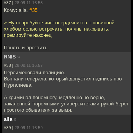
#37 |
28.09.11 16:55
Кому: alla,
#35
> Ну попробуйте чистосердечников с повинной
хлебом солью встречать, поляны накрывать,
премируйте наконец
Понять и простить.
RNIS
»
#38 |
28.09.11 16:57
Переименовали полицию.
Выгнали генерала, который допустил надпись про
Нургалиева.
А криминал понемногу, медленно но верно,
закаленной тюремными университетами рукой берет
простого обывателя за вымя.
alla
»
#39 |
28.09.11 16:59