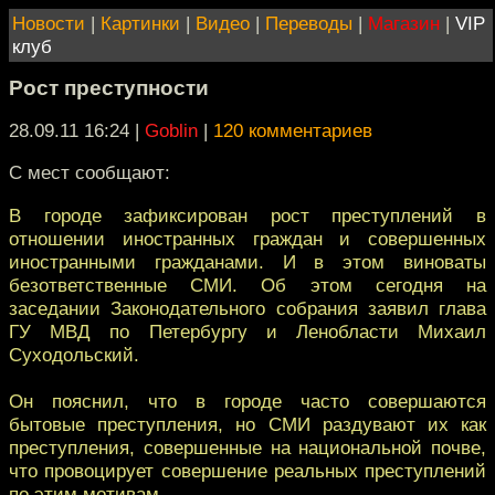
Новости
|
Картинки
|
Видео
|
Переводы
|
Магазин
|
VIP
клуб
Рост преступности
28.09.11 16:24
|
Goblin
|
120 комментариев
С мест сообщают:
В городе зафиксирован рост преступлений в
отношении иностранных граждан и совершенных
иностранными гражданами. И в этом виноваты
безответственные СМИ. Об этом сегодня на
заседании Законодательного собрания заявил глава
ГУ МВД по Петербургу и Ленобласти Михаил
Суходольский.
Он пояснил, что в городе часто совершаются
бытовые преступления, но СМИ раздувают их как
преступления, совершенные на национальной почве,
что провоцирует совершение реальных преступлений
по этим мотивам.