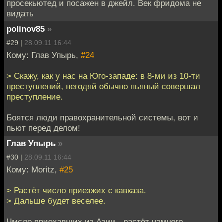
просекьютед и посажен в джейл. Век фридома не
видать
polinov85
»
#29 |
28.09.11 16:44
Кому: Глав Упырь,
#24
> Скажу, как у нас на Юго-западе: в 8-ми из 10-ти
преступлений, негодяй обычно пьяный совершал
преступление.
Боятся люди правохранительной системы, вот и
пьют перед делом!
Глав Упырь
»
#30 |
28.09.11 16:44
Кому: Moritz,
#25
> Растёт число приезжих с кавказа.
> Дальше будет веселее.
Чмсло приехавших из Азии - растёт намного