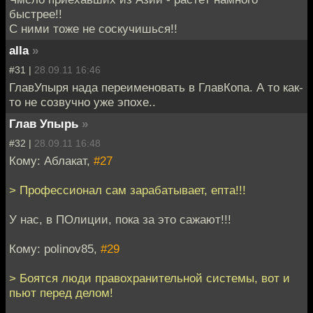
быстрее!!
С ними тоже не соскучишься!!
alla
»
#31 |
28.09.11 16:46
ГлавУпыря нада переименовать в ГлавКопа. А то как-
то не созвучно уже эпохе..
Глав Упырь
»
#32 |
28.09.11 16:48
Кому: Аблакат,
#27
> Профессионал сам зарабатывает, епта!!!
У нас, в ПОлиции, пока за это сажают!!!
Кому: polinov85,
#29
> Боятся люди правохранительной системы, вот и
пьют перед делом!