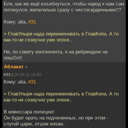
Бля, как же ещё изъебнуться, чтобы народ к нам сам
потянулся, желательно сразу с чистосердечными!!?
Кому: alla,
#31
> ГлавУпыря нада переименовать в ГлавКопа. А то
как-то не созвучно уже эпохе..
Не, по совету контингента, я на ребрендинг не
пошОл!!
Аблакат
»
#33 |
28.09.11 16:50
Кому: alla,
#31
> ГлавУпыря нада переименовать в ГлавКопа. А то
как-то не созвучно уже эпохе..
В комиссара полиции!
Он будет орать на подчиненных, но при этом -
слугой царю, отцом копам.