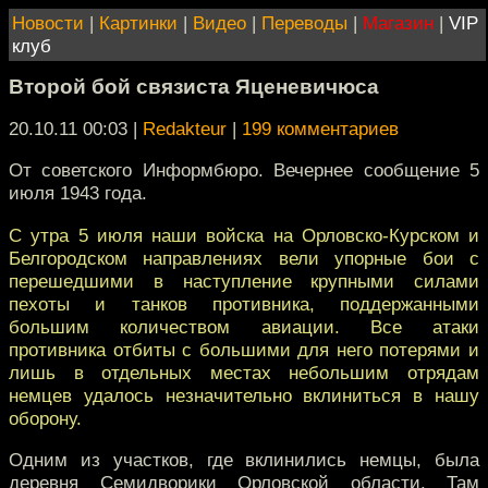
Новости
|
Картинки
|
Видео
|
Переводы
|
Магазин
|
VIP
клуб
Второй бой связиста Яценевичюса
20.10.11 00:03
|
Redakteur
|
199 комментариев
От советского Информбюро. Вечернее сообщение 5
июля 1943 года.
С утра 5 июля наши войска на Орловско-Курском и
Белгородском направлениях вели упорные бои с
перешедшими в наступление крупными силами
пехоты и танков противника, поддержанными
большим количеством авиации. Все атаки
противника отбиты с большими для него потерями и
лишь в отдельных местах небольшим отрядам
немцев удалось незначительно вклиниться в нашу
оборону.
Одним из участков, где вклинились немцы, была
деревня Семидворики Орловской области. Там