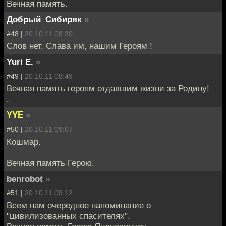
Вечная память.
Добрый_Сибиряк
»
#48 |
20.10.11 08:30
Слов нет. Слава им, нашим Героям !
Yuri E.
»
#49 |
20.10.11 08:49
Вечная память героям отдавшим жизни за Родину!
.
YYE
»
#50 |
20.10.11 09:07
Кошмар.
Вечная память Герою.
benrobot
»
#51 |
20.10.11 09:12
Всем нам очередное напоминание о
"цивилизованных спасителях".