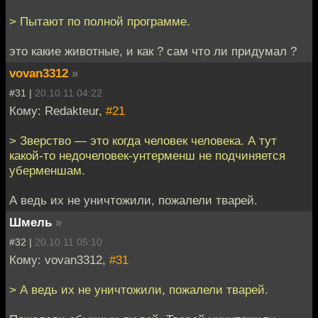
> Пытают по полной программе.
это какие животные, и как ? сам что ли придумал ?
vovan3312
»
#31 |
20.10.11 04:22
Кому: Redakteur,
#21
> Зверство — это когда человек человека. А тут
какой-то недочеловек-унтерменш не подчиняется
уберменшам.
А ведь их не уничтожили, пожалели тварей.
Шмель
»
#32 |
20.10.11 05:10
Кому: vovan3312,
#31
> А ведь их не уничтожили, пожалели тварей.