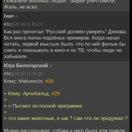
Пожалели обычных людей. Тварей уничтожили.
Жаль, не всех.
Ivan
»
#33 |
20.10.11 05:27
Как раз прочитал "Русский должен умереть" Дюкова.
Вся книга полна подобных примеров. Когда начал
читать, первой мыслью было, что по ней фильм бы
снять и показывать в кино и по ТВ, чтобы люди не
забывали.
Юра Белогорский
»
#34 |
20.10.11 05:28
Кому: Makunochi,
#30
> Кому: Арчибальд,
#29
>
> > Пытают по полной программе.
>
> это какие животные, и как ? сам что ли придумал ?
Мужик рассказывал, собака у него была для травли