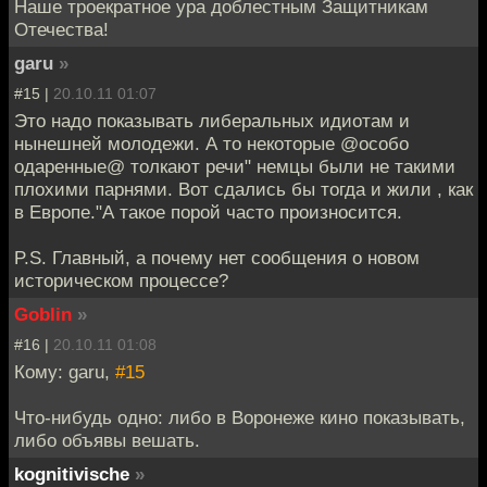
Наше троекратное ура доблестным Защитникам
Отечества!
garu
»
#15 |
20.10.11 01:07
Это надо показывать либеральных идиотам и
нынешней молодежи. А то некоторые @особо
одаренные@ толкают речи" немцы были не такими
плохими парнями. Вот сдались бы тогда и жили , как
в Европе."А такое порой часто произносится.
P.S. Главный, а почему нет сообщения о новом
историческом процессе?
Goblin
»
#16 |
20.10.11 01:08
Кому: garu,
#15
Что-нибудь одно: либо в Воронеже кино показывать,
либо объявы вешать.
kognitivische
»