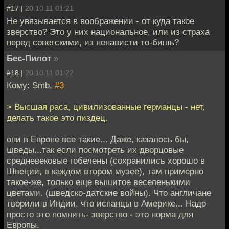
#17 |
20.10.11 01:21
Не увязывается в воображении - от куда такое
зверство? Это у них национальное, или из страха
перед советскими, из ненависти то-бишь?
Бес-Пилот
»
#18 |
20.10.11 01:22
Кому: Smb,
#3
> Высшая раса, цивилизованные германцы - нет,
делать такое это пиздец.
они в Европе все такие... Даже, казалось бы,
шведы...так если посмотреть их дворцовые
средневековые гобелены (сохранились хорошо в
Швеции, в каждом втором музее), там примерно
такое-же, только еще вышитое веселенькими
цветами. (шведско-датские войны). Что англичане
творили в Индии, что испанцы в Америке... Надо
просто это помнить- зверство - это норма для
Европы.