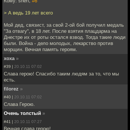
Кому: sherl,
#6
> А ведь 19 лет всего
Мой дед, связист, за свой 2-ой бой получил медаль
"За отвагу", в 18 лет. После взятия плацдарма на
Днестре их от роты остался взвод. Тогда такие люди
были. Война - дело молодых, лекарство против
морщин. Вечная память героям.
xoxa
»
#39 |
20.10.11 07:02
Слава герою! Спасибо таким людям за то, что мы
есть.
filorez
»
#40 |
20.10.11 07:02
Слава Герою.
Очень толстый
»
#41 |
20.10.11 07:27
Вечная слава герою!