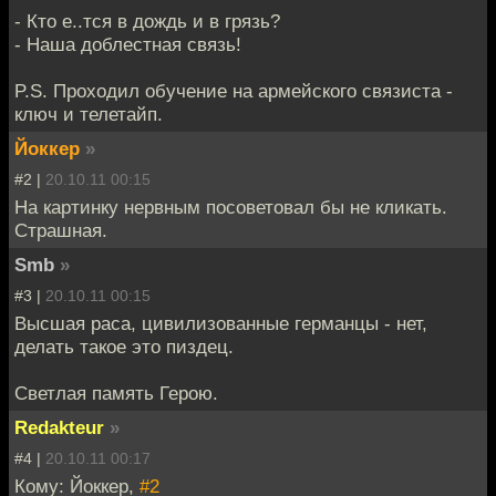
- Кто е..тся в дождь и в грязь?
- Наша доблестная связь!
P.S. Проходил обучение на армейского связиста -
ключ и телетайп.
Йоккер
»
#2 |
20.10.11 00:15
На картинку нервным посоветовал бы не кликать.
Страшная.
Smb
»
#3 |
20.10.11 00:15
Высшая раса, цивилизованные германцы - нет,
делать такое это пиздец.
Светлая память Герою.
Redakteur
»
#4 |
20.10.11 00:17
Кому: Йоккер,
#2