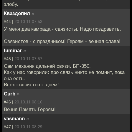
злобу.
Кваздопил
»
#44 |
20.10.11 07:53
У меня два камрада - связисты. Надо поздравить.
Связистов - с праздником! Героям - вечная слава!
luminar
»
#45 |
20.10.11 07:57
Сам механик дальней связи, БП-350.
Как у нас говорили: про связь никто не помнит, пока
она есть.
Всех связистов с днём!
Curb
»
#46 |
20.10.11 08:16
Вечня Память Героям!
vasmann
»
#47 |
20.10.11 08:29