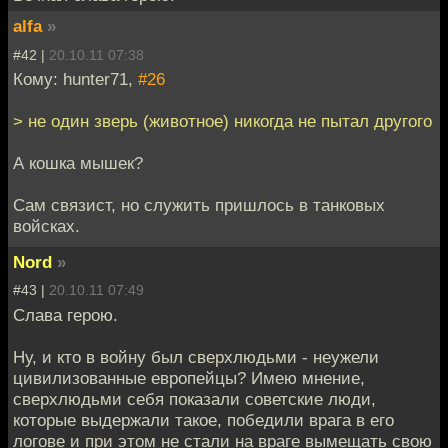
alfa
»
#42 |
20.10.11 07:38
Кому: hunter71,
#26
> не один зверь (животное) никогда не пытал другого
А кошка мышек?
Сам связист, но служить пришлось в танковых
войсках.
Nord
»
#43 |
20.10.11 07:49
Слава герою.
Ну, и кто в войну был сверхлюдьми - неужели
цивилизованные европейцы? Имею мнение,
сверхлюдьми себя показали советские люди,
которые выдержали такое, победили врага в его
логове и при этом не стали на враге вымещать свою