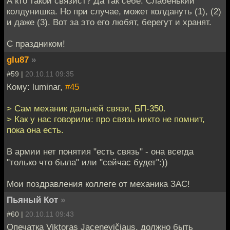
А кто такой связист? Да так себе. Слабенький
колдунишка. Но при случае, может колдануть (1), (2)
и даже (3). Вот за это его любят, берегут и хранят.
С праздником!
glu87
»
#59 |
20.10.11 09:35
Кому: luminar,
#45
> Сам механик дальней связи, БП-350.
> Как у нас говорили: про связь никто не помнит,
пока она есть.
В армии нет понятия "есть связь" - она всегда
"только что была" или "сейчас будет":))
Мои поздравления коллеге от механика ЗАС!
Пьяный Кот
»
#60 |
20.10.11 09:43
Опечатка Viktoras Jacenevičiaus, должно быть