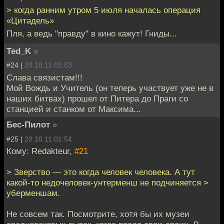
> когда ранним утром 5 июля началась операция
«Цитадель»
Пля, а ведь "правду" в кино кажут! Гниды...
Ted_K
»
#24 |
20.10.11 01:53
Слава связистам!!!
Мой Вождь и Учитель (он теперь участвует уже не в
наших битвах) прошел от Питера до Праги со
станцией и станком от Максима...
Бес-Пилот
»
#25 |
20.10.11 01:54
Кому: Redakteur,
#21
> Зверство — это когда человек человека. А тут
какой-то недочеловек-унтерменш не подчиняется >
уберменшам.
Не совсем так. Посмотрите, хотя бы их музеи