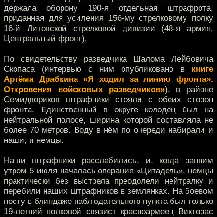
держала оборону 190-я отдельная штрафрота,
приданная для усиления 156-му стрелковому полку
16-й Литовской стрелковой дивизии (48-я армия,
Центральный фронт).
По свидетельству разведчика Шалома Лейбовича
Скопаса (интервью с ним опубликовано в
книге
Артёма Драбкина «Я ходил за линию фронта».
Откровения войсковых разведчиков»
), в районе
Семидвориков штрафники стояли с обеих сторон
фронта. Единственный в округе колодец был на
нейтральной полосе, ширина которой составляла не
более 70 метров. Воду в нём по очереди набирали и
наши, и немцы.
Наши штрафники расслабились, и, когда ранним
утром 5 июля началась операция «Цитадель», немцы
практически без выстрела преодолели нейтралку и
перебили наших штрафников в землянках. На боевом
посту в блиндаже наблюдательного пункта был только
19-летний полковой связист красноармеец Викторас