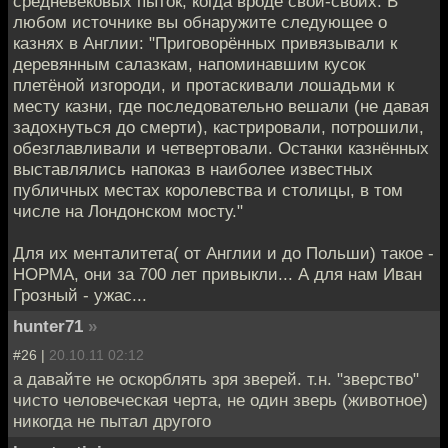
средневековых пыток, когда вроде свои-своих. В
любом источнике вы обнаружите следующее о
казнях в Англии: "Приговорённых привязывали к
деревянным салазкам, напоминавшим кусок
плетёной изгороди, и протаскивали лошадьми к
месту казни, где последовательно вешали (не давая
задохнуться до смерти), кастрировали, потрошили,
обезглавливали и четвертовали. Останки казнённых
выставлялись напоказ в наиболее известных
публичных местах королевства и столицы, в том
числе на Лондонском мосту."
Для их менталитета( от Англии и до Польши) такое -
НОРМА, они за 700 лет привыкли... А для нам Иван
Грозный - ужас...
hunter71
»
#26 |
20.10.11 02:12
а давайте не оскорблять зря зверей. т.н. "зверство"
чисто человеческая черта, не один зверь (животное)
никогда не пытал другого