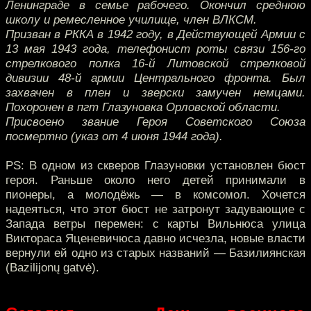
Ленинграде в семье рабочего. Окончил среднюю
школу и ремесленное училище, член ВЛКСМ.
Призван в РККА в 1942 году, в Действующей Армии с
13 мая 1943 года, телефонист роты связи 156-го
стрелкового полка 16-й Литовской стрелковой
дивизии 48-й армии Центрального фронта. Был
захвачен в плен и зверски замучен немцами.
Похоронен в пгт Глазуновка Орловской области.
Присвоено звание Героя Советского Союза
посмертно (указ от 4 июня 1944 года).
PS: В одном из скверов Глазуновки установлен бюст
героя. Раньше около него детей принимали в
пионеры, а молодёжь — в комсомол. Хочется
надеяться, что этот бюст не затронут задувающие с
Запада ветры перемен: с карты Вильнюса улица
Виктораса Яценевичюса давно исчезла, новые власти
вернули ей одно из старых названий — Базилиянская
(Bazilijonų gatvė).