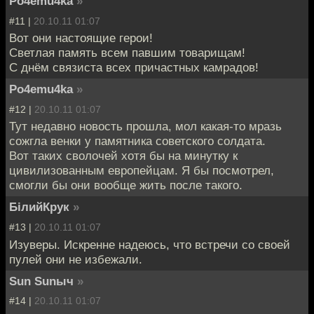
Po4emu4ka
»
#11 |
20.10.11 01:07
Вот они настоящие герои!
Светлая память всем павшим товарищам!
С днём связиста всех причастных камрадов!
Po4emu4ka
»
#12 |
20.10.11 01:07
Тут недавно новость прошла, мол какая-то мразь
сожгла венки у памятника советского солдата.
Вот таких сволочей хотя бы на минутку к
цивилизованным европейцам. Я бы посмотрел,
смогли бы они вообще жить после такого.
БілийКрук
»
#13 |
20.10.11 01:07
Изуверы. Искренне надеюсь, что встречи со своей
пулей они не избежали.
Sun Sunыч
»
#14 |
20.10.11 01:07