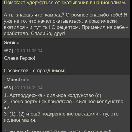
Помогает удержаться от скатывания в национализм.
А ты знаешь что, камрад? Огромное спасибо тебе! Я
уже не то, что начал скатываться, а практически
вкатился - и тут ты! С рецептом. Применил на себе -
сработало. Спасибо, друг!
Serж
»
#57 |
20.10.11 09:34
Слава Герою!
Связистов - с праздником!
_Maestro
»
#58 |
20.10.11 09:34
1. Артподдержка - сильное колдунство (с)
2. Звено вертушек прилетело - сильное колдунство
х2
3. (1)+(2) и ещё подкрепление высадили - ну, это
полная магия.