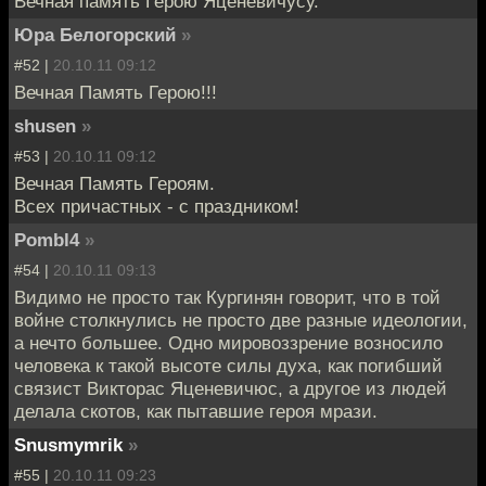
Вечная память Герою Яценевичусу.
Юра Белогорский
»
#52 |
20.10.11 09:12
Вечная Память Герою!!!
shusen
»
#53 |
20.10.11 09:12
Вечная Память Героям.
Всех причастных - с праздником!
Pombl4
»
#54 |
20.10.11 09:13
Видимо не просто так Кургинян говорит, что в той
войне столкнулись не просто две разные идеологии,
а нечто большее. Одно мировоззрение возносило
человека к такой высоте силы духа, как погибший
связист Викторас Яценевичюс, а другое из людей
делала скотов, как пытавшие героя мрази.
Snusmymrik
»
#55 |
20.10.11 09:23