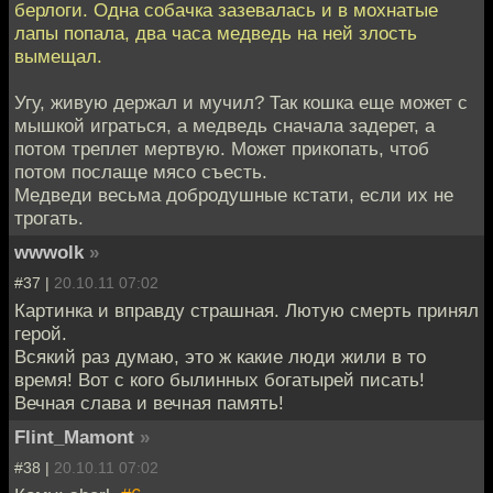
берлоги. Одна собачка зазевалась и в мохнатые
лапы попала, два часа медведь на ней злость
вымещал.
Угу, живую держал и мучил? Так кошка еще может с
мышкой играться, а медведь сначала задерет, а
потом треплет мертвую. Может прикопать, чтоб
потом послаще мясо съесть.
Медведи весьма добродушные кстати, если их не
трогать.
wwwolk
»
#37 |
20.10.11 07:02
Картинка и вправду страшная. Лютую смерть принял
герой.
Всякий раз думаю, это ж какие люди жили в то
время! Вот с кого былинных богатырей писать!
Вечная слава и вечная память!
Flint_Mamont
»
#38 |
20.10.11 07:02