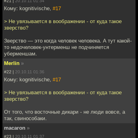
#21 |
20.10.11 01:34
Кому: kognitivische,
#17
> Не увязывается в воображении - от куда такое
зверство?
Зверство — это когда человек человека. А тут какой-
то недочеловек-унтерменш не подчиняется
уберменшам.
Merlin
»
#22 |
20.10.11 01:36
Кому: kognitivische,
#17
> Не увязывается в воображении - от куда такое
зверство?
От того, что восточные дикари - не люди вовсе, а
так, свинособаки.
macaron
»
#23 |
20.10.11 01:37