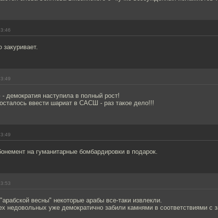
23:46
о закуривает.
23:49
 - демократия наступила в полный рост!
 осталось ввести шариат в САСШ - раз такое дело!!!
23:49
бонемент на гуманитарные бомбардировки в подарок.
23:53
 "арабской весны" некоторые арабы все-таки извлекли.
ех недовольных уже демократично забили камнями в соответствиями с 