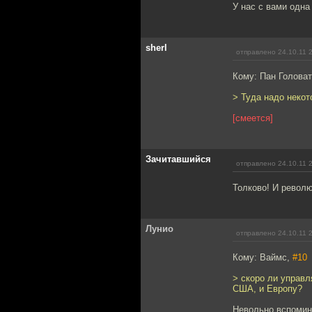
У нас с вами одна
sherl
отправлено 24.10.11 
Кому: Пан Голова
> Туда надо некот
[смеется]
Зачитавшийся
отправлено 24.10.11 
Толково! И револю
Лунио
отправлено 24.10.11 
Кому: Ваймс,
#10
> скоро ли управ
США, и Европу?
Невольно вспомин