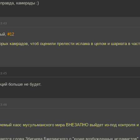
 правда, камерады :)
23:43
тый,
#12
орых камрадов, чтоб оценили прелести ислама в целом и шариата в част
23:45
ций больше не будет.
23:46
ляемый хаос мусульманского мира ВНЕЗАПНО выйдет из-под контроля и 
аются слова Збигнева Бжезинского о "кучке возбужденных исламистов".