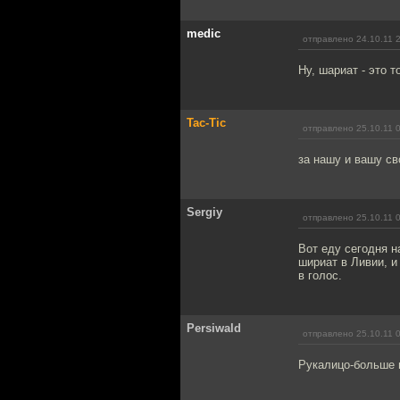
medic
отправлено 24.10.11 
Ну, шариат - это 
Tac-Tic
отправлено 25.10.11 
за нашу и вашу св
Sergiy
отправлено 25.10.11 
Вот еду сегодня н
шириат в Ливии, и
в голос.
Persiwald
отправлено 25.10.11 
Рукалицо-больше н