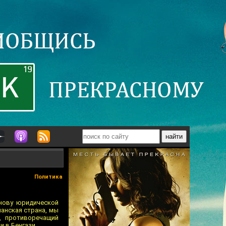
Политика
нову юридической
анская страна, мы
, противоречащий
и в Бенгази.