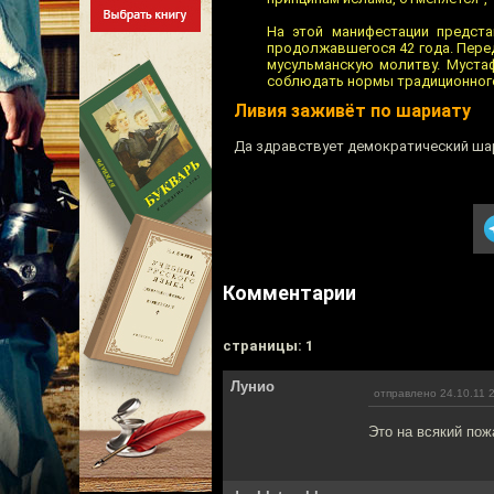
На этой манифестации предст
продолжавшегося 42 года. Перед
мусульманскую молитву. Муста
соблюдать нормы традиционного
Ливия заживёт по шариату
Да здравствует демократический ша
Комментарии
cтраницы: 1
Лунио
отправлено 24.10.11 
Это на всякий пож