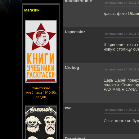
doubletrouble
отправлено 24.10.11 
Магазин
даешь фото Обамк
i-spectator
отправлено 24.10.11 
В Триполи что то 
новую столицу об
Crubog
отправлено 24.10.11 
Царь Царей поверж
радости. Самое вр
Советские
PAX AMERICANA.
учебники 1940-50х
годов
eve
отправлено 24.10.11 
И как долго он бу
Darmidont