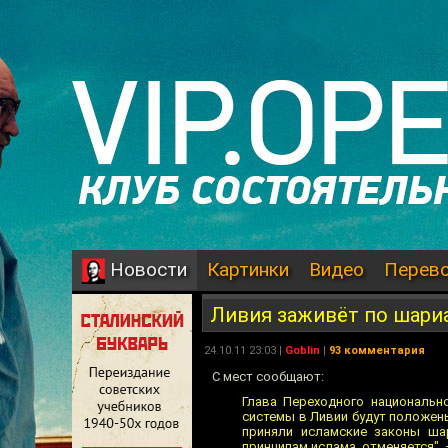
Картинки
Видео
Перев
Новости
Ливия заживёт по шари
24.10.11 23:03 |
Goblin
|
93 комментария
С мест сообщают:
Глава Переходного национальн
системы в Ливии будут положен
приняли исламские законы ша
принципам ислама, отменяется", 