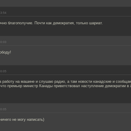
23:54
точно благополучие. Почти как демократия, только шариат.
00:03
ободу!
00:05
а работу на машине и слушаю радио, а там новости канадские и сообщаю
 что премьер министр Канады приветствовал наступление демократии в 
00:05
ичего не могу написать)