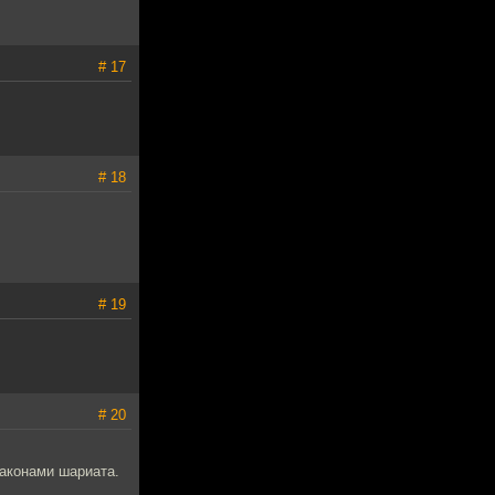
# 17
# 18
# 19
# 20
законами шариата.