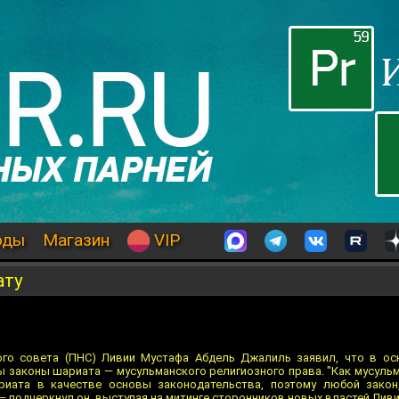
оды
Магазин
VIP
ату
ого совета (ПНС) Ливии Мустафа Абдель Джалиль заявил, что в ос
ы законы шариата — мусульманского религиозного права. "Как мусульм
риата в качестве основы законодательства, поэтому любой закон
— подчеркнул он, выступая на митинге сторонников новых властей Ливи