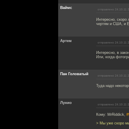
Ваймс
отправлено 24.10.11 
Интересно, скоро
чертям и США, и 
Артем
отправлено 24.10.11 
Интересно, в зак
Или, когда фотогр
Пан Головатый
отправлено 24.10.11 
Туда надо некотор
Лунио
отправлено 24.10.11 
Кому: MrRiddick,
#
> Мы уже скоро мы