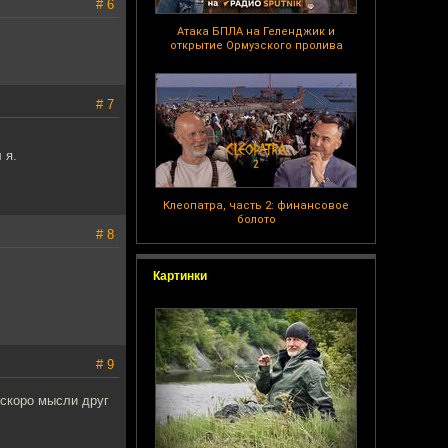
# 6
Атака БПЛА на Геленджик и
открытие Ормузского пролива
# 7
 я.
Клеопатра, часть 2: финансовое
болото
# 8
Картинки
# 9
 скоро мысли друг