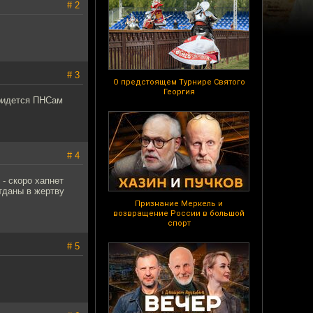
# 2
# 3
О предстоящем Турнире Святого
Георгия
Придется ПНСам
# 4
- скоро хапнет
тданы в жертву
Признание Меркель и
возвращение России в большой
спорт
# 5