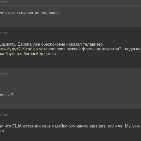
23:20
Бенгази за шариатов-педараси
23:23
шариату, Европа уже обеспокоена - сказал телевизер.
ить будут? И так до установления нужной формы демократии? - подумал
наебнулся с беговой дорожки.
23:24
ловы!!!
23:28
ал что США оставили себе лазейку бомбануть еще раз, если чё. Мы уже
ать.