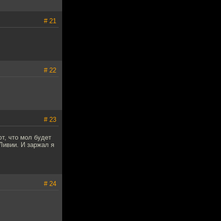
# 21
# 22
# 23
т, что мол будет
Ливии. И заржал я
# 24