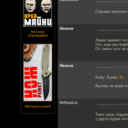
отправлено 24.10.11 
Спасибо жителям 
Иванов
отправлено 24.10.11 
Магазин
ОПЕРМАЙКИ
Ливия заживет по 
Что, еще раз бомб
От смеха чуть не 
Иванов
отправлено 24.10.11 
Кому: Лунио,
#1
Вылазь из моей го
MrRiddick
отправлено 24.10.11 
Империя ножей
Тоже сразу подум
у друга будем чит