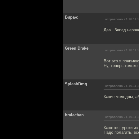
Вираж
отправлено 24.10.11 
Даа.. Запад нервн
Green Drake
отправлено 24.10.11 
Вот это я понимаю
Ну, теперь только
SplashDmg
отправлено 24.10.11 
Какие молодцы, а
bralachan
отправлено 24.10.11 
Кажется, уроки из
Надо полагать, вс