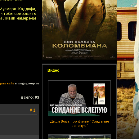
Муамара Каддафи,
и, чтобы совершить
ти Ливии намерены
Видео
дать сайт
в megagroup.ru
всего: 93
# 1
Дядя Вова про фильм "Свидание
вслепую"