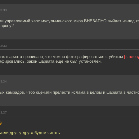
23:33
 ли управляемый хаос мусульманского мира ВНЕЗАПНО выйдет из-под ко
Европу?
23:33
онах шариата прописано, что можно фотографироваться с убитым
[в плен
афировались, закон шариата ещё не был установлен.
23:34
ых камрадов, чтоб оценили прелести ислама в целом и шариата в частно
23:37
9
сли друг у друга будем читать.