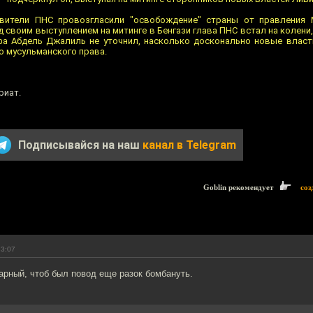
авители ПНС провозгласили "освобождение" страны от правления 
 своим выступлением на митинге в Бенгази глава ПНС встал на колен
фа Абдель Джалиль не уточнил, насколько досконально новые влас
 мусульманского права.
риат.
Подписывайся на наш
канал в Telegram
Goblin рекомендует
соз
23:07
арный, чтоб был повод еще разок бомбануть.