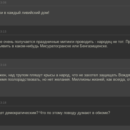
23:08
и в каждый ливийский дом!
23:13
не очень получается праздничные митинги проводить - народец не тот. 
ъявить в каком-нибудь Мисуратосранске или Бенгазищенске.
23:18
ен, над трупом пляшут крысы а народ, что не захотел защищать Вождя 
емя позлорадствовать, но нет желания. Миллионы жизней, как всегда, о
23:18
дет демократическим? Что по этому поводу думают в обкоме?