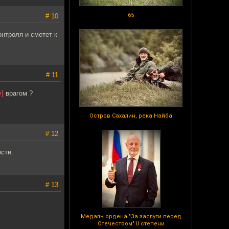
65
# 10
нтроля и сметет к
# 11
у]
врагом ?
Остров Сахалин, река Найба
# 12
сти.
# 13
Медаль ордена "За заслуги перед
Отечеством" II степени