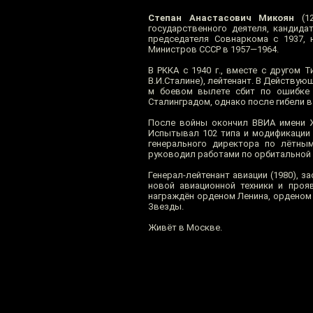
Степан Анастасович Микоян
(12
государственного деятеля, кандида
председателя Совнаркома с 1937, 
Министров СССР в 1957—1964.
В РККА с 1940 г., вместе с другом 
В.И.Сталине), лейтенант. В Действующ
м боевом вылете сбит по ошибке с
Сталинградом, однако после гибели в
После войны окончил ВВИА имени Ж
Испытывал 102 типа и модификации ле
генерального директора по лётны
руководил работами по орбитальной л
Генерал-лейтенант авиации (1980), з
новой авиационной техники и проя
награждён орденом Ленина, орденом 
Звезды.
Живёт в Москве.