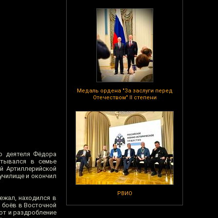
Медаль ордена "За заслуги перед
Отечеством" II степени
го деятеля Фёдора
итывался в семье
ой Артиллерийской
училище и окончил
РВИО
ежал, находился в
, боёв в Восточной
вот и раздробление