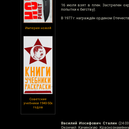
16 июля взят в плен. Застрелен ох
попытки к бегству).
В 1977 г. награждён орденом Отечест
Империя ножей
Советские
учебники 1940-50х
годов
Василий Иосифович Сталин
(24.0
Окончил Качинскую Краснознамённу