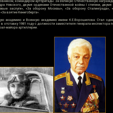
ковником, командиром артбригады. За Великую Отечественную награжд
дра Невского, двумя орденами Отечественной войны I степени, двумя
вые заслуги», «За оборону Москвы», «За оборону Сталинграда», 
«За взятие Кенигсберга».
ую академию и Военную академию имени К.Е.Ворошилова. Стал одни
 в отставку 1981 году с должности заместителя генерала-инспектора 
рал-майора артиллерии.