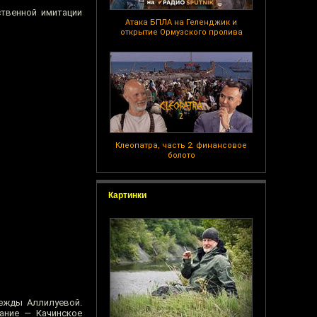
ственной имитации
Атака БПЛА на Геленджик и
открытие Ормузского пролива
Клеопатра, часть 2: финансовое
болото
Картинки
дежды Аллилуевой.
ание — Качинское