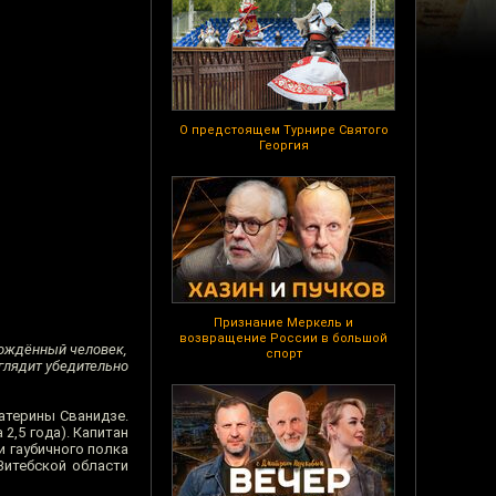
О предстоящем Турнире Святого
Георгия
Признание Меркель и
возвращение России в большой
мождённый человек,
спорт
ыглядит убедительно
катерины Сванидзе.
2,5 года). Капитан
и гаубичного полка
 Витебской области