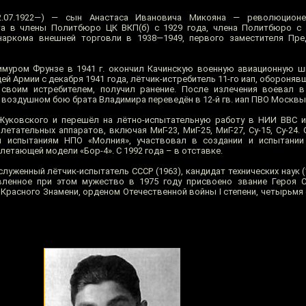
.07.1922—) — сын Анастаса Ивановича Микояна — революционер
та в члены Политбюро ЦК ВКП(б) с 1929 года, члена Политбюро с 
наркома внешней торговли в 1938—1949, первого заместителя Пре
Тимуром Фрунзе в 1941 г. окончил Качинскую военную авиационную шк
ей Армии с декабря 1941 года, лётчик-истребитель 11-го иап, оборонявш
воим истребителем, получил ранение. После излечения воевал в 
 воздушном бою брата Владимира переведён в 12-й гв. иап ПВО Москвы
уковского и перешёл на лётно-испытательную работу в НИИ ВВС им
тательных аппаратов, включая МиГ-23, МиГ-25, МиГ-27, Су-15, Су-24. 
м испытаниям НПО «Молния», участвовал в создании и испытании 
етающей модели «Бор-4». С 1992 года – в отставке.
аслуженный лётчик-испытатель СССР (1963), кандидат технических наук (
вленное при этом мужество в 1975 году присвоено звание Героя С
Красного Знамени, орденом Отечественной войны I степени, четырьмя