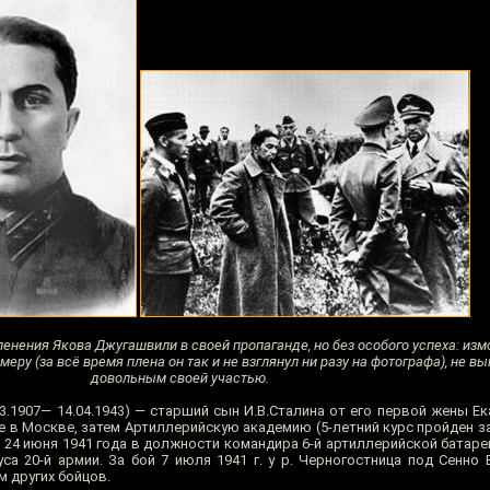
енения Якова Джугашвили в своей пропаганде, но без особого успеха: из
ру (за всё время плена он так и не взглянул ни разу на фотографа), не в
довольным своей участью.
03.1907— 14.04.1943) — старший сын И.В.Сталина от его первой жены Е
в Москве, затем Артиллерийскую академию (5-летний курс пройден за 
 24 июня 1941 года в должности командира 6-й артиллерийской батаре
уса 20-й армии. За бой 7 июля 1941 г. у р. Черногостница под Сенно
м других бойцов.