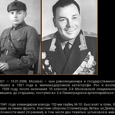
1921 — 15.01.2008, Москва) — сын революционера и государственно
огибшего в 1921 года в железнодорожной катастрофе. Рос и восп
 В 1938 году, после окончания 10 классов 2-й Московской специальн
ившись до старшины, поступил во 2-е Ленинградское артиллерийское 
1941 года командиром взвода 152-мм гаубиц М-10. Был взят в плен, б
еден за линию фронта. Участник обороны Сталинграда, битвы за Днепр
 сложности имел 24 ранения, в том числе два тяжёлых: штыковое в жи