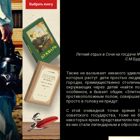
Летний отдых в Сочи на госдаче №
С.М.Буд
Также не вызывает никакого удивле
которых растут дети простых людей
городах, преимущественно столичн
окружающих через детей «найти под
особенное, и бывает общее. «Элитн
противоположным полом, совершает 
просто в голову не придут.
С этой очевидной точки зрения 
советского государства, тоже не 
некоторых ярких представителях пе
из них стали легендарным и обросли 