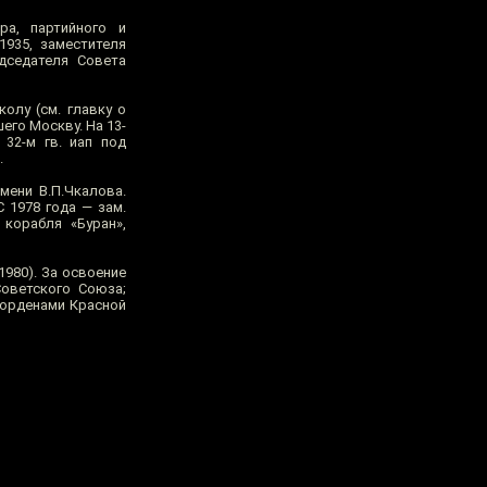
а, партийного и
1935, заместителя
дседателя Совета
олу (см. главку о
его Москву. На 13-
32-м гв. иап под
.
ени В.П.Чкалова.
С 1978 года — зам.
корабля «Буран»,
1980). За освоение
оветского Союза;
 орденами Красной