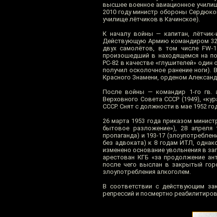
высшее военное авиационное училище
2010 году министр обороны Сердюко
училище лётчиков в Качинское).
К началу войны — капитан, лётчик-
Действующую Армию командиром 32-г
двух самолётов, в том числе FW-1
произошедший в находящемся на поп
РС-82 в качестве «глушителей» один 
получил осколочное ранение ноги). 
Красного Знамени, орденом Александр
После войны — командир 1-го гв. 
Верховного Совета СССР (1949), «ку
СССР. Снят с должности в мае 1952 г
26 марта 1953 года приказом минист
бытовое разложение»), 28 апреля т
пропаганда) и 193-17 (злоупотребле
без адвоката) к 8 годам ИТЛ, однак
изменено основание увольнения в зап
арестован КГБ «за продолжение ант
после чего выслан в закрытый горо
злоупотребления алкоголем.
В соответствии с действующим за
репрессий и посмертно реабилитиров