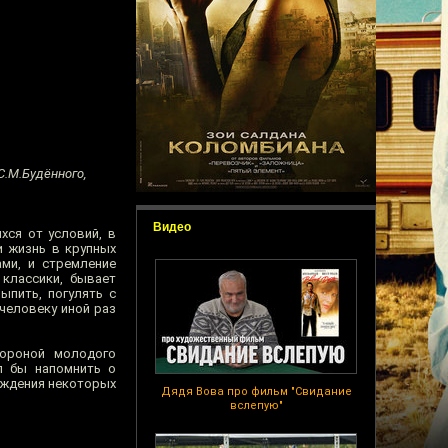
С.М.Будённого,
Видео
хся от условий, в
и жизнь в крупных
ами, и стремление
 классики, бывает
ыпить, погулять с
человеку иной раз
бороной молодого
л бы напомнить о
ождения некоторых
Дядя Вова про фильм "Свидание
вслепую"