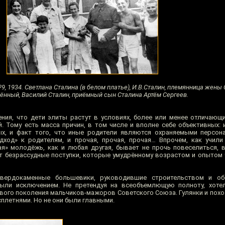
9, 1934. Светлана Сталина (в белом платье), И.В.Сталин, племянница жены 
ённый, Василий Сталин, приёмный сын Сталина Артём Сергеев.
ния, что дети элиты растут в условиях, более или менее отличающи
. Тому есть масса причин, в том числе и вполне себе объективных: 
ых, и факт того, что иные родители являются охраняемыми персон
ход» к родителям, и прочая, прочая, прочая… Впрочем, как учили
ая» молодёжь, как и любая другая, бывает не прочь повеселиться, в
безрассудные поступки, которые умудрённому возрастом и опытом 
твердокаменные большевики, руководившие строительством и о
были исключением. Не претендуя на всеобъемлющую полноту, хоте
рвого поколения мальчиков-мажоров Советского Союза. Гулянки и пох
сплетнями. Но не они были главными.