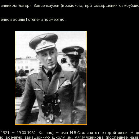
ранником лагеря Заксенхаузен (возможно, при совершении самоубий
венной войны I степени посмертно.
3.1921 — 19.03.1962, Казань) — сын И.В.Сталина от второй жены На
ю военную авиационную школу им. А.Ф.Мясникова (последнее назв