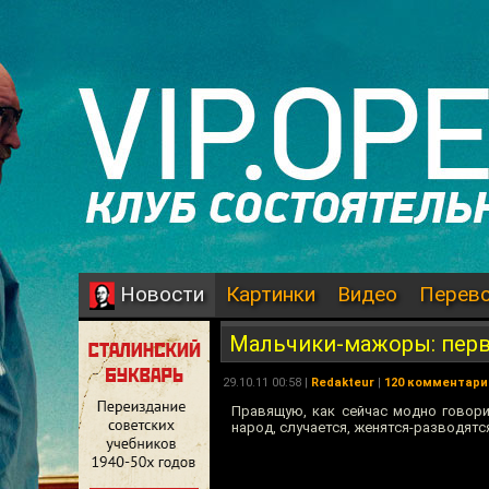
Картинки
Видео
Перев
Новости
Мальчики-мажоры: перв
29.10.11 00:58 |
Redakteur
|
120 комментари
Правящую, как сейчас модно говори
народ, случается, женятся-разводятс