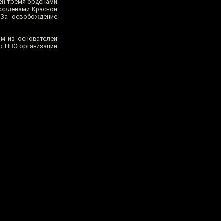
ён тремя орденами
 орденами Красной
«За освобождение
м из основателей
по ПВО организации