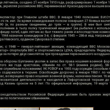
 лётчиков, создано 21 ноября 1910 года, расформировано 1 ноября 19
в, укрепляя российские ВВС, переименовал Краснодарское высшее во
инспектор при Главном штабе ВВС. В январе 1943 полковник В.И.С
о гв. иап. За время командования полком совершил 27 боевых вылет
90 (и, по разным сведениям, до трёх — в группе). В мае был сня
олнении в тылу полку трагический инцидент (на рыбалке с исполь
офицер погиб, один лётчик-ас был тяжело ранен и впоследствии комис
В 1944 назначен командиром 3-й, с февраля 1945 — 286-й иад. Награж
а Невского, орденом Суворова II степени.
ак, с 1948 — генерал-лейтенант авиации, командующий ВВС Москов
ратор» спортклуба ВВС и спорткомплекса ЦСКА, председатель Федерац
ода за потерю двух самолётов при проведении первомайского воздушно
ра обороны Булганина уволен в запас без права ношения военной фор
ого же года арестован, обвинён по ст. 58-1 (измена родине), 58-
ние служебным положением) УК РСФСР и в 1955 году осуждён («особым 
о содержался в тюрьме. Освобождён досрочно в январе 1960 г. по ча
ас, возвращено право ношения военной формы, назначена пенсия. 16 а
исоветской деятельности» и находился в Лефортовской тюрьме до 
д Казань сроком на 5 лет. По официальной информации, 19 марта 
конодательством Российской Федерации должен быть признан жерт
ан по политическим обвинениям.