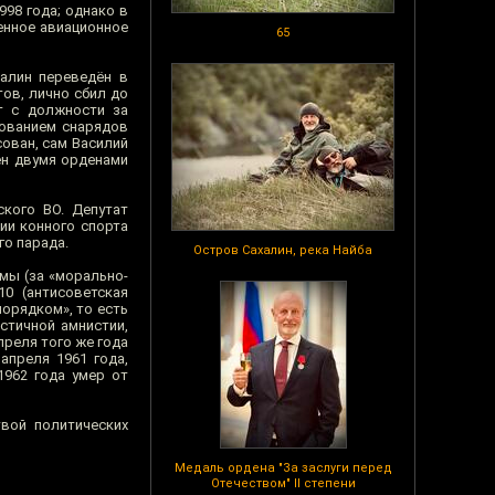
98 года; однако в
енное авиационное
65
талин переведён в
ов, лично сбил до
т с должности за
зованием снарядов
сован, сам Василий
дён двумя орденами
ского ВО. Депутат
ии конного спорта
го парада.
Остров Сахалин, река Найба
мы (за «морально-
10 (антисоветская
порядком», то есть
стичной амнистии,
преля того же года
апреля 1961 года,
1962 года умер от
вой политических
Медаль ордена "За заслуги перед
Отечеством" II степени