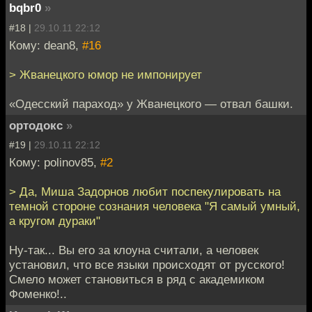
bqbr0
»
#18 |
29.10.11 22:12
Кому: dean8,
#16
> Жванецкого юмор не импонирует
«Одесский параход» у Жванецкого — отвал башки.
ортодокс
»
#19 |
29.10.11 22:12
Кому: polinov85,
#2
> Да, Миша Задорнов любит поспекулировать на
темной стороне сознания человека "Я самый умный,
а кругом дураки"
Ну-так... Вы его за клоуна считали, а человек
установил, что все языки происходят от русского!
Смело может становиться в ряд с академиком
Фоменко!..