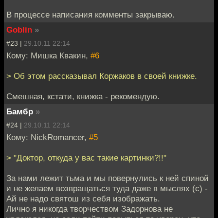
В процессе написания комменты закрываю.
Goblin
»
#23 |
29.10.11 22:14
Кому: Мишка Квакин,
#6
> Об этом рассказывал Коржаков в своей книжке.
Смешная, кстати, книжка - рекомендую.
Бамбр
»
#24 |
29.10.11 22:14
Кому: NickRomancer,
#5
> "Доктор, откуда у вас такие картинки?!!"
За нами лежит тьма и мы повернулись к ней спиной
и не желаем возвращаться туда даже в мыслях (с) -
Ай не надо святош из себя изображать.
Лично я никогда творчеством Задорнова не