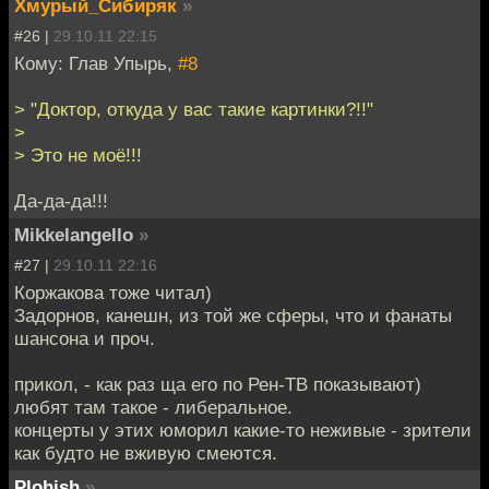
Хмурый_Сибиряк
»
#26 |
29.10.11 22:15
Кому: Глав Упырь,
#8
> "Доктор, откуда у вас такие картинки?!!"
>
> Это не моё!!!
Да-да-да!!!
Mikkelangello
»
#27 |
29.10.11 22:16
Коржакова тоже читал)
Задорнов, канешн, из той же сферы, что и фанаты
шансона и проч.
прикол, - как раз ща его по Рен-ТВ показывают)
любят там такое - либеральное.
концерты у этих юморил какие-то неживые - зрители
как будто не вживую смеются.
Plohish
»