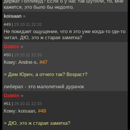
держат Голливуд? Если б у нас так шутили, то, мне
кажется, это было бы недолго.
koisaan
»
#49 |
29.10.11 22:32
Не покидает ощущение, что я это уже когда-то где-то
читал. ДЮ, это ж старая заметка?
Goblin
»
#50 |
29.10.11 22:33
Кому: Andrei-s,
#47
> Дим Юрич, а отчего так? Возраст?
либерал - это малолетний дурачок
Goblin
»
#51 |
29.10.11 22:33
Кому: koisaan,
#49
> ДЮ, это ж старая заметка?