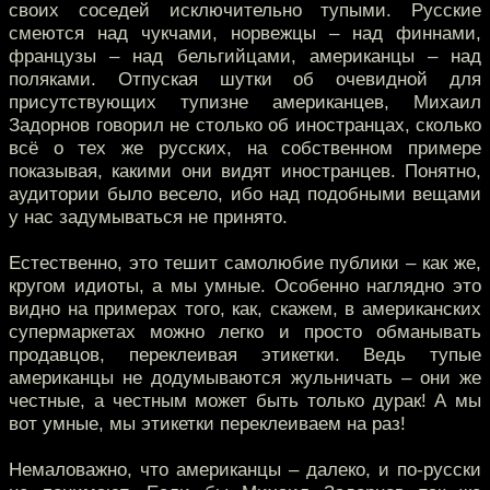
своих соседей исключительно тупыми. Русские
смеются над чукчами, норвежцы – над финнами,
французы – над бельгийцами, американцы – над
поляками. Отпуская шутки об очевидной для
присутствующих тупизне американцев, Михаил
Задорнов говорил не столько об иностранцах, сколько
всё о тех же русских, на собственном примере
показывая, какими они видят иностранцев. Понятно,
аудитории было весело, ибо над подобными вещами
у нас задумываться не принято.
Естественно, это тешит самолюбие публики – как же,
кругом идиоты, а мы умные. Особенно наглядно это
видно на примерах того, как, скажем, в американских
супермаркетах можно легко и просто обманывать
продавцов, переклеивая этикетки. Ведь тупые
американцы не додумываются жульничать – они же
честные, а честным может быть только дурак! А мы
вот умные, мы этикетки переклеиваем на раз!
Немаловажно, что американцы – далеко, и по-русски