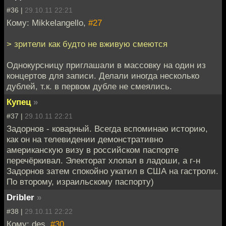
#36 |
29.10.11 22:21
Кому: Mikkelangello,
#27
> зрители как будто не вживую смеются
Однокурсницу приглашали в массовку на один из
концертов для записи. Делали иногда несколько
дублей, т.к. в первом дубле не смеялись.
Купец
»
#37 |
29.10.11 22:21
Задорнов - коварный. Всегда вспоминаю историю,
как он на телевидении демонстративно
американскую визу в российском паспорте
перечёркивал. Электорат хлопал в ладоши, а г-н
Задорнов затем спокойно укатил в США на гастроли.
По второму, израильскому паспорту)
Dribler
»
#38 |
29.10.11 22:22
Кому: des,
#30