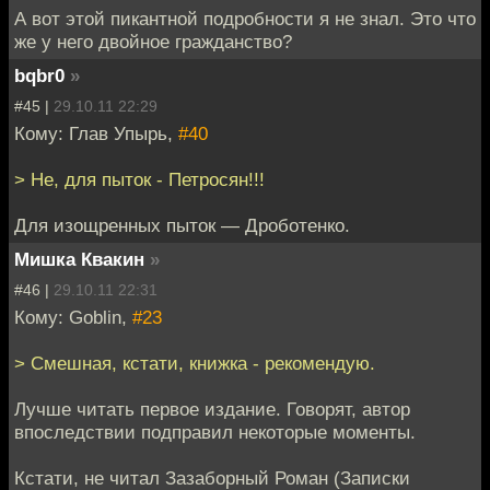
А вот этой пикантной подробности я не знал. Это что
же у него двойное гражданство?
bqbr0
»
#45 |
29.10.11 22:29
Кому: Глав Упырь,
#40
> Не, для пыток - Петросян!!!
Для изощренных пыток — Дроботенко.
Мишка Квакин
»
#46 |
29.10.11 22:31
Кому: Goblin,
#23
> Смешная, кстати, книжка - рекомендую.
Лучше читать первое издание. Говорят, автор
впоследствии подправил некоторые моменты.
Кстати, не читал Зазаборный Роман (Записки