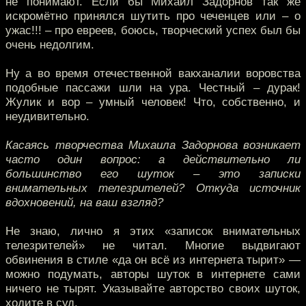
не понимают. Если бы Михаил Задорнов так же
искромётно принялся шутить про чеченцев или – о
ужас!!! – про евреев, боюсь, творческий успех был бы
очень недолгим.
Ну а во время отечественной вакханалии воровства
подобные пассажи шли на ура. Честный – дурак!
Жулик и вор – умный человек! Что, собственно, и
неудивительно.
Касаясь творчества Михаила Задорнова возникает
часто один вопрос: а действительно ли
большинство его шуток – это записки
внимательных телезрителей? Откуда источник
вдохновений, на ваш взгляд?
Не знаю, лично я этих «записок внимательных
телезрителей» не читал. Многие выдвигают
обвинения в стиле «да он всё из интернета тырит» —
можно подумать, авторы шуток в интернете сами
ничего не тырят. Указывайте авторство своих шуток,
ходите в суд.