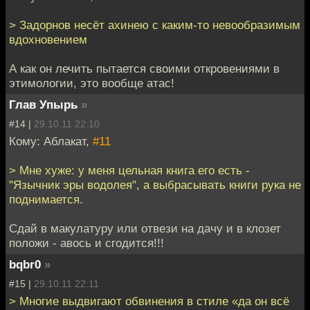
> Задорнов несёт ахинею с каким-то невообразимым
вдохновением
А как он лечить пытается своими откровениями в
этимологии, это вообще атас!
Глав Упырь
»
#14 |
29.10.11 22:10
Кому: Аблакат,
#11
> Мне хуже: у меня цельная книга его есть -
"Язычник эры водолея", а выбрасывать книги рука не
поднимается.
Сдай в макулатуру или отвези на дачу и в клозет
положи - авось и сгодится!!!
bqbr0
»
#15 |
29.10.11 22:11
> Многие выдвигают обвинения в стиле «да он всё