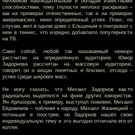
человеком наблюдательным и обладая известными
способностями, тему глупости неплохо раскрывал –
как на примерах отечественных, так и на примерах
американских, имел определённый успех. Плюс, по
слухам, жил в одном доме с Ельциным и поигрывал с
ним в теннис, что изрядно добавляло популярности
на ТВ.
Само собой, любой так называемый «юмор»
рассчитан на определённую аудиторию. Юмор
Задорнова рассчитан на массовую аудиторию,
говорит он о вещах понятных и близких, отсюда –
успех среди широких масс.
Не могу сказать, что Михаил Задорнов как-то
радикально выделялся на фоне других юмористов.
Ян Арлазоров, к примеру, выступал поживее, Михаил
Евдокимов – поближе к народу, Михаил Жванецкий –
потоньше и поострее, но Задорнов нашёл свою
индивидуальную тему и это выгодно отличало его от
коллег.