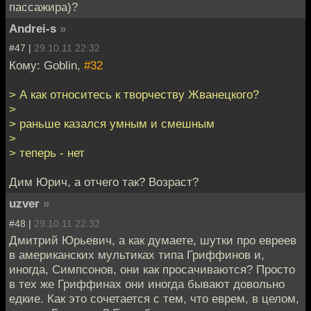
пассажира)?
Andrei-s
»
#47 |
29.10.11 22:32
Кому: Goblin,
#32
> А как относитесь к творчеству Жванецкого?
>
> раньше казался умным и смешным
>
> теперь - нет
Дим Юрич, а отчего так? Возраст?
uzver
»
#48 |
29.10.11 22:32
Дмитрий Юрьевич, а как думаете, шутки про евреев
в американских мультиках типа Гриффинов и,
иногда, Симпсонов, они как просачиваются? Просто
в тех же Гриффинах они иногда бывают довольно
едкие. Как это сочетается с тем, что еврем, в целом,