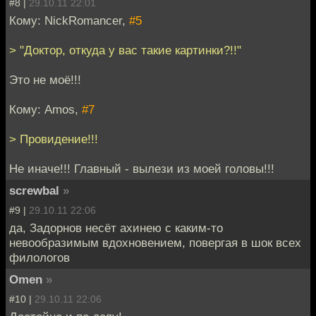
#8 |
29.10.11 22:01
Кому: NickRomancer,
#5
> "Доктор, откуда у вас такие картинки?!!"
Это не моё!!!
Кому: Amos,
#7
> Провидение!!!
Не иначе!!! Главный - вылези из моей головы!!!
screwbal
»
#9 |
29.10.11 22:06
да, Задорнов несёт ахинею с каким-то
невообразимым вдохновением, повергая в шок всех
филологов
Omen
»
#10 |
29.10.11 22:06