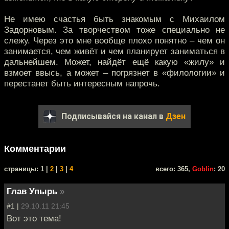
Не имею счастья быть знакомым с Михаилом
Задорновым. За творчеством тоже специально не
слежу. Через это мне вообще плохо понятно – чем он
занимается, чем живёт и чем планирует заниматься в
дальнейшем. Может, найдёт ещё какую «жилу» и
взмоет ввысь, а может – погрязнет в «филологии» и
перестанет быть интересным напрочь.
Подписывайся на канал в
Дзен
Комментарии
cтраницы: 1 |
2
|
3
|
4
всего: 365,
Goblin
: 20
Глав Упырь
»
#1 |
29.10.11 21:45
Вот это тема!