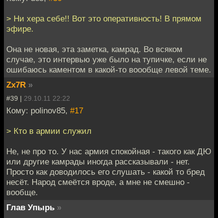
> Ни хера себе!! Вот это оперативность! В прямом
эфире.
Она не новая, эта заметка, камрад. Во всяком
случае, это интервью уже было на тупичке, если не
ошибаюсь каментом в какой-то воообще левой теме.
Zx7R
»
#39 |
29.10.11 22:22
Кому: polinov85,
#17
> Кто в армии служил
Не, не про то. У нас армия спокойная - такого как ДЮ
или другие камрады иногда рассказывали - нет.
Просто как доводилось его слушать - какой то бред
несёт. Народ смеётся вроде, а мне не смешно -
вообще.
Глав Упырь
»