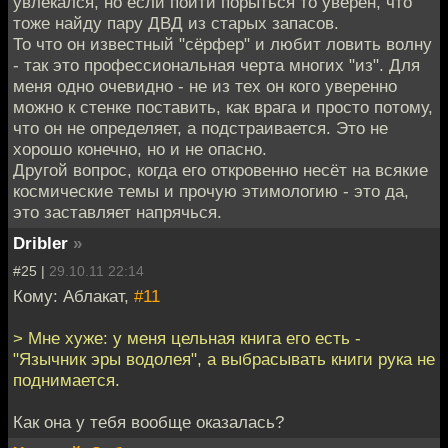
увлекался, но если пойти порыться то уверен, что
тоже найду пару ДВД из старых запасов.
То что он известный "сёрфер" и любит ловить волну
- так это профессиональная черта многих "из". Для
меня одно очевидно - не из тех он кого уверенно
можно к стенке поставить, как врага и просто потому,
что он не определяет, а подстраивается. Это не
хорошо конечно, но и не опасно.
Другой вопрос, когда его откровенно несёт на всякие
космические темы и прочую этимологию - это да,
это заставляет напрячься.
Dribler
»
#25 |
29.10.11 22:14
Кому: Аблакат,
#11
> Мне хуже: у меня цельная книга его есть -
"Язычник эры водолея", а выбрасывать книги рука не
поднимается.
Как она у тебя вообще оказалась?