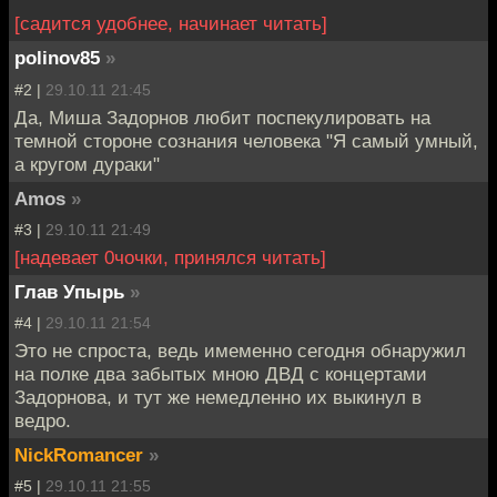
[садится удобнее, начинает читать]
polinov85
»
#2 |
29.10.11 21:45
Да, Миша Задорнов любит поспекулировать на
темной стороне сознания человека "Я самый умный,
а кругом дураки"
Amos
»
#3 |
29.10.11 21:49
[надевает 0чочки, принялся читать]
Глав Упырь
»
#4 |
29.10.11 21:54
Это не спроста, ведь имеменно сегодня обнаружил
на полке два забытых мною ДВД с концертами
Задорнова, и тут же немедленно их выкинул в
ведро.
NickRomancer
»
#5 |
29.10.11 21:55