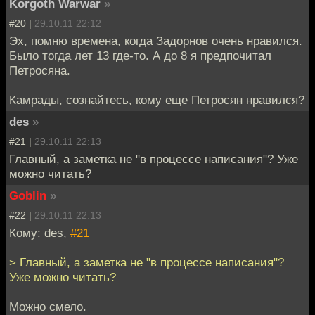
Korgoth Warwar
»
#20 |
29.10.11 22:12
Эх, помню времена, когда Задорнов очень нравился.
Было тогда лет 13 где-то. А до 8 я предпочитал
Петросяна.
Камрады, сознайтесь, кому еще Петросян нравился?
des
»
#21 |
29.10.11 22:13
Главный, а заметка не "в процессе написания"? Уже
можно читать?
Goblin
»
#22 |
29.10.11 22:13
Кому: des,
#21
> Главный, а заметка не "в процессе написания"?
Уже можно читать?
Можно смело.