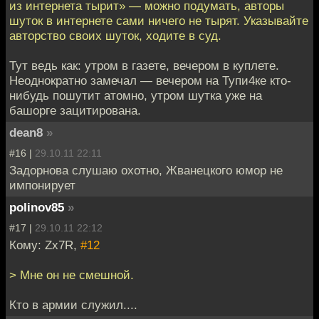
из интернета тырит» — можно подумать, авторы
шуток в интернете сами ничего не тырят. Указывайте
авторство своих шуток, ходите в суд.
Тут ведь как: утром в газете, вечером в куплете.
Неоднократно замечал — вечером на Тупи4ке кто-
нибудь пошутит атомно, утром шутка уже на
башорге зацитирована.
dean8
»
#16 |
29.10.11 22:11
Задорнова слушаю охотно, Жванецкого юмор не
импонирует
polinov85
»
#17 |
29.10.11 22:12
Кому: Zx7R,
#12
> Мне он не смешной.
Кто в армии служил....