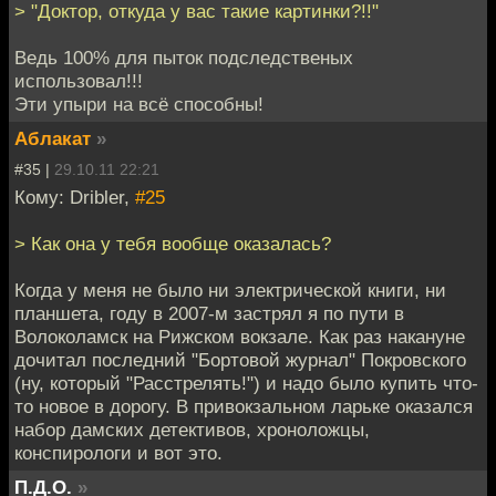
> "Доктор, откуда у вас такие картинки?!!"
Ведь 100% для пыток подследственых
использовал!!!
Эти упыри на всё способны!
Аблакат
»
#35 |
29.10.11 22:21
Кому: Dribler,
#25
> Как она у тебя вообще оказалась?
Когда у меня не было ни электрической книги, ни
планшета, году в 2007-м застрял я по пути в
Волоколамск на Рижском вокзале. Как раз накануне
дочитал последний "Бортовой журнал" Покровского
(ну, который "Расстрелять!") и надо было купить что-
то новое в дорогу. В привокзальном ларьке оказался
набор дамских детективов, хроноложцы,
конспирологи и вот это.
П.Д.О.
»