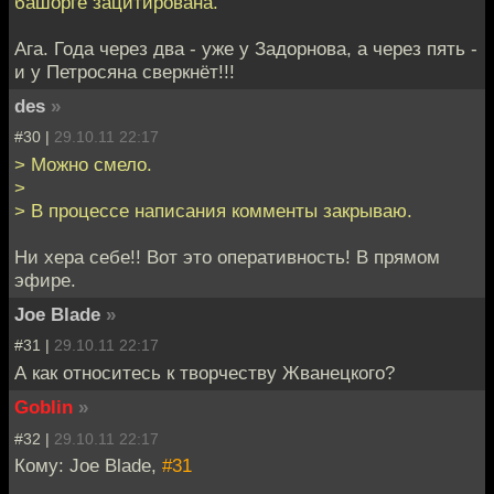
башорге зацитирована.
Ага. Года через два - уже у Задорнова, а через пять -
и у Петросяна сверкнёт!!!
des
»
#30 |
29.10.11 22:17
> Можно смело.
>
> В процессе написания комменты закрываю.
Ни хера себе!! Вот это оперативность! В прямом
эфире.
Joe Blade
»
#31 |
29.10.11 22:17
А как относитесь к творчеству Жванецкого?
Goblin
»
#32 |
29.10.11 22:17
Кому: Joe Blade,
#31