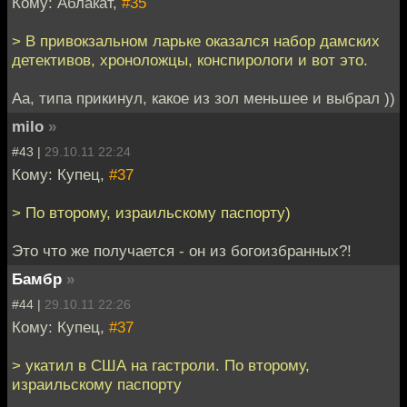
Кому: Аблакат,
#35
> В привокзальном ларьке оказался набор дамских
детективов, хроноложцы, конспирологи и вот это.
Аа, типа прикинул, какое из зол меньшее и выбрал ))
milo
»
#43 |
29.10.11 22:24
Кому: Купец,
#37
> По второму, израильскому паспорту)
Это что же получается - он из богоизбранных?!
Бамбр
»
#44 |
29.10.11 22:26
Кому: Купец,
#37
> укатил в США на гастроли. По второму,
израильскому паспорту