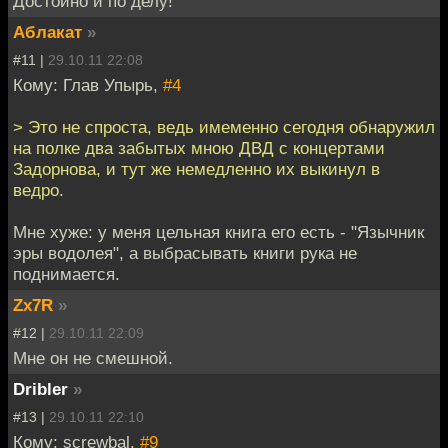
Достойно и по делу!
Аблакат
»
#11 |
29.10.11 22:08
Кому: Глав Упырь,
#4
> Это не спроста, ведь имеменно сегодня обнаружил
на полке два забытых мною ДВД с концертами
Задорнова, и тут же немедленно их выкинул в
ведро.
Мне хуже: у меня цельная книга его есть - "Язычник
эры водолея", а выбрасывать книги рука не
поднимается.
Zx7R
»
#12 |
29.10.11 22:09
Мне он не смешной.
Dribler
»
#13 |
29.10.11 22:10
Кому: screwbal,
#9