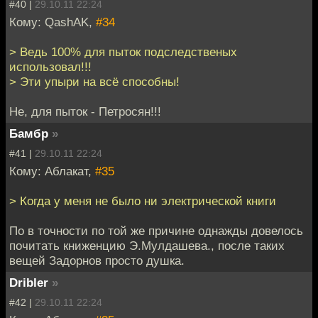
#40 |
29.10.11 22:24
Кому: QashAK,
#34
> Ведь 100% для пыток подследственых
использовал!!!
> Эти упыри на всё способны!
Не, для пыток - Петросян!!!
Бамбр
»
#41 |
29.10.11 22:24
Кому: Аблакат,
#35
> Когда у меня не было ни электрической книги
По в точности по той же причине однажды довелось
почитать книженцию Э.Мулдашева., после таких
вещей Задорнов просто душка.
Dribler
»
#42 |
29.10.11 22:24