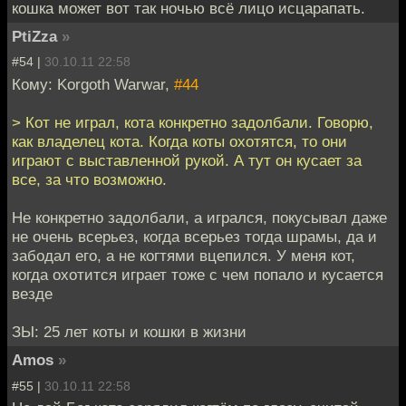
кошка может вот так ночью всё лицо исцарапать.
PtiZza
»
#54 |
30.10.11 22:58
Кому: Korgoth Warwar,
#44
> Кот не играл, кота конкретно задолбали. Говорю,
как владелец кота. Когда коты охотятся, то они
играют с выставленной рукой. А тут он кусает за
все, за что возможно.
Не конкретно задолбали, а игрался, покусывал даже
не очень всерьез, когда всерьез тогда шрамы, да и
забодал его, а не когтями вцепился. У меня кот,
когда охотится играет тоже с чем попало и кусается
везде
ЗЫ: 25 лет коты и кошки в жизни
Amos
»
#55 |
30.10.11 22:58