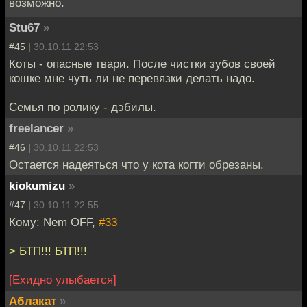
возможно.
Stu67
»
#45 |
30.10.11 22:53
Коты - опасные твари. После чистки зубов своей
кошке мне чуть ли не перевязки делать надо.
Семья по ролику - дэбилы.
freelancer
»
#46 |
30.10.11 22:53
Остается надеяться что у кота когти обрезаны.
kiokumizu
»
#47 |
30.10.11 22:55
Кому: Nem OFF,
#33
> БТП!!! БТП!!!
[Ехидно улыбается]
Аблакат
»