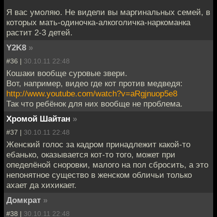
Я вас умоляю. Не видели вы маргинальных семей, в
которых мать-одиночка-алкоголичка-наркоманка
растит 2-3 детей.
Y2K8
»
#36 |
30.10.11 22:48
Кошаки вообще суровые звери.
Вот, например, видео где кот против медведя:
http://www.youtube.com/watch?v=aRgjnuop5e8
Так что ребёнок для них вообще не проблема.
Хромой Шайтан
»
#37 |
30.10.11 22:48
Женский голос за кадром принадлежит какой-то
ебанько, оказывается кот-то того, может при
опеделёной сноровки, малого на пол сбросить, а это
непонятное существо в женском обличьи только
ахает да хихикает.
Домкрат
»
#38 |
30.10.11 22:48