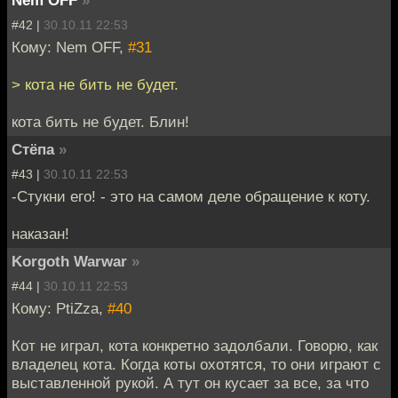
#42 |
30.10.11 22:53
Кому: Nem OFF,
#31
> кота не бить не будет.
кота бить не будет. Блин!
Стёпа
»
#43 |
30.10.11 22:53
-Стукни его! - это на самом деле обращение к коту.
наказан!
Korgoth Warwar
»
#44 |
30.10.11 22:53
Кому: PtiZza,
#40
Кот не играл, кота конкретно задолбали. Говорю, как
владелец кота. Когда коты охотятся, то они играют с
выставленной рукой. А тут он кусает за все, за что