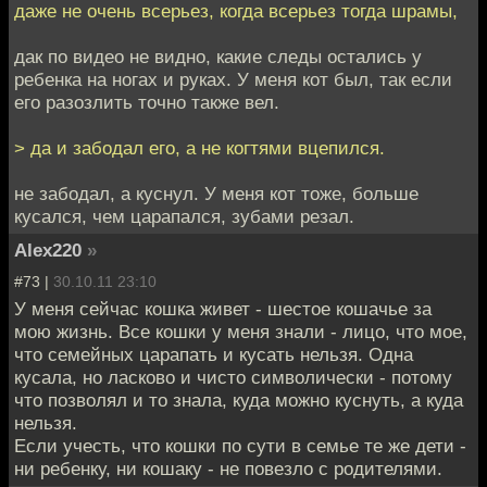
даже не очень всерьез, когда всерьез тогда шрамы,
дак по видео не видно, какие следы остались у
ребенка на ногах и руках. У меня кот был, так если
его разозлить точно также вел.
> да и забодал его, а не когтями вцепился.
не забодал, а куснул. У меня кот тоже, больше
кусался, чем царапался, зубами резал.
Alex220
»
#73 |
30.10.11 23:10
У меня сейчас кошка живет - шестое кошачье за
мою жизнь. Все кошки у меня знали - лицо, что мое,
что семейных царапать и кусать нельзя. Одна
кусала, но ласково и чисто символически - потому
что позволял и то знала, куда можно куснуть, а куда
нельзя.
Если учесть, что кошки по сути в семье те же дети -
ни ребенку, ни кошаку - не повезло с родителями.