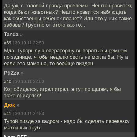
Да уж, с головой правда проблемы. Нешто нравится,
когда бьют животных? Нешто нравится наблюдать
как собственны ребёнок плачет? Или это у них такие
забавы? Грустно от этого как-то...
Tanda
»
#39 |
30.10.11 22:50
Мда. Тупорылую операторшу выпороть бы ремнем
по заднице, чтобы неделю сесть не могла бы. Ну а
если это мамаша, то вообще пиздец.
PtiZza
»
#40 |
30.10.11 22:50
Кот обиделся, играл играл, а тут по щщам, я бы
тоже обиделся!
Дюк
»
#41 |
30.10.11 22:53
Тупой пизде за кадром - надо бы сделать перевязку
маточных труб.
Nem OFF
»