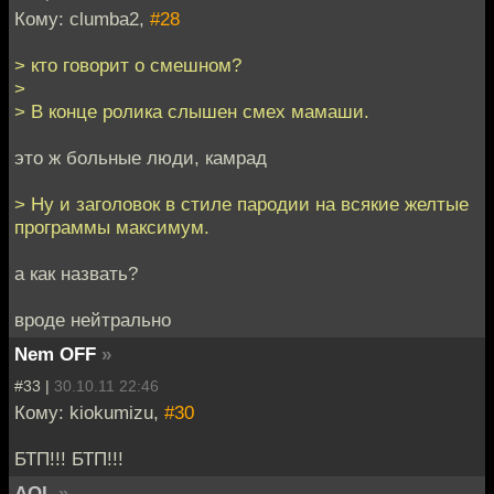
Кому: clumba2,
#28
> кто говорит о смешном?
>
> В конце ролика слышен смех мамаши.
это ж больные люди, камрад
> Ну и заголовок в стиле пародии на всякие желтые
программы максимум.
а как назвать?
вроде нейтрально
Nem OFF
»
#33 |
30.10.11 22:46
Кому: kiokumizu,
#30
БТП!!! БТП!!!
AOL
»