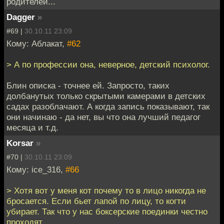
родителей...
Dagger
»
#69 |
30.10.11 23:09
Кому: Аблакат,
#62
> А по профессии она, неверное, детский психолог.
Блин описка - точнее ей. Запросто, таких
долбанутых только скрытыми камерами в детских
садах разоблачают. А когда запись показывают, так
они начинаю - да нет, вы что она лучший педагог
месяца и т.д.
Korsar
»
#70 |
30.10.11 23:09
Кому: ice_316,
#66
> Хотя вот у меня кот почему то в лицо никогда не
бросается. Если бьет лапой по лицу, то когти
убирает. Так что у нас боксерские поединки честно
проходят