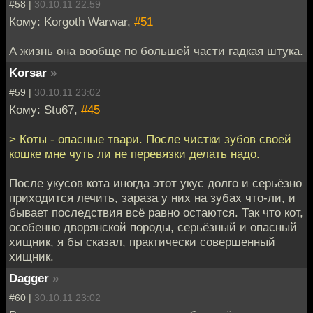
#58 |
30.10.11 22:59
Кому: Korgoth Warwar,
#51
А жизнь она вообще по большей части гадкая штука.
Korsar
»
#59 |
30.10.11 23:02
Кому: Stu67,
#45
> Коты - опасные твари. После чистки зубов своей
кошке мне чуть ли не перевязки делать надо.
После укусов кота иногда этот укус долго и серьёзно
приходится лечить, зараза у них на зубах что-ли, и
бывает последствия всё равно остаются. Так что кот,
особенно дворянской породы, серьёзный и опасный
хищник, я бы сказал, практически совершенный
хищник.
Dagger
»
#60 |
30.10.11 23:02