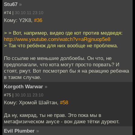
Stu67
»
#74 |
30.10.11 23:10
Кому: Y2K8,
#36
> > Вот, например, видео где кот против медведя:
http://www.youtube.com/watch?v=aRgjnuop5e8
> Так что ребёнок для них вообще не проблема.
По ссылке не меньшие долбоебы. Он что, не
предполагали, что кота могут просто порвать? И
стоят, ржут. Вот посмотрел бы я на реакцию ребенка
в таком случае.
Korgoth Warwar
»
#75 |
30.10.11 23:10
Кому: Хромой Шайтан,
#58
Да ну, камрад, ты не прав. Это пока мы в
метафизическом анусе - вон даже тётки дуреют.
Evil Plumber
»