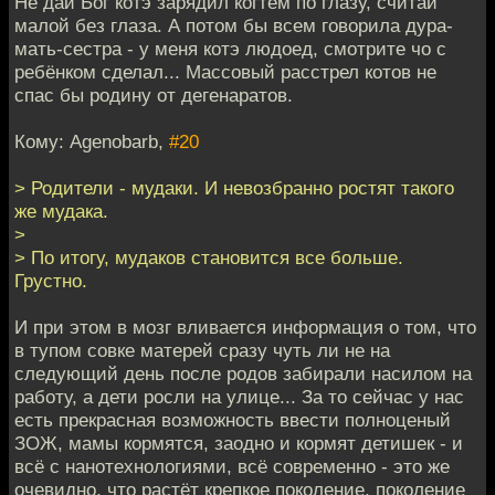
Не дай Бог котэ зарядил когтём по глазу, считай
малой без глаза. А потом бы всем говорила дура-
мать-сестра - у меня котэ людоед, смотрите чо с
ребёнком сделал... Массовый расстрел котов не
спас бы родину от дегенаратов.
Кому: Agenobarb,
#20
> Родители - мудаки. И невозбранно ростят такого
же мудака.
>
> По итогу, мудаков становится все больше.
Грустно.
И при этом в мозг вливается информация о том, что
в тупом совке матерей сразу чуть ли не на
следующий день после родов забирали насилом на
работу, а дети росли на улице... За то сейчас у нас
есть прекрасная возможность ввести полноценый
ЗОЖ, мамы кормятся, заодно и кормят детишек - и
всё с нанотехнологиями, всё современно - это же
очевидно, что растёт крепкое поколение, поколение