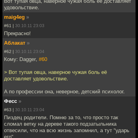
Вот тупая овца, наверное чужая боль её доставляет
удовольствие.
maig4eg
»
#61 |
30.10.11 23:03
Прекрасно!
Аблакат
»
#62 |
30.10.11 23:04
Кому: Dagger,
#60
> Вот тупая овца, наверное чужая боль её
доставляет удовольствие.
А по профессии она, неверное, детский психолог.
Фесс
»
#63 |
30.10.11 23:04
Пиздец родители. Помню за то, что просто так
сломал ветку на дереве такого подзатыльника
отвесили, что на всю жизнь запомнил, а тут "ударь
его".