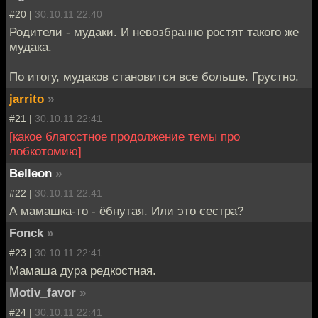
#20 |
30.10.11 22:40
Родители - мудаки. И невозбранно ростят такого же
мудака.
По итогу, мудаков становится все больше. Грустно.
jarrito
»
#21 |
30.10.11 22:41
[какое благостное продолжение темы про
лобкотомию]
Belleon
»
#22 |
30.10.11 22:41
А мамашка-то - ёбнутая. Или это сестра?
Fonck
»
#23 |
30.10.11 22:41
Мамаша дура редкостная.
Motiv_favor
»
#24 |
30.10.11 22:41