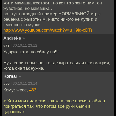
кот и мамаша жестоки.. но кот то хрен с ним, он
жувотное, но мамашка..
вот тут наглядный пример НОРМАЛЬНОЙ игры
ребёнка с жывотным, никто никого не лупит, и
смешно к тому же
http://www.youtube.com/watch?v=u_I9ld-oDTs
Andrei-s
»
#79 |
30.10.11 23:12
Ударил кота, по ебалу на!!!
Ну а если серьезно, то где карательная психиатрия,
когда она так нужна.
Korsar
»
#80 |
30.10.11 23:14
Кому: Фесс,
#63
> Хотя моя сиамская кошка в свое время любила
поиграться так, что потом все руки были в
царапинах.