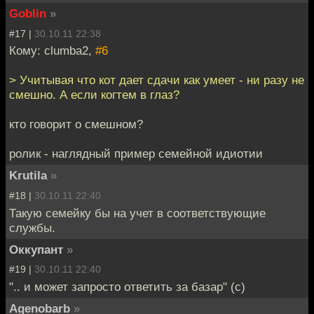
Goblin
»
#17 |
30.10.11 22:38
Кому: clumba2,
#6
> Учитывая что кот дает сдачи как умеет - ни разу не
смешно. А если когтем в глаз?
кто говорит о смешном?
ролик - наглядный пример семейной идиотии
Krutila
»
#18 |
30.10.11 22:40
Такую семейку бы на учет в соответствующие
службы.
Оккупант
»
#19 |
30.10.11 22:40
".. и может запросто ответить за базар" (с)
Agenobarb
»