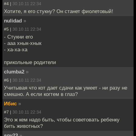
#4 |
30.10.11 22:34
Хотите, я его стукну? Он станет фиолетовый!
nulidad
»
#5 |
30.10.11 22:34
- Стукни его
- ааа хнык-хнык
- ха-ха-ха
прикольные родители
clumba2
»
#6 |
30.10.11 22:34
Учитывая что кот дает сдачи как умеет - ни разу не
смешно. А если когтем в глаз?
Ибис
»
#7 |
30.10.11 22:34
Это ж кем надо быть, чтобы советовать ребенку
бить животных?
sov23
»