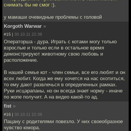
снимать бы не смог :).
у мамаши очевидные проблемы с головой
Korgoth Warwar
»
#15 |
30.10.11 22:38
Операторша - дура. Играть с котами могу только
взрослые и только если в остальное время
демонстрируют животному свою любовь и
расположение.
В нашей семье кот - член семьи, все его любят и он
всех любит. Когда же ему хочется на нас охотиться,
то ему дают развлечься в определенных рамках.
Руки исцарапаны, но он всегда знает норму - иначе
по жопе получит. А на видео какой-то ад.
fist
»
#16 |
30.10.11 22:38
Пацану с родителями повезло. У них своеобразное
чувство юмора.