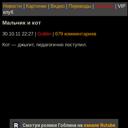
Новости
|
Картинки
|
Видео
|
Переводы
|
Магазин
|
VIP
клуб
Мальчик и кот
30.10.11 22:27
|
Goblin
|
679 комментариев
Кот — джыгит, педагогично поступил.
Смотри ролики Гоблина на
канале Rutube