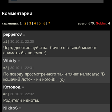
Комментарии
cтраницы: 1 |
2
|
3
|
4
|
5
|
6
|
7
всего: 679,
Goblin
: 4
pepperov
»
#1 |
30.10.11 22:30
Черт, двоякие чуйства. Лично я в такой момент
снимать бы не смог :).
Whirly
»
#2 |
30.10.11 22:31
По поводу просмотренного так и тянет написать: "В
кошачий лоток - ни ногой!!!" (с)
Котовод
»
#3 |
30.10.11 22:32
Родители идиоты.
NikitoS
»