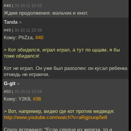
#48 |
30.10.11 22:55
Ждем продолжения: мальчик и енот.
Tanda
»
#49 |
30.10.11 22:56
Кому: PtiZza,
#40
> Кот обиделся, играл играл, а тут по щщам, я бы
тоже обиделся!
Кот не играл. Он уже был разозлен: он кусал ребенка
отнюдь не играючи.
G-git
»
#50 |
30.10.11 22:56
Кому: Y2K8,
#36
> Вот, например, видео где кот против медведя:
http://www.youtube.com/watch?v=aRgjnuop5e8
Сразу вспомнил: "Если сердце из железа, то и