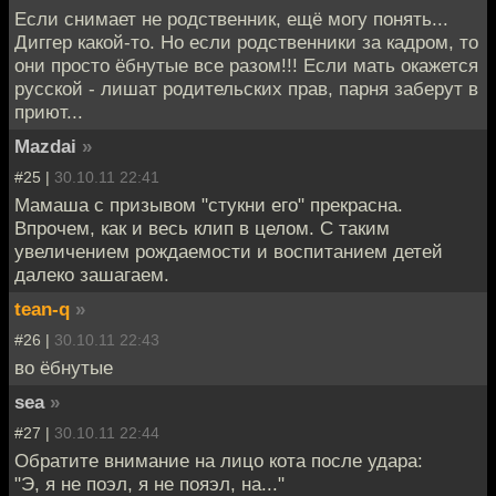
Если снимает не родственник, ещё могу понять...
Диггер какой-то. Но если родственники за кадром, то
они просто ёбнутые все разом!!! Если мать окажется
русской - лишат родительских прав, парня заберут в
приют...
Mazdai
»
#25 |
30.10.11 22:41
Мамаша с призывом "стукни его" прекрасна.
Впрочем, как и весь клип в целом. С таким
увеличением рождаемости и воспитанием детей
далеко зашагаем.
tean-q
»
#26 |
30.10.11 22:43
во ёбнутые
sea
»
#27 |
30.10.11 22:44
Обратите внимание на лицо кота после удара:
"Э, я не поэл, я не пояэл, на..."