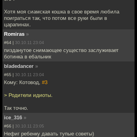
Хотя моя сиамская кошка в свое время любила
поиграться так, что потом все руки были в
царапинах.
Romiras
»
#64 |
30.10.11 23:04
пизданутое снимающее существо заслуживает
ботинка в ебальник
bladedancer
»
#65 |
30.10.11 23:04
Кому: Котовод,
#3
> Родители идиоты.
Так точно.
ice_316
»
#66 |
30.10.11 23:05
Нефиг ребенку давать тупые советы)