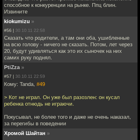
способное к конкуренции на рынке. Ппц блин.
Извините
kiokumizu
»
#56 |
30.10.11 22:58
Сказать что родители, а там они оба, ушибленные
на всю голову - ничего не сказать. Потом, лет через
20, будут удивляться как это их сыночек на них
самих руку поднял.
PtiZza
»
#57 |
30.10.11 22:59
Кому: Tanda,
#49
> Кот не играл. Он уже был разозлен: он кусал
ребенка отнюдь не играючи.
Покусывал, не более того и даже не очень наказал,
за перегибы в поведении
Хромой Шайтан
»