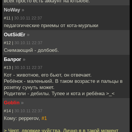
всех просто есть аккаунт на ютьюбе.
NoWay
»
#11 |
30.10.11 22:37
педагогические приемы от кота-мурлыки
OutSidEr
»
#12 |
30.10.11 22:37
Снимающий - долбоеб.
Балрог
»
#13 |
30.10.11 22:37
Кот - животное, его бьют, он отвечает.
Ребёнок - маленький. В таком возрасте и пальцы в
розетку сунуть может.
Родители - дебилы. Тупее и кота и ребёнка >_<
Goblin
»
#14 |
30.10.11 22:37
Кому: pepperov,
#1
> Черт, двоякие чуйства. Лично я в такой момент