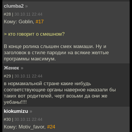
clumba2
»
#28 |
30.10.11 22:44
Кому: Goblin,
#17
> кто говорит о смешном?
В конце ролика слышен смех мамаши. Ну и
заголовок в стиле пародии на всякие желтые
программы максимум.
Женек
»
#29 |
30.10.11 22:44
в нормамальной стране какие нибудь
соответствующие органы наверное наказали бы
таких вот родителей, черт возьми да они же
уебаны!!!!
kiokumizu
»
#30 |
30.10.11 22:44
Кому: Motiv_favor,
#24