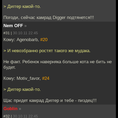
> Диггер какой-то.
Погоди, сейчас камрад Digger подтянется!!!
Nem OFF
»
#31 |
30.10.11 22:45
Кому: Agenobarb,
#20
> И невозбранно ростят такого же мудака.
Не факт. Ребенок наверняка больше кота не бить не
будет.
Кому: Motiv_favor,
#24
> Диггер какой-то.
Щас придет камрад Диггер и тебе - пиздец!!!
Goblin
»
#32 |
30.10.11 22:45