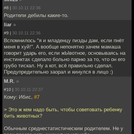
#8 |
30.10.11 22:36
Родители дебилы какие-то.
liar
»
#9 |
30.10.11 22:36
Вспомнилось "я и младенцу пизды дам, если пнёт
меня в хуй!". А вообще непонятно зачем мамаша
говорит ударь его, если жЫвотное, основываясь на
инстинктах сделало больно парню за то, что он его
грубо тискал. Ну а кот, всё правильно сделал.
Предупредительно заорал и кинулся в лицо :)
M.R.
»
#10 |
30.10.11 22:37
Кому: Ибис,
#7
> Это ж кем надо быть, чтобы советовать ребенку
бить животных?
Обычным среднестатистическим родителем. Не у