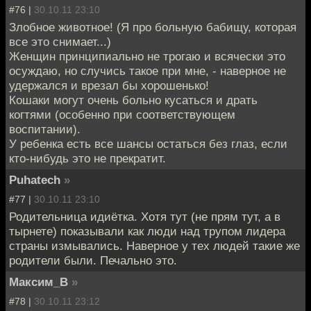
#76 |
30.10.11 23:10
Злобное животное! (Я про больную бабищу, которая
все это снимает...)
Женщин принципиально не трогаю и всячески это
осуждаю, но случись такое при мне, - наверное не
удержался и врезал бы хорошенько!
Кошаки могут очень больно кусаться и драть
когтями (особенно при соответствующем
воспитании).
У ребенка есть все шансы остаться без глаз, если
кто-нибудь это не прекратит.
Puhatech
»
#77 |
30.10.11 23:10
Родительница идиётка. Хотя тут (не прям тут, а в
тырнете) показывали как люди над трупом лидера
страны измывались. Наверное у тех людей такие же
родители были. Печально это.
Максим_В
»
#78 |
30.10.11 23:12