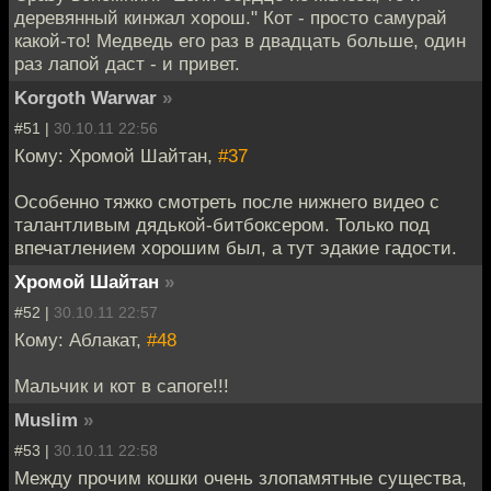
деревянный кинжал хорош." Кот - просто самурай
какой-то! Медведь его раз в двадцать больше, один
раз лапой даст - и привет.
Korgoth Warwar
»
#51 |
30.10.11 22:56
Кому: Хромой Шайтан,
#37
Особенно тяжко смотреть после нижнего видео с
талантливым дядькой-битбоксером. Только под
впечатлением хорошим был, а тут эдакие гадости.
Хромой Шайтан
»
#52 |
30.10.11 22:57
Кому: Аблакат,
#48
Мальчик и кот в сапоге!!!
Muslim
»
#53 |
30.10.11 22:58
Между прочим кошки очень злопамятные существа,