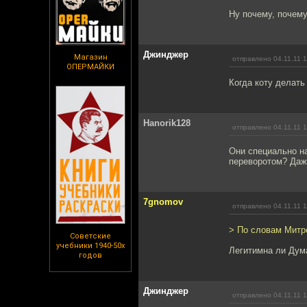
Ну почему, почему
Джинджер
Магазин
отправлено 04.11.11 1
ОПЕРМАЙКИ
Когда коту делать 
Hanorik128
отправлено 04.11.11 1
Они специально н
переворотом? Даж
7gnomov
отправлено 04.11.11 1
> По словам Митро
Советские
учебники 1940-50х
Легитимна ли Дум
годов
Джинджер
отправлено 04.11.11 1