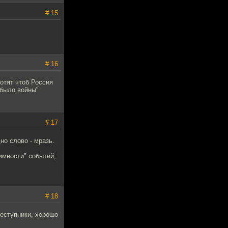
# 15
# 16
отят чтоб Россия
 было войны"
# 17
о слово - мразь.
тимности" событий,
# 18
реступники, хорошо