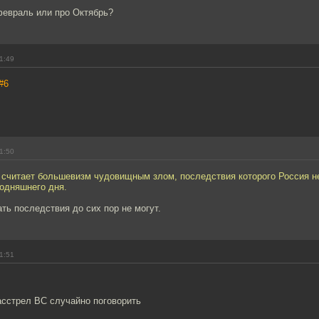
 февраль или про Октябрь?
1:49
#6
1:50
о считает большевизм чудовищным злом, последствия которого Россия н
годняшнего дня.
ть последствия до сих пор не могут.
1:51
асстрел ВС случайно поговорить