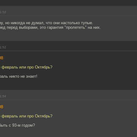
1:52
ну, но никогда не думал, что они настолько тупые.
ед перед выборами, это гарантия "пролететь" на них.
1:52
#8
ро февраль или про Октябрь?
раль никто не знает!
1:54
#8
ро февраль или про Октябрь?
быть с 93-м годом?