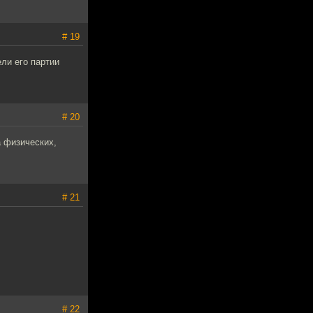
# 19
ели его партии
# 20
а физических,
# 21
# 22