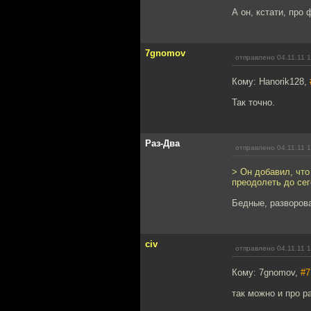
А он, кстати, про
7gnomov
отправлено 04.11.11 1
Кому: Hanorik128,
Так точно.
Раз-Два
отправлено 04.11.11 1
> Он добавил, чт
преодолеть до се
Бедные, разворова
civ
отправлено 04.11.11 1
Кому: 7gnomov,
#7
так можно и про р