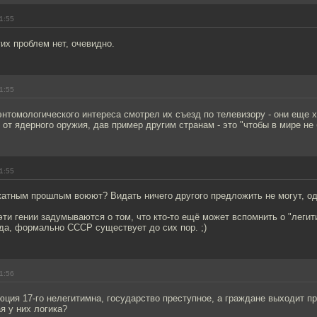
1:55
гих проблем нет, очевидно.
1:55
энтомологического интереса смотрел их съезд по телевизору - они еще х
 от ядерного оружия, дав пример другим странам - это "чтобы в мире не
1:55
атным прошлым воюют? Видать ничего другого предложить не могут, одн
 эти гении задумываются о том, что кто-то ещё может вспомнить о "леги
ода, формально СССР существует до сих пор. ;)
1:56
ция 17-го нелегитимна, государство преступное, а граждане выходит п
я у них логика?