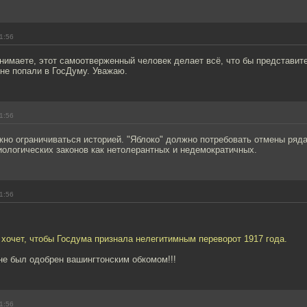
1:56
онимаете, этот самоотверженный человек делает всё, что бы представит
е попали в ГосДуму. Уважаю.
1:56
жно ограничиваться историей. "Яблоко" должно потребовать отмены ряд
ологических законов как нетолерантных и недемократичных.
1:56
 хочет, чтобы Госдума признала нелегитимным переворот 1917 года.
не был одобрен вашингтонским обкомом!!!
1:56