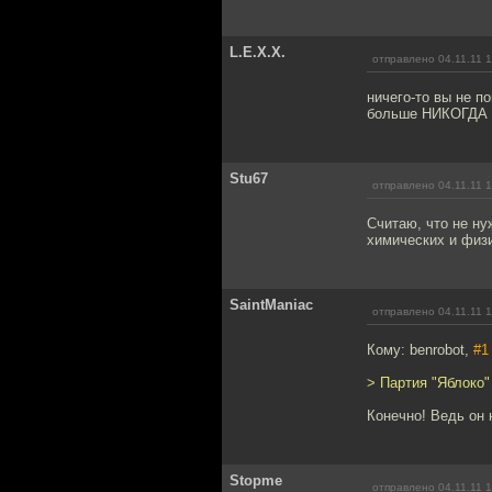
L.E.X.X.
отправлено 04.11.11 1
ничего-то вы не п
больше НИКОГДА н
Stu67
отправлено 04.11.11 1
Считаю, что не ну
химических и физи
SaintManiac
отправлено 04.11.11 1
Кому: benrobot,
#1
> Партия "Яблоко"
Конечно! Ведь он 
Stopme
отправлено 04.11.11 1