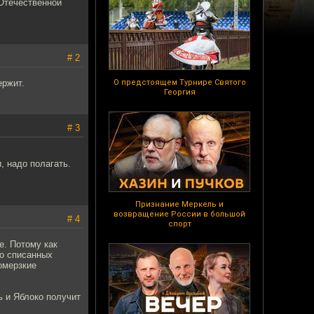
Отечественной
# 2
ержит.
О предстоящем Турнире Святого
Георгия
# 3
 надо полагать.
Признание Меркель и
возвращение России в большой
# 4
спорт
. Потому как
 о списанных
омерзкие
ь и Яблоко получит