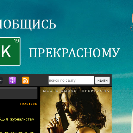
Политика
общил журналистам
ет преодолеть до