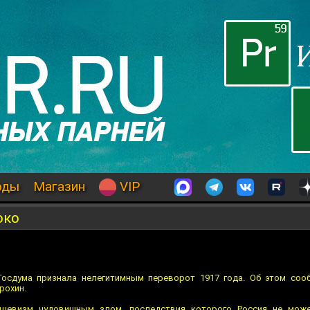
оды
Магазин
VIP
око
 Госдума признала нелегитимным переворот 1917 года. Об этом со
рохин.
ьшевизм чудовищным злом, последствия которого Россия не мож