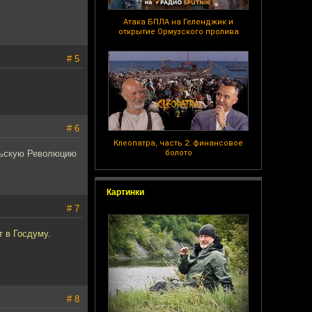
Атака БПЛА на Геленджик и
открытие Ормузского пролива
# 5
# 6
Клеопатра, часть 2: финансовое
рьскую Революцию
болото
Картинки
# 7
т в Госдуму.
# 8