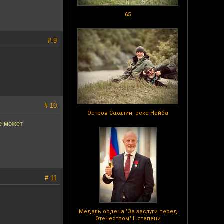
65
# 9
# 10
Остров Сахалин, река Найба
е может
# 11
Медаль ордена "За заслуги перед
Отечеством" II степени