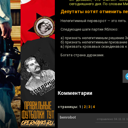
сегодняшнего дня. По словам Мит
Депутаты хотят отменить пе
Нелегитимный переворот — это пять.
Следующие шаги партии Яблоко:
а) признать нелегитимным решение З
б) признать нелегитимным призвание
в) призвать кровавых скандинавов к 
Богата страна дураками.
Комментарии
cтраницы: 1 |
2
|
3
|
4
benrobot
отправлено 04.11.11 1