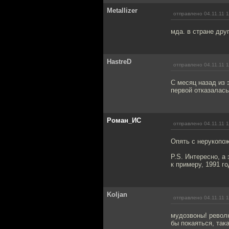
Metallizer
отправлено 04.11.11 1
мда. в стране дру
HastreD
отправлено 04.11.11 1
С месяц назад из 
первой отказалась
Роман_ИС
отправлено 04.11.11 1
Опять с нерукопож
P.S. Интересно, а
к примеру, 1991 г
Koljan
отправлено 04.11.11 1
мудозвоны! револю
бы покаяться, така