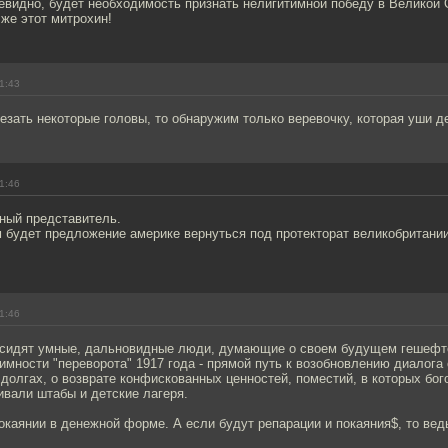
евидно, будет необходимость признать нелигитимной победу в Великой 
 же этот митрохин!
1:43
езать некоторые головы, то обнаружим только веревочку, которая уши д
1:46
чный представитель.
будет предложение америке вернуться под протекторат великобритании,
1:46
" сидят умные, дальновидные люди, думающие о своем будущем гешефте
имности "переворота" 1917 года - прямой путь к возобновлению диалога
долгах, о возврате конфискованных ценностей, поместий, в которых бог
ивали штабы и детские лагеря.
окаянии в денежной форме. А если будут репарации и покаяния$, то вед