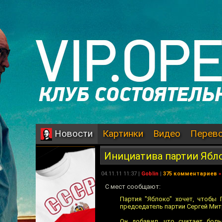
Картинки
Видео
Перев
Новости
Инициатива партии Ябл
04.11.11 11:37 |
Goblin
|
375 комментариев
»
C мест сообщают:
Партия "Яблоко" хочет, чтобы
председатель партии Сергей Мит
Он добавил, что считает бол