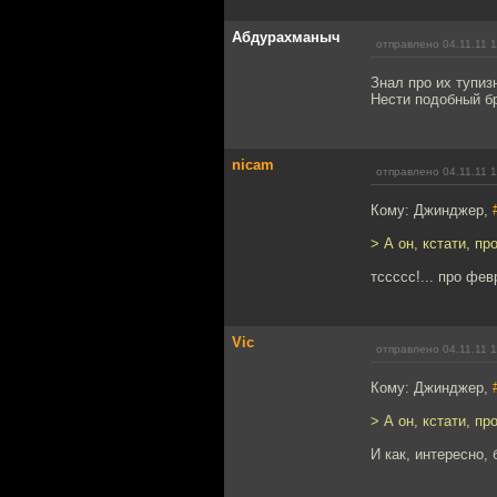
Абдурахманыч
отправлено 04.11.11 1
Знал про их тупиз
Нести подобный бр
nicam
отправлено 04.11.11 1
Кому: Джинджер,
> А он, кстати, п
тссссс!... про фев
Vic
отправлено 04.11.11 1
Кому: Джинджер,
> А он, кстати, п
И как, интересно, 