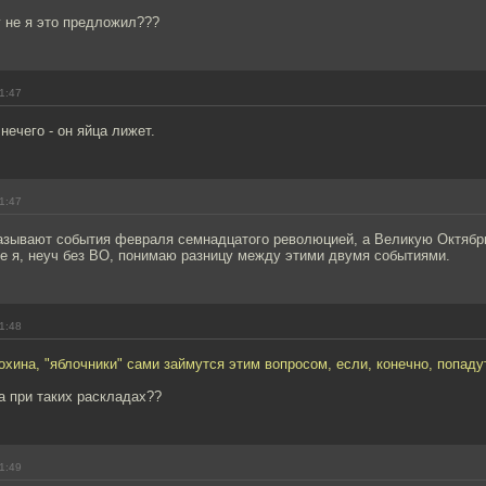
 не я это предложил???
1:47
нечего - он яйца лижет.
1:47
азывают события февраля семнадцатого революцией, а Великую Октяб
е я, неуч без ВО, понимаю разницу между этими двумя событиями.
1:48
хина, "яблочники" сами займутся этим вопросом, если, конечно, попаду
а при таких раскладах??
1:49