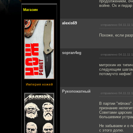
продолжением, оч
войне. Ох и пидар
Магазин
alexis69
отправлено 04.11.11 1
Похоже, если разр
sopran4eg
отправлено 04.11.11 1
митрохин их типи
следующим шагом 
потомучто нефик!
Империя ножей
Рукопожатный
отправлено 04.11.11 1
В партии "яблоко
признание нелегит
Советами царских 
большевики устра
Не забываем и о п
с этого долю.