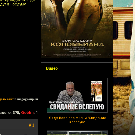
дут в Госдуму.
Видео
дать сайт
в megagroup.ru
всего: 375,
Goblin
: 1
Дядя Вова про фильм "Свидание
вслепую"
# 1