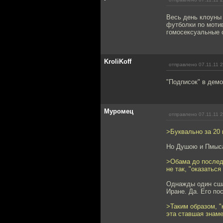
Весь день клоуны
футболки по моти
гомосексуальные о
KroliKoff
отправлено 07.11.11 
"Подписок" в демо
Муромец
отправлено 07.11.11 
>Буквально за 20 
Но Душою и Пмыса
>Обама до последн
не так, "оказаться
Однажды один сшан
Иране. Да. Его по
>Таким образом, "
эта ставшая знам