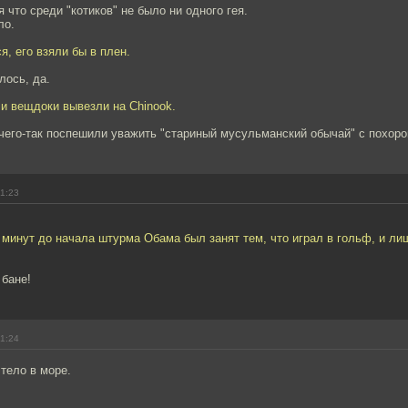
 что среди "котиков" не было ни одного гея.
ло.
я, его взяли бы в плен.
лось, да.
и вещдоки вывезли на Chinook.
чего-так поспешили уважить "стариный мусульманский обычай" с похоро
21:23
 минут до начала штурма Обама был занят тем, что играл в гольф, и ли
 бане!
21:24
тело в море.