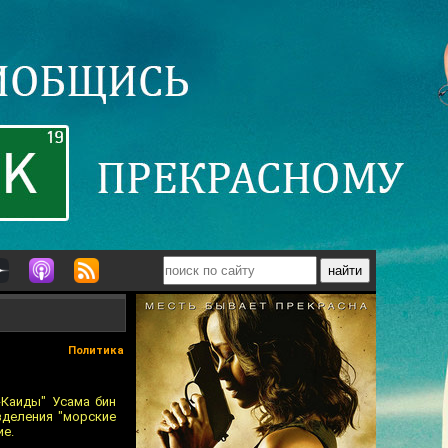
Политика
-Каиды" Усама бин
зделения "морские
ие.