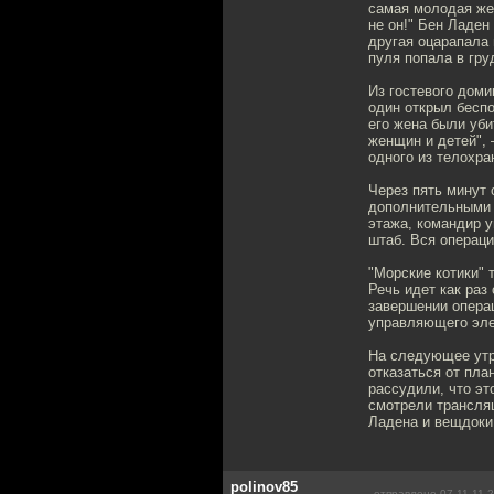
самая молодая жен
не он!" Бен Ладен
другая оцарапала 
пуля попала в гру
Из гостевого доми
один открыл беспо
его жена были уби
женщин и детей", 
одного из телохра
Через пять минут 
дополнительными 
этажа, командир 
штаб. Вся операци
"Морские котики" 
Речь идет как раз
завершении операц
управляющего эле
На следующее утр
отказаться от пла
рассудили, что э
смотрели трансляц
Ладена и вещдоки 
polinov85
отправлено 07.11.11 