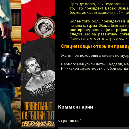
Прежде всего, они недовольны 
то, что президент Барак Обам
большую часть захваченной инф
Более того, роль президента в д
начала штурма Обама был занят 
растиражировали фотографии
следивших за развитием собы
Пакистане, чтобы в случае, если 
Спецназовцы открыли правду
Жаль, про похороны в океане по мусу
Первого мая убили детей Каддафи, а 
И никакой секретности, любой солда
Комментарии
cтраницы: 1