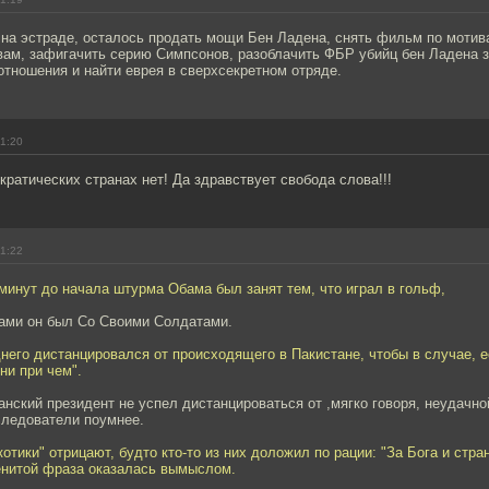
 на эстраде, осталось продать мощи Бен Ладена, снять фильм по мотив
вам, зафигачить серию Симпсонов, разоблачить ФБР убийц бен Ладена 
тношения и найти еврея в сверхсекретном отряде.
21:20
кратических странах нет! Да здравствует свобода слова!!!
21:22
минут до начала штурма Обама был занят тем, что играл в гольф,
ми он был Со Своими Солдатами.
его дистанцировался от происходящего в Пакистане, чтобы в случае, е
 ни при чем".
ский президент не успел дистанцироваться от ,мягко говоря, неудачно
следователи поумнее.
котики" отрицают, будто кто-то из них доложил по рации: "За Бога и стр
енитой фраза оказалась вымыслом.