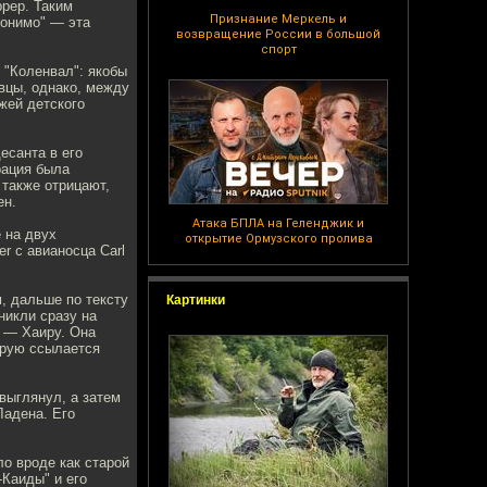
ррер. Таким
Признание Меркель и
ронимо" — эта
возвращение России в большой
спорт
 "Коленвал": якобы
вцы, однако, между
жей детского
есанта в его
рация была
 также отрицают,
ен.
Атака БПЛА на Геленджик и
 на двух
открытие Ормузского пролива
r с авианосца Carl
м, дальше по тексту
Картинки
никли сразу на
а — Хаиру. Она
торую ссылается
выглянул, а затем
Ладена. Его
о вроде как старой
-Каиды" и его