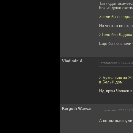
Так подит окажется
Как из душа окати
>если бы он сдалс
Но чего-то не скла
>Тело бин Ладена 
Еще бы пояснили 
Vladimir_A
отправлено 07.11.11 
> Буквально за 20
в Белый дом
Ну, прям Чапаев в
Korgoth Warwar
отправлено 07.11.11 
А потом выкинули 