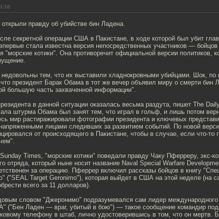
21:16
открыли правду об убийстве бин Ладена.
сле секретной операции США в Пакистане, в ходе которой был убит гла
 впервые стала известна версия непосредственных участников — бойцов
 "морские котики". Она противоречит официальной версии политиков, к
мущение.
 недовольны тем, что их выставили хладнокровными убийцами. Шок, по 
 что президент Барак Обама в тот же вечер объявил миру о смерти бин 
ой большую часть захваченной информации".
президента в данной ситуации оказалась весьма раздута, пишет The Daily
чала штурма Обама был занят тем, что играл в гольф, и лишь потом вер
весь мир растиражировали фотографии президента и ключевых представ
 напряженными лицами следивших за развитием событий. По новой верс
цировался от происходящего в Пакистане, чтобы в случае, если что-то п
чем".
Sunday Times, "морские котики" поведали правду Чаку Пферреру, экс-к
го отряда, который ныне носит название Naval Special Warfare Developm
етственен за операцию. Пферрер включил рассказы бойцов в книгу "Спе
" ("SEAL Target Geronimo"), которая выйдет в США на этой неделе (на 
брести всего за 11 долларов).
довым словом "Джеронимо" подразумевался сам лидер международного 
A" ("Бен Ладен — враг, убитый в бою") — такое сообщение командир по
ковому телефону в штаб, лично удостоверившись в том, что он мертв. Б