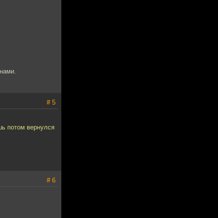
нами.
# 5
шь потом вернулся
# 6