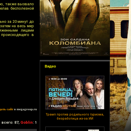
ию, также вызвало
делав бесполезной
ьно за 20 минут до
 затем на весь мир
ряженными лицами
 происходящего в
Видео
дать сайт
в megagroup.ru
Трамп против родильного туризма,
безработица из-за ИИ
всего: 87,
Goblin
: 1