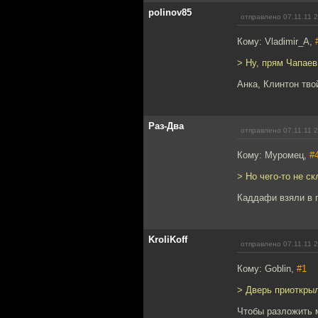
polinov85
отправлено 07.11.11 
Кому: Vladimir_A,
> Ну, прям Чапаев
Анка, Клинтон тво
Раз-Два
отправлено 07.11.11 
Кому: Муромец,
#
> Но чего-то не ск
Каддафи взяли в п
KroliKoff
отправлено 07.11.11 
Кому: Goblin,
#1
> Дверь приоткрыл
Чтобы разложить м