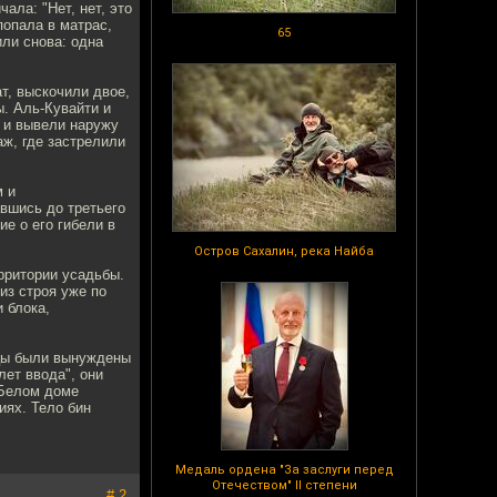
ала: "Нет, нет, это
попала в матрас,
65
или снова: одна
т, выскочили двое,
. Аль-Кувайти и
к и вывели наружу
аж, где застрелили
м и
вшись до третьего
е о его гибели в
Остров Сахалин, река Найба
ерритории усадьбы.
из строя уже по
 блока,
вцы были вынуждены
лет ввода", они
 Белом доме
иях. Тело бин
Медаль ордена "За заслуги перед
Отечеством" II степени
# 2