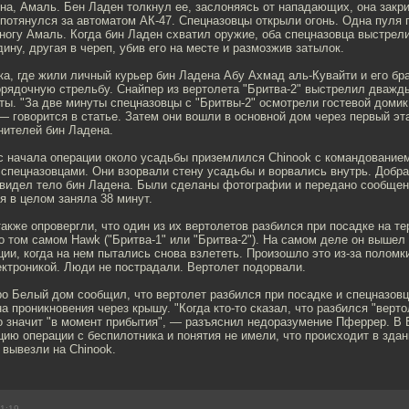
а, Амаль. Бен Ладен толкнул ее, заслоняясь от нападающих, она закрич
 потянулся за автоматом АК-47. Спецназовцы открыли огонь. Одна пуля 
ногу Амаль. Когда бин Ладен схватил оружие, оба спецназовца выстрел
дину, другая в череп, убив его на месте и размозжив затылок.
ка, где жили личный курьер бин Ладена Абу Ахмад аль-Кувайти и его бра
рядочную стрельбу. Снайпер из вертолета "Бритва-2" выстрелил дважды
ты. "За две минуты спецназовцы с "Бритвы-2" осмотрели гостевой доми
— говорится в статье. Затем они вошли в основной дом через первый эт
нителей бин Ладена.
с начала операции около усадьбы приземлился Chinook с командование
спецназовцами. Они взорвали стену усадьбы и ворвались внутрь. Добра
увидел тело бин Ладена. Были сделаны фотографии и передано сообщени
я в целом заняла 38 минут.
также опровергли, что один из их вертолетов разбился при посадке на т
 о том самом Hawk ("Бритва-1" или "Бритва-2"). На самом деле он вышел 
ии, когда на нем пытались снова взлететь. Произошло это из-за поломки
ктроникой. Люди не пострадали. Вертолет подорвали.
о Белый дом сообщил, что вертолет разбился при посадке и спецназо
на проникновения через крышу. "Когда кто-то сказал, что разбился "верто
то значит "в момент прибытия", — разъяснил недоразумение Пферрер. В
ию операции с беспилотника и понятия не имели, что происходит в здан
вывезли на Chinook.
21:19