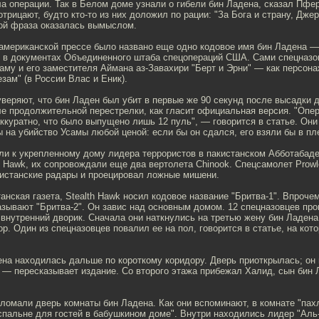
а операции. Так в Белом доме узнали о гибели бин Ладена, сказал Пфе
 отрицают, будто кто-то из них доложил по рации: "За Бога и страну, Дже
ой фраза оказалась вымыслом.
 американской прессе было названо еще одно кодовое имя бин Ладена —
я в документах Объединенного штаба спецопераций США. Сами спецназо
аму и его заместителя Аймана аз-Завахири "Берт и Эрни" — как персона
зам" (в России Влас и Еник).
уверяют, что бин Ладен был убит в первые же 90 секунд после высадки д
ле продолжительной перестрелки, как гласит официальная версия. "Опе
ккуратно, что было выпущено лишь 12 пуль", — говорится в статье. Они
 на убийство Усамы любой ценой: если бы он сдался, его взяли бы в пл
ли к укрепленному дому лидера террористов в пакистанском Абботабаде
h Hawk, их сопровождали еще два вертолета Chinook. Спецсамолет Prowle
кистанские радары и проецировал ложные мишени.
анская газета, Stealth Hawk носил кодовое название "Бритва-1". Впроче
азывают "Бритва-2". Он завис над основным домом. 12 спецназовцев про
 внутренний дворик. Сначала они наткнулись на третью жену бин Ладен
р. Один из спецназовцев повалил ее на пол, говорится в статье, на ко
на находилась дальше по короткому коридору. Дверь приоткрылась; он 
 — пересказывает издание. Со второго этажа прибежал Халид, сын бин 
ломали дверь комнаты бин Ладена. Как они вспоминают, в комнате "пахл
спальне для гостей в бабушкином доме". Внутри находились лидер "Аль