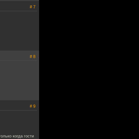
# 7
# 8
# 9
олько когда гости