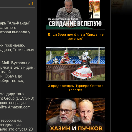
# 1
варь "Аль-Каиды"
 элитного
оторая вызвала у
Дядя Вова про фильм "Свидание
вслепую"
их признанию,
Ладена, "тем самым
 Mail. Буквально
нулся в Белый дом,
ителей
ии, Обама до
ойдет не так,
О предстоящем Турнире Святого
Георгия
омандиру того
ent Group (DEVGRU)
цназ: операция
сайте Amazon.com
терроризма.
дразделения
ыло это спустя 20