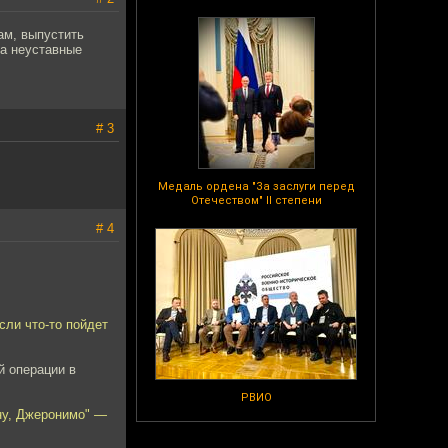
ам, выпустить
за неуставные
# 3
Медаль ордена "За заслуги перед
Отечеством" II степени
# 4
сли что-то пойдет
й операции в
РВИО
ану, Джеронимо" —