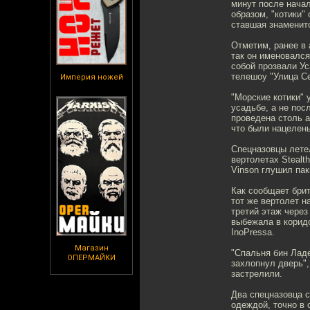
минут после начал
образом, "котики"
ставшая знаменит
Отметим, ранее в
так он именовалс
собой прозвали Ус
телешоу "Улица Се
Империя ножей
"Морские котики" 
усадьбе, а не пос
проведена столь а
что были нацелены
Спецназовцы лете
вертолетах Stealt
Vinson глушил па
Как сообщает брит
тот же вертолет н
третий этаж через
выбежала в коридо
InoPressa.
Магазин
"Спальня бин Ладе
ОПЕРМАЙКИ
захлопнул дверь",
застрелили.
Два спецназовца с
одеждой, точно в 