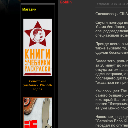
Goblin
отправлено 07.11.11 
Магазин
Спецназовцы США 
Спустя полгода по
Усама бин Ладен,
спецподразделения
спецназовцев воз
Прежде всего, они
также вызвало то,
сделав бесполезн
Более того, роль 
за 20 минут до на
откуда затем на 
администрации, с
последнего дистан
Советские
"оказаться ни при 
учебники 1940-50х
годов
Как сообщает The 
самого бывшего 6-
и который был отв
против "Джеронимо
ее уже можно прио
Напомним, под ко
"Geronimo Echo KI
передал по спутни