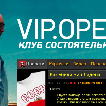
Картинки
Видео
Перев
Новости
Как убили Бин Ладена
07.11.11 21:15 |
Goblin
|
87 комментариев
»
Цитата:
Спустя полгода после секретно
Ладен, впервые стала известна
котики". Она противоречит офиц