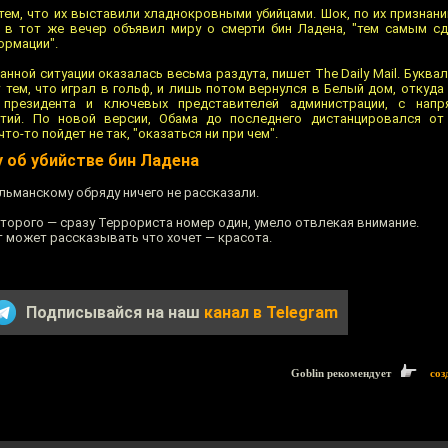
тем, что их выставили хладнокровными убийцами. Шок, по их признан
а в тот же вечер объявил миру о смерти бин Ладена, "тем самым с
ормации".
анной ситуации оказалась весьма раздута, пишет The Daily Mail. Буквал
тем, что играл в гольф, и лишь потом вернулся в Белый дом, откуда
 президента и ключевых представителей администрации, с нап
тий. По новой версии, Обама до последнего дистанцировался от
что-то пойдет не так, "оказаться ни при чем".
 об убийстве бин Ладена
льманскому обряду ничего не рассказали.
второго — сразу Террориста номер один, умело отвлекая внимание.
т может рассказывать что хочет — красота.
Подписывайся на наш
канал в Telegram
Goblin рекомендует
соз