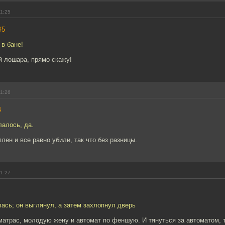
21:25
#5
 в бане!
й лошара, прямо скажу!
21:26
4
лалось, да.
лен и все равно убили, так что без разницы.
21:27
ась; он выглянул, а затем захлопнул дверь
атрас, молодую жену и автомат по феншую. И тянуться за автоматом, т