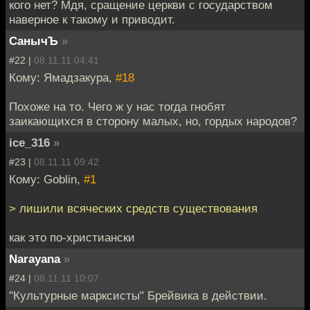
кого нет? Мдя, сращение церкви с государством
наверное к такому и приводит.
СанычЪ
»
#22 |
08.11.11 04:41
Кому: Ямадзакура,
#18
Похоже на то. Чего ж у нас тогда гнобят
заикающихся в сторону малых, но, гордых народов?
ice_316
»
#23 |
08.11.11 09:42
Кому: Goblin,
#1
> лишили всяческих средств существования
как это по-христиански
Narayana
»
#24 |
08.11.11 10:07
"Культурные марксисты" Брейвика в действии.