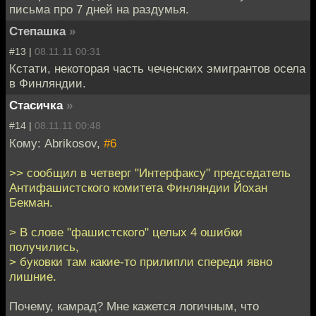
письма про 7 дней на раздумья.
Степашка
»
#13 |
08.11.11 00:31
Кстати, некоторая часть чеченских эмигрантов осела
в Финляндии.
Стасичка
»
#14 |
08.11.11 00:48
Кому: Abrikosov,
#6
>> сообщил в четверг "Интерфаксу" председатель
Антифашистского комитета Финляндии Йохан
Бекман.
> В слове "фашистского" целых 4 ошибки
получились,
> буковки там какие-то прилипли спереди явно
лишние.
Почему, камрад? Мне кажется логичным, что