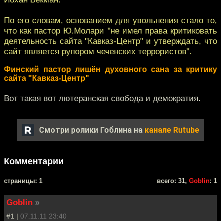
По его словам, основанием для увольнения стало то,
что как пастор Ю.Молари "не имел права критиковать
деятельность сайта "Кавказ-Центр" и утверждать, что
сайт является рупором чеченских террористов".
Финский пастор лишён духовного сана за критику
сайта "Кавказ-Центр"
Вот такая вот лютеранская свобода и демократия.
Смотри ролики Гоблина на
канале Rutube
Комментарии
cтраницы: 1
всего: 31,
Goblin
: 1
Goblin
»
#1 |
07.11.11 23:40