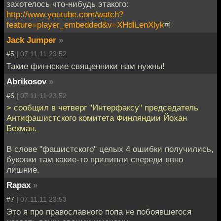
захотелось что-нибудь этакого:
http://www.youtube.com/watch?
feature=player_embedded&v=XHdlLenXlyk
#!
Jack Jumper
»
#5 |
07.11.11 23:52
Такие финнские священники нам нужны!
Abrikosov
»
#6 |
07.11.11 23:52
> сообщил в четверг "Интерфаксу" председатель
Антифашистского комитета Финляндии Йохан
Бекман.
В слове "фашистского" целых 4 ошибки получились,
буковки там какие-то прилипли спереди явно
лишние.
Rapax
»
#7 |
07.11.11 23:53
Это я про православного попа не побоявшегося