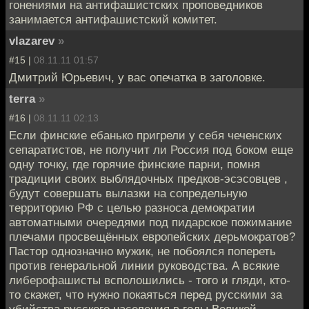
гонениями на антифашистских проповедников
занимается антифашистский комитет.
vlazarev
»
#15 |
08.11.11 01:57
Дмитрий Юрьевич, у вас опечатка в заголовке.
terra
»
#16 |
08.11.11 02:13
Если финские ебанько пригрели у себя чеченских
сепаратистов, не получит ли Россия под боком еще
одну точку, где горячие финские парни, помня
традиции своих выблядочных предков-эсэсовцев ,
будут совершать вылазки на сопредельную
территорию РФ с целью разноса демократии
автоматными очередями под пидарское пожимание
плечами просвещённых европейских дерьмократов?
Пастор однозначно мужик, не побоялся попереть
против генеральной линии руководства. А всякие
либерофашисты всполошились - того и гляди, кто-
то скажет, что нужно покаяться перед русскими за
убийства русского населения в годы Великой