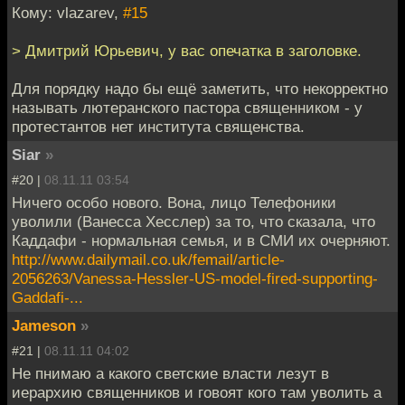
Кому: vlazarev,
#15
> Дмитрий Юрьевич, у вас опечатка в заголовке.
Для порядку надо бы ещё заметить, что некорректно
называть лютеранского пастора священником - у
протестантов нет института священства.
Siar
»
#20 |
08.11.11 03:54
Ничего особо нового. Вона, лицо Телефоники
уволили (Ванесса Хесслер) за то, что сказала, что
Каддафи - нормальная семья, и в СМИ их очерняют.
http://www.dailymail.co.uk/femail/article-
2056263/Vanessa-Hessler-US-model-fired-supporting-
Gaddafi-...
Jameson
»
#21 |
08.11.11 04:02
Не пнимаю а какого светские власти лезут в
иерархию священников и говоят кого там уволить а