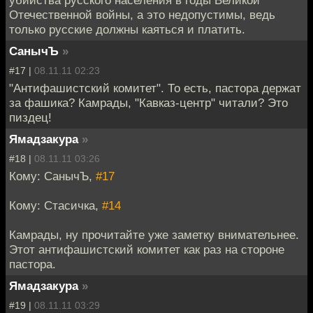
Отечественной войны, а это недопустимы, ведь
только русские должны каяться и платить.
СанычЪ
»
#17 |
08.11.11 02:23
"Антифашистский комитет". То есть, пастора держат
за фашика? Камрады, "Кавказ-центр" читали? Это
пиздец!
Ямадзакура
»
#18 |
08.11.11 03:26
Кому: СанычЪ,
#17
Кому: Стасичка,
#14
Камрады, ну прочитайте уже заметку внимательнее.
Этот антифашистский комитет как раз на стороне
пастора.
Ямадзакура
»
#19 |
08.11.11 03:29