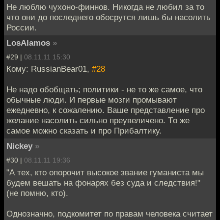
Не люблю чухоно-финнов. Никогда не любил за то
что они до последнего обосрутся лишь бы насолить
России.
LosAlamos
»
#29 |
08.11.11 15:30
Кому: RussianBear01,
#28
Не надо обобщать; политики - не то же самое, что
обычные люди. И первые мозги промывают
ежедневно, к сожалению. Ваше представление про
желание насолить сильно преувеличено. Tо же
самое можно сказать и про Прибалтику.
Nickey
»
#30 |
08.11.11 19:36
"А тех, кто опорочит высокое звание гуманиста мы
будем вешать на фонарях без суда и следствия!"
(не помню, кто).
Однозначно, подкомитет по правам человека считает