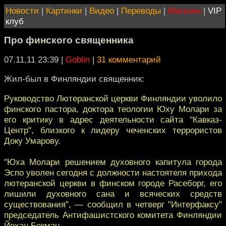
Новости
|
Картинки
|
Видео
|
Переводы
|
Магазин
|
VIP
клуб
Про финского священника
07.11.11 23:39
|
Goblin
|
31 комментарий
Жил-был в Финляндии священник:
Руководство Лютеранской церкви Финляндии уволило
финского пастора, доктора теологии Юху Молари за
его критику в адрес деятельности сайта "Кавказ-
Центр", близкого к лидеру чеченских террористов
Доку Умарову.
"Юха Молари решением духовного капитула города
Эспо уволен сегодня с должности настоятеля прихода
лютеранской церкви в финском городе Расеборг, его
лишили духовного сана и всяческих средств
существования", — сообщил в четверг "Интерфаксу"
председатель Антифашистского комитета Финляндии
Йохан Бекман.