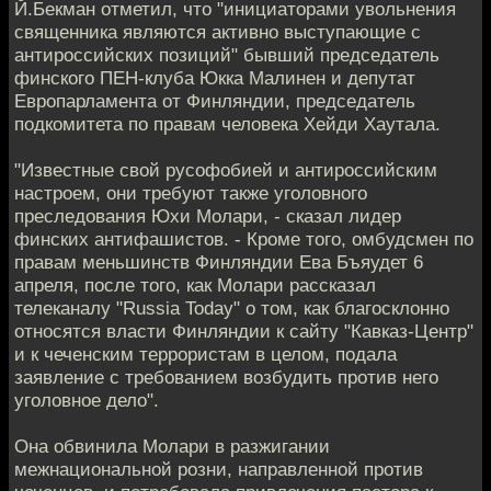
Й.Бекман отметил, что "инициаторами увольнения
священника являются активно выступающие с
антироссийских позиций" бывший председатель
финского ПЕН-клуба Юкка Малинен и депутат
Европарламента от Финляндии, председатель
подкомитета по правам человека Хейди Хаутала.
"Известные свой русофобией и антироссийским
настроем, они требуют также уголовного
преследования Юхи Молари, - сказал лидер
финских антифашистов. - Кроме того, омбудсмен по
правам меньшинств Финляндии Ева Бъяудет 6
апреля, после того, как Молари рассказал
телеканалу "Russia Today" о том, как благосклонно
относятся власти Финляндии к сайту "Кавказ-Центр"
и к чеченским террористам в целом, подала
заявление с требованием возбудить против него
уголовное дело".
Она обвинила Молари в разжигании
межнациональной розни, направленной против