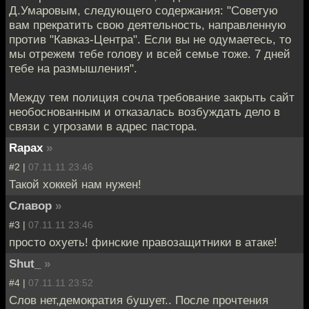
Д.Умаровым, следующего содержания: "Советую
вам прекратить свою деятельность, направленную
против "Кавказ-Центра". Если вы не одумаетесь, то
мы отрежем тебе голову и всей семье тоже. 7 дней
тебе на размышления".
Между тем полиция сочла требование закрыть сайт
необоснованным и отказалась возбуждать дело в
связи с угрозами в адрес пастора.
Rapax
»
#2 |
07.11.11 23:46
Такой хоккей нам нужен!
Славор
»
#3 |
07.11.11 23:46
просто охуеть! финские правозащитники в атаке!
Shut_
»
#4 |
07.11.11 23:52
Слов нет,демократия бушует.. После прочтения