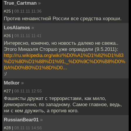
True_Cartman
»
#25 |
08.11.11 11:36
Против ненавистной России все средства хороши.
LosAlamos
»
#26 |
08.11.11 11:41
Интересно, конечно, но новость далеко не свежа..
Этого Микаэля Сторшо уже оправдали (9.5.2011):
http://ru.wikipedia.org/wiki/%D0%A1%D1%82%D1%83
%D1%80%D1%88%D1%91,_%D0%9C%D0%B8%D0%
BA%D0%B0%D1%8D%D0...
:/
Melkor
»
#27 |
08.11.11 12:55
Фашисты дружат с террористами, как мило,
демократично, по западному. Самое главное, ведь,
ни с кем дружить, а против кого.
RussianBear01
»
#28 |
08.11.11 14:56