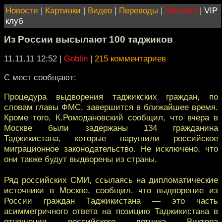
Новости
|
Картинки
|
Видео
|
Переводы
|
Магазин
|
VIP
клуб
Из России высылают 100 таджиков
11.11.11 12:52
|
Goblin
|
215 комментариев
С мест сообщают:
Процедура выдворения таджикских граждан, по
словам главы ФМС, завершится в ближайшее время.
Кроме того, К.Ромодановский сообщил, что вчера в
Москве были задержаны 134 гражданина
Таджикистана, которые нарушили российское
миграционное законодательство. Не исключено, что
они также будут выдворены из страны.
Ряд российских СМИ, ссылаясь на дипломатические
источники в Москве, сообщил, что выдворение из
России граждан Таджикистана — это часть
асимметричного ответа на позицию Таджикистана в
отношении российского летчика Виктора