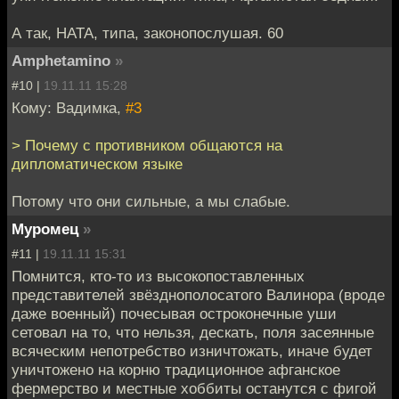
А так, НАТА, типа, законопослушая. 60
Amphetamino
»
#10 |
19.11.11 15:28
Кому: Вадимка,
#3
> Почему с противником общаются на
дипломатическом языке
Потому что они сильные, а мы слабые.
Муромец
»
#11 |
19.11.11 15:31
Помнится, кто-то из высокопоставленных
представителей звёзднополосатого Валинора (вроде
даже военный) почесывая остроконечные уши
сетовал на то, что нельзя, дескать, поля засеянные
всяческим непотребство изничтожать, иначе будет
уничтожено на корню традиционное афганское
фермерство и местные хоббиты останутся с фигой