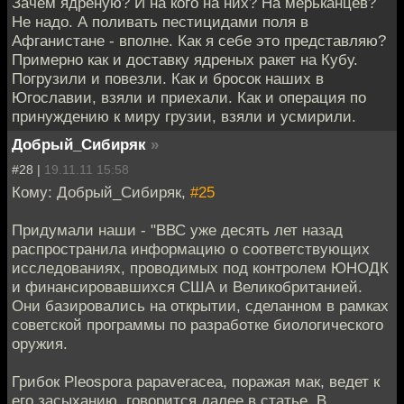
Зачем ядреную? И на кого на них? На мерьканцев?
Не надо. А поливать пестицидами поля в
Афганистане - вполне. Как я себе это представляю?
Примерно как и доставку ядреных ракет на Кубу.
Погрузили и повезли. Как и бросок наших в
Югославии, взяли и приехали. Как и операция по
принуждению к миру грузии, взяли и усмирили.
Добрый_Сибиряк
»
#28 |
19.11.11 15:58
Кому: Добрый_Сибиряк,
#25
Придумали наши - "ВВС уже десять лет назад
распространила информацию о соответствующих
исследованиях, проводимых под контролем ЮНОДК
и финансировавшихся США и Великобританией.
Они базировались на открытии, сделанном в рамках
советской программы по разработке биологического
оружия.
Грибок Pleospora papaveracea, поражая мак, ведет к
его засыханию, говорится далее в статье. В