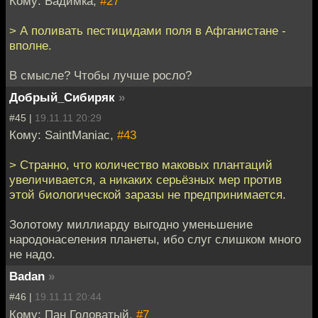
Кому: Вадимка,
#27
> А поливать пестицидами поля в Афганистане -
вполне.
В смысле? Чтобы лучше росло?
Добрый_Сибиряк
»
#45 |
19.11.11 20:29
Кому: SaintManiac,
#43
> Странно, что количество маковых плантаций
увеличивается, а никаких серьёзных мер против
этой биологической заразы не предпринимается.
Золотому миллиарду выгодно уменьшение
народонаселения планеты, ибо слуг слишком много
не надо.
Badan
»
#46 |
19.11.11 20:44
Кому: Пан Головатый,
#7