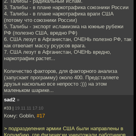
2. Талибы - радикальный ислам.
3. Талибы - в плане наркотрафика союзники России
4. Талибы - в плане наркотрафика враги США
(потому что союзники России)
5. Талибы - экспорт исламизма на южные рубежи
РФ (полезно США, вредно РФ)
6. США лезут в Афганистан, ОЧЕНЬ полезно РФ, так
как отвелает массу рсурсов врага.
7. США лезут в Афганистан, ОЧЕНЬ вредно,
наркотрафик растет...
Количество факторов, для факторного анализа
(запускает программу) около 400. Предсталяете
друзья насколько все непросто :))) на этом
маленьком шарике...
sad2
»
#33 |
19.11.11 17:10
Кому: Goblin,
#17
> подразделения армии США были направлены в
Колумбию, где физически уничтожали работников