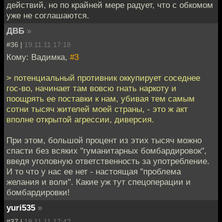
действий, но по крайней мере радует, что с обкомом
уже не соглашаются.
ДВБ
»
#36 |
19.11.11 17:18
Кому: Вадимка,
#3
> потенциальный противник оккупирует соседнее
гос-во, начинает там вовсю гнать наркоту и
поощрять ее поставки к нам, убивая тем самым
сотни тысяч жителей моей страны, - это ж акт
вполне открытой агрессии, диверсия.
При этом, большой процент из этих тысяч можно
спасти без всяких "гуманитарных бомбардировок",
введя уголовную ответственность за употребление.
И то что у нас ее нет - настоящая "проблема
желания и воли". Какие уж тут спецоперации и
бомбардировки!
yuri535
»
#37 |
19.11.11 17:42