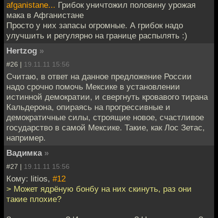
afganistane...
Грибок уничтожил половину урожая
мака в Афганистане
Просто у них запасы огромные. А грибок надо
улучшить и регулярно на границе распылять :)
Hertzog
»
#26 |
19.11.11 15:56
Считаю, в ответ на данное предложение России
надо срочно помочь Мексике в установлении
истинной демократии, и свергнуть кровавого тирана
Кальдерона, опираясь на прогрессивные и
демократичные силы, строящие новое, счастливое
государство в самой Мексике. Такие, как Лос Зетас,
например.
Вадимка
»
#27 |
19.11.11 15:56
Кому: litios,
#12
> Может ядрёную бонбу на них скинуть, раз они
такие плохие?