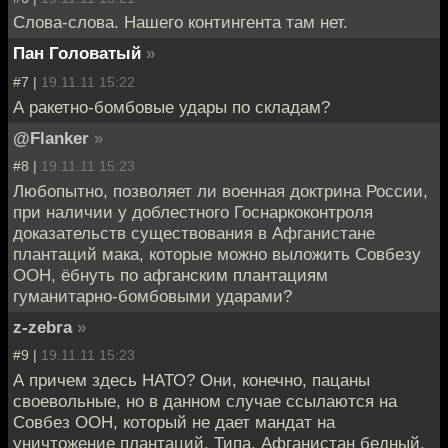
Слова-слова. Нашего контингента там нет.
Пан Головатый
»
#7 |
19.11.11 15:22
А ракетно-бомбовые удары по складам?
@Flanker
»
#8 |
19.11.11 15:23
Любопытно, позволяет ли военная доктрина России,
при наличии у доблестного Госнаркоконтроля
доказательств существования в Афганистане
плантаций мака, которые можно выложить Совбезу
ООН, ёбнуть по афганским плантациям
гуманитарно-бомбовыми ударами?
z-zebra
»
#9 |
19.11.11 15:23
А причем здесь НАТО? Они, конечно, пацаны
своевольные, но в данном случае ссылаются на
Совбез ООН, который не дает мандат на
уничтожение плантаций. Типа, Афганистан бедный.