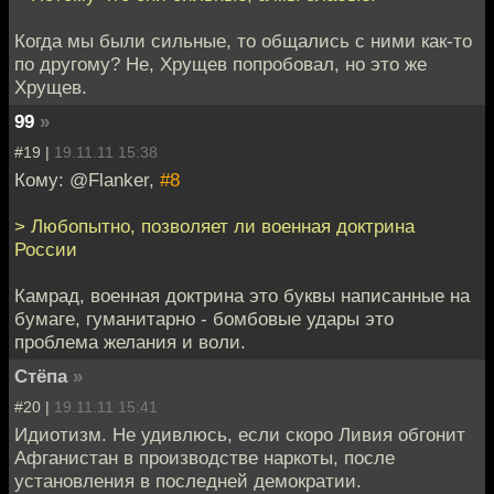
Когда мы были сильные, то общались с ними как-то
по другому? Не, Хрущев попробовал, но это же
Хрущев.
99
»
#19 |
19.11.11 15:38
Кому: @Flanker,
#8
> Любопытно, позволяет ли военная доктрина
России
Камрад, военная доктрина это буквы написанные на
бумаге, гуманитарно - бомбовые удары это
проблема желания и воли.
Стёпа
»
#20 |
19.11.11 15:41
Идиотизм. Не удивлюсь, если скоро Ливия обгонит
Афганистан в производстве наркоты, после
установления в последней демократии.