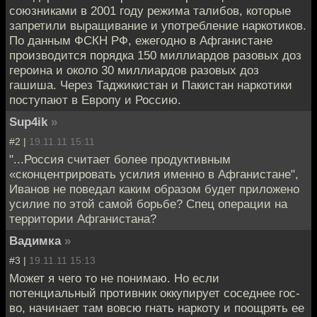
союзниками в 2001 году режима талибов, которые
запретили выращивание и употребление наркотиков.
По данным ФСКН РФ, ежегодно в Афганистане
производится порядка 150 миллиардов разовых доз
героина и около 30 миллиардов разовых доз
гашиша. Через Таджикистан и Пакистан наркотики
поступают в Европу и Россию.
Sup4ik
»
#2 |
19.11.11 15:11
"...Россия считает более продуктивным
«сконцентрировать усилия именно в Афганистане",
Иванов не поведал каким образом будет приложено
усилие по этой самой борьбе? Спец операции на
территории Афганистана?
Вадимка
»
#3 |
19.11.11 15:13
Может я чего то не понимаю. Но если
потенциальный противник оккупирует соседнее гос-
во, начинает там вовсю гнать наркоту и поощрять ее