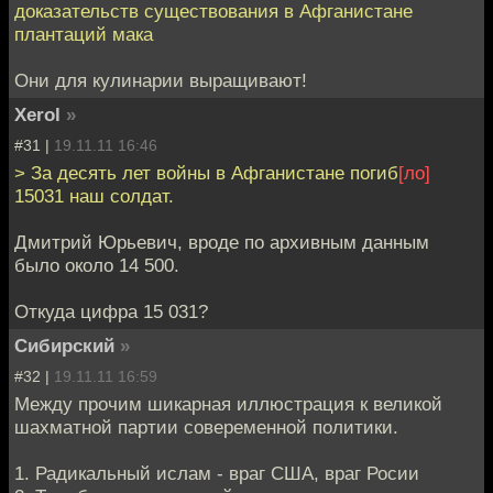
доказательств существования в Афганистане
плантаций мака
Они для кулинарии выращивают!
Xerol
»
#31 |
19.11.11 16:46
> За десять лет войны в Афганистане погиб
[ло]
15031 наш солдат.
Дмитрий Юрьевич, вроде по архивным данным
было около 14 500.
Откуда цифра 15 031?
Сибирский
»
#32 |
19.11.11 16:59
Между прочим шикарная иллюстрация к великой
шахматной партии совеременной политики.
1. Радикальный ислам - враг США, враг Росии