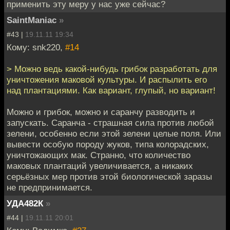
применить эту меру у нас уже сейчас?
SaintManiac
»
#43 |
19.11.11 19:34
Кому: snk220,
#14
> Можно ведь какой-нибудь грибок разработать для
уничтожения маковой культуры. И распылить его
над плантациями. Как вариант, глупый, но вариант!
Можно и грибок, можно и саранчу разводить и
запускать. Саранча - страшная сила против любой
зелени, особенно если этой зелени целые поля. Или
вывести особую породу жуков, типа колорадских,
уничтожающих мак. Странно, что количество
маковых плантаций увеличивается, а никаких
серьёзных мер против этой биологической заразы
не предпринимается.
УДА482К
»
#44 |
19.11.11 20:01