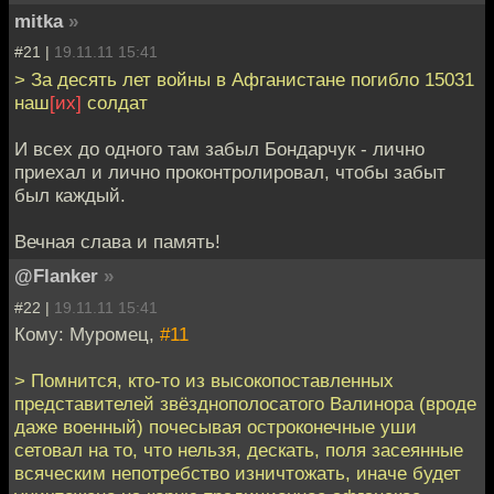
mitka
»
#21 |
19.11.11 15:41
> За десять лет войны в Афганистане погибло 15031
наш
[их]
солдат
И всех до одного там забыл Бондарчук - лично
приехал и лично проконтролировал, чтобы забыт
был каждый.
Вечная слава и память!
@Flanker
»
#22 |
19.11.11 15:41
Кому: Муромец,
#11
> Помнится, кто-то из высокопоставленных
представителей звёзднополосатого Валинора (вроде
даже военный) почесывая остроконечные уши
сетовал на то, что нельзя, дескать, поля засеянные
всяческим непотребство изничтожать, иначе будет