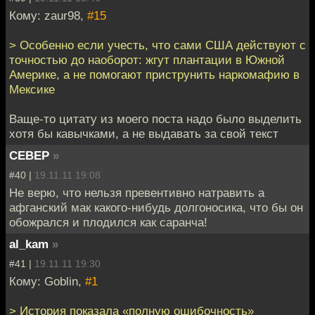
Кому: zaur98,
#15
> Особенно если учесть, что сами США действуют с
точностью до наоборот: жгут плантации в Южной
Америке, а не помогают приструнить наркомафию в
Мексике
Ваще-то цитату из моего поста надо было выделить
хотя бы кавычками, а не выдавать за свой текст
CEBEP
»
#40 |
19.11.11 19:08
Не верю, что нельзя превентивно натравить а
афганский мак какого-нибудь долгоносика, что бы он
обожрался и плодился как саранча!
al_kam
»
#41 |
19.11.11 19:30
Кому: Goblin,
#1
> История показала «полную ошибочность»