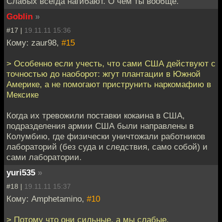
Слабых всегда нагибают. О чём ты вообще.
Goblin
»
#17 |
19.11.11 15:36
Кому: zaur98,
#15
> Особенно если учесть, что сами США действуют с
точностью до наоборот: жгут плантации в Южной
Америке, а не помогают приструнить наркомафию в
Мексике
Когда их тревожили поставки кокаина в США,
подразделения армии США были направлены в
Колумбию, где физически уничтожали работников
лабораторий (без суда и следствия, само собой) и
сами лаборатории.
yuri535
»
#18 |
19.11.11 15:37
Кому: Amphetamino,
#10
> Потому что они сильные, а мы слабые.