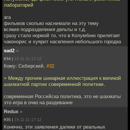
лабораторий
ага
фильмов сколько наснимали на эту тему
всякие подразделения дельты и т.д.
сразу стало нормой то, что в Колумбию прилетает
чаконорис и хуярит населения небольшого городка
sad2
»
#34 |
19.11.11 17:12
Кому: Сибирский,
#32
> Между прочим шикарная иллюстрация к великой
шахматной партии совеременной политики.
современная Российска политика, это не шахматы
это игра в очко на раздевание
Redux
»
#35 |
19.11.11 17:12
Конечно, эти заявления далеки от реальных