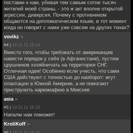
поставки к нам, убивая тем самым сотни тысяч
жителей моей страны, - это ж акт вполне открытой
агрессии, диверсия. Почему с противником
общаются на дипломатическом языке, в тот момент
когда он говорит с нами уже совсем на других тонах?
vovikz
»
#4 |
19.11.11 15:14
Вместо того, чтобы требовать от американцев
навести порядок у себя (в Афганистане), пустим
црушников хозяйничать на территории СНГ.
Отличная идея! Особенно если учесть, что сами
США действуют с точностью до наоборот: жгут
плантации в Южной Америке, а не помогают
приструнить наркомафию в Мексике
asia
»
#5 |
19.11.11 15:15
Напалм нам поможет!
KroliKoff
»
#6 |
19.11.11 15:21