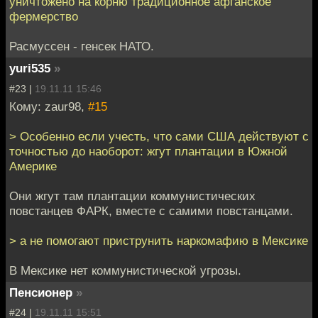
уничтожено на корню традиционное афганское
фермерство
Расмуссен - генсек НАТО.
yuri535
»
#23 |
19.11.11 15:46
Кому: zaur98,
#15
> Особенно если учесть, что сами США действуют с
точностью до наоборот: жгут плантации в Южной
Америке
Они жгут там плантации коммунистических
повстанцев ФАРК, вместе с самими повстанцами.
> а не помогают приструнить наркомафию в Мексике
В Мексике нет коммунистической угрозы.
Пенсионер
»
#24 |
19.11.11 15:51