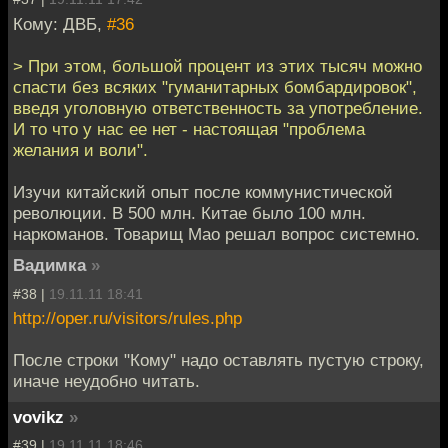
Кому: ДВБ,
#36
> При этом, большой процент из этих тысяч можно
спасти без всяких "гуманитарных бомбардировок",
введя уголовную ответственность за употребление.
И то что у нас ее нет - настоящая "проблема
желания и воли".
Изучи китайский опыт после коммунистической
революции. В 500 млн. Китае было 100 млн.
наркоманов. Товарищ Мао решал вопрос системно.
Вадимка
»
#38 |
19.11.11 18:41
http://oper.ru/visitors/rules.php
После строки "Кому" надо оставлять пустую строку,
иначе неудобно читать.
vovikz
»
#39 |
19.11.11 18:46