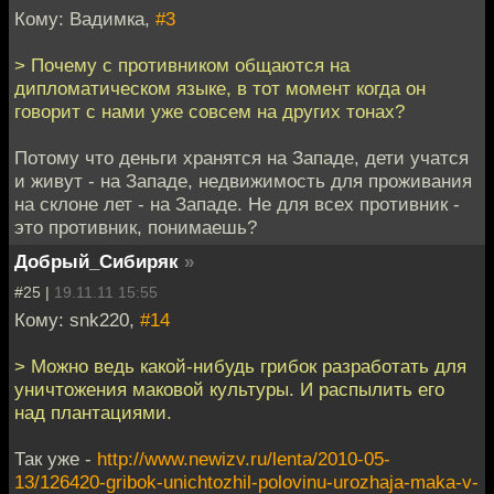
Кому: Вадимка,
#3
> Почему с противником общаются на
дипломатическом языке, в тот момент когда он
говорит с нами уже совсем на других тонах?
Потому что деньги хранятся на Западе, дети учатся
и живут - на Западе, недвижимость для проживания
на склоне лет - на Западе. Не для всех противник -
это противник, понимаешь?
Добрый_Сибиряк
»
#25 |
19.11.11 15:55
Кому: snk220,
#14
> Можно ведь какой-нибудь грибок разработать для
уничтожения маковой культуры. И распылить его
над плантациями.
Так уже -
http://www.newizv.ru/lenta/2010-05-
13/126420-gribok-unichtozhil-polovinu-urozhaja-maka-v-