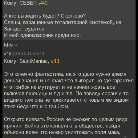
Кому: CEBEP,
#40
А кто выводить будет? Сколково?
Спецы, взращенные тоталитарной системой, на
Западе трудятся.
И мой одноклассник среди них.
klis
»
#49 |
19.11.11 20:48
Кому: SaintManiac,
#43
Это конечно фантастика, на это дело нужно время
деньги знания и не факт что выгорит, но где гарантия
что грибок не мутирует и не начнет жрать все
включая пшеницу и т.д и т.п. По поводу саранчи то
видимо там она не приживается с новым же видом
таже беда что и с грибком.
Открыто воевать Россия не сможет по целым ряда
причин. Война это конфликт в обществе, пойди
объясни всем что нужно уничтожать поля мака,