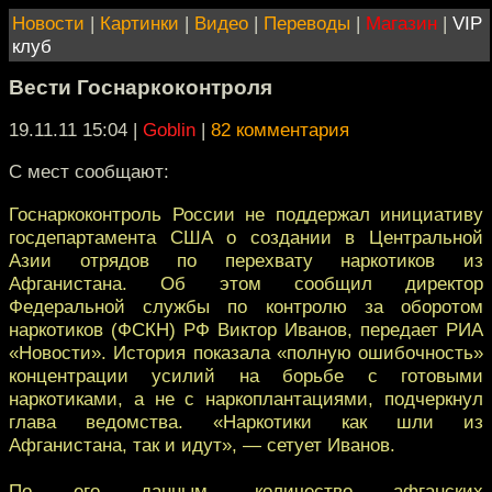
Новости
|
Картинки
|
Видео
|
Переводы
|
Магазин
|
VIP
клуб
Вести Госнаркоконтроля
19.11.11 15:04
|
Goblin
|
82 комментария
С мест сообщают:
Госнаркоконтроль России не поддержал инициативу
госдепартамента США о создании в Центральной
Азии отрядов по перехвату наркотиков из
Афганистана. Об этом сообщил директор
Федеральной службы по контролю за оборотом
наркотиков (ФСКН) РФ Виктор Иванов, передает РИА
«Новости». История показала «полную ошибочность»
концентрации усилий на борьбе с готовыми
наркотиками, а не с наркоплантациями, подчеркнул
глава ведомства. «Наркотики как шли из
Афганистана, так и идут», — сетует Иванов.
По его данным, количество афганских