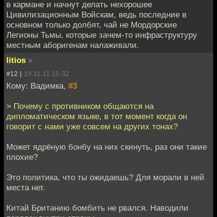
в кармане и начнут делать нехорошее
Цивилизационным Войскам, ведь последние в
основном только долбят, чай не Мордорские
Легионы Тьмы, которые зачем-то инфраструктуру
местным аборигенам налаживали.
litios
»
#12 |
19.11.11 15:32
Кому: Вадимка,
#3
> Почему с противником общаются на
дипломатическом языке, в тот момент когда он
говорит с нами уже совсем на других тонах?
Может ядрёную бонбу на них скинуть, раз они такие
плохие?
Это политика, что ты ожидаешь? Для морали в ней
места нет.
Китай Британию бомбить не рвался. Наводили