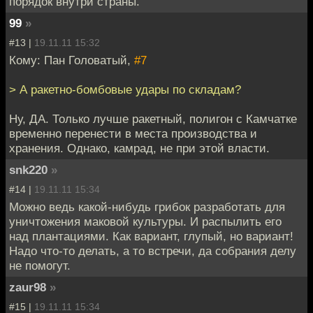
порядок внутри страны.
99
»
#13 |
19.11.11 15:32
Кому: Пан Головатый,
#7
> А ракетно-бомбовые удары по складам?
Ну, ДА. Только лучше ракетный, полигон с Камчатке
временно перенести в места производства и
хранения. Однако, камрад, не при этой власти.
snk220
»
#14 |
19.11.11 15:34
Можно ведь какой-нибудь грибок разработать для
уничтожения маковой культуры. И распылить его
над плантациями. Как вариант, глупый, но вариант!
Надо что-то делать, а то встречи, да собрания делу
не помогут.
zaur98
»
#15 |
19.11.11 15:34