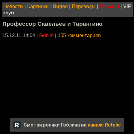
Новости
|
Картинки
|
Видео
|
Переводы
|
Магазин
|
VIP
клуб
Профессор Савельев и Тарантино
15.12.11 14:04
|
Goblin
|
155 комментариев
Смотри ролики Гоблина на
канале Rutube