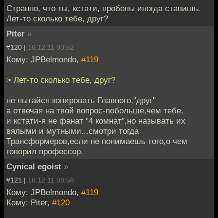
Странно, что ты, кстати, пробелы иногда ставишь.
Лет-то сколько тебе, друг?
Piter
»
#120 |
16.12.11 03:52
Кому: JPBelmondo,
#119
> Лет-то сколько тебе, друг?
не пытайся копировать Главного,"друг"
а отвечая на твой вопрос-побольше,чем тебе.
и кстати-я не фанат "4 комнат",но называть их
вялыми и мутными...смотри тогда
Трансформеров,если не понимаешь того,о чем
говорил профессор.
Cynical egoist
»
#121 |
16.12.11 08:56
Кому: JPBelmondo,
#119
Кому: Piter,
#120