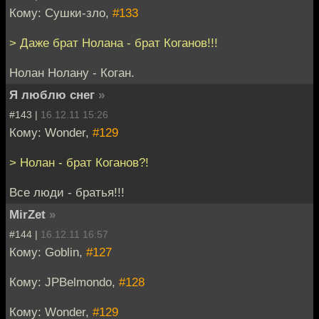
Кому: Сушки-зло,
#133
> Даже брат Нолана - брат Коганов!!!
Нолан Нолану - Коган.
Я люблю снег
»
#143 |
16.12.11 15:26
Кому: Wonder,
#129
> Нолан - брат Коганов?!
Все люди - братья!!!
MirZet
»
#144 |
16.12.11 16:57
Кому: Goblin,
#127
Кому: JPBelmondo,
#128
Кому: Wonder,
#129