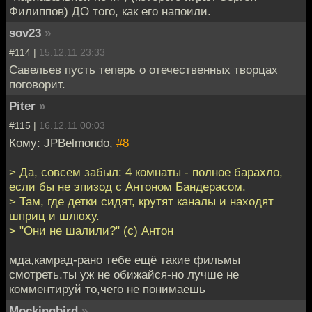
Филиппов) ДО того, как его напоили.
sov23
»
#114 |
15.12.11 23:33
Савельев пусть теперь о отечественных творцах
поговорит.
Piter
»
#115 |
16.12.11 00:03
Кому: JPBelmondo,
#8
> Да, совсем забыл: 4 комнаты - полное барахло,
если бы не эпизод с Антоном Бандерасом.
> Там, где детки сидят, крутят каналы и находят
шприц и шлюху.
> "Они не шалили?" (с) Антон
мда,камрад-рано тебе ещё такие фильмы
смотреть.ты уж не обижайся-но лучше не
комментируй то,чего не понимаешь
Mockingbird
»