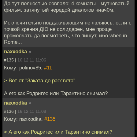
Да тут полностью совпало: 4 комнаты - мутноватый
фильм, затянутый чередой диалогов ниач0м.
Исключительно поддакивающим не являюсь: если с
точкой зрения ДЮ не солидарен, мне проще
промолчать да посмотреть, что пишут, ибо when in
Rome...
naxxodka
»
#135 |
16.12.11 11:06
Кому: polinov85,
#11
> Вот от "Заката до рассвета"
А его как Родригес или Тарантино снимал?
naxxodka
»
#136 |
16.12.11 11:08
Кому: naxxodka,
#135
> А его как Родригес или Тарантино снимал?