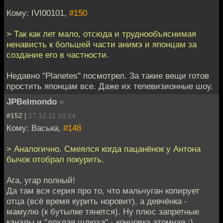
Кому: IVI00101,
#150
> Так как лет мало, отсюда и труднообъяснимая
ненависть к большей части анимэ и японцам за
создание его в частности.
Недавно "Planetes" посмотрел. За такие вещи готов
простить японцам все. Даже их телевизионные шоу.
JPBelmondo
»
#152 |
17.12.11 10:14
Кому: Васька,
#148
> Аналогично. Смеялся когда пацанёнок у Антона
бычок отобрал покурить.
Ага, угар полный!
Да там вся серия про то, что мальчуган копирует
отца (всё время курить норовит), а девчёнка -
мамулю (к бутылке тянется). Ну плюс запретные
каналы и "дохлая шлюха" - концовка атомная :)