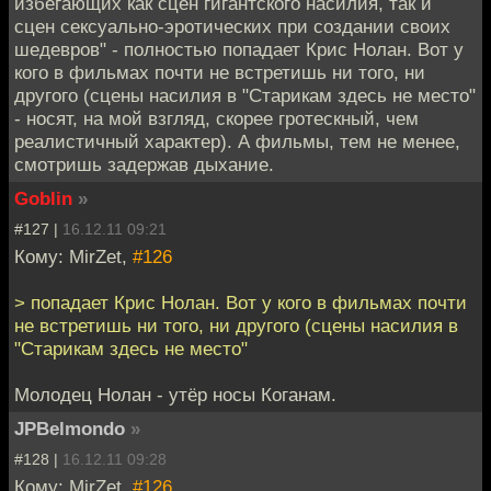
избегающих как сцен гигантского насилия, так и
сцен сексуально-эротических при создании своих
шедевров" - полностью попадает Крис Нолан. Вот у
кого в фильмах почти не встретишь ни того, ни
другого (сцены насилия в "Старикам здесь не место"
- носят, на мой взгляд, скорее гротескный, чем
реалистичный характер). А фильмы, тем не менее,
смотришь задержав дыхание.
Goblin
»
#127 |
16.12.11 09:21
Кому: MirZet,
#126
> попадает Крис Нолан. Вот у кого в фильмах почти
не встретишь ни того, ни другого (сцены насилия в
"Старикам здесь не место"
Молодец Нолан - утёр носы Коганам.
JPBelmondo
»
#128 |
16.12.11 09:28
Кому: MirZet,
#126