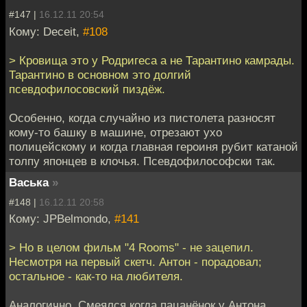
#147 |
16.12.11 20:54
Кому: Deceit,
#108
> Кровища это у Родригеса а не Тарантино камрады.
Тарантино в основном это долгий
псевдофилосовский пиздёж.
Особенно, когда случайно из пистолета разносят
кому-то башку в машине, отрезают ухо
полицейскому и когда главная героиня рубит катаной
толпу японцев в клочья. Псевдофилософски так.
Васька
»
#148 |
16.12.11 20:58
Кому: JPBelmondo,
#141
> Но в целом фильм "4 Rooms" - не зацепил.
Несмотря на первый скетч. Антон - порадовал;
остальное - как-то на любителя.
Аналогично. Смеялся когда пацанёнок у Антона