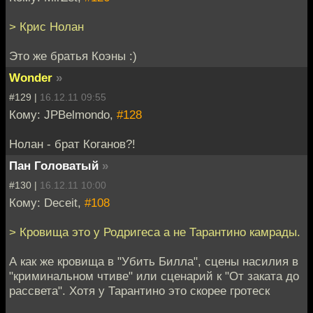
> Крис Нолан
Это же братья Коэны :)
Wonder
»
#129 |
16.12.11 09:55
Кому: JPBelmondo,
#128
Нолан - брат Коганов?!
Пан Головатый
»
#130 |
16.12.11 10:00
Кому: Deceit,
#108
> Кровища это у Родригеса а не Тарантино камрады.
А как же кровища в "Убить Билла", сцены насилия в
"криминальном чтиве" или сценарий к "От заката до
рассвета". Хотя у Тарантино это скорее гротеск