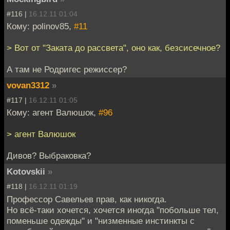
#116 |
16.12.11 01:04
Кому: polinov85,
#11
> Вот от "Заката до рассвета", оно как, безсисечное?
А там не Родригес режиссер?
vovan3312
»
#117 |
16.12.11 01:05
Кому: агент Валюшок,
#96
> агент Валюшок
Дивов? Выбраковка?
Kotovskii
»
#118 |
16.12.11 01:19
Профессор Савельев прав, как никогда.
Но всё-таки хочется, хочется иногда "побольше тел,
поменьше одежды" и "низменные инстинкты с