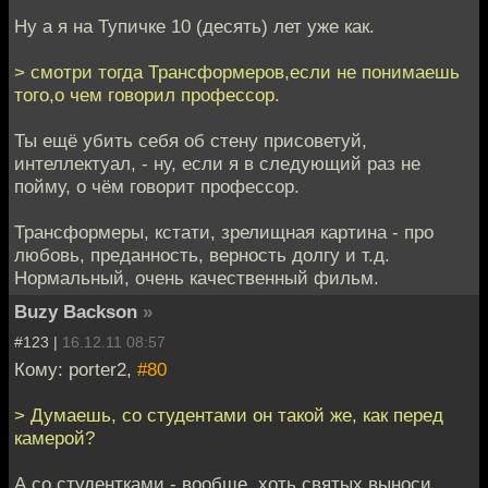
Ну а я на Тупичке 10 (десять) лет уже как.
> смотри тогда Трансформеров,если не понимаешь
того,о чем говорил профессор.
Ты ещё убить себя об стену присоветуй,
интеллектуал, - ну, если я в следующий раз не
пойму, о чём говорит профессор.
Трансформеры, кстати, зрелищная картина - про
любовь, преданность, верность долгу и т.д.
Нормальный, очень качественный фильм.
Buzy Backson
»
#123 |
16.12.11 08:57
Кому: porter2,
#80
> Думаешь, со студентами он такой же, как перед
камерой?
А со студентками - вообще, хоть святых выноси.