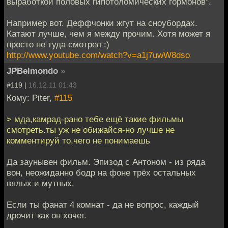
выработкой половых гипотоломических гормонов".
Например вот. Деффчонки жгут на сноубордах.
Катают лучше, чем я между прочим. Хотя может я
просто не туда смотрел :)
http://www.youtube.com/watch?v=a1j7uwW8dso
JPBelmondo
»
#119 |
16.12.11 01:43
Кому: Piter,
#115
> мда,камрад-рано тебе ещё такие фильмы
смотреть.ты уж не обижайся-но лучше не
комментируй то,чего не понимаешь
Да заунывен фильм. Эпизод с Антоном - из ряда
вон, неожиданно бодр на фоне трёх остальных
вялых и мутных.
Если ты фанат 4 комнат - да не вопрос, каждый
дрочит как он хочет.