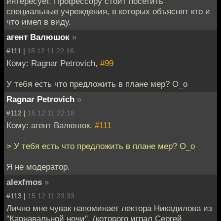
интересует. Профессору стоит посетить
специальные учреждения, в которых объяснят кто и
что имел в виду.
агент Валюшок
»
#111 |
15.12.11 22:16
Кому: Ragnar Petrovich,
#99
У тебя есть что предложить в плане мер? О_о
Ragnar Petrovich
»
#112 |
15.12.11 22:18
Кому: агент Валюшок,
#111
> У тебя есть что предложить в плане мер? О_о
Я не модератор.
alexfmos
»
#113 |
15.12.11 23:33
Лично мне чувак напоминает лектора Никадилова из
"Карнавальной ночи", (которого играл Сергей