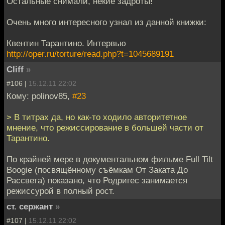
Остальные снимали, некие задроты!
Очень много интересного узнал из данной книжки:
Квентин Тарантино. Интервью
http://oper.ru/torture/read.php?t=1045689191
Cliff
»
#106 |
15.12.11 22:02
Кому: polinov85,
#23
> В титрах да, но как-то ходило авторитетное
мнение, что режиссирование в большей части от
Тарантино.
По крайней мере в документальном фильме Full Tilt
Boogie (посвящённому съёмкам От Заката До
Рассвета) показано, что Родригес занимается
режиссурой в полный рост.
ст. сержант
»
#107 |
15.12.11 22:02