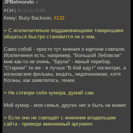
JPBelmondo
»
#134 |
16.12.11 10:55
Кому: Buzy Backson,
#132
> С исключительно поддакивающими товарищами
общаться быстро становится не о чем.
Само собой - просто тут мнения о картине совпали.
Исключения есть: например, "Большой Лебовски"
мне как-то не очень. "Бруно" - явный перебор.
"Старики" те же - я лучше "В бой идут" посмотрю, а
когановские фильмы, видать, недопонимаю, хотя
Коганы, как заявлялось, гении.
> Не сотвори себе кумира, думай сам.
Мой кумир - моя семья, других нет и быть не может.
> Если оно не совпадёт с мнением владельцем
сайта - приведи вменяемый аргумент.