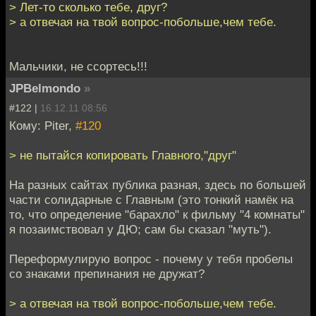
> Лет-то сколько тебе, друг?
> а отвечая на твой вопрос-побольше,чем тебе.
Мальчики, не ссортесь!!!
JPBelmondo
»
#122 |
16.12.11 08:56
Кому: Piter,
#120
> не пытайся копировать Главного,"друг"
На разных сайтах публика разная, здесь по большей
части солидарные с Главным (это тонкий намёк на
то, что определение "барахло" к фильму "4 комнаты"
я позаимствовал у ДЮ; сам бы сказал "муть").
Переформулирую вопрос - почему у тебя пробелы
со знаками препинания не дружат?
> а отвечая на твой вопрос-побольше,чем тебе.