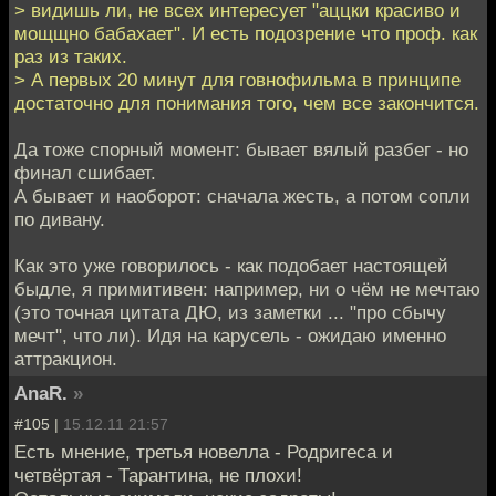
> видишь ли, не всех интересует "аццки красиво и
мощщно бабахает". И есть подозрение что проф. как
раз из таких.
> А первых 20 минут для говнофильма в принципе
достаточно для понимания того, чем все закончится.
Да тоже спорный момент: бывает вялый разбег - но
финал сшибает.
А бывает и наоборот: сначала жесть, а потом сопли
по дивану.
Как это уже говорилось - как подобает настоящей
быдле, я примитивен: например, ни о чём не мечтаю
(это точная цитата ДЮ, из заметки ... "про сбычу
мечт", что ли). Идя на карусель - ожидаю именно
аттракцион.
AnaR.
»
#105 |
15.12.11 21:57
Есть мнение, третья новелла - Родригеса и
четвёртая - Тарантина, не плохи!