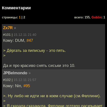
Комментарии
cтраницы:
1
| 2
всего: 155,
Goblin
: 1
Zx7R
»
#101 |
15.12.11 21:40
Кому: DUM,
#47
> Дёргать за пипиську - это пять.
>
Да и про красиво снять сиськи это 10.
JPBelmondo
»
#102 |
15.12.11 21:57
Кому: Nin,
#95
>. Ну либо не идти ни в коем случае (см.Феллини).
>
> Я сказала сказанула. Феллини оглтело раскрывает