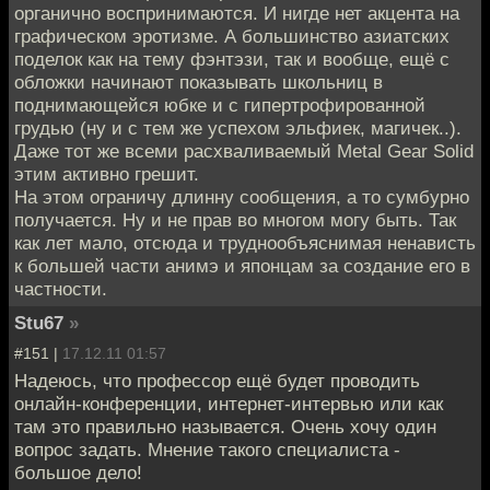
органично воспринимаются. И нигде нет акцента на
графическом эротизме. А большинство азиатских
поделок как на тему фэнтэзи, так и вообще, ещё с
обложки начинают показывать школьниц в
поднимающейся юбке и с гипертрофированной
грудью (ну и с тем же успехом эльфиек, магичек..).
Даже тот же всеми расхваливаемый Metal Gear Solid
этим активно грешит.
На этом ограничу длинну сообщения, а то сумбурно
получается. Ну и не прав во многом могу быть. Так
как лет мало, отсюда и труднообъяснимая ненависть
к большей части анимэ и японцам за создание его в
частности.
Stu67
»
#151 |
17.12.11 01:57
Надеюсь, что профессор ещё будет проводить
онлайн-конференции, интернет-интервью или как
там это правильно называется. Очень хочу один
вопрос задать. Мнение такого специалиста -
большое дело!