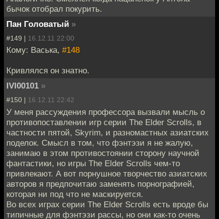
бычок отобрал покурить.
Пан Головатый
»
#149 |
16.12.11 22:00
Кому: Васька,
#148
Кривлялся он знатно.
IVI00101
»
#150 |
16.12.11 22:42
У меня рассуждения профессора вызвали мысль о
противопоставлении игр серии The Elder Scrolls, в
частности пятой, Skyrim, и разномастных азиатских
поделок. Смысл в том, что фэнтэзи я не жалую,
занимаю в этом противостоянии сторону научной
фантастики, но игры The Elder Scrolls чем-то
привлекают. А вот порнушное творчество азиатских
авторов я предпочитаю заменять порнографией,
которая ни под что не маскируется.
Во всех играх серии The Elder Scrolls есть вроде бы
типичные для фэнтэзи рассы, но они как-то очень