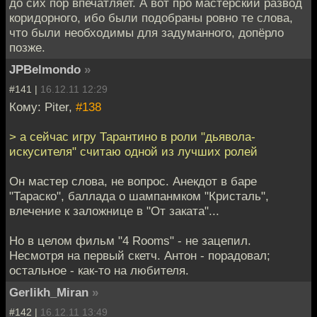
до сих пор впечатляет. А вот про мастерский развод
коридорного, ибо были подобраны ровно те слова,
что были необходимы для задуманного, допёрло
позже.
JPBelmondo
»
#141 |
16.12.11 12:29
Кому: Piter,
#138
> а сейчас игру Тарантино в роли "дьявола-
искусителя" считаю одной из лучших ролей
Он мастер слова, не вопрос. Анекдот в баре
"Тараско", баллада о шампанмком "Кристаль",
влечение к заложнице в "От заката"...
Но в целом фильм "4 Rooms" - не зацепил.
Несмотря на первый скетч. Антон - порадовал;
остальное - как-то на любителя.
Gerlikh_Miran
»
#142 |
16.12.11 13:49