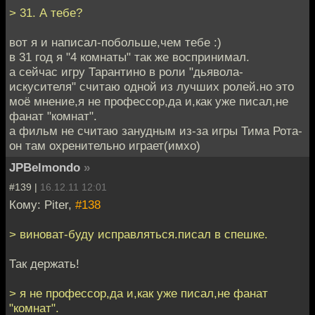
> 31. А тебе?
вот я и написал-побольше,чем тебе :)
в 31 год я "4 комнаты" так же воспринимал.
а сейчас игру Тарантино в роли "дьявола-
искусителя" считаю одной из лучших ролей.но это
моё мнение,я не профессор,да и,как уже писал,не
фанат "комнат".
а фильм не считаю занудным из-за игры Тима Рота-
он там охренительно играет(имхо)
JPBelmondo
»
#139 |
16.12.11 12:01
Кому: Piter,
#138
> виноват-буду исправляться.писал в спешке.
Так держать!
> я не профессор,да и,как уже писал,не фанат
"комнат".