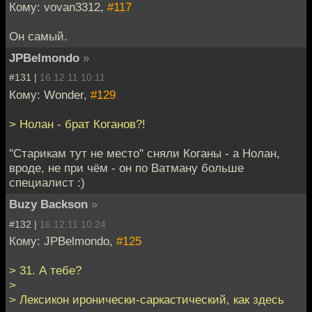
Кому: vovan3312,
#117
Он самый.
JPBelmondo
»
#131 |
16.12.11 10:11
Кому: Wonder,
#129
> Нолан - брат Коганов?!
"Старикам тут не место" сняли Коганы - а Нолан,
вроде, не при чём - он по Ватману больше
специалист :)
Buzy Backson
»
#132 |
16.12.11 10:24
Кому: JPBelmondo,
#125
> 31. А тебе?
>
> Лексикон иронически-саркастический, как здесь