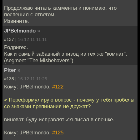
Продолжаю читать камменты и понимаю, что
поспешил с ответом.
Извините.
JPBelmondo
»
#137 |
16.12.11 11:11
Родригес.
Как и самый забавный эпизод из тех же "комнат".
(segment "The Misbehavers")
Piter
»
#138 |
16.12.11 11:25
Кому: JPBelmondo,
#122
> Переформулирую вопрос - почему у тебя пробелы
со знаками препинания не дружат?
виноват-буду исправляться.писал в спешке.
Кому: JPBelmondo,
#125