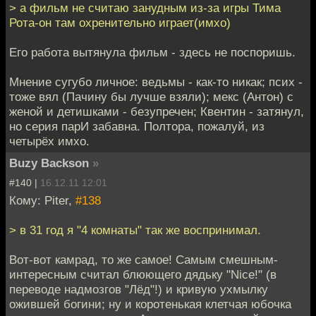
> а фильм не считаю занудным из-за игры Тима
Рота-он там охренительно играет(имхо)
Его работа вытянула фильм - здесь не поспоришь.
Мнение сугубо личное: ведьмы - как-то никак; псих -
тоже вял (Пачину бы лучше взяли); мекс (Антон) с
женой и детишками - безупречен; Квентин - затянул,
но серия парИ забавна. Полтора, пожалуй, из
четырёх имхо.
Buzy Backson
»
#140 |
16.12.11 12:01
Кому: Piter,
#138
> в 31 год я "4 комнаты" так же воспринимал.
Вот-вот камрад, то же самое! Самым смешным-
интересным считал блюющего дядьку "Nice!" (в
переводе надмозгов "Лёд"!) и кривую ухмылку
ожившей богини; ну и коротенькая клетчая юбочка