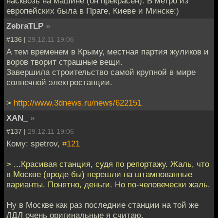
насквозь на машине (он прекрасен). В метро из
европейских была в Праге, Киеве и Минске:)
ZebraTLP
»
#136 |
29.12.11 19:06
А тем временем в Крыму, местная партия жуликов и
воров творит страшные вещи.
Завершила строительство самой крупной в мире
солнечной электростанции.
>
http://www.3dnews.ru/news/622151
XAN_
»
#137 |
29.12.11 19:06
Кому: spetrov,
#121
> ...Красивая станция, судя по репортажу. Жаль, что
в Москве (вроде бы) перешли на штампованные
варианты. Понятно, деньги. Но по-человечески жаль.
Ну в Москве как раз последние станции на той же
ЛДЛ очень оригинальные я считаю.