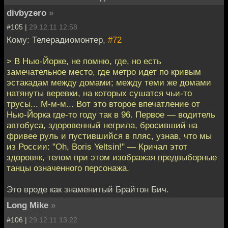
divbyzero
»
#105 |
29.12.11 12:58
Кому: Телерадиомонтер,
#72
> В Нью-Йорке, не помню, где, но есть
замечательное место, где метро идет по кривым
эстакадам между домами; между теми же домами
натянуты веревки, на которых сушатся чьи-то
трусы... М-м-м... Вот это второе впечатление от
Нью-Йорка где-то году так в 96. Первое — водитель
автобуса, здоровенный негрила, бросивший на
фривее руль и пустившийся в пляс, узнав, что мы
из России: "Oh, Boris Yeltsin!" — Кричал этот
здоровяк, телом при этом изображая предвыборные
танцы означенного персонажа.
Это вроде как знаменитый Брайтон Бич.
Long Mike
»
#106 |
29.12.11 13:22