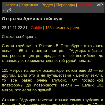
Новости
|
Картинки
|
Видео
|
Переводы
|
Магазин
|
VIP
клуб
Открыли Адмиралтейскую
28.12.11 22:31
|
Goblin
|
155 комментариев
С мест сообщают:
Самая глубокая в России! В Петербурге открылась
новая, 65-я станция метро. "Адмиралтейская"
построена в центре города, и от её вестибюля до
главных достопримечательностей рукой подать.
125 метров на одном эскалаторе, потом еще 30 — на
другом. Если это и не путешествие к центру земли,
то все равно очень глубоко. От посадочной
платформы до поверхности земли — целых 102
метра, это если по прямой.
Станция "Адмиралтейская" отныне самая глубокая в
России. Это звание перешло к ней от станции "Парк