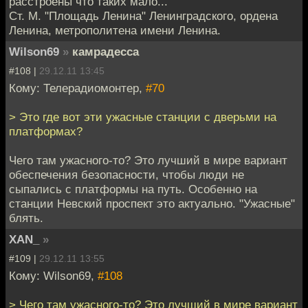
расстроены что таких мало...
Ст. М. "Площадь Ленина" Ленинградского, ордена
Ленина, метрополитена имени Ленина.
Wilson69
»
камрадесса
#108 |
29.12.11 13:45
Кому: Телерадиомонтер,
#70
> Это где вот эти ужасные станции с дверьми на
платформах?
Чего там ужасного-то? Это лучший в мире вариант
обеспечения безопасности, чтобы люди не
сыпались с платформы на путь. Особенно на
станции Невский проспект это актуально. "Ужасные"
блять.
XAN_
»
#109 |
29.12.11 13:55
Кому: Wilson69,
#108
> Чего там ужасного-то? Это лучший в мире вариант