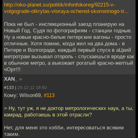
http://oko-planet.su/politik/infonfokoreg/92215-v-
volgograde-otkrylas-vtoraya-ochered-skorostnogo-tr...
Пока не был - инспекционный заезд планирую на
Новый Год. Судя по фотографиям - станции годные.
Ну а новые красно-белые питерские вагоны - просто
отличные. Хотя помню, когда жил на два дома - в
Питере и Волгограде, каждый первый спуск в аЦкий
метротрам вызывал оторопь - спускаешься вроде как
в обычное метро, а выезжает рогатый красно-желтый
чОрт!!!
XAN_
»
#133 |
29.12.11 18:50
Кому: Wilson69,
#113
> Ну, тут уж, я не доктор метрологических наук, а ты,
камрад, работаешь в этой отрасли?
Нет, для меня это хобби, интересоваться всяким
таким.