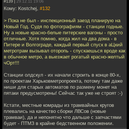
#139 |
29.12.11 19:06
Кому: Kostchej,
#132
> Пока не был - инспекционный заезд планирую на
Новый Год. Судя по фотографиям - станции годные.
Ну а новые красно-белые питерские вагоны - просто
отличные. Хотя помню, когда жил на два дома - в
Питере и Волгограде, каждый первый спуск в аЦкий
метротрам вызывал оторопь - спускаешься вроде как
в обычное метро, а выезжает рогатый красно-желтый
чОрт!!!
Станции олдскул - их начали строить в конце 80-х,
по проектам Харьковметропроекта, потому там даже
ниши для старых автоматов по размену монет на
пятаки предусмотрены! Сейчас так уже не строят :-)
Кстати, местные комрады из трамвайных кругов
плевались на качество сборки ЛВСов (новые
трамваи), да и непонятно что дальше с запчастями
будет - ПТМЗ в крайне бедственном положении.