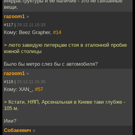
инфраструктуры и её наличие - это не связанные
вещи.
razoom1
»
#117 |
29.12.11 15:33
Кому: Beez Grapher,
#14
> люто завидую питерцам стоя в эталонной пробке
южной столицы
Было бы метро слез бы с автомобиля?
razoom1
»
#118 |
29.12.11 15:35
Кому: XAN_,
#57
> Кстати, НЯП, Арсенальная в Киеве таки глубже -
105 м.
Иии?
Собакевич
»