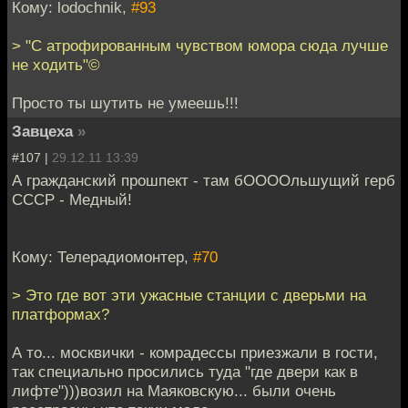
Кому: lodochnik,
#93
> "С атрофированным чувством юмора сюда лучше
не ходить"©
Просто ты шутить не умеешь!!!
Завцеха
»
#107 |
29.12.11 13:39
А гражданский прошпект - там бООООльшущий герб
СССР - Медный!
Кому: Телерадиомонтер,
#70
> Это где вот эти ужасные станции с дверьми на
платформах?
А то... москвички - комрадессы приезжали в гости,
так специально просились туда "где двери как в
лифте")))возил на Маяковскую... были очень