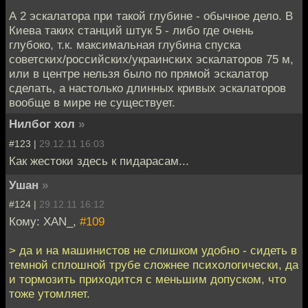
А 2 эскалатора при такой глубине - обычное дело. В
Киева таких станций штук 5 - либо где очень
глубоко, т.к. максимальная глубина спуска
советских/российских/украинских эскалаторов 75 м,
или в центре нельзя было по прямой эскалатор
сделать, а настолько длинных кривых эскалаторов
вообще в мире не существует.
Нилбог хол
»
#123 |
29.12.11 16:03
Как жестоки здесь к пидарасам...
Ушан
»
#124 |
29.12.11 16:12
Кому: XAN_,
#109
> да и на машинистов не слишком удобно - сидеть в
темной сплошной трубе сложнее психологически, да
и тормозить приходится с меньшим допуском, что
тоже утомляет.