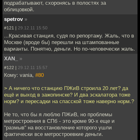
подрабатывают, схоронясь в полостях за
облицовкой.
spetrov
»
#121 |
29.12.11 15:50
...Красивая станция, судя по репортажу. Жаль, что в
Москве (вроде бы) перешли на штампованные
варианты. Понятно, деньги. Но по-человечески жаль.
XAN_
»
#122 |
29.12.11 15:57
Кому: vania,
#80
> А ничего что станцию ПЖиВ строила 20 лет? да
ещё и выход в зажопинске? И два эскалатора тоже
норм? и пересадки на спасской тоже наверно норм.?
Не то, что бы я люблю ПЖиВ, но проблемы
метростроения в СПб - это кроме 90-х еще и
"размыв" на восстановление которого ушли
фактически все метростроевкие деньги.