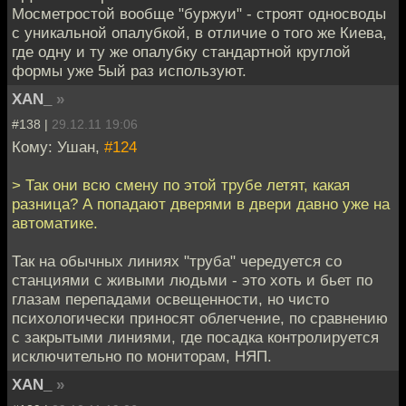
Мосметростой вообще "буржуи" - строят односводы
с уникальной опалубкой, в отличие о того же Киева,
где одну и ту же опалубку стандартной круглой
формы уже 5ый раз используют.
XAN_
»
#138 |
29.12.11 19:06
Кому: Ушан,
#124
> Так они всю смену по этой трубе летят, какая
разница? А попадают дверями в двери давно уже на
автоматике.
Так на обычных линиях "труба" чередуется со
станциями с живыми людьми - это хоть и бьет по
глазам перепадами освещенности, но чисто
психологически приносят облегчение, по сравнению
с закрытыми линиями, где посадка контролируется
исключительно по мониторам, НЯП.
XAN_
»