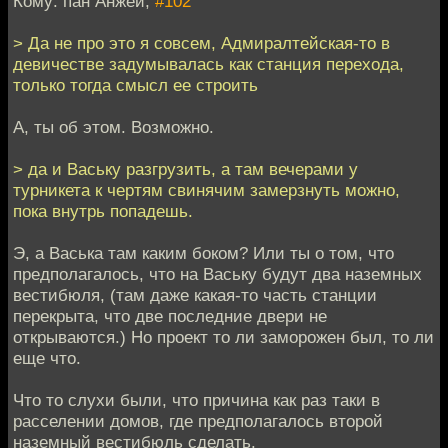
Кому: пан Анжей,
#102
> Да не про это я совсем, Адмиралтейская-то в
девичестве задумывалась как станция перехода,
только тогда смысл ее строить
А, ты об этом. Возможно.
> да и Ваську разгрузить, а там вечерами у
турникета к чертям свинячим замерзнуть можно,
пока внутрь попадешь.
Э, а Васька там каким боком? Или ты о том, что
предполагалось, что на Ваську будут два наземных
вестибюля, (там даже какая-то часть станции
перекрыта, что две последние двери не
открываются.) Но проект то ли заморожен был, то ли
еще что.
Что то слухи были, что причина как раз таки в
расселении домов, где предполагалось второй
наземный вестибюль сделать.