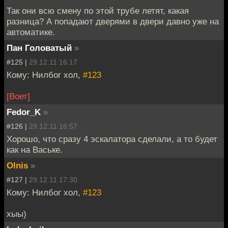
Так они всю смену по этой трубе летят, какая
разница? А попадают дверями в двери давно уже на
автоматике.
Пан Головатый
»
#125 |
29.12.11 16:17
Кому: Нилбог хол,
#123
[Воет]
Fedor_K
»
#126 |
29.12.11 16:57
Хорошо, что сразу 4 эскалатора сделали, а то будет
как на Ваське.
Olnis
»
#127 |
29.12.11 17:30
Кому: Нилбог хол,
#123
хыы)