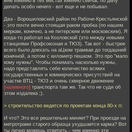
мне именно в тех местах именно сейчас по делу
делать особо нечего - вот еще и не побывал.
Два - Ворошиловский район по Рабоче-Крестьянской
- это почти вечно стоящая раком пробка (по нашим
меркам, конечно, а не питерским или московским). Я
когда-то работал на Козловской (это между новыми
станциями Профсоюзная и ТЮЗ). Так вот - быстрее
всего было доехать на аЦком трамвае до тогдашней
конечной, а потом с километр пешком. Это про "мало
кому нужны". Чтобы понимать насколько нужны,
надо представлять себе количество всяких
государственных и коммерческих присутствий на
участке ВТЦ - ТЮЗ и очень скверное движение
[наземного]
транспорта там же. Так что не суди об
этом издалека ;).
> строительство ведется по проектам конца 80-х гг.
И что? Это все решительно меняет? При проезде на
метротраме старого образца ухудшается карма? Вот
ты лично можешь ответить - чем именно эти