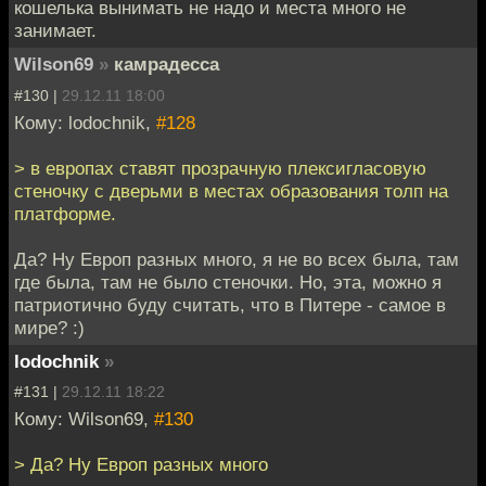
кошелька вынимать не надо и места много не
занимает.
Wilson69
»
камрадесса
#130 |
29.12.11 18:00
Кому: lodochnik,
#128
> в европах ставят прозрачную плексигласовую
стеночку с дверьми в местах образования толп на
платформе.
Да? Ну Европ разных много, я не во всех была, там
где была, там не было стеночки. Но, эта, можно я
патриотично буду считать, что в Питере - самое в
мире? :)
lodochnik
»
#131 |
29.12.11 18:22
Кому: Wilson69,
#130
> Да? Ну Европ разных много