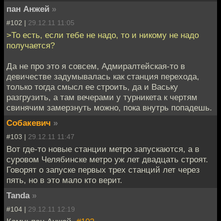
пан Анжей
»
#102 |
29.12.11 11:05
>То есть, если тебе не надо, то и никому не надо
получается?
Да не про это я совсем, Адмиралтейская-то в
девичестве задумывалась как станция перехода,
только тогда смысл ее строить, да и Ваську
разгрузить, а там вечерами у турникета к чертям
свинячим замерзнуть можно, пока внутрь попадешь.
Собакевич
»
#103 |
29.12.11 11:47
Вот где-то новые станции метро запускаются, а в
суровом Челябинске метро уж лет двадцать строят.
Говорят о запуске первых трех станций лет через
пять, но в это мало кто верит.
Tanda
»
#104 |
29.12.11 12:19