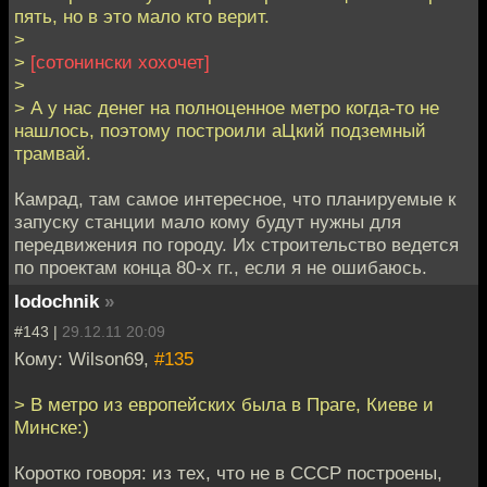
пять, но в это мало кто верит.
>
>
[сотонински хохочет]
>
> А у нас денег на полноценное метро когда-то не
нашлось, поэтому построили аЦкий подземный
трамвай.
Камрад, там самое интересное, что планируемые к
запуску станции мало кому будут нужны для
передвижения по городу. Их строительство ведется
по проектам конца 80-х гг., если я не ошибаюсь.
lodochnik
»
#143 |
29.12.11 20:09
Кому: Wilson69,
#135
> В метро из европейских была в Праге, Киеве и
Минске:)
Коротко говоря: из тех, что не в СССР построены,