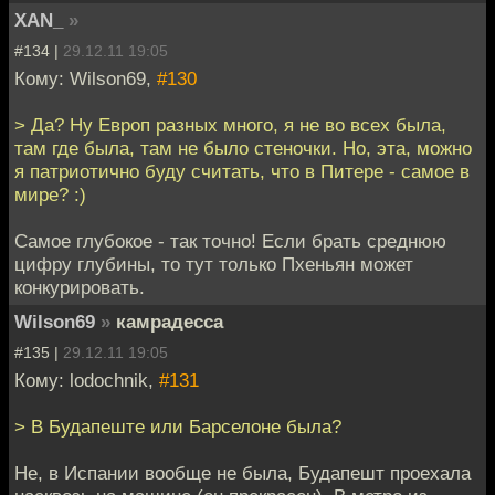
XAN_
»
#134 |
29.12.11 19:05
Кому: Wilson69,
#130
> Да? Ну Европ разных много, я не во всех была,
там где была, там не было стеночки. Но, эта, можно
я патриотично буду считать, что в Питере - самое в
мире? :)
Самое глубокое - так точно! Если брать среднюю
цифру глубины, то тут только Пхеньян может
конкурировать.
Wilson69
»
камрадесса
#135 |
29.12.11 19:05
Кому: lodochnik,
#131
> В Будапеште или Барселоне была?
Не, в Испании вообще не была, Будапешт проехала