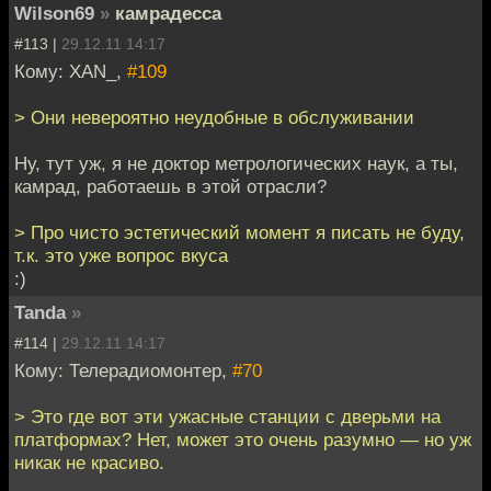
Wilson69
»
камрадесса
#113 |
29.12.11 14:17
Кому: XAN_,
#109
> Они невероятно неудобные в обслуживании
Ну, тут уж, я не доктор метрологических наук, а ты,
камрад, работаешь в этой отрасли?
> Про чисто эстетический момент я писать не буду,
т.к. это уже вопрос вкуса
:)
Tanda
»
#114 |
29.12.11 14:17
Кому: Телерадиомонтер,
#70
> Это где вот эти ужасные станции с дверьми на
платформах? Нет, может это очень разумно — но уж
никак не красиво.