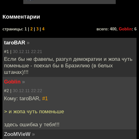
Комментарии
cтраницы: 1 |
2
|
3
|
4
всего: 400,
Goblin
: 6
taroBAR
»
#1 |
30.12.11 22:21
Если бы не фавелы, разгул демократии и жопа чуть
поменьше - поехал бы в Бразилию (в белых
штанах)!!!
Goblin
»
#2 |
30.12.11 22:22
Кому: taroBAR,
#1
> и жопа чуть поменьше
здесь ошибка у тебя!!!
ZooMVieW
»