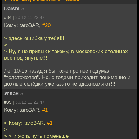
Daishi
»
#34 |
30.12.11 22:47
Кому: taroBAR,
#20
> здесь ошибка у тебя!!!
>
> Ну, я не привык к такому, в московских столицах
все подтянутые!!!
Лет 10-15 назад я бы тоже про неё подумал
"толстожопая". Но, с годами приходит понимание и
дохлые селёдки уже как-то не вдохновляют!!!
Углан
»
#35 |
30.12.11 22:47
Кому: taroBAR,
#1
> Кому: taroBAR,
#1
>
> > и жопа чуть поменьше