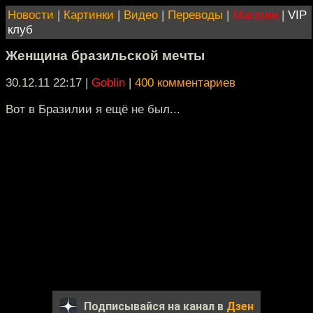
Новости
|
Картинки
|
Видео
|
Переводы
|
Магазин
|
VIP
клуб
Женщина бразильской мечты
30.12.11 22:17
|
Goblin
|
400 комментариев
Вот в Бразилии я ещё не был...
Подписывайся на канал в
Дзен