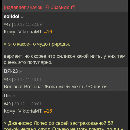
[надевает значок "Я-бразилец"]
solidol
»
#47 |
30.12.11 22:59
Кому: ViktoriaMT,
#16
> это какое-то чудо природы.
вариант. но скорее что силикон какой нить. у них там
очень это популярно.
ВЯ-23
»
#48 |
30.12.11 23:01
Вот она! Вот она! Жопа моей мечты! © почти.
Uri
»
#49 |
30.12.11 23:01
Кому: ViktoriaMT,
#16
> Дженифер Лопес со своей застрахованной 5й
точкой нервно курит. Однако не могу понять, то ли у