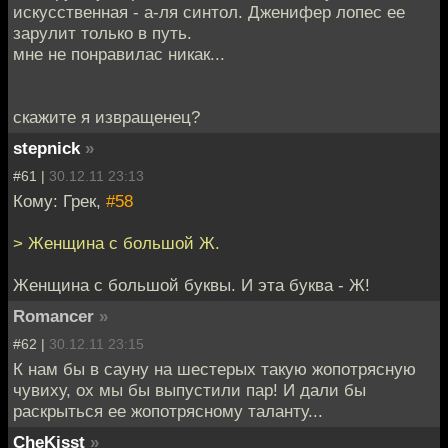
искусственная - а-ля синтол. Дженифер лопес ее
зарулит только в путь.
мне не понравилас никак...
скажите я извращенец?
stepnick
»
#61 |
30.12.11 23:13
Кому: Грек,
#58
> Женщина с большой Ж.
Женщина с большой буквы. И эта буква - Ж!
Romancer
»
#62 |
30.12.11 23:15
К нам бы в сауну на шестерых такую жопотрясную
чувиху, ох мы бы выпустили пар! И дали бы
раскрыться ее жопотрясному таланту...
CheKisst
»