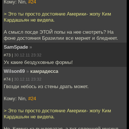
Кому: Nin,
#24
> Это ты просто достояние Америки- жопу Ким
Кардашьян не видела.
А смысл посде ЭТОЙ попы на нее смотреть? На
фоне достояния Бразилии все мернет и бледнеет.
SamSpade
»
#73 |
30.12.11 23:32
Ух какие бездуховные формы!
Wilson69
»
камрадесса
#74 |
30.12.11 23:32
Гвозди небось из стены драть может.
Кому: Nin,
#24
> Это ты просто достояние Америки- жопу Ким
Кардашьян не видела.
Не, Кимуська рыхловатая, а тут сплошной мускул.