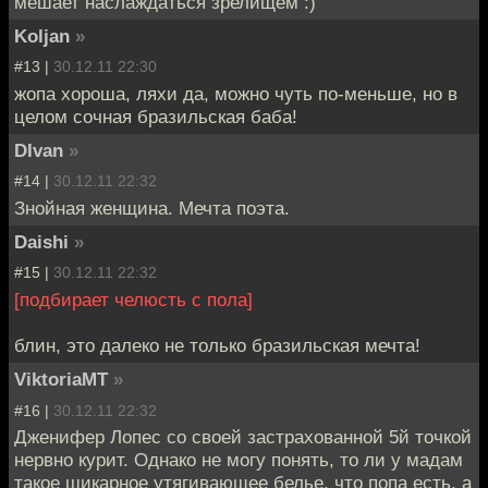
мешает наслаждаться зрелищем :)
Koljan
»
#13 |
30.12.11 22:30
жопа хороша, ляхи да, можно чуть по-меньше, но в
целом сочная бразильская баба!
DIvan
»
#14 |
30.12.11 22:32
Знойная женщина. Мечта поэта.
Daishi
»
#15 |
30.12.11 22:32
[подбирает челюсть с пола]
блин, это далеко не только бразильская мечта!
ViktoriaMT
»
#16 |
30.12.11 22:32
Дженифер Лопес со своей застрахованной 5й точкой
нервно курит. Однако не могу понять, то ли у мадам
такое шикарное утягивающее белье, что попа есть, а