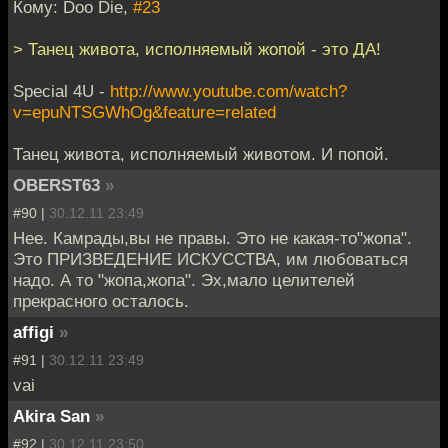
Кому: Doo Die,
#23
> Танец живота, исполняемый жопой - это ДА!
Special 4U -
http://www.youtube.com/watch?
v=epuNTSGWhOg&feature=related
Танец живота, исполняемый животом. И попой.
OBERST63
»
#90 |
30.12.11 23:49
Нее. Камрады,вы не правы. Это не какая-то"жопа".
Это ПРИЗВЕДЕНИЕ ИСКУССТВА, им любоваться
надо. А то "жопа,жопа". Эх,мало целителей
прекрасного осталось.
affigi
»
#91 |
30.12.11 23:49
vai
Akira San
»
#92 |
30.12.11 23:50