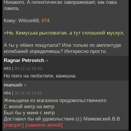
Никакого. А гипнотически завораживает, как лава
лампа.
Кому: Wilson69,
#74
>Не, Кимуська рыхловатая, а тут сплошной мускул.
А ты у обеих пощупала? Или только по амплитуде
колебаний определяешь? Интересно просто.
Ragnar Petrovich
»
#83 |
30.12.11 23:43
Но попэ на любителя, канешна.
manush
»
#84 |
30.12.11 23:45
Женьщина из магазина продовольственного
С жопой метр на метр
Был бы у меня с метр
Доставил бы ей удовольствие (с) Маяковский.В.В
[говорят]
[навеяло жопой]