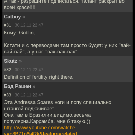
А так - разрешите подписаться, талант раскрыт во
всей красе!!!!
Catboy
»
#31 |
30.12.11 22:47
Кому: Goblin,
Кстати и с переводами там просто будет: у них "вай-
вай-вай", а у нас "вах-вах-вах"
Skutz
»
#32 |
30.12.11 22:47
Definition of fertility right there.
Бэд Рашен
»
#33 |
30.12.11 22:47
Эта Andressa Soares ноги и попу специально
штангой подкачивает.
Она там в Бразилии,видимо,весьма
популярна.Каррамба, мне б такую.))
http://www.youtube.com/watch?
v=c8B71p6j4Rk&feature=related