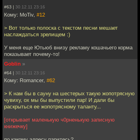
#63 |
30.12.11 23:16
Кому: MoTiv,
#12
> Вот только полоска с текстом песни мешает
наслаждаться зрелищем :)
У меня еще Ютьюб внизу рекламу кошачьего корма
показывает почему-то!
Goblin
»
#64 |
30.12.11 23:16
Кому: Romancer,
#62
> К нам бы в сауну на шестерых такую жопотрясную
чувиху, ох мы бы выпустили пар! И дали бы
раскрыться ее жопотрясному таланту...
[открывает маленькую ч0рненькую записную
книжечку]
по какому адресу паритесь?