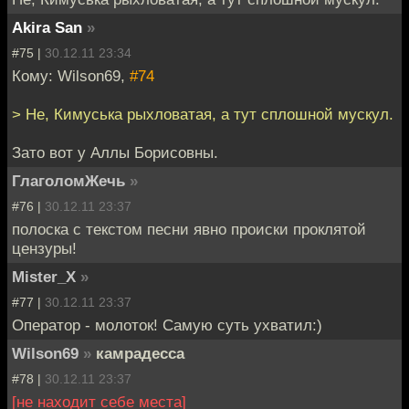
Akira San
»
#75 |
30.12.11 23:34
Кому: Wilson69,
#74
> Не, Кимуська рыхловатая, а тут сплошной мускул.
Зато вот у Аллы Борисовны.
ГлаголомЖечь
»
#76 |
30.12.11 23:37
полоска с текстом песни явно происки проклятой
цензуры!
Mister_X
»
#77 |
30.12.11 23:37
Оператор - молоток! Самую суть ухватил:)
Wilson69
»
камрадесса
#78 |
30.12.11 23:37
[не находит себе места]