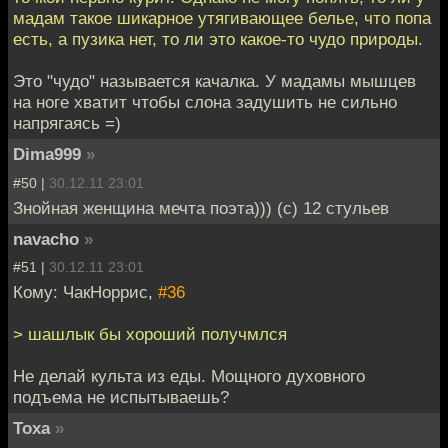
мадам такое шикарное утягивающее белье, что попа
есть, а пузика нет, то ли это какое-то чудо природы.
Это "чудо" называется качалка. У мадамы мышцев
на ноге хватит чтобы слона задушить не сильно
напрягаясь =)
Dima999
»
#50 |
30.12.11 23:01
Знойная женщина мечта поэта))) (c) 12 стульев
navacho
»
#51 |
30.12.11 23:01
Кому: ЧакНоррис,
#36
> шашлык бы хороший получмлся
Не делай культа из еды. Мощного духовного
подъема не испытываешь?
Toxa
»