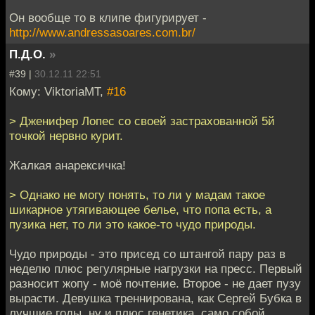
Он вообще то в клипе фигурирует -
http://www.andressasoares.com.br/
П.Д.О.
»
#39 |
30.12.11 22:51
Кому: ViktoriaMT,
#16
> Дженифер Лопес со своей застрахованной 5й
точкой нервно курит.
Жалкая анарексичка!
> Однако не могу понять, то ли у мадам такое
шикарное утягивающее белье, что попа есть, а
пузика нет, то ли это какое-то чудо природы.
Чудо природы - это присед со штангой пару раз в
неделю плюс регулярные нагрузки на пресс. Первый
разносит жопу - моё почтение. Второе - не дает пузу
вырасти. Девушка треннирована, как Сергей Бубка в
лучшие годы, ну и плюс генетика, само собой.