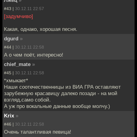
Лжец
»
#43 |
30.12.11 22:57
[задумчиво]
Какая, однако, хорошая песня.
dgurd
»
#44 |
30.12.11 22:58
А о чем поёт, интересно!
chief_mate
»
#45 |
30.12.11 22:58
*хмыкает*
Наши соотечественницы из ВИА ГРА оставляют
зарубежную красавицу далеко позади - на мой
взгляд,само собой.
А уж про вокальные данные вообще молчу.)
Krix
»
#46 |
30.12.11 22:58
Очень талантливая певица!