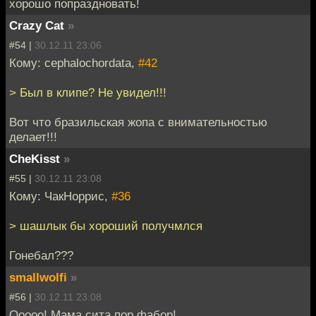
хорошо попраздновать!
Crazy Cat
»
#54 |
30.12.11 23:06
Кому: cephalochordata,
#42
> Был в клипе? Не увидел!!!
Вот что бразильская жопа с внимательностью
делает!!!
CheKisst
»
#55 |
30.12.11 23:08
Кому: ЧакНоррис,
#36
> шашлык бы хороший получмлся
Гонебал???
smallwolfi
»
#56 |
30.12.11 23:08
Ооооо! Мама сита пор фабор!