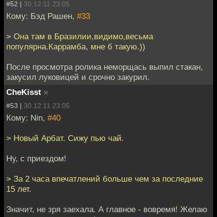
#52 |
30.12.11 23:05
Кому: Бэд Рашен,
#33
> Она там в Бразилии,видимо,весьма
популярна.Каррамба, мне б такую.))
После просмотра ролика неморщась выпил стакан,
закусил луковицей и срочно закурил.
CheKisst
»
#53 |
30.12.11 23:05
Кому: Nin,
#40
> Новый Арбат. Сижу пью чай.
Ну, с приездом!
> За 2 часа впечатлений больше чем за последние
15 лет.
Значит, не зря заехала. А главное - вовремя! Желаю