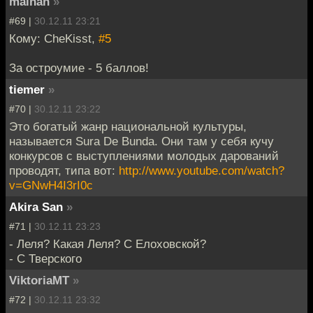
malhan
»
#69 |
30.12.11 23:21
Кому: CheKisst,
#5
За остроумие - 5 баллов!
tiemer
»
#70 |
30.12.11 23:22
Это богатый жанр национальной культуры,
называется Sura De Bunda. Они там у себя кучу
конкурсов с выступлениями молодых дарований
проводят, типа вот:
http://www.youtube.com/watch?
v=GNwH4I3rI0c
Akira San
»
#71 |
30.12.11 23:23
- Леля? Какая Леля? С Елоховской?
- С Тверского
ViktoriaMT
»
#72 |
30.12.11 23:32