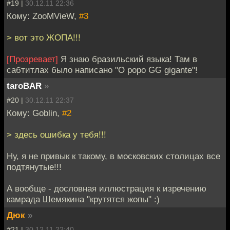
#19 |
30.12.11 22:36
Кому: ZooMVieW,
#3
> вот это ЖОПА!!!
[Прозревает]
Я знаю бразильский языка! Там в
сабтитлах было написано "O popo GG gigante"!
taroBAR
»
#20 |
30.12.11 22:37
Кому: Goblin,
#2
> здесь ошибка у тебя!!!
Ну, я не привык к такому, в московских столицах все
подтянутые!!!
А вообще - дословная иллюстрация к изречению
камрада Шемякина "крутятся жопы" :)
Дюк
»
#21 |
30.12.11 22:40