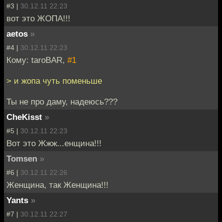
#3 |
30.12.11 22:23
вот это ЖОПА!!!
aetos
»
#4 |
30.12.11 22:23
Кому: taroBAR,
#1
> и жопа чуть поменьше
Ты не про даму, надеюсь???
CheKisst
»
#5 |
30.12.11 22:23
Вот это Жжж...енщина!!!
Tomsen
»
#6 |
30.12.11 22:26
Женщина, так Женщина!!!
Yants
»
#7 |
30.12.11 22:27