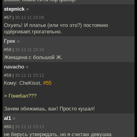
stepnick
»
#57 |
30.12.11 23:09
Охуеть! И платье (или что это?) постоянно
одёргивает,трогательно.
Грек
»
#58 |
30.12.11 23:10
Женщина с большой Ж.
navacho
»
#59 |
30.12.11 23:12
Кому: CheKisst,
#55
> Гонебал???
Зачем обижаешь, вах! Просто кушал!
al1
»
#60 |
30.12.11 23:13
не берусь утверждать, но я считаю девушка