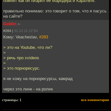
помнят как он пиарил её Мародёра и Карателя.
правильно понимаю: это говорит о том, что я пасусь
на сайте?
Goblin
»
#284 |
31.12.11 12:54
Кому: Veacheslav,
#283
> это на Youtube, что ли?
>
> речь про xvideos
>
> это порноресурс.
я не хожу на порноресурсы, камрад
через это линк - на ролик
cтраницы: 1
все комментарии