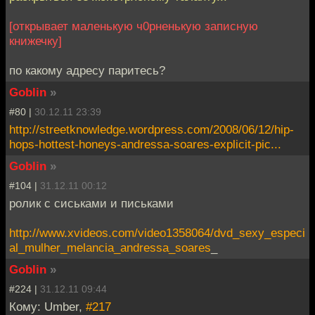
[открывает маленькую ч0рненькую записную
книжечку]
по какому адресу паритесь?
Goblin
»
#80 |
30.12.11 23:39
http://streetknowledge.wordpress.com/2008/06/12/hip-
hops-hottest-honeys-andressa-soares-explicit-pic...
Goblin
»
#104 |
31.12.11 00:12
ролик с сиськами и письками
http://www.xvideos.com/video1358064/dvd_sexy_especi
al_mulher_melancia_andressa_soares
_
Goblin
»
#224 |
31.12.11 09:44
Кому: Umber,
#217