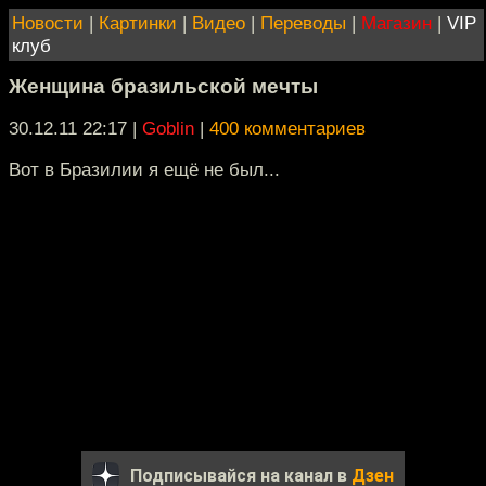
Новости
|
Картинки
|
Видео
|
Переводы
|
Магазин
|
VIP
клуб
Женщина бразильской мечты
30.12.11 22:17
|
Goblin
|
400 комментариев
Вот в Бразилии я ещё не был...
Подписывайся на канал в
Дзен