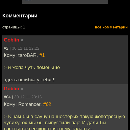
Комментарии
cтраницы: 1
все комментарии
Goblin
»
#2 |
30.12.11 22:22
Кому: taroBAR,
#1
> и жопа чуть поменьше
здесь ошибка у тебя!!!
Goblin
»
#64 |
30.12.11 23:16
Кому: Romancer,
#62
> К нам бы в сауну на шестерых такую жопотрясную
чувиху, ох мы бы выпустили пар! И дали бы
раскрыться ее жопотрясному таланту...