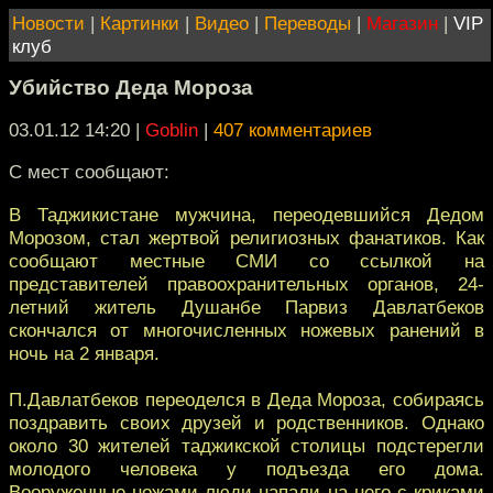
Новости
|
Картинки
|
Видео
|
Переводы
|
Магазин
|
VIP
клуб
Убийство Деда Мороза
03.01.12 14:20
|
Goblin
|
407 комментариев
С мест сообщают:
В Таджикистане мужчина, переодевшийся Дедом
Морозом, стал жертвой религиозных фанатиков. Как
сообщают местные СМИ со ссылкой на
представителей правоохранительных органов, 24-
летний житель Душанбе Парвиз Давлатбеков
скончался от многочисленных ножевых ранений в
ночь на 2 января.
П.Давлатбеков переоделся в Деда Мороза, собираясь
поздравить своих друзей и родственников. Однако
около 30 жителей таджикской столицы подстерегли
молодого человека у подъезда его дома.
Вооруженные ножами люди напали на него с криками