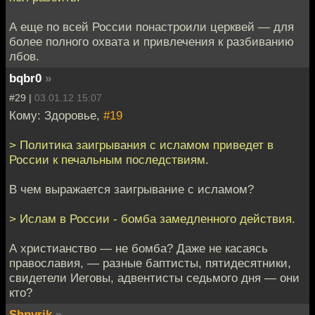
А еще по всей России понастроили церквей — для
более полного охвата и привлечения к разбиванию
лбов.
bqbr0
»
#29 |
03.01.12 15:07
Кому: Здоровье,
#19
> Политика заигрывания с исламом приведет в
России к печальным последствиям.
В чем выражается заигрывание с исламом?
> Ислам в России - бомба замедленного действия.
А христианство — не бомба? Даже не касаясь
православия, — разные баптисты, пятидесятники,
свидетели Иеговы, адвентисты седьмого дня — они
кто?
Shnyrik
»