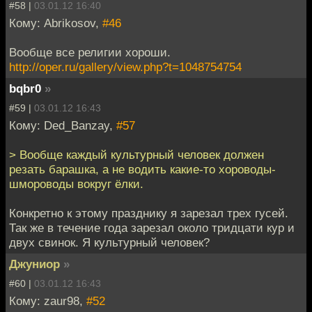
#58 |
03.01.12 16:40
Кому: Abrikosov,
#46
Вообще все религии хороши.
http://oper.ru/gallery/view.php?t=1048754754
bqbr0
»
#59 |
03.01.12 16:43
Кому: Ded_Banzay,
#57
> Вообще каждый культурный человек должен
резать барашка, а не водить какие-то хороводы-
шмороводы вокруг ёлки.
Конкретно к этому празднику я зарезал трех гусей.
Так же в течение года зарезал около тридцати кур и
двух свинок. Я культурный человек?
Джуниор
»
#60 |
03.01.12 16:43
Кому: zaur98,
#52