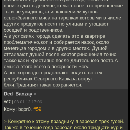
происходит в деревне,то массовое это приношение
ты и не увидишь,за исключением кусков
освежёванного мяса на тарелках,которыми в числе
других продуктов носят по улицам и угощают
соседей и родственников.
А в условиях города сделать это в квартире
проблематично,вот и собирается народ около
мечети,за городом и в других местах. Душой
оттаивают душой после жертоприношения точно
также как и християне после длительного поста.А
смысл этого всего в покорности Богу.
А вот хороводы продолжают водить во сех
республиках Северного Кавказа вокруг
ёлки.Традиция такая сохраняется.
Ded_Banzay
»
#67 |
03.01.12 17:06
Кому: bqbr0,
#59
> Конкретно к этому празднику я зарезал трех гусей.
Так же в течение года зарезал около тридцати кур и