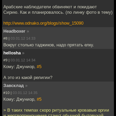
Арабские наблюдатели обвиняют и покидают
Сирию. Как и планировалось. (по линку фото в тему)
http://www.odnako.org/blogs/show_15090
Headboxer
»
#8 |
03.01.12 14:33
Вокруг столько таджиков, надо прятать елку.
hellosha
»
#9 |
03.01.12 14:34
Кому: Джуниор,
#5
А это из какой религии?
Завсклад
»
#10 |
03.01.12 14:35
Кому: Джуниор,
#5
> В таких темпах скоро ритуальные кровавые оргии
и жертвоприношения станут обычной бытовухой.