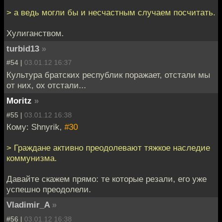
> а ведь могли бы и несчастным случаем посчитать.
Хулиганством.
turbid13
»
#54 |
03.01.12 16:37
Культура братских республик поражает, отстали мы
от них, ох отстали...
Moritz
»
#55 |
03.01.12 16:38
Кому: Shnyrik,
#30
> Граждане активно преодолевают тяжкое наследие
коммунизма.
Давайте скажем прямо: те которые резали, его уже
успешно преодолели.
Vladimir_A
»
#56 |
03.01.12 16:38