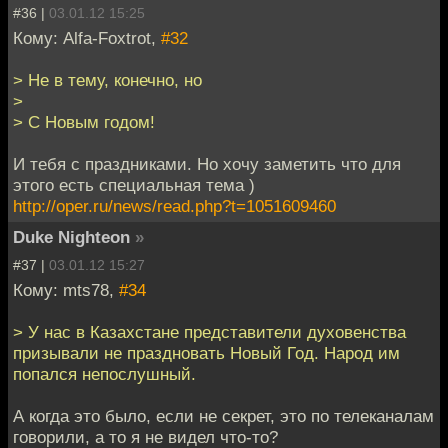
#36 |
03.01.12 15:25
Кому: Alfa-Foxtrot,
#32
> Не в тему, конечно, но
>
> С Новым годом!
И тебя с праздниками. Но хочу заметить что для
этого есть специальная тема )
http://oper.ru/news/read.php?t=1051609460
Duke Nighteon
»
#37 |
03.01.12 15:27
Кому: mts78,
#34
> У нас в Казахстане представители духовенства
призывали не праздновать Новый Год. Народ им
попался непослушный.
А когда это было, если не секрет, это по телеканалам
говорили, а то я не видел что-то?