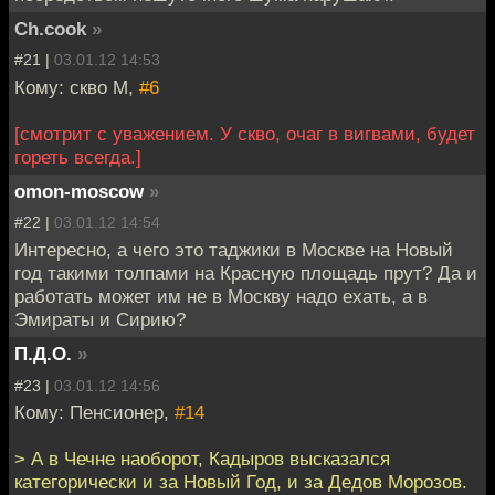
Ch.cook
»
#21 |
03.01.12 14:53
Кому: скво М,
#6
[смотрит с уважением. У скво, очаг в вигвами, будет
гореть всегда.]
omon-moscow
»
#22 |
03.01.12 14:54
Интересно, а чего это таджики в Москве на Новый
год такими толпами на Красную площадь прут? Да и
работать может им не в Москву надо ехать, а в
Эмираты и Сирию?
П.Д.О.
»
#23 |
03.01.12 14:56
Кому: Пенсионер,
#14
> А в Чечне наоборот, Кадыров высказался
категорически и за Новый Год, и за Дедов Морозов.