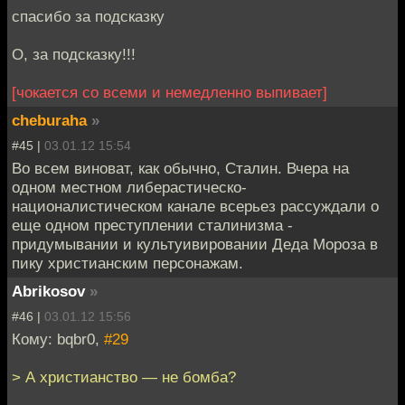
спасибо за подсказку
О, за подсказку!!!
[чокается со всеми и немедленно выпивает]
cheburaha
»
#45 |
03.01.12 15:54
Во всем виноват, как обычно, Сталин. Вчера на
одном местном либерастическо-
националистическом канале всерьез рассуждали о
еще одном преступлении сталинизма -
придумывании и культуивировании Деда Мороза в
пику христианским персонажам.
Abrikosov
»
#46 |
03.01.12 15:56
Кому: bqbr0,
#29
> А христианство — не бомба?