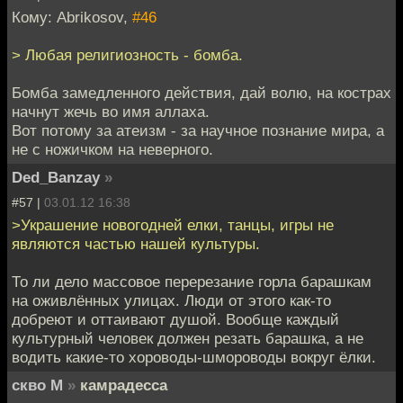
Кому: Abrikosov,
#46
> Любая религиозность - бомба.
Бомба замедленного действия, дай волю, на кострах
начнут жечь во имя аллаха.
Вот потому за атеизм - за научное познание мира, а
не с ножичком на неверного.
Ded_Banzay
»
#57 |
03.01.12 16:38
>Украшение новогодней елки, танцы, игры не
являются частью нашей культуры.
То ли дело массовое перерезание горла барашкам
на оживлённых улицах. Люди от этого как-то
добреют и оттаивают душой. Вообще каждый
культурный человек должен резать барашка, а не
водить какие-то хороводы-шмороводы вокруг ёлки.
скво М
»
камрадесса