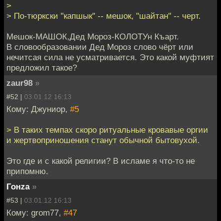
>
> По-тюркски "капшык" -- мешок, "шайтан" -- черт.
Мешок-МАШОК,Дед Мороз-КОЛОТУн Къарт.
В словообразовании Дед Мороз слово чёрт или
нечитсая сила не усматривается. Это какой муфтият
предложил такое?
zaur98
»
#52 |
03.01.12 16:13
Кому: Джуниор,
#5
> В таких темпах скоро ритуальные кровавые оргии
и жертвоприношения станут обычной бытовухой.
Это где и с какой религии? В исламе я что-то не
припомню.
Гонzа
»
#53 |
03.01.12 16:13
Кому: grom77,
#47