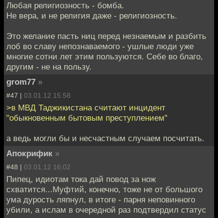
Любая религиозность - бомба.
Не вера, и не религия даже - религиозность.
Это желание пасть ниц перед незнаемым и разбить
лоб во славу непознаваемого - ушлые люди уже
многие сотни лет этим пользуются. Себе во благо,
другим - не на пользу.
grom77
»
#47 |
03.01.12 15:58
>в МВД Таджикистана считают инцидент
"обыкновенным бытовым преступлением"
а ведь могли бы и несчастным случаем посчитать.
Апокрифик
»
#48 |
03.01.12 16:02
Пипец, идиотам тока дай повод за нож
схватится...Муфтий, конечно, тоже не от большого
ума дурость ляпнул, в итоге - парня неповинного
убили, а ислам в очередной раз подтвердил статус