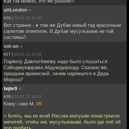
Как так можно, это же разбой!!!
attLondon
»
#26 |
03.01.12 15:00
Вот странно - в том же Дубае новый год красочным
салютом отметили. В Дубае мусульмане не той
системы?
vot-on
»
#27 |
03.01.12 15:02
Парвизу Давлатбекову надо было слушаться
Сайидмукаррама Абдукодирзоду. Сказано же,
праздник вражеский, зачем наряжался в Деда
Мороза?
bqbr0
»
#28 |
03.01.12 15:04
Кому: скво М,
#6
> Блять, мы по всей России-матушке понастроили
мечетей, чтобы им, мусульманам, было где лоб об
пол разбить.