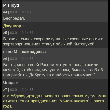
P_Floyd
»
#4 |
03.01.12 14:29
Беспредел.
Джуниор
»
#5 |
03.01.12 14:31
В таких темпах скоро ритуальные кровавые оргии и
жертвоприношения станут обычной бытовухой.
скво М
»
камрадесса
#6 |
03.01.12 14:33
Блять, мы по всей России-матушке понастроили
мечетей, чтобы им, мусульманам, было где лоб об
пол разбить. Доброту за слабость принимают?
Uniqs
»
#7 |
03.01.12 14:33
> > Абдукодирзода призвал правоверных мусульман
отказаться от празднования "христианского" Нового
года.