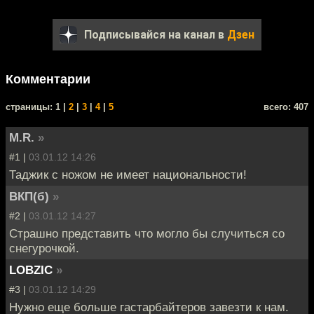
Подписывайся на канал в
Дзен
Комментарии
cтраницы: 1 |
2
|
3
|
4
|
5
всего: 407
M.R.
»
#1 |
03.01.12 14:26
Таджик с ножом не имеет национальности!
ВКП(б)
»
#2 |
03.01.12 14:27
Страшно представить что могло бы случиться со
снегурочкой.
LOBZIC
»
#3 |
03.01.12 14:29
Нужно еще больше гастарбайтеров завезти к нам.