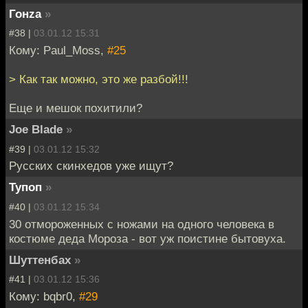
Гонzа
»
#38 |
03.01.12 15:31
Кому: Paul_Moss,
#25
> Как так можно, это же разбой!!!
Еще и мешок похитили?
Joe Blade
»
#39 |
03.01.12 15:32
Русских скинхедов уже ищут?
Тупоп
»
#40 |
03.01.12 15:34
30 отмороженных с ножами на одного человека в
костюме деда Мороза - вот уж поистине бытовуха.
Шуттенбах
»
#41 |
03.01.12 15:36
Кому: bqbr0,
#29