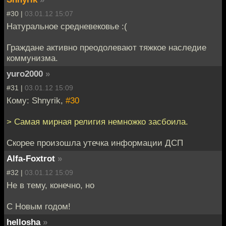
#30 |
03.01.12 15:07
Натуральное средневековье :(
Граждане активно преодолевают тяжкое наследие
коммунизма.
yuro2000
»
#31 |
03.01.12 15:09
Кому: Shnyrik,
#30
> Самая мирная религия немножко засбоила.
Скорее произошла утечка информации ДСП
Alfa-Foxtrot
»
#32 |
03.01.12 15:09
Не в тему, конечно, но
С Новым годом!
hellosha
»