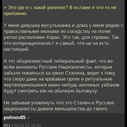
> Это где и с какой религии? В исламе я что-то не
припомню.
У меня девушка мусульманка и дома у меня рядом с
православными иконами по соседству на полке
уютно расположен Коран. Это так, для справки. Так
что интернационалист я самый, что ни на есть
настоящий.
А тот общеизвестный либеральный факт, что во
всём виноваты Русские Националисты, которые
забыли покаяться за грехи Сталина, ведет к тому,
что скоро даже на кровавые оргии и ритуальные
жертвоприношения каких-нибудь конченых уебанов
будут смотреть как на обычную бытовуху.
Не забывая упомянуть что это Сталин и Русские
националисты довели меньшинства до такого.
polinov85
»
#61 |
03.01.12 16:46