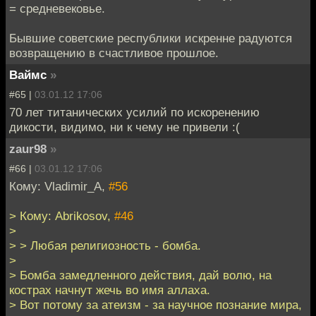
= средневековье.
Бывшие советские республики искренне радуются
возвращению в счастливое прошлое.
Ваймс
»
#65 |
03.01.12 17:06
70 лет титанических усилий по искоренению
дикости, видимо, ни к чему не привели :(
zaur98
»
#66 |
03.01.12 17:06
Кому: Vladimir_A,
#56
> Кому: Abrikosov,
#46
>
> > Любая религиозность - бомба.
>
> Бомба замедленного действия, дай волю, на
кострах начнут жечь во имя аллаха.
> Вот потому за атеизм - за научное познание мира,