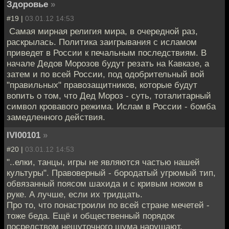
Здоровье
»
#19 |
03.01.12 14:53
Самая мирная религия мира, в очередной раз,
раскрылась. Политика заигрывания с исламом
приведет в России к печальным последствиям. В
начале Дедов Морозов будут резать на Кавказе, а
затем и по всей России, под одобрительный вой
"правильных" правозащитников, которые будут
вопить о том, что Дед Мороз - суть, тоталитарный
символ кровавого режима. Ислам в России - бомба
замедленного действия.
IVI00101
»
#20 |
03.01.12 14:53
"..елки, танцы, игры не являются частью нашей
культуры". Правоверный - бородатый угрюмый тип,
обвязанный поясом шахида и с кривым ножом в
руке. А лучше, если их тридцать.
Про то, что понастроили по всей стране мечетей -
тоже беда. Ещё и общественный порядок
посредством нешуточного шума нарушают.