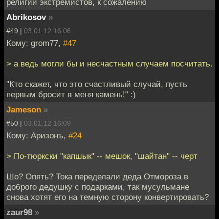
религии экстремистов, к сожалению
Abrikosov
»
#49 |
03.01.12 16:06
Кому: grom77,
#47
> а ведь могли бы и несчастным случаем посчитать.
"Кто скажет, что это счастливый случай, пусть
первым бросит в меня камень!" :)
Jameson
»
#50 |
03.01.12 16:09
Кому: Аризонъ,
#24
> По-тюркски "капшык" -- мешок, "шайтан" -- черт
Шо? Опять? Тока переделали деда Отмороза в
доброго дедушку с подарками, так мусульмане
снова хотят его на темную сторону конвертировать?
zaur98
»