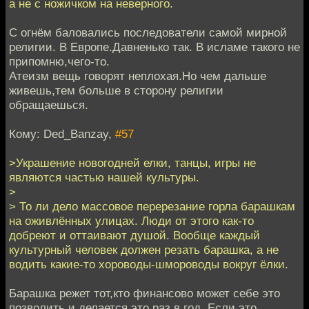
а не с ножичком на неверного.
С огнём баловались последователи самой мирной
религии. В Европе.Давненько так. В исламе такого не
припомню,чего-то.
Атеизм вещь говорят неплохая.Но чем дальше
живешь,тем больше в сторону религии
обращаешься.
Кому: Ded_Banzay,
#57
>Украшение новогодней елки, танцы, игры не
являются частью нашей культуры.
>
> То ли дело массовое перерезание горла барашкам
на оживлённых улицах. Люди от этого как-то
добреют и оттаивают душой. Вообще каждый
культурный человек должен резать барашка, а не
водить какие-то хороводы-шмороводы вокруг ёлки.
Барашка режет тот,кто финансово может себе это
позволить и делается это раз в год. Если это