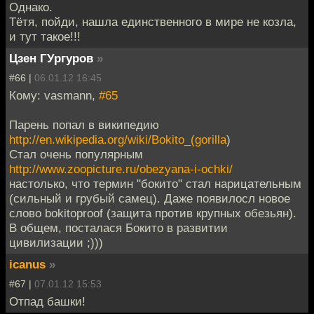
Однако.
Тётя, пойди, нашла единственного в мире не козла,
и тут такое!!!
Цзен ГУргуров
»
#66 |
06.01.12 16:45
Кому: vasmann,
#65
Парень попал в википедию
http://en.wikipedia.org/wiki/Bokito_(gorilla
)
Стал очень популярным
http://www.zoopicture.ru/obezyana-i-ochki/
настолько, что термин "бокито" стал нарицательным
(сильный и грубый самец). Даже появилосл новое
слово bokitoproof (защита против крупных обезьян).
В общем, посталася Бокито в развитии
цивилизации ;)))
icanus
»
#67 |
07.01.12 15:53
Отпад башки!