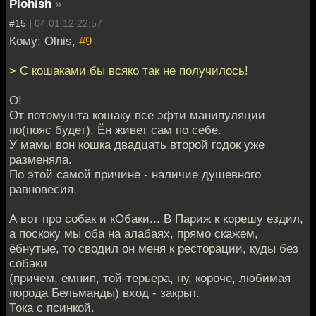
Plohish
»
#15 |
04.01.12 22:57
Кому: Olnis,
#9
> С кошаками бы всяко так не получилось!
О!
От потомушта кошаку все эфти манипуляции
по(пояс будет). Ён живет сам по себе.
У мамы вон кошка двадцать второй годок уже
разменяла.
По этой самой причине - наличие душевного
равновесия.
А вот про собак и кОбаки... В Париж к корешу ездил,
а поскоку мы оба на алабаях, прямо скажем,
ёбнутые, то сводил он меня к ресторации, куды без
собаки
(причем, емнип, той-терьера, ну, короче, любимая
порода Бельманды) вход - закрыт.
Тока с псинкой.