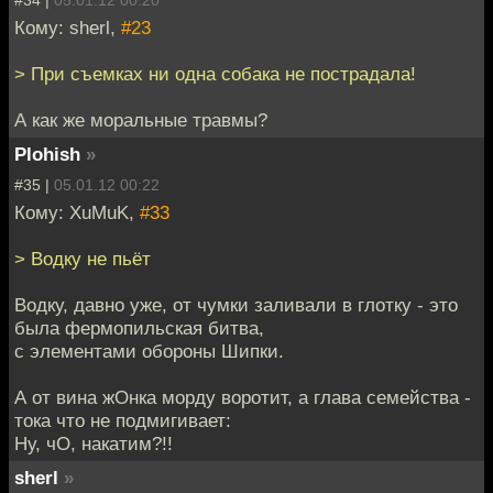
Кому: sherl,
#23
> При съемках ни одна собака не пострадала!
А как же моральные травмы?
Plohish
»
#35 |
05.01.12 00:22
Кому: XuMuK,
#33
> Водку не пьёт
Водку, давно уже, от чумки заливали в глотку - это
была фермопильская битва,
с элементами обороны Шипки.
А от вина жОнка морду воротит, а глава семейства -
тока что не подмигивает:
Ну, чО, накатим?!!
sherl
»