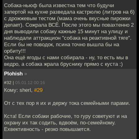
Собака-ньюф была известна тем что будучи
запертой на кухне разведала кастрюлю (литров на 6)
с дрожжевым тестом (мама очень вкусные пирожки
делает). Сожрала ВСЁ. После этого мы повахтенно 2
дня выводили собаку кажные 15 минут на улицу и
наблюдали аттракцион "собака на реактивной тяге".
Если бы не поводок, псина точно вышла бы на
орбиту!!!
Она ещё ягоды с нами собирала - ну, то есть мы в
ведро, а собака жрала бруснику прямо с куста :)
Plohish
»
#32 |
05.01.12 00:16
Кому: sherl,
#29
От с тех пор я их и держу тока семейными парами.
Кста! Если собаки рабочие, то гуру советуют и на
охрану их так содить, вдвоём, по-семейному.
Ехвективность - резко повышается.