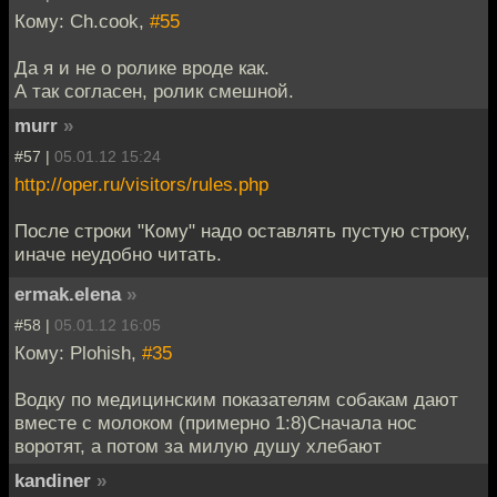
Кому: Ch.cook,
#55
Да я и не о ролике вроде как.
А так согласен, ролик смешной.
murr
»
#57 |
05.01.12 15:24
http://oper.ru/visitors/rules.php
После строки "Кому" надо оставлять пустую строку,
иначе неудобно читать.
ermak.elena
»
#58 |
05.01.12 16:05
Кому: Plohish,
#35
Водку по медицинским показателям собакам дают
вместе с молоком (примерно 1:8)Сначала нос
воротят, а потом за милую душу хлебают
kandiner
»