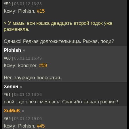
#59 |
05.01.12 16:38
Кому: Plohish,
#15
> У мамы вон кошка двадцать второй годок уже
разменяла.
Однако! Редкая долгожительница. Рыжая, поди?
Plohish
»
#60 |
05.01.12 16:49
Кому: kandiner,
#59
Нет, заурядно-полосатая.
Хелен
»
#61 |
05.01.12 18:26
ооой...до слёз смеялась! Спасибо за настроение!!
XuMuK
»
#62 |
05.01.12 19:00
Кому: Plohish,
#45