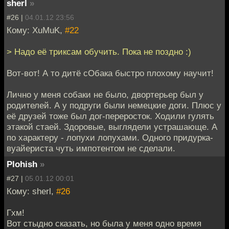
sherl
»
#26 |
04.01.12 23:56
Кому: XuMuK,
#22
> Надо её триксам обучить. Пока не поздно :)
Вот-вот! А то дитё сОбака быстро плохому научит!
Лично у меня собаки не было, двортерьер был у
родителей. А у подруги были немецкие доги. Плюс у
её друзей тоже был дог-переросток. Ходили гулять
этакой стаей. Здоровые, выглядели устрашающе. А
по характеру - лопухи лопухами. Одного придурка-
вуайериста чуть импотентом не сделали.
Plohish
»
#27 |
05.01.12 00:01
Кому: sherl,
#26
Гхм!
Вот стыдно сказать, но была у меня одно время