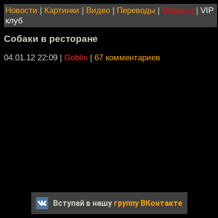
Новости
|
Картинки
|
Видео
|
Переводы
|
Магазин
|
VIP
клуб
Собаки в ресторане
04.01.12 22:09
|
Goblin
|
67 комментариев
Вступай в нашу
группу ВКонтакте