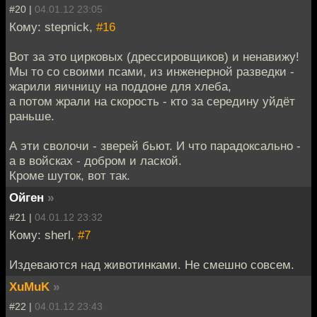
#20 |
04.01.12 23:05
Кому: stepnick,
#16
Вот за это цирковых (дрессировщиков) и ненавижу!
Мы то со своими псами, из инженерной разведки -
жарили яичницу на поддоне для хлеба,
а потом жрали на скорость - кто за середину уйдёт
раньше.
А эти сволочи - зверей бьют. И что парадоксально -
а в войсках - добром и лаской.
Кроме шуток, вот так.
Ойген
»
#21 |
04.01.12 23:32
Кому: sherl,
#7
Издеваются над животинками. Не смешно совсем.
XuMuK
»
#22 |
04.01.12 23:43