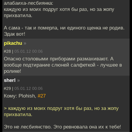
алабаиха-лесбиянка:
каждую из моих подруг хотя бы раз, но за жопу
прихватила.
А сама - так и померла, ни единого щенка не родив.
Эдак вот!
pikachu
»
#28 |
05.01.12 00:06
Опасно столовыми приборами размахивают. А
вообще подтирание слюней салфеткой - лучшее в
ролике!
sherl
»
#29 |
05.01.12 00:06
Кому: Plohish,
#27
> каждую из моих подруг хотя бы раз, но за жопу
прихватила.
Это не лесбиянство. Это ревновала она их к тебе!