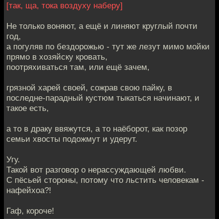
[так, ща, тока воздуху наберу]
Не только воняют, а ещё и линяют круглый почти
год,
а погуляв по бездорожью - тут же лезут мимо мойки
прямо в хозяйску кровать,
поотряхиваться там, или ещё зачем,
грязной харей своей, сожрав свою пайку, в
последне-парадный кустюм тыкаться начинают, и
такое есть,
а то в драку ввяжутся, а то наёборот, как позор
семьи хвосты подожмут и удерут.
Угу.
Такой вот разговор о нерассуждающей любви.
С пёсьей стороны, потому что льстить человекам -
нафейхоа?!
Гаф, короче!