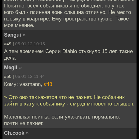
Понятно, всех собачников я не обходил, но у тех
кого был - псинная вонь слышна отлично. Не место
пэсыку в квартире. Ему пространство нужно. Такое
мое мнение.
Sangui
»
#49 |
05.01.12 10:15
А тем временем Серии Diablo стукнуло 15 лет, такие
дела
Megil
»
#50 |
05.01.12 11:44
Кому: vasmann,
#48
> Это оно так кажется что не пахнет. Не собачник
зайти в хату к собачнику - смрад мгновенно слышен.
Маленькая псинка, если ухаживать нормально,
почти не пахнет.
Ch.cook
»