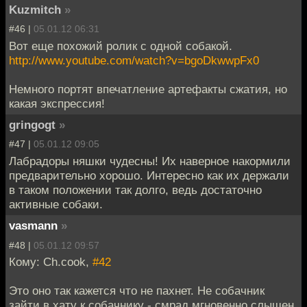
Kuzmitch
»
#46 |
05.01.12 06:31
Вот еще похожий ролик с одной собакой.
http://www.youtube.com/watch?v=bgoDkwwpFx0
Немного портят впечатление артефакты сжатия, но
какая экспрессия!
gringogt
»
#47 |
05.01.12 09:05
Лабрадоры няшки чудесны! Их наверное накормили
предварительно хорошо. Интересно как их держали
в таком положении так долго, ведь достаточно
активные собаки.
vasmann
»
#48 |
05.01.12 09:57
Кому: Ch.cook,
#42
Это оно так кажется что не пахнет. Не собачник
зайти в хату к собачнику - смрад мгновенно слышен.