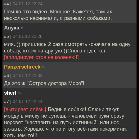
#4 |
04.01.12 22:24
Помню это видео. Мощное. Кажется, там их
несколько наснимали, с разными собаками.
Анука
»
#5 |
04.01.12 22:28
мля..)) пришлось 2 раза смотреть -сначала на одну
собаку,потом на другую.))Сполз под стол.
[аплодирует стоя на коленях!!]
Panzerschreck
»
#6 |
04.01.12 22:32
Да это ж "Остров доктора Моро"!
sherl
»
#7 |
04.01.12 22:44
[вытирает слёзы]
Бедные собаки! Слюни текут,
морду в миску не сунешь - человечьи руки сразу
норовят "наставить на путь истинный" или нос
зажать. Хорошо, что по итогу всё-таки покормили,
хоть чем-то!!!