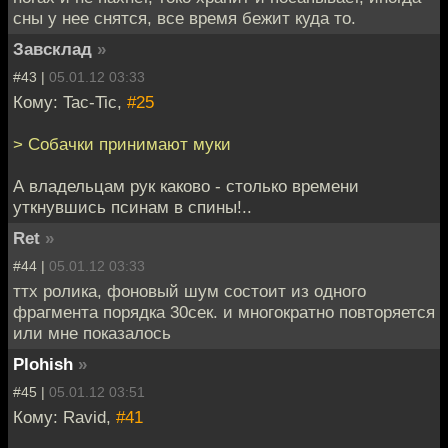
сны у нее снятся, все время бежит куда то.
Завсклад
»
#43 |
05.01.12 03:33
Кому: Tac-Tic,
#25
> Собачки принимают муки
А владельцам рук каково - столько времени
уткнувшись псинам в спины!..
Ret
»
#44 |
05.01.12 03:33
ттх ролика, фоновый шум состоит из одного
фрагмента порядка 30сек. и многократно повторяется
или мне показалось
Plohish
»
#45 |
05.01.12 03:51
Кому: Ravid,
#41