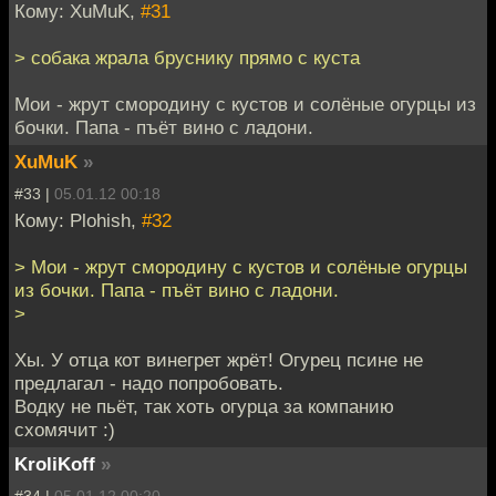
Кому: XuMuK,
#31
> собака жрала бруснику прямо с куста
Мои - жрут смородину с кустов и солёные огурцы из
бочки. Папа - пъёт вино с ладони.
XuMuK
»
#33 |
05.01.12 00:18
Кому: Plohish,
#32
> Мои - жрут смородину с кустов и солёные огурцы
из бочки. Папа - пъёт вино с ладони.
>
Хы. У отца кот винегрет жрёт! Огурец псине не
предлагал - надо попробовать.
Водку не пьёт, так хоть огурца за компанию
схомячит :)
KroliKoff
»
#34 |
05.01.12 00:20