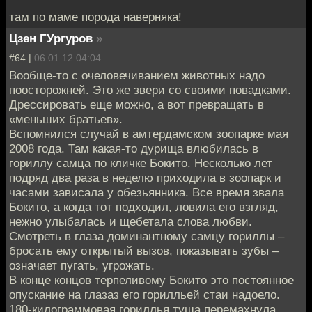
там по маме порода наверняка!
Цзен ГУргуров
»
#64 |
06.01.12 04:04
Вообще-то с очеловечиванием животных надо
поосторожней. Это же звери со своими повадками.
Дрессировать еще можно, а вот превращать в
«меньших братьев».
Вспомнился случай в амтердамском зоопарке мая
2008 года. Там какая-то дурища влюбилась в
гориллу самца по кличке Бокито. Несколько лет
подряд два раза в неделю приходила в зоопарк и
часами зависала у обезьянника. Все время звала
Бокито, а когда тот подходил, ловила его взгляд,
нежно улыбалась и щебетала слова любви.
Смотреть в глаза доминантному самцу гориллы –
бросать ему открытый вызов, показывать зубы –
означает пугать, угрожать.
В конце концов терпеливому Бокито это постоянное
опускание на глазаз его горилльей стаи надоело.
180-килограммовая гориллья туша перемахнула