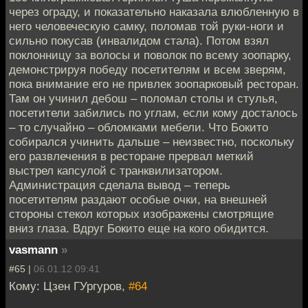
через ограду, и показательно наказала влюбленную в
него человеческую самку, поломав той руки-ноги и
сильно покусав (инвалидом стала). Потом взял
поклонницу за волосы и поволок по всему зоопарку,
демонстрируя победу посетителям и всем зверям,
пока внимание его не привлек зоопарковый ресторан.
Там он учинил дебош – поломал столы и стулья,
посетители забились по углам, если кому досталось
– то случайно – обломками мебели. Что Бокито
собирался учинить дальше – неизвестно, поскольку
его развлечения в ресторане прервал меткий
выстрел капсулой с транквилизатором.
Администрация сделала вывод – теперь
посетителям раздают особые очки, на внешней
стороны стекол которых изображены смотрящие
вниз глаза. Вдруг Бокито еще на кого обидится.
vasmann
»
#65 |
06.01.12 09:41
Кому: Цзен ГУргуров,
#64