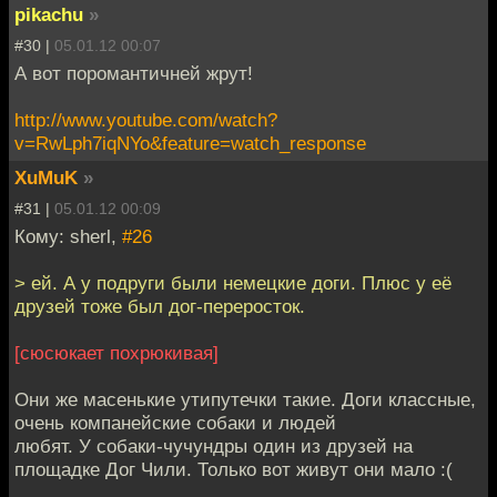
pikachu
»
#30 |
05.01.12 00:07
А вот поромантичней жрут!
http://www.youtube.com/watch?
v=RwLph7iqNYo&feature=watch_response
XuMuK
»
#31 |
05.01.12 00:09
Кому: sherl,
#26
> ей. А у подруги были немецкие доги. Плюс у её
друзей тоже был дог-переросток.
[сюсюкает похрюкивая]
Они же масенькие утипутечки такие. Доги классные,
очень компанейские собаки и людей
любят. У собаки-чучундры один из друзей на
площадке Дог Чили. Только вот живут они мало :(