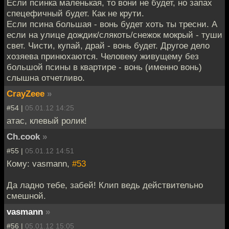
Если псинка маленькая, то вони не будет, но запах
спецефичный будет. Как не крути.
Если псина большая - вонь будет хоть ты тресни. А
если на улице дождик/слякоть/снежок мокрый - туши
свет. Чисти, купай, драй - вонь будет. Другое дело
хозяева принюхаются. Человеку живущему без
большой псины в квартире - вонь (именно вонь)
слышна отчетливо.
CrayZeee
»
#54 |
05.01.12 14:25
атас, клевый ролик!
Ch.cook
»
#55 |
05.01.12 14:51
Кому: vasmann,
#53
Да ладно тебе, забей! Клип ведь действительно
смешной.
vasmann
»
#56 |
05.01.12 15:05