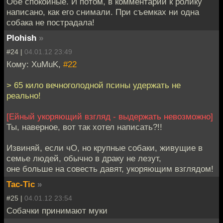
Обе спокойные. И потом, в комментарии к ролику
написано, как его снимали. При съемках ни одна
собака не пострадала!
Plohish
»
#24 |
04.01.12 23:49
Кому: XuMuK,
#22
> 65 кило вечноголодной псины удержать не
реально!
[Ейный укоряющий взгляд - выдержать невозможно]
Ты, наверное, вот так хотел написать?!!
Извиняй, если чО, но крупные собаки, живущие в
семье людей, обычно в драку не лезут,
оне больше на совесть давят, укоряющим взглядом!
Tac-Tic
»
#25 |
04.01.12 23:54
Собачки принимают муки