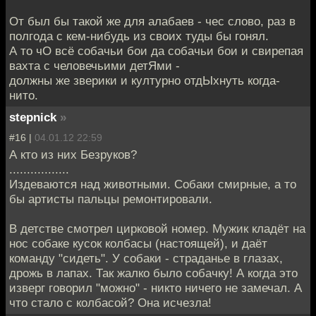
От был бы такой же для алабаев - чес слово, раз в
полгода с кем-нибудь из своих туды бы гонял.
А то чО всё собачьи бои да собачьи бои и свирепая
вахта с человечьими детЯми -
должны же зверики и културно отдЫхнуть когда-
нито.
stepnick
»
#16 |
04.01.12 22:59
А кто из них Безруков?
.................
Издеваются над животными. Собаки смирные, а то
бы артисты пальцы ремонтировали.
В детстве смотрел цирковой номер. Мужик кладёт на
нос собаке кусок колбасы (настоящей), и даёт
команду "сидеть". У собаки - страданье в глазах,
дрожь в лапах. Так жалко было собачку! А когда это
изверг говорил "можно" - никто ничего не замечал. А
что стало с колбасой? Она исчезла!