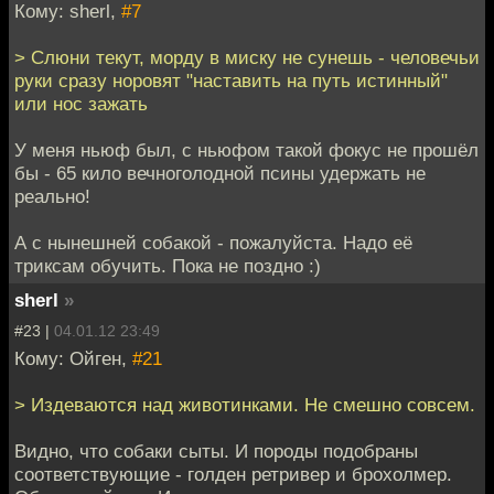
Кому: sherl,
#7
> Слюни текут, морду в миску не сунешь - человечьи
руки сразу норовят "наставить на путь истинный"
или нос зажать
У меня ньюф был, с ньюфом такой фокус не прошёл
бы - 65 кило вечноголодной псины удержать не
реально!
А с нынешней собакой - пожалуйста. Надо её
триксам обучить. Пока не поздно :)
sherl
»
#23 |
04.01.12 23:49
Кому: Ойген,
#21
> Издеваются над животинками. Не смешно совсем.
Видно, что собаки сыты. И породы подобраны
соответствующие - голден ретривер и брохолмер.