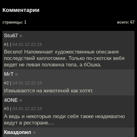
Комментарии
cтраницы: 1
всего: 67
Stu67
»
#1 |
04.01.12 22:18
Весело! Напоминает художественные описания
последствий каллотомии. Только по-скотски вебя
ведет не левая половина тела, а бОшка.
MrT
»
#2 |
04.01.12 22:18
Измываются на животиной как хотят.
4ONE
»
#3 |
04.01.12 22:18
А ведь и некоторые люди себя также неадекватно
ведут в ресторане....
Кваздопил
»