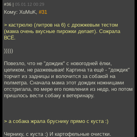
#36 |
05.01.12 00:29
Кому: XuMuK,
#31
> кастрюлю (литров на 6) с дрожжевым тестом
(мама очень вкусные пирожки делает). Сожрала
ВСЁ.
)))))
Повезло, что не "дождик" с новогодней ёлки,
целиком, не разжевывая! Картина та ещё - "дождик"
торчит из задницы и волочится за собакой на
полметра. Сначала мама этот дождик ножницами
отстригала, по мере его появления из недр, но потом
пришлось вести собаку к ветеринару.
> а собака жрала бруснику прямо с куста :)
Чернику, с куста :) И картофельные очистки.