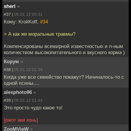
sherl
»
#37 |
05.01.12 00:31
Кому: KroliKoff,
#34
> А как же моральные травмы?
Компенсированы всемирной известностью и n-ным
количеством высокопитательного и вкусного корма )
Корум
»
#38 |
05.01.12 01:39
Когда уже все семейство покажут? Начиналось-то с
одной псины....
alexphoto96
»
#39 |
05.01.12 01:43
Это просто чудо какое то!
[ржот аки конь]
ZooMVieW
»