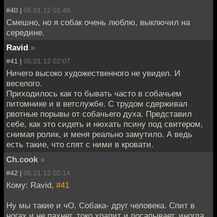
#40 |
05.01.12 01:48
Смешно, но я собак очень люблю, выключил на
середине.
Ravid
»
#41 |
05.01.12 02:07
Ничего высоко художественного не увидел. И
веселого.
Приходилось как то бывать часто в собачьем
питомнике и в ветслужбе. С трудом сдерживал
рвотные порывы от собачьего духа. Представил
себе, как это сидеть и нюхать псину под свитером,
снимая ролик, и меня реально замутило. А ведь
есть такие, что спят с ними в кровати.
Ch.cook
»
#42 |
05.01.12 02:14
Кому: Ravid,
#41
Ну мы такие и чО. Собака- друг человека. Спит в
ногах и не пахнет, токо храпит и посапывает, иногда