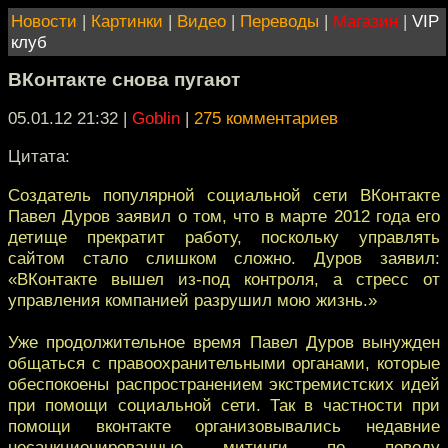
Новости
|
Картинки
|
Видео
|
Переводы
|
Магазин
|
VIP
клуб
ВКонтакте снова пугают
05.01.12 21:32
|
Goblin
|
275 комментариев
Цитата:
Создатель популярной социальной сети ВКонтакте
Павел Дуров заявил о том, что в марте 2012 года его
детище прекратит работу, поскольку управлять
сайтом стало слишком сложно. Дуров заявил:
«ВКонтакте вышел из-под контроля, а стресс от
управления компанией разрушил мою жизнь.»
Уже продолжительное время Павел Дуров вынужден
общаться с правоохранительными органами, которые
обеспокоены распространением экстремистских идей
при помощи социальной сети. Так в частности при
помощи вконтакте организовывались недавние
несанкционированные митинги по поводу