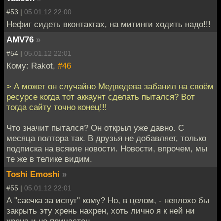
#53 |
05.01.12 22:00
Нефиг сидеть вконтактах, на митинги ходить надо!!!
AMV76
»
#54 |
05.01.12 22:01
Кому: Rakot,
#46
> А может он случайно Медведева забанил на своём
ресурсе когда тот аккаунт сделать пытался? Вот
тогда сайту точно конец!!!
Что значит пытался? Он открыл уже давно. С
месяца полтора так. В друзья не добавляет, только
подписка на всякие новости. Новости, впрочем, мы
те же в телике видим.
Toshi Emoshi
»
#55 |
05.01.12 22:01
А "саечка за испуг" кому? Но, в целом, - неплохо бы
закрыть эту хрень нахрен, хоть лично я к ней ни