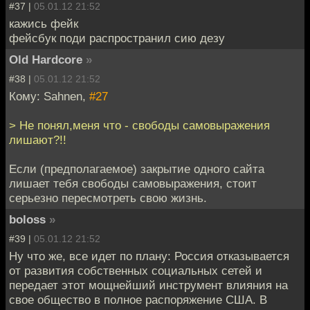
#37 |
05.01.12 21:52
кажись фейк
фейсбук поди распространил сию дезу
Old Hardcore
»
#38 |
05.01.12 21:52
Кому: Sahnen,
#27
> Не понял,меня что - свободы самовыражения
лишают?!!
Если (предполагаемое) закрытие одного сайта
лишает тебя свободы самовыражения, стоит
серьезно пересмотреть свою жизнь.
boloss
»
#39 |
05.01.12 21:52
Ну что же, все идет по плану: Россия отказывается
от развития собственных социальных сетей и
передает этот мощнейший инструмент влияния на
свое общество в полное распоряжение США. В