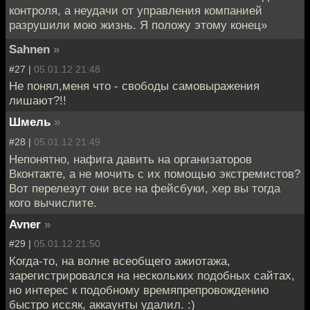
контроля, а неудачи от управления компанией
разрушили мою жизнь. Я положу этому конец»
Sahnen
»
#27 |
05.01.12 21:48
Не понял,меня что - свободы самовыражения
лишают?!!
Шмель
»
#28 |
05.01.12 21:49
Непонятно, нафига давить на организаторов
Вконтакте, а не мочить с их помощью экстремистов?
Вот перелезут они все на фейсбуки, хер вы тогда
кого вычислите.
Avner
»
#29 |
05.01.12 21:50
Когда-то, на волне всеобщего ажиотажа,
зарегистрировался на нескольких подобных сайтах,
но интерес к подобному времяпрепровождению
быстро иссяк, аккаунты удалил. :)