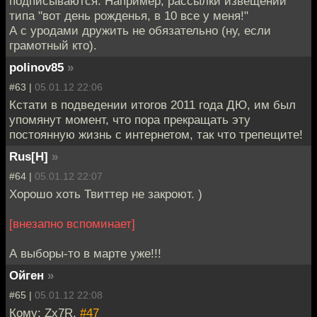
подписываются. Например, рассылки извещений
типа "вот день рожденья, в 10 все у меня!"
А с уродами дружить не обязательно (ну, если
грамотный кто).
polinov85
»
#63 |
05.01.12 22:06
Кстати в подведении итогов 2011 года ДЮ, им был
упомянут момент, что пора прекращать эту
постоянную жизнь с интернетом, так что трепещите!
Rus[H]
»
#64 |
05.01.12 22:07
Хорошо хоть Твиттер не закроют. )
[внезапно вспоминает]
А выборы-то в марте уже!!!
Ойген
»
#65 |
05.01.12 22:08
Кому: Zx7R,
#47