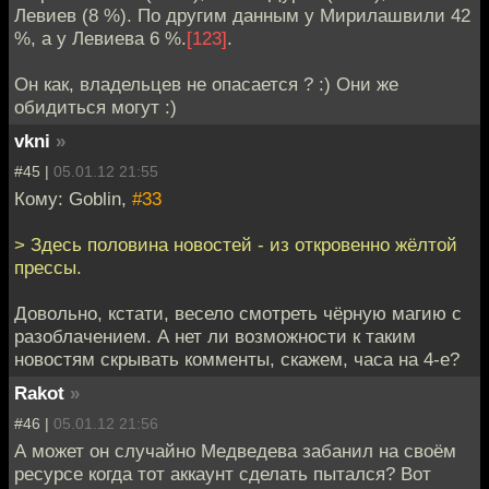
Левиев (8 %). По другим данным у Мирилашвили 42
%, а у Левиева 6 %.
[123]
.
Он как, владельцев не опасается ? :) Они же
обидиться могут :)
vkni
»
#45 |
05.01.12 21:55
Кому: Goblin,
#33
> Здесь половина новостей - из откровенно жёлтой
прессы.
Довольно, кстати, весело смотреть чёрную магию с
разоблачением. А нет ли возможности к таким
новостям скрывать комменты, скажем, часа на 4-е?
Rakot
»
#46 |
05.01.12 21:56
А может он случайно Медведева забанил на своём
ресурсе когда тот аккаунт сделать пытался? Вот