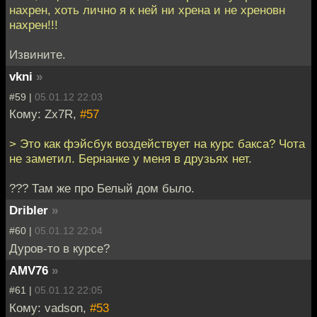
нахрен, хоть лично я к ней ни хрена и не хреновн
нахрен!!!
Извините.
vkni
»
#59 |
05.01.12 22:03
Кому: Zx7R,
#57
> Это как фэйсбук воздействует на курс бакса? Чота
не заметил. Бернанке у меня в друзьях нет.
??? Там же про Белый дом было.
Dribler
»
#60 |
05.01.12 22:04
Дуров-то в курсе?
AMV76
»
#61 |
05.01.12 22:05
Кому: vadson,
#53