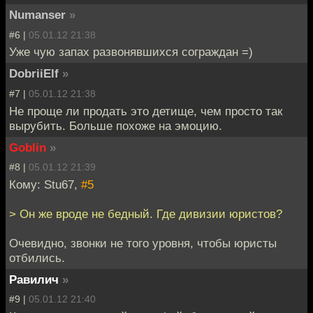
Numanser
»
#6 |
05.01.12 21:38
Уже чую запах развонявшихся сограждан =)
DobriiElf
»
#7 |
05.01.12 21:38
Не проще ли продать это детище, чем просто так
вырубить. Больше похоже на эмоцию.
Goblin
»
#8 |
05.01.12 21:39
Кому: Stu67,
#5
> Он же вроде не бедный. Где дивизии юристов?
Очевидно, звонки не того уровня, чтобы юристы
отбились.
Равилич
»
#9 |
05.01.12 21:40