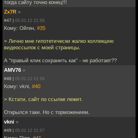
тогда сайту точно конец!!!
Zx7R
»
#47 |
05.01.12 21:56
Кому: Ойген,
#35
> Лично мне гипотетически жалко коллекцию
видеоссылок с моей страницы.
А "правый клик сохранить как" - не работает??
AMV76
»
#48 |
05.01.12 21:56
Кому: vkni,
#40
> Кстати, сайт по ссылке лежит.
Открылся таки. Но с торможением.
vkni
»
#49 |
05.01.12 21:57
Кому: Rino,
#41