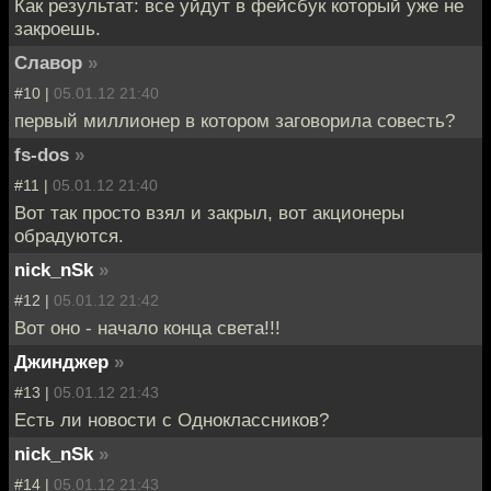
Как результат: все уйдут в фейсбук который уже не
закроешь.
Славор
»
#10 |
05.01.12 21:40
первый миллионер в котором заговорила совесть?
fs-dos
»
#11 |
05.01.12 21:40
Вот так просто взял и закрыл, вот акционеры
обрадуются.
nick_nSk
»
#12 |
05.01.12 21:42
Вот оно - начало конца света!!!
Джинджер
»
#13 |
05.01.12 21:43
Есть ли новости с Одноклассников?
nick_nSk
»
#14 |
05.01.12 21:43