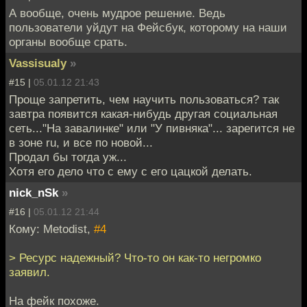
А вообще, очень мудрое решение. Ведь
пользователи уйдут на Фейсбук, которому на наши
органы вообще срать.
Vassisualy
»
#15 |
05.01.12 21:43
Проще запретить, чем научить пользоваться? так
завтра появится какая-нибудь другая социальная
сеть..."На завалинке" или "У пивняка"... зарегится не
в зоне ru, и все по новой...
Продал бы тогда уж...
Хотя его дело что с ему с его цацкой делать.
nick_nSk
»
#16 |
05.01.12 21:44
Кому: Metodist,
#4
> Ресурс надежный? Что-то он как-то негромко
заявил.
На фейк похоже.