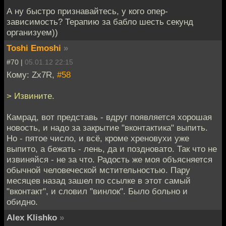
А ну быстро признавайтесь, у кого опер-
зависимость? Терапию за бабло шесть секунд
организуем))
Toshi Emoshi
»
#70 |
05.01.12 22:15
Кому: Zx7R,
#58
> Извините.
Камрад, вот представь - вдруг появляется хорошая
новость, и надо за закрытие "вконтактика" выпить.
Но - пятое число, и всё, кроме хреновухи уже
выпито, а бежать - лень, да и поздновато. Так что не
извиняйся - не за что. Радость же моя объясняется
обычной человеческой мстительностью. Пару
месяцев назад зашел по ссылке в этот самый
"вконтакт", и словил "винлок". Было больно и
обидно.
Alex Klishko
»