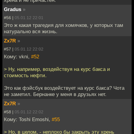
хрена и не причастен.
Gradus
»
#56 |
05.01.12 22:01
Это ж какая трагедия для хомячков, у которых там
натурально вся жизнь.
Zx7R
»
#57 |
05.01.12 22:02
Кому: vkni,
#52
> Ну, например, воздействуя на курс бакса и
стоимость нефти.
Это как фэйсбук воздействует на курс бакса? Чота
не заметил. Бернанке у меня в друзьях нет.
Zx7R
»
#58 |
05.01.12 22:02
Кому: Toshi Emoshi,
#55
> Но, в целом, - неплохо бы закрыть эту хрень