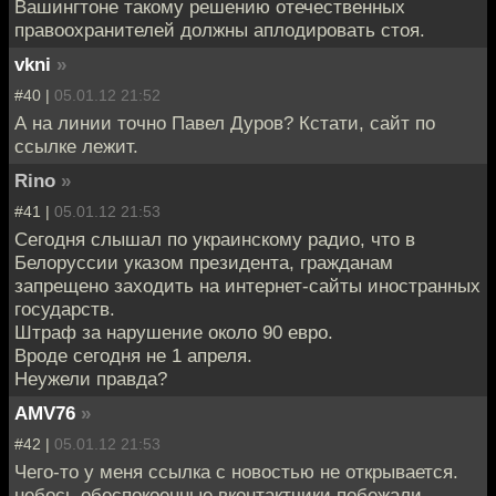
Вашингтоне такому решению отечественных
правоохранителей должны аплодировать стоя.
vkni
»
#40 |
05.01.12 21:52
А на линии точно Павел Дуров? Кстати, сайт по
ссылке лежит.
Rino
»
#41 |
05.01.12 21:53
Сегодня слышал по украинскому радио, что в
Белоруссии указом президента, гражданам
запрещено заходить на интернет-сайты иностранных
государств.
Штраф за нарушение около 90 евро.
Вроде сегодня не 1 апреля.
Неужели правда?
AMV76
»
#42 |
05.01.12 21:53
Чего-то у меня ссылка с новостью не открывается.
небось обеспокоенные вконтактчики побежали