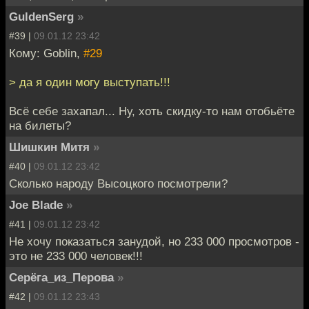
GuldenSerg
»
#39 |
09.01.12 23:42
Кому: Goblin,
#29
> да я один могу выступать!!!
Всё себе захапал... Ну, хоть скидку-то нам отобьёте
на билеты?
Шишкин Митя
»
#40 |
09.01.12 23:42
Сколько народу Высоцкого посмотрели?
Joe Blade
»
#41 |
09.01.12 23:42
Не хочу показаться занудой, но 233 000 просмотров -
это не 233 000 человек!!!
Серёга_из_Перова
»
#42 |
09.01.12 23:43