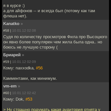
я в курсе :)
а для айфонов -- и всегда был (потому как там
флеша нет).
Kanatko
»
#58 |
10.01.12 02:08
Судя по количеству просмотров Фила про Высоцкого
он явно более популярен чем жила была одна.. но
боюсь не лучшую сторону (
Бриарей
»
#59 |
10.01.12 02:09
Кому: naxxodka,
#56
Камментами, как минимум.
vm-em
»
#60 |
10.01.12 02:42
Кому: Dok,
#53
> Ну страшно подумать какая аудитория отнята у