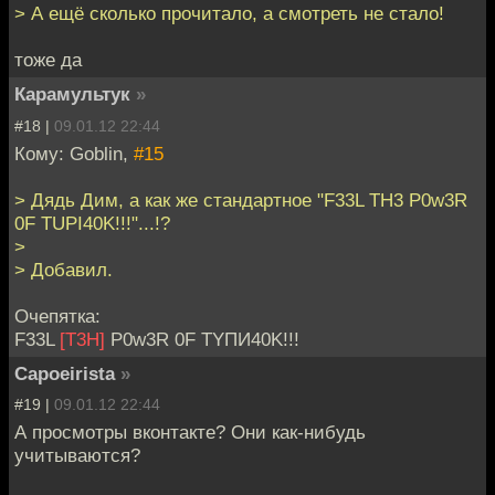
> А ещё сколько прочитало, а смотреть не стало!
тоже да
Карамультук
»
#18 |
09.01.12 22:44
Кому: Goblin,
#15
> Дядь Дим, а как же стандартное "F33L TH3 P0w3R
0F TUPI40K!!!"...!?
>
> Добавил.
Очепятка:
F33L
[T3H]
P0w3R 0F TYПИ40K!!!
Capoeirista
»
#19 |
09.01.12 22:44
А просмотры вконтакте? Они как-нибудь
учитываются?