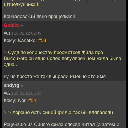
Щтчелкунчика!!!
Кончаловский явно прощелкал!!!
Goblin
»
#61 |
10.01.12 02:49
Кому: Kanatko,
#58
> Судя по количеству просмотров Фила про
Высоцкого он явно более популярен чем жила была
одна..
ну не просто же так выбрали именно это имя
andytg
»
#62 |
10.01.12 03:37
Кому: Nor,
#54
> > Хорошо есть синий фил,а так бы вляпался!)
Рецензию из Синего фила сперва читал (а затем и