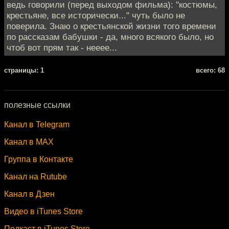
ведь говорили (перед выходом фильма): "костюмы,
крестьяне, все исторически..." чуть было не
поверила. Знаю о крестьянской жизни того времени
по рассказам бабушки - да, много всякого было, но
чтоб вот прям так - нееее...
cтраницы: 1
всего: 68
полезные ссылки
Канал в Telegram
Канал в MAX
Группа в Контакте
Канал на Rutube
Канал в Дзен
Видео в iTunes Store
Подкаст в iTunes Store