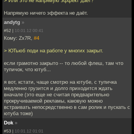
> Или это не напрямую эффект дает?
Напрямую ничего эффекта не даёт.
andytg
»
#52 |
10.01.12 00:41
Кому: Zx7R,
#4
> ЮТьюб поди на работе у многих закрыт.
если грамотно закрыто -- то любой флеш, там что
тупичок, что ютуб...
я вот, кстати, чаще смотрю на ютубе, с тупичка
медленно грузится и долго приходится ждать
вначале (это еще не считая предварительно
прокручиваемой рекламы, каковую можно
встраивать непосредственно в сам ролик и пускать с
ютуба тоже)
Dok
»
#53 |
10.01.12 01:01