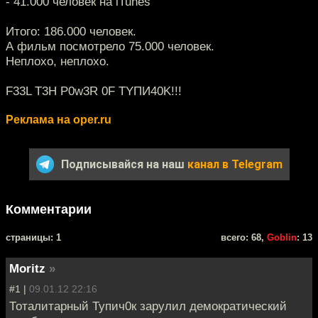
- 41.000 человек на iTunes
Итого: 186.000 человек.
А фильм посмотрело 75.000 человек.
Неплохо, неплохо.
F33L T3H P0w3R 0F TYПИ40K!!!
Реклама на oper.ru
Подписывайся на наш
канал в Telegram
Комментарии
cтраницы: 1
всего: 68,
Goblin
: 13
Moritz
»
#1 |
09.01.12 22:16
Тоталитарный Тупич0к зарулил демократический