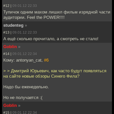
#12 |
09.01.12 22:33
Тупичок одним махом лишил фильм изрядной части
аудитории. Feel the POWER!!!!
studenteg
»
#13 |
09.01.12 22:33
А ещё сколько прочитало, а смотреть не стало!
Goblin
»
#14 |
09.01.12 22:34
Кому: antonyan_cat,
#6
> > Дмитрий Юрьевич, как часто будут появляться
на сайте новые обзоры Синего Фила?
Надо бы еженедельно.
Но не получается :(
Goblin
»
#15 |
09.01.12 22:34