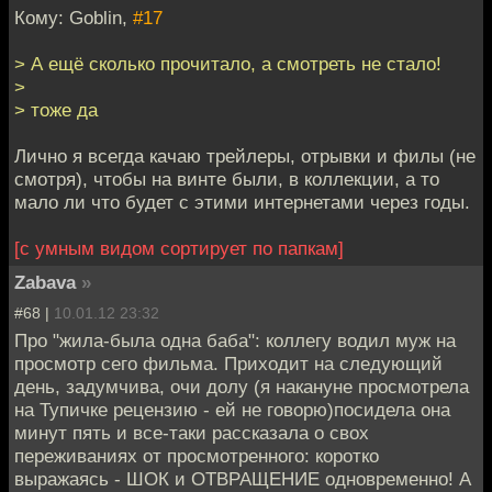
Кому: Goblin,
#17
> А ещё сколько прочитало, а смотреть не стало!
>
> тоже да
Лично я всегда качаю трейлеры, отрывки и филы (не
смотря), чтобы на винте были, в коллекции, а то
мало ли что будет с этими интернетами через годы.
[с умным видом сортирует по папкам]
Zabava
»
#68 |
10.01.12 23:32
Про "жила-была одна баба": коллегу водил муж на
просмотр сего фильма. Приходит на следующий
день, задумчива, очи долу (я накануне просмотрела
на Тупичке рецензию - ей не говорю)посидела она
минут пять и все-таки рассказала о свох
переживаниях от просмотренного: коротко
выражаясь - ШОК и ОТВРАЩЕНИЕ одновременно! А