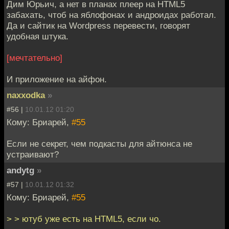
Дим Юрьич, а нет в планах плеер на HTML5
забахать, чтоб на яблофонах и андроидах работал.
Да и сайтик на Wordpress перевеcти, говорят
удобная штука.
[мечтательно]
И приложение на айфон.
naxxodka
»
#56 |
10.01.12 01:20
Кому: Бриарей,
#55
Если не секрет, чем подкасты для айтюнса не
устраивают?
andytg
»
#57 |
10.01.12 01:32
Кому: Бриарей,
#55
> > ютуб уже есть на HTML5, если чо.