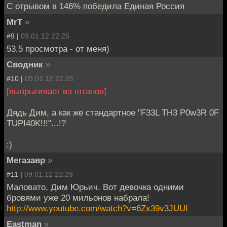
С отрывом в 146% победила Единая Россия
MrT
»
#9 |
09.01.12 22:25
53,5 просмотра - от меня)
Сводник
»
#10 |
09.01.12 22:25
[выпрыгивает из штанов]
Дядь Дим, а как же стандартное "F33L TH3 P0w3R 0F
TUPI40K!!!"...!?
:)
Мегазавр
»
#11 |
09.01.12 22:29
Маловато, Дим Юрьич. Вот девочка одними
бровями уже 20 мильонов набрала!
http://www.youtube.com/watch?v=6Zx39v3JUUI
Eastman
»