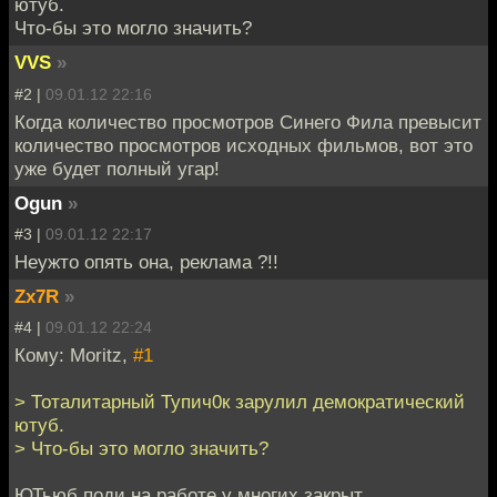
ютуб.
Что-бы это могло значить?
VVS
»
#2 |
09.01.12 22:16
Когда количество просмотров Синего Фила превысит
количество просмотров исходных фильмов, вот это
уже будет полный угар!
Ogun
»
#3 |
09.01.12 22:17
Неужто опять она, реклама ?!!
Zx7R
»
#4 |
09.01.12 22:24
Кому: Moritz,
#1
> Тоталитарный Тупич0к зарулил демократический
ютуб.
> Что-бы это могло значить?
ЮТьюб поди на работе у многих закрыт.