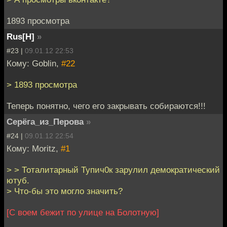
1893 просмотра
Rus[H]
»
#23 |
09.01.12 22:53
Кому: Goblin,
#22
> 1893 просмотра
Теперь понятно, чего его закрывать собираются!!!
Серёга_из_Перова
»
#24 |
09.01.12 22:54
Кому: Moritz,
#1
> > Тоталитарный Тупич0к зарулил демократический
ютуб.
> Что-бы это могло значить?
[С воем бежит по улице на Болотную]