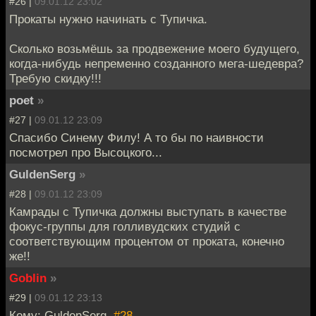
#26 |
09.01.12 23:02
Прокаты нужно начинать с Тупичка.
Сколько возьмёшь за продвежение моего будущего,
когда-нибудь непременно созданного мега-шедевра?
Требую скидку!!!
poet
»
#27 |
09.01.12 23:09
Спасибо Синему Филу! А то бы по наивности
посмотрел про Высоцкого...
GuldenSerg
»
#28 |
09.01.12 23:09
Камрады с Тупичка должны выступать в качестве
фокус-группы для голливудских студий с
соответствующим процентом от проката, конечно
же!!
Goblin
»
#29 |
09.01.12 23:13
Кому: GuldenSerg,
#28