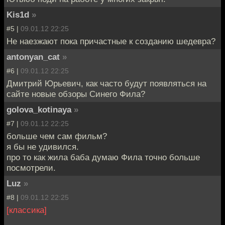
Kis1d
»
#5 |
09.01.12 22:25
Не наезжают пока причастные к созданию шедевра?
antonyan_cat
»
#6 |
09.01.12 22:25
Дмитрий Юрьевич, как часто будут появляться на
сайте новые обзоры Синего Фила?
golova_kotinaya
»
#7 |
09.01.12 22:25
больше чем сам фильм?
я бы не удивился.
про то как жила баба думаю Фила точно больше
посмотрели.
Luz
»
#8 |
09.01.12 22:25
[классика]