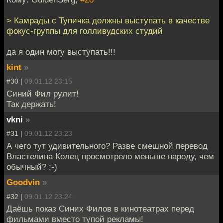
> Камрады с Тупичка должны выступать в качестве
фокус-группы для голливудских студий
да я один могу выступать!!!
kint
»
#30 |
09.01.12 23:15
Синий Фил рулит!
Так держать!
vkni
»
#31 |
09.01.12 23:23
А чего тут удивительного? Разве смешной перевод
Властелина Колец просмотрело меньше народу, чем
обычный? :-)
Goodvin
»
#32 |
09.01.12 23:24
Даёшь показ Синих Филов в кинотеатрах перед
фильмами вместо тупой рекламы!