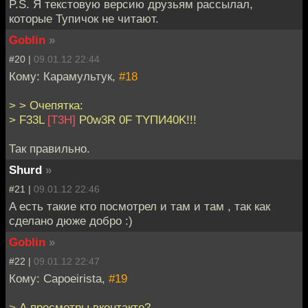
P.S. Я текстовую версию друзьям рассылал,
которые Тупичок не читают.
Goblin
»
#20 |
09.01.12 22:44
Кому: Карамультук,
#18
> > Очепятка:
> F33L
[T3H]
P0w3R 0F TYПИ40K!!!
Так правильно.
Shurd
»
#21 |
09.01.12 22:46
A есть такие кто посмотрел и там и там , так как
сделано дюже добро :)
Goblin
»
#22 |
09.01.12 22:47
Кому: Capoeirista,
#19
> А просмотры вконтакте?