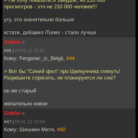
> Не хочу показаться занудой, но 233 000
просмотров - это не 233 000 человек!!!
угу, это значительно больше
кстати, добавил iTunes - стало лучше
Goblin
»
#46 |
09.01.12 23:53
Кому: Ferganec_iz_Belgii,
#44
> Вот бы "Синий фил" про Щелкунчика глянуть!
Разрешите спросить, не планируется ли сие?
он же старый
желательно новое
Goblin
»
#47 |
09.01.12 23:54
Кому: Шишкин Митя,
#40