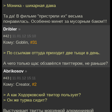
> Моника - шикарная дама
Та да! В фильме "пристрели их" весьма
понравилась. Особенно минет за мусорным баком!!!
Dribler
»
#42 |
11.01.12 15:10
Кому: Goblin,
#31
> По ссылкам оттуда приходит две тыщи в день.
А чего только щас обзавёлся твиттером, не раньше?
Abrikosov
»
#43 |
11.01.12 15:11
Кому: Creator,
#2
> А как Ходорковский твитор пользует?
> Он же турма сидит?
Выстукивает твитты морзянкой алюминиевой