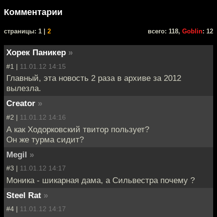
Комментарии
cтраницы: 1 |
2
всего: 118,
Goblin
: 12
Хорек Паникер
»
#1 |
11.01.12 14:15
Главный, эта новость 2 раза в архиве за 2012
вылезла.
Creator
»
#2 |
11.01.12 14:16
А как Ходорковский твитор пользует?
Он же турма сидит?
Megil
»
#3 |
11.01.12 14:17
Моника - шикарная дама, а Сильвестра почему ?
Steel Rat
»
#4 |
11.01.12 14:17