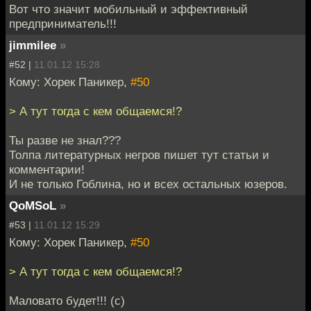
Вот что значит мобильный и эффективный
предприниматель!!!
jimmilee
»
#52 |
11.01.12 15:28
Кому: Хорек Паникер,
#50
> А тут тогда с кем общаемся!?
Ты разве не знал???
Толпа литературных негров пишет тут статьи и
комментарии!
И не только Гоблина, но и всех остальных юзеров.
QoMSoL
»
#53 |
11.01.12 15:29
Кому: Хорек Паникер,
#50
> А тут тогда с кем общаемся!?
Маловато будет!!! (с)