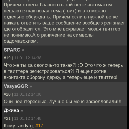
Причем ответы Главного в той ветке автоматом
вешаются как новая тема (твит) и это можно
отдельно обсуждать. Причем если в нужной ветке
нажать ответить ваше сообщение вообще хрен знает
где отобразится. Это мне вскрывает мозг,я твиттер
не понимаю.А ограничение на символы
садомазохизм.
SPARC
»
#19 |
11.01.12 14:38
Что же ты за сволочь-то такая?! :D Это что ж теперь
в твиттере регистрироваться?! Я еще против
вконтакта оборону держу, а теперь еще и твиттер!
VasyaGGR
»
#20 |
11.01.12 14:38
Они неинтересные. Лучше бы меня зафолловили!!!
Джина
»
#21 |
11.01.12 14:48
Кому: andytg,
#17