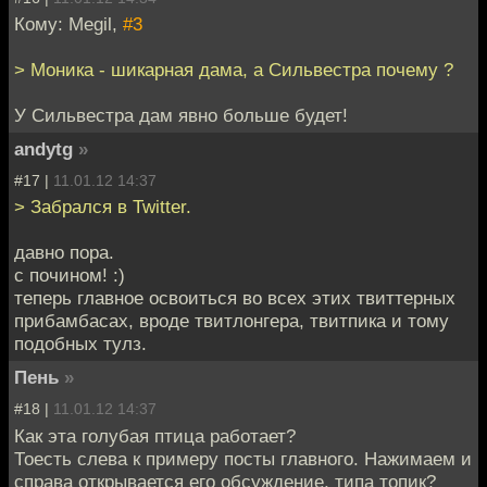
Кому: Megil,
#3
> Моника - шикарная дама, а Сильвестра почему ?
У Сильвестра дам явно больше будет!
andytg
»
#17 |
11.01.12 14:37
> Забрался в Twitter.
давно пора.
с почином! :)
теперь главное освоиться во всех этих твиттерных
прибамбасах, вроде твитлонгера, твитпика и тому
подобных тулз.
Пень
»
#18 |
11.01.12 14:37
Как эта голубая птица работает?
Тоесть слева к примеру посты главного. Нажимаем и
справа открывается его обсуждение, типа топик?