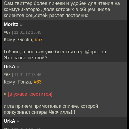
Сам твиттер более линеен и удобен для чтения на
коммуникаторах, доля которых в общем числе
клиентов соц.сетей растет постоянно.
Moritz
»
#67 |
11.01.12 15:45
Кому: Goblin,
#57
Гоблин, а вот там уже был твиттер @oper_ru
Это разве не твой?
UrkA
»
#68 |
11.01.12 15:46
Кому: Гонzа,
#63
>
[в ужасе крестится]
игла причем примотана к спичке, которой
прикуривал сигары Черчилль!!!
UrkA
»