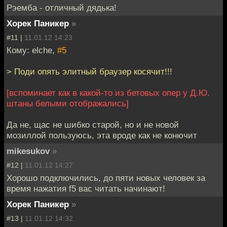
Рэемба - отличный дядька!
Хорек Паникер
»
#11 |
11.01.12 14:23
Кому: elche,
#5
> Поди опять элитный браузер косячит!!!
[вспоминает как в какой-то из бетовых опер у Д.Ю.
штаны белыми отображались]
Да не, щас не шибко старой, но и не новой
мозиллой пользуюсь, эта вроде как не конючит
mikesukov
»
#12 |
11.01.12 14:27
Хорошо подключились, до пяти новых человек за
время нажатия f5 вас читать начинают!
Хорек Паникер
»
#13 |
11.01.12 14:32