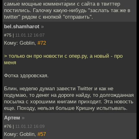
самые мощные комментарии с сайта в твиттер
постились. Галочку какую-нибудь "заслать так же в
twitter" рядом с кнопкой "отправить".
bel.shamharot
»
#75 |
11.01.12 16:07
Кому: Goblin,
#72
> только он про новости с опер.ру, а новый - про
меня
Фотка здоровская.
Блин, неделю думал завести Twitter и как не
подумаю, то денег на дороге найду, то долгожданная
посылка с хорошими книгами приходит. Эта новость
еще. Походу, нельзя больше Кришну испытывать.
Артем
»
#76 |
11.01.12 16:09
Кому: Goblin,
#57