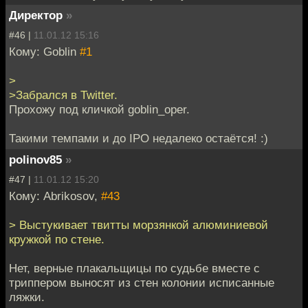
Директор
»
#46 |
11.01.12 15:16
Кому: Goblin
#1
>
>Забрался в Twitter.
Прохожу под кличкой goblin_oper.
Такими темпами и до IPO недалеко остаётся! :)
polinov85
»
#47 |
11.01.12 15:20
Кому: Abrikosov,
#43
> Выстукивает твитты морзянкой алюминиевой
кружкой по стене.
Нет, верные плакальщицы по судьбе вместе с
триппером выносят из стен колонии исписанные
ляжки.