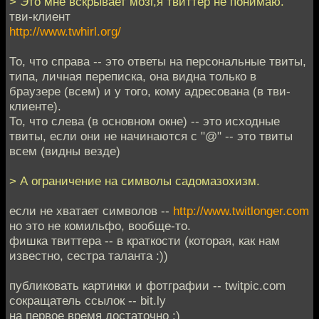
> Это мне вскрывает мозг,я твиттер не понимаю.
тви-клиент
http://www.twhirl.org/
То, что справа -- это ответы на персональные твиты,
типа, личная переписка, она видна только в
браузере (всем) и у того, кому адресована (в тви-
клиенте).
То, что слева (в основном окне) -- это исходные
твиты, если они не начинаются с "@" -- это твиты
всем (видны везде)
> А ограничение на символы садомазохизм.
если не хватает символов --
http://www.twitlonger.com
но это не комильфо, вообще-то.
фишка твиттера -- в краткости (которая, как нам
известно, сестра таланта :))
публиковать картинки и фотграфии -- twitpic.com
сокращатель ссылок -- bit.ly
на первое время достаточно :)