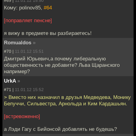
#69 |
11.01.12 15:50
Кому: polinov85,
#64
[поправляет пенсне]
я вижу в предмете вы разбираетесь!
Romualdos
»
#70 |
11.01.12 15:51
Дмитрий Юрьевич,а почему либеральную
общественность не добавите? Льва Щаранского
например?
UrkA
»
#71 |
11.01.12 15:52
> Вместо них назначил в друзья Медведева, Монику
Белуччи, Сильвестра, Арнольда и Ким Кардашьян.
[встревоженно]
а Лэди Гагу с Бийонсой добавлять не будешь?