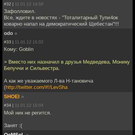
#32 |
11.01.12 14:58
Зафолловил.
Все, ждите в новостях - "Тоталитарный Тупи4ок
коварно напал на демократический Щебестан"!!!
odo
»
#33 |
11.01.12 15:02
Кому: Goblin
> Вместо них назначил в друзья Медведева, Монику
Белуччи и Сильвестра.
А как же уважаемого Л-ва Н-тановича
(
http://twitter.com/#!/LevSha
SHOEI
»
#34 |
11.01.12 15:04
Мой ник не регится.
Занят :(
QoMSoL
»