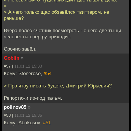
>
> А чего только щас обзавёлся твиттером, не
раньше?
Вчера полез счётчик посмотреть - с него две тыщи
человек на опер.ру приходит.
Срочно завёл.
Goblin
»
#57 |
11.01.12 15:33
Кому: Stonerose,
#54
> Про чтоу писать будете, Дмитрий Юрьевич?
Репортажи из-под пальм.
polinov85
»
#58 |
11.01.12 15:35
Кому: Abrikosov,
#51