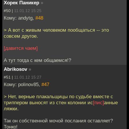
Хорек Паникер
»
#50 |
11.01.12 15:25
Кому: andytg,
#48
> А вот с живым человеком пообщаться -- это
совсем другое.
[давится чаем]
А тут тогда с кем общаемся!?
Abrikosov
»
#51 |
11.01.12 15:27
Кому: polinov85,
#47
> Нет, верные плакальщицы по судьбе вместе с
триппером выносят из стен колонии ис
[пис]
анные
ляжки.
Так он собственной мочой послания оставляет?
Тонко!