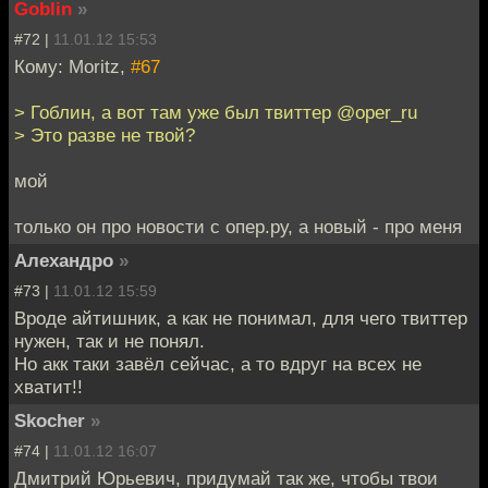
Goblin
»
#72 |
11.01.12 15:53
Кому: Moritz,
#67
> Гоблин, а вот там уже был твиттер @oper_ru
> Это разве не твой?
мой
только он про новости с опер.ру, а новый - про меня
Алехандро
»
#73 |
11.01.12 15:59
Вроде айтишник, а как не понимал, для чего твиттер
нужен, так и не понял.
Но акк таки завёл сейчас, а то вдруг на всех не
хватит!!
Skocher
»
#74 |
11.01.12 16:07
Дмитрий Юрьевич, придумай так же, чтобы твои