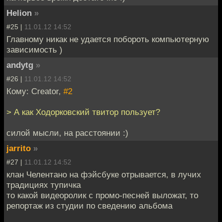
Helion
»
#25 |
11.01.12 14:52
Главному никак не удается побороть компьютерную
зависимость )
andytg
»
#26 |
11.01.12 14:52
Кому: Creator,
#2
> А как Ходорковский твитор пользует?
силой мысли, на расстоянии :)
jarrito
»
#27 |
11.01.12 14:52
клан Челентано на фэйсбуке отрывается, в лучих
традициях тупичка
то какой видеоролик с промо-песней выложат, то
репортаж из студии по сведению альбома