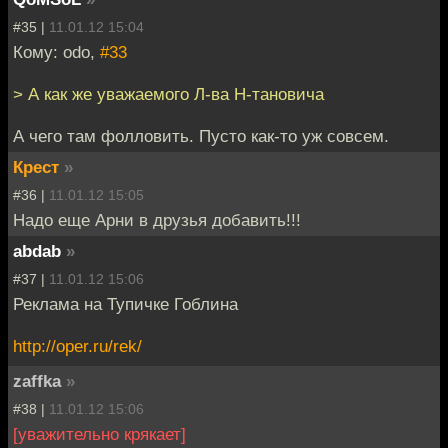
#35 |
11.01.12 15:04
Кому: odo,
#33
> А как же уважаемого Л-ва Н-тановича
А чего там фолловить. Пусто как-то уж совсем.
Крест
»
#36 |
11.01.12 15:05
Надо еще Арни в друзья добавить!!!
abdab
»
#37 |
11.01.12 15:06
Реклама на Тупичке Гоблина
http://oper.ru/rek/
zaffka
»
#38 |
11.01.12 15:06
[уважительно крякает]