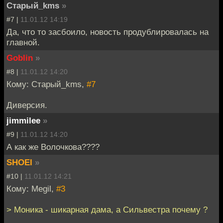
Старый_kms
»
#7 |
11.01.12 14:19
Да, что то засбоило, новость продублировалась на
главной.
Goblin
»
#8 |
11.01.12 14:20
Кому: Старый_kms,
#7
Диверсия.
jimmilee
»
#9 |
11.01.12 14:20
А как же Волочкова????
SHOEI
»
#10 |
11.01.12 14:21
Кому: Megil,
#3
> Моника - шикарная дама, а Сильвестра почему ?