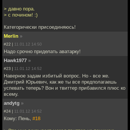
> давно пора.
> с почином! :)
Категорически присоединяюсь!
Merlin
»
#22 |
11.01.12 14:50
Надо срочно приделать аватарку!
Hawk1977
»
#23 |
11.01.12 14:52
Наверное задам избитый вопрос. Но - все же.
Дмитрий Юрьевич, как же ты все предполагаешь
успевать теперь? Вон и твиттер прибавился плюс ко
всему.
andytg
»
#24 |
11.01.12 14:52
Кому: Пень,
#18