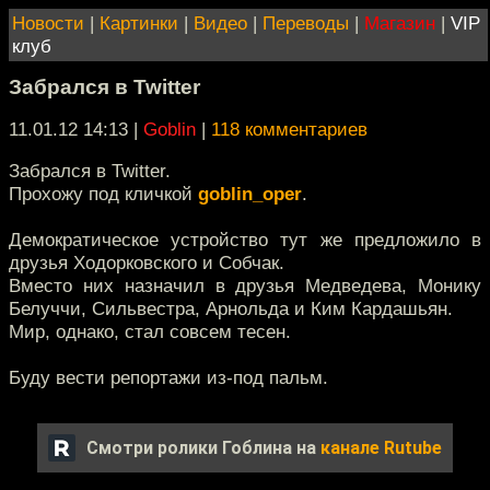
Новости
|
Картинки
|
Видео
|
Переводы
|
Магазин
|
VIP
клуб
Забрался в Twitter
11.01.12 14:13
|
Goblin
|
118 комментариев
Забрался в Twitter.
Прохожу под кличкой
goblin_oper
.
Демократическое устройство тут же предложило в
друзья Ходорковского и Собчак.
Вместо них назначил в друзья Медведева, Монику
Белуччи, Сильвестра, Арнольда и Ким Кардашьян.
Мир, однако, стал совсем тесен.
Буду вести репортажи из-под пальм.
Смотри ролики Гоблина на
канале Rutube