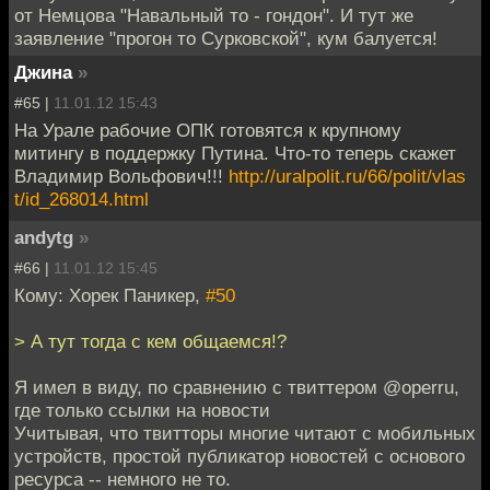
от Немцова "Навальный то - гондон". И тут же
заявление "прогон то Сурковской", кум балуется!
Джина
»
#65 |
11.01.12 15:43
На Урале рабочие ОПК готовятся к крупному
митингу в поддержку Путина. Что-то теперь скажет
Владимир Вольфович!!!
http://uralpolit.ru/66/polit/vlas
t/id_268014.html
andytg
»
#66 |
11.01.12 15:45
Кому: Хорек Паникер,
#50
> А тут тогда с кем общаемся!?
Я имел в виду, по сравнению с твиттером @operru,
где только ссылки на новости
Учитывая, что твитторы многие читают с мобильных
устройств, простой публикатор новостей с основого
ресурса -- немного не то.