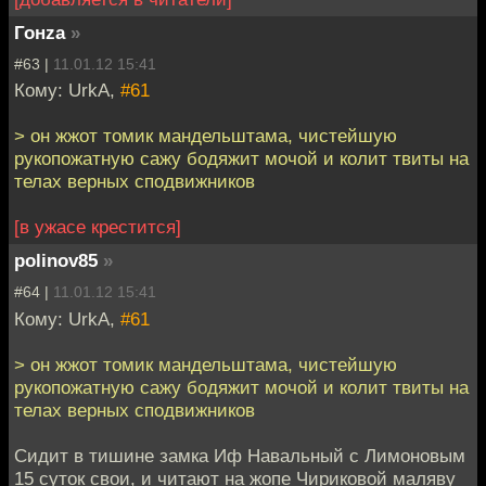
Гонzа
»
#63 |
11.01.12 15:41
Кому: UrkA,
#61
> он жжот томик мандельштама, чистейшую
рукопожатную сажу бодяжит мочой и колит твиты на
телах верных сподвижников
[в ужасе крестится]
polinov85
»
#64 |
11.01.12 15:41
Кому: UrkA,
#61
> он жжот томик мандельштама, чистейшую
рукопожатную сажу бодяжит мочой и колит твиты на
телах верных сподвижников
Сидит в тишине замка Иф Навальный с Лимоновым
15 суток свои, и читают на жопе Чириковой маляву