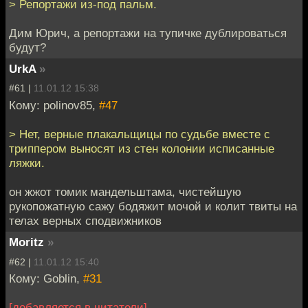
> Репортажи из-под пальм.
Дим Юрич, а репортажи на тупичке дублироваться
будут?
UrkA
»
#61 |
11.01.12 15:38
Кому: polinov85,
#47
> Нет, верные плакальщицы по судьбе вместе с
триппером выносят из стен колонии исписанные
ляжки.
он жжот томик мандельштама, чистейшую
рукопожатную сажу бодяжит мочой и колит твиты на
телах верных сподвижников
Moritz
»
#62 |
11.01.12 15:40
Кому: Goblin,
#31
[добавляется в читатели]