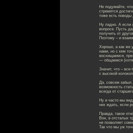
Не подумайте, что
стремятся достигн
тоже есть поводы 
Ну ладно. А если 
вопросе. Пусть да
получить от друго
Поэтому – и взаим
Хорошо, а как же 
нами, но с кем то
восхищаемся, през
— общаемся (хотя
Значит, что – все
с высокой колокол
Да, совсем забыл.
возможность стать
всегда от старшег
Ну и часто мы вид
них ждать, если р
Правда, такое отн
Вон, в отсталых т
не позволяет сомн
Так что мы уж точ