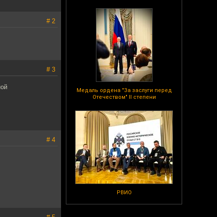
# 2
# 3
ной
Медаль ордена "За заслуги перед
Отечеством" II степени
# 4
РВИО