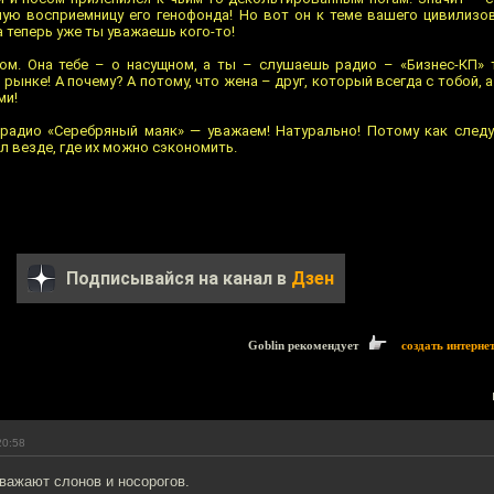
ную восприемницу его генофонда! Но вот он к теме вашего цивилизо
а теперь уже ты уважаешь кого-то!
ом. Она тебе – о насущном, а ты – слушаешь радио – «Бизнес-КП» 
ынке! А почему? А потому, что жена – друг, который всегда с тобой, 
ми!
 радио «Серебряный маяк» — уважаем! Натурально! Потому как след
 везде, где их можно сэкономить.
Подписывайся на канал в
Дзен
Goblin рекомендует
создать интерне
20:58
важают слонов и носорогов.