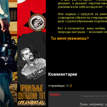
уважает, а уважает перспектив
усилием воли себя возвратил – 
Или сидишь с супругой за ужин
очередном обвале на очередном р
враг с разнообразными подляна
Вот и получается: жену любим,
природы-матушки – экономия сил
Ты меня уважаешь?
Комментарии
cтраницы: 1 |
2
Goblin
отправлено 12.01.12 
Львы, например, у