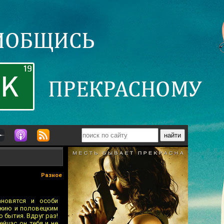
Разное
ановятся и особи
ужию и половецким
бытия. Вдруг раз!
ейчас он тебя и не