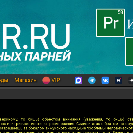
оды
Магазин
VIP
вериному, то бишь) объектом внимания (уважения, то бишь) ст
 нас взыгрывает инстинкт размножения. Сидишь этак с братом по ор
 разрешаешь за бокалом анжуйского насущные проблемы человеческого 
и и носом прилепился к чьим-то декольтированным ногам. Значит – с