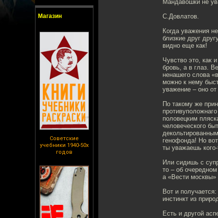
Мандавошки не ув
Магазин
С.Довлатов.
Когда уважения не
близкие друг друг
видно еще как!
Чувство это, как 
бровь, а в глаз. 
ненашего слова «вн
можно к нему быст
уважение – оно от
По такому же прин
противуположнаго 
половецким пляск
человеческого быт
декольтированным 
Советские
генофонда! Но вот
учебники 1940-50х
ты уважаешь кого-
годов
Или сидишь с супр
то – об очередном
а «Вести москвы»
Вот и получается
инстинкт из приро
Есть и другой аспе