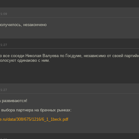
21:09
получилось, незакончено
21:27
то все соседи Николая Валуева по Госдуме, независимо от своей партий
голосуют одинаково с ним.
21:27
а развиваются!
я выбора партнера на брачных рынках:
e.ru/data/308/675/1216/6_1_1beck.pdf