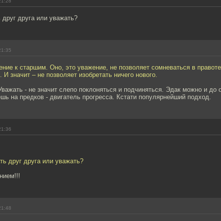
21:28
ь друг друга или уважать?
21:35
ние к старшим. Оно, это уважение, не позволяет сомневаться в правоте
 И значит – не позволяет изобретать ничего нового.
Уважать - не значит слепо поклоняться и подчиняться. Эдак можно и до
шь на предков - двигатель прогресса. Кстати популярнейший подход.
21:36
ать друг друга или уважать?
нием!!!
21:48