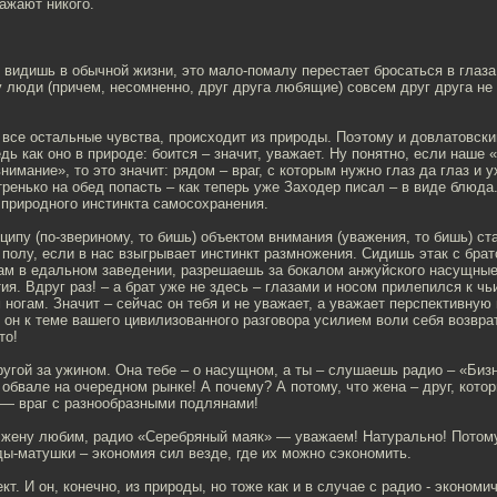
ажают никого.
 видишь в обычной жизни, это мало-помалу перестает бросаться в глаза.
у люди (причем, несомненно, друг друга любящие) совсем друг друга не 
и все остальные чувства, происходит из природы. Поэтому и довлатовски
Ведь как оно в природе: боится – значит, уважает. Ну понятно, если наше
имание», то это значит: рядом – враг, с которым нужно глаз да глаз и у
ренько на обед попасть – как теперь уже Заходер писал – в виде блюда.
 природного инстинкта самосохранения.
ципу (по-звериному, то бишь) объектом внимания (уважения, то бишь) ст
полу, если в нас взыгрывает инстинкт размножения. Сидишь этак с бра
ам в едальном заведении, разрешаешь за бокалом анжуйского насущны
ия. Вдруг раз! – а брат уже не здесь – глазами и носом прилепился к чь
ногам. Значит – сейчас он тебя и не уважает, а уважает перспективную
 он к теме вашего цивилизованного разговора усилием воли себя возвра
то!
угой за ужином. Она тебе – о насущном, а ты – слушаешь радио – «Бизн
 обвале на очередном рынке! А почему? А потому, что жена – друг, котор
 — враг с разнообразными подлянами!
: жену любим, радио «Серебряный маяк» — уважаем! Натурально! Пото
ды-матушки – экономия сил везде, где их можно сэкономить.
кт. И он, конечно, из природы, но тоже как и в случае с радио - экономи