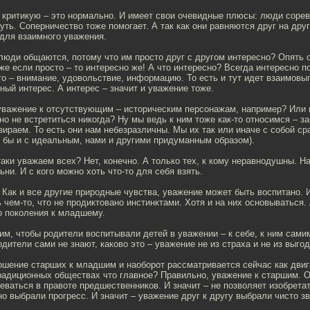
 критикую – это нормально. И имеет свои очевидные плюсы: люди сорев
уть. Соперничество тоже помогает. А так как они равняются друг на друга
для взаимного уважения.
люди общаются, потому что им просто друг с другом интересно? Опять 
же если просто – то интересно же! А что интересно? Всегда интересно п
го – внимание, удовольствие, информацию. То есть и тут идет взаимовы
ный интерес. А интерес – значит и уважение тоже.
уважение к отсутствующим – историческим персонажам, например? Или к
чно не встретиться никогда? Ну мы ведь к ним тоже как-то относимся – з
ираем. То есть они нам небезразличны. Мы их так или иначе с собой ср
 бы и с идеальным, нами и другими придуманным образом).
-таки уважаем всех? Нет, конечно. А только тех, к кому неравнодушны. Н
ьни. И с кого можно хоть что-то для себя взять.
 Как и все другие природные чувства, уважение может быть воспитано. И
 чем-то, что не продиктовано инстинктами. Хотя и на них основываться. 
о поколения к младшему.
им, чтобы родители воспитывали детей в уважении – к себе, к ним сами
одители сами не знают, каково это – уважение не из страха и не из выго
ошение старших к младшим и наоборот рассматривается сейчас как двиг
радиционных обществах что главное? Правильно, уважение к старшим. О
еваться в правоте предшественников. И значит – не позволяет изобретат
но выбрали прогресс. И значит – уважение друг к другу выбрали чисто 