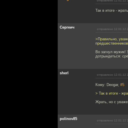
отправлено 12.01.12 
Так в итоге - жрат
Сергеич
отправлено 12.01.12 
>Правильно, уваже
предшественников.
Во загнул мужик! 
дотрындеться: срё
sherl
отправлено 12.01.12 
Кому: Deogar,
#5
> Так в итоге - жр
Жрать, но с уваже
polinov85
отправлено 12.01.12 