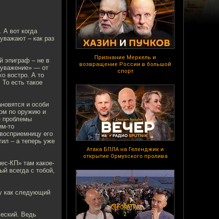
 А вот когда
уважают – как раз
Признание Меркель и
й эпиграф – не в
возвращение России в большой
 «уважение» — от
спорт
хо востро. А то
 То есть такое
ановятся и особи
том по оружию и
е проблемы
им-то
 восприемницу его
тил – а теперь уже
Атака БПЛА на Геленджик и
открытие Ормузского пролива
ес-КП» там какое-
ый всегда с тобой,
му как следующий
ческий. Ведь