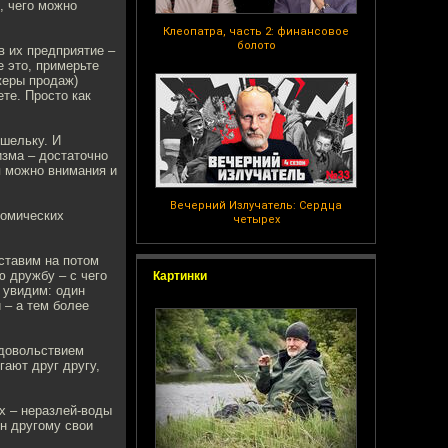
, чего можно
Клеопатра, часть 2: финансовое
болото
в их предприятие –
 это, примерьте
жеры продаж)
ете. Просто как
ошельку. И
зма – достаточно
ля можно внимания и
Вечерний Излучатель: Сердца
номических
четырех
ставим на потом
ю дружбу – с чего
Картинки
 увидим: один
 – а тем более
удовольствием
гают друг другу,
х – неразлей-воды
ин другому свои