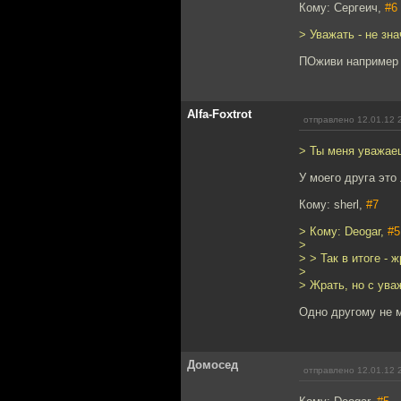
Кому: Сергеич,
#6
> Уважать - не зн
ПОживи например с
Alfa-Foxtrot
отправлено 12.01.12 
> Ты меня уважае
У моего друга это
Кому: sherl,
#7
> Кому: Deogar,
#5
>
> > Так в итоге - 
>
> Жрать, но с ува
Одно другому не м
Домосед
отправлено 12.01.12 