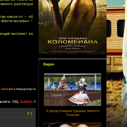
ванного разговора
там какое-то – об
а «Вести москвы» —
ующий инстинкт из
Видео
т магазин
в megagroup.ru
всего: 152,
Goblin
: 1
О предстоящем Турнире Святого
# 1
Георгия