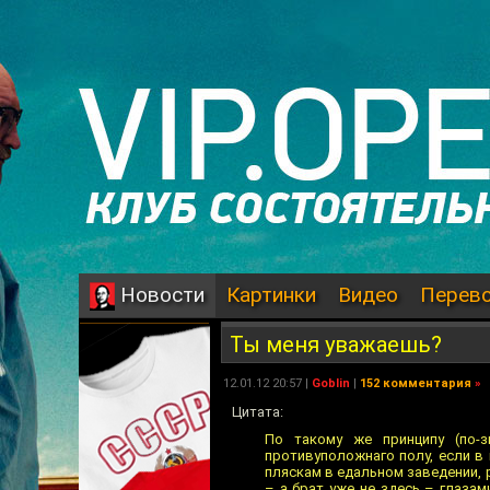
Картинки
Видео
Перев
Новости
Ты меня уважаешь?
12.01.12 20:57 |
Goblin
|
152 комментария
»
Цитата:
По такому же принципу (по-з
противуположнаго полу, если в
пляскам в едальном заведении,
– а брат уже не здесь – глазам