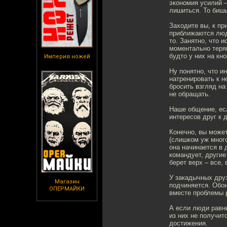
экономия усилий –
лишиться. То бишь
Заходите вы, к пр
приближаются люд
то. Занятно, что
моментально теряю
будто у них на кно
Империя ножей
Ну понятно, что и
натренировать к 
бросить взгляд на
не обращать.
Наше общение, есл
интересов друг к д
Конечно, вы может
(слишком уж много
она начинается в 
командует, другие
берет верх – все,
У закадычных друз
Магазин
подчиняется. Обои
ОПЕРМАЙКИ
вместе проблемы 
А если люди равн
из них не получит
достижения.