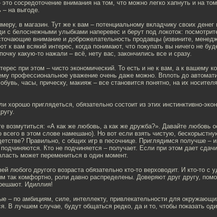
 это сосредоточение внимания на том, что можно легко хапнуть и на том
 – на выгоде.
имеру, в магазин. Тут же к вам – потенциальному вкладчику своих денег 
и с белоснежными улыбками наперевес и берут под локоток: посмотрите
 источающие внимание и доброжелательность продавцы (извините, менед
т к вам всякий интерес, когда понимают, что покупать вы ничего не буд
почку какую-то нажали – всё, нету вас, закончились все и сразу.
нтерес при этом – чисто экономический. То есть и не к вам, а к вашему к
нему профессиональное уважение очень даже можно. Вплоть до автомати
 обувь, часы, прическу, макияж – все становится понятно, на их носите
и хорошо приглядеться, обязательно состоит из этих инстинктивно-эко
ругу.
е возмутиться: «А как же любовь, а как же дружба?». Давайте любовь о
 всего в этом слове намешано). Но вот если взять чистую, бескорыстну
детстве? Правильно, с общих игр в песочнице. Приглядимся получше – и
 подчиняются. Кто не подчиняется – получает. Если при этом дает сдачи
 власть может перемениться в один момент.
ей любого другого возраста обязательно кто-то верховодит. И кто-то с 
м так комфортно, роли давно распределены. Доверяют друг другу, помо
решают. Идиллия!
ые – по амбициям, силе, интеллекту, привлекательности для окружающи
ся. В лучшем случае, будут общаться редко, да и то, чтобы показать од