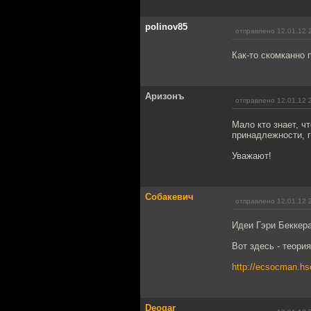
polinov85
отправлено 12.01.12 
Как-то скомканно 
Аризонъ
отправлено 12.01.12 
Мало кто знает, ч
принадлежности, 
Уважают!
Собакевич
отправлено 12.01.12 
Идеи Гэри Беккер
Вот здесь - теори
http://ecsocman.hs
Deogar