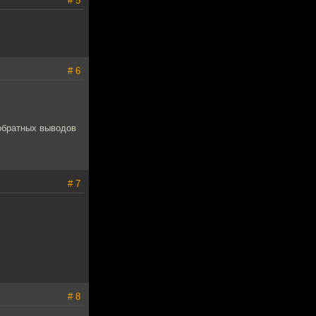
# 5
# 6
 обратных выводов
# 7
# 8