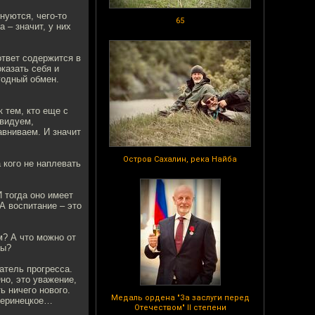
нуются, чего-то
65
 – значит, у них
ответ содержится в
оказать себя и
годный обмен.
 тем, кто еще с
авидуем,
авниваем. И значит
Остров Сахалин, река Найба
а кого не наплевать
 тогда оно имеет
А воспитание – это
м? А что можно от
ды?
атель прогресса.
но, это уважение,
ь ничего нового.
Медаль ордена "За заслуги перед
зверинецкое…
Отечеством" II степени