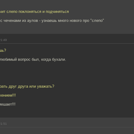
ачит слепо поклоняться и подчиняться
 чеченами из аулов - узнаешь много нового про "слепо"
21:49
шь?
 любимый вопрос был, когда бухали.
жрать друг друга или уважать?
жением!!!
ешает!!!
21:51