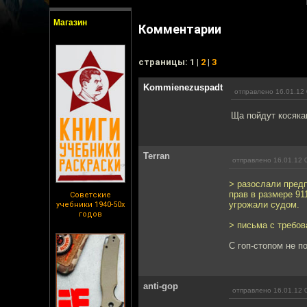
Магазин
Комментарии
cтраницы: 1 |
2
|
3
Kommienezuspadt
отправлено 16.01.12 
Ща пойдут косяка
Terran
отправлено 16.01.12 
> разослали пред
прав в размере 91
Советские
угрожали судом.
учебники 1940-50х
годов
> письма с требов
С гоп-стопом не п
anti-gop
отправлено 16.01.12 