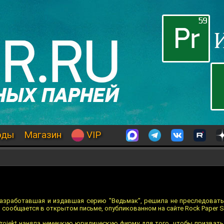
оды
Магазин
VIP
 разработавшая и издавшая серию "Ведьмак", решила не преследовать 
м сообщается в открытом письме, опубликованном на сайте Rock Paper S
Projekt наняла немецкую юридическую фирму для того, чтобы призвать