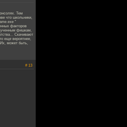
консолях. Тем
зве что школьники,
ame.exe "
ленных факторов
олученным фишкам,
атства... Скачивают
то еще вероятнее,
 Их, может быть,
# 13