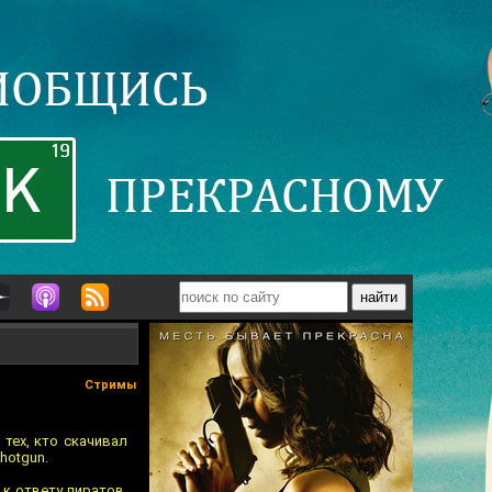
Стримы
тех, кто скачивал
hotgun.
 к ответу пиратов,