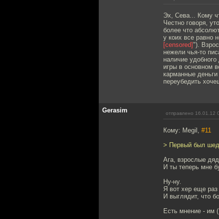
Эх, Сева... Кому ч
Честно говоря, ут
более что абсолют
у коих все равно 
[censored]
"). Взро
нежели чья-то пис
наличие удобного 
игры в основном в
карманные деньги 
переубедить хоче
Gerasim
отправлено 16.01.12 
Кому: Megil,
#11
> Первый был шеде
Ага, взрослые дяд
И ты теперь мне б
Ну-ну.
Я вот хер еще раз
И выглядит, что б
Есть мнение - им 