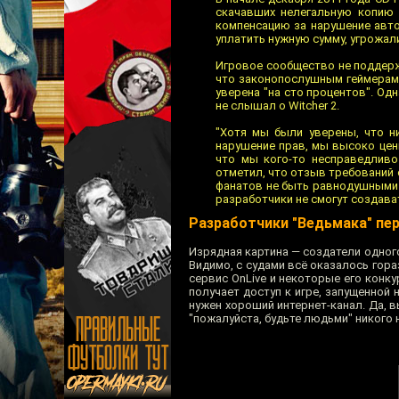
скачавших нелегальную копию 
компенсацию за нарушение авто
уплатить нужную сумму, угрожал
Игровое сообщество не поддержа
что законопослушным геймерам н
уверена "на сто процентов". Од
не слышал о Witcher 2.
"Хотя мы были уверены, что н
нарушение прав, мы высоко цен
что мы кого-то несправедливо
отметил, что отзыв требований о
фанатов не быть равнодушными к
разработчики не смогут создава
Разработчики "Ведьмака" пе
Изрядная картина — создатели одно
Видимо, с судами всё оказалось гора
сервис OnLive и некоторые его конку
получает доступ к игре, запущенной 
нужен хороший интернет-канал. Да, в
"пожалуйста, будьте людьми" никого 