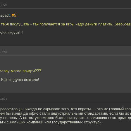
02:50
spadt,
#5
 тебя послушать - так получается за игры надо деньги платить, безобрази
упо звучит!!!
02:51
голову могло придти???
 Как из душа окатило!
03:03
крософтовцы никогда не скрывали того, что пираты — это их главный кап
рен бы винда да офис стали индустриальными стандартами, если бы их 
у не лень. А потом уже можно было приступить к взиманию некоторых де
ьги с больших компаний или государственных структур).