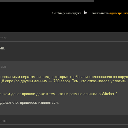
Goblin рекомендует
заказывать
одностранич
02:35
ми.
02:36
полагаемым пиратам письма, в которых требовали компенсацию за нару
1,8 евро (по другим данным — 750 евро). Тем, кто отказывался уплатить
анием денег пришли даже к тем, кто ни разу не слышал о Witcher 2.
одфартило, пришлось извиняться.
02:39