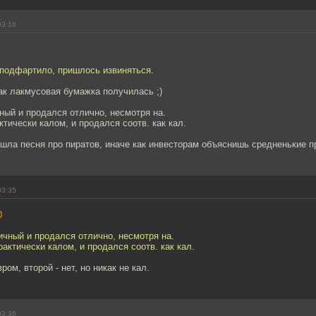
03:16
 подфартило, пришлось извиняться.
ак лакмусовая бумажка получилась ;)
ный и продался отлично, несмотря на.
тически калом, и продался соотв. как кал.
шла песня про пиратов, иначе как инвесторам объяснишь средненькие п
03:35
0
чный и продался отлично, несмотря на.
актически калом, и продался соотв. как кал.
ом, второй - нет, но никак не кал.
03:36