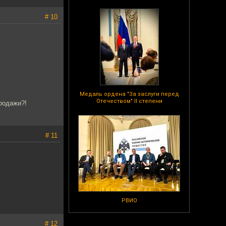
# 10
Медаль ордена "За заслуги перед
Отечеством" II степени
родажи?!
# 11
РВИО
# 12