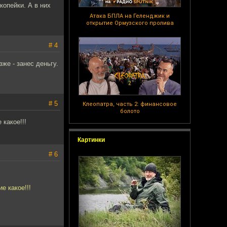
копейки. А в них
Атака БПЛА на Геленджик и
открытие Ормузского пролива
# 4
же - занес деньгу.
# 5
Клеопатра, часть 2: финансовое
болото
 какое!!!
Картинки
# 6
е какое!!!