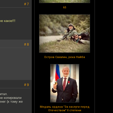
# 7
65
е какое!!!
# 8
Остров Сахалин, река Найба
# 9
итал.
не копировали
нег (к тому же
Медаль ордена "За заслуги перед
Отечеством" II степени