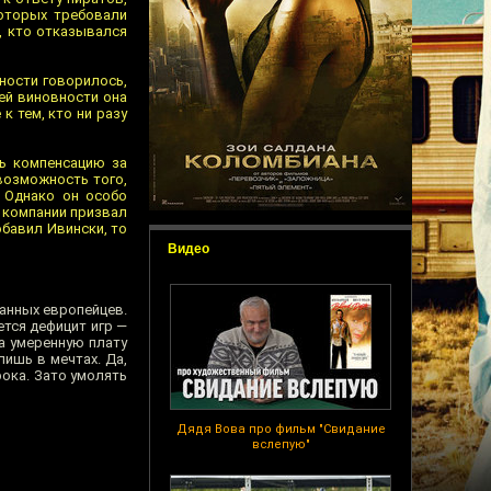
оторых требовали
, кто отказывался
тности говорилось,
ьей виновности она
к тем, кто ни разу
ь компенсацию за
возможность того,
. Однако он особо
а компании призвал
обавил Ивински, то
Видео
анных европейцев.
ется дефицит игр —
за умеренную плату
лишь в мечтах. Да,
рока. Зато умолять
Дядя Вова про фильм "Свидание
вслепую"