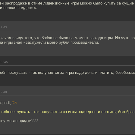
ей распродаже в стиме лицензионные игры можно было купить за сущие 
 и полная поддержка.
02:43
качал ввиду того, что бабла не было на момент выхода игры. Но чуть поз
а игры знал - заслужили моего рубля производители.
02:45
ебя послушать - так получается за игры надо деньги платить, безобразие
02:48
spadt,
#5
 тебя послушать - так получается за игры надо деньги платить, безобрази
лову могло придти???