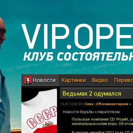
Картинки
Видео
Перев
Новости
Ведьмак 2 одумался
16.01.12 02:24 |
Сева
|
278 комментариев
»
Новости борьбы с пиратством:
Польская компания CD Projekt,
нелегальные копии игры. Об это
В начале декабря 2011 года CD 