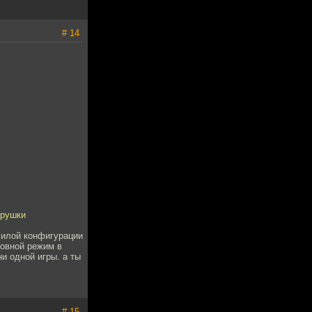
# 14
грушки
хилой конфигурации
новной режим в
и одной игры. а ты
# 15