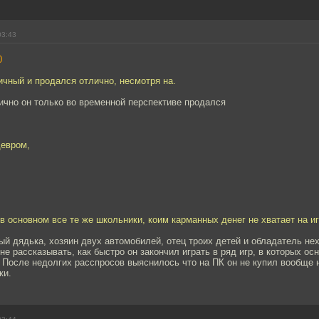
03:43
0
чный и продался отлично, несмотря на.
ично он только во временной перспективе продался
евром,
в основном все те же школьники, коим карманных денег не хватает на и
ый дядька, хозяин двух автомобилей, отец троих детей и обладатель не
мне рассказывать, как быстро он закончил играть в ряд игр, в которых ос
. После недолгих расспросов выяснилось что на ПК он не купил вообще н
ки.