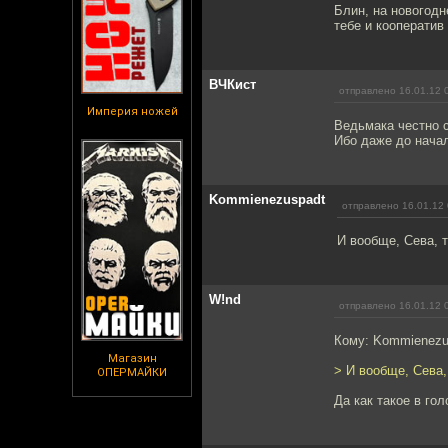
Блин, на новогодн
тебе и кооператив
ВЧКист
отправлено 16.01.12 
Империя ножей
Ведьмака честно с
Ибо даже до начал
Kommienezuspadt
отправлено 16.01.12 
И вообще, Сева, т
W!nd
отправлено 16.01.12 
Кому: Kommienezu
Магазин
> И вообще, Сева,
ОПЕРМАЙКИ
Да как такое в го