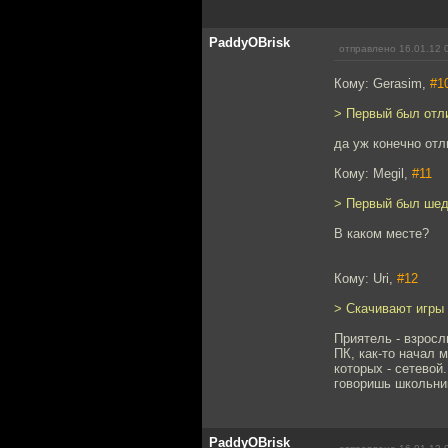
PaddyOBrisk
отправлено 16.01.12 
Кому: Gerasim,
#1
> Первый был отли
да уж конечно отл
Кому: Megil,
#11
> Первый был шед
В каком месте?
Кому: Uri,
#12
> Скачивают игры 
Приятель - взросл
ПК, как-то начал 
которых - сетевой
говоришь школьни
PaddyOBrisk