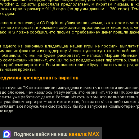
Witcher 2. Юристы разослали предполагаемым пиратам письма, в к
рских прав в размере 911,8 евро (по другим данным — 750 евро). Тем
и судом.
ло это решение, и CD Projekt опубликовала письмо, в котором в час
ичего не грозит, и компания собирается преследовать лишь тех, в ч
нако RPS позже сообщил, что письма с требованием денег пришли даже 
и одного из законных владельцев нашей игры не просили выплатит
им наших фанатов и их поддержку. И если существует хоть малейшая 
 обвинили, то мы не будем рисковать", — написал Марцин Ивински
 компенсации не значит, что CD Projekt поддерживает пиратство. Глав
 проблеме пиратства. Если пользователи не будут платить за игры, д
ть новые проекты.
редумали преследовать пиратов
го из лучших ПК-эксклюзивов вынуждены взывать к совести цивилизов
здо сложнее, чем казалось. Разумеется, это не значит, что на ПК ожида
ренты уже работают даже в России. Их суть в том, что пользователь 
на удалённом сервере — соответственно, "спиратить" что-либо может 
ыглядит всё похуже, чем смотрелось бы при запуске на компьютере иг
не надо.
Подписывайся на наш
канал в MAX