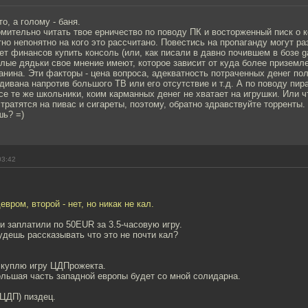
то, а голому - баня.
омительно читать твое ерничество по поводу ПК и восторженный писк о 
но непонятно на кого это рассчитано. Повестись на пропаганду могут ра
нет финансов купить консоль (или, как писали в давно почившем в бозе g
слые дядьки свое мнение имеют, которое зависит от куда более призем
анина. Эти факторы - цена вопроса, адекватность потраченных денег п
дивана напротив большого ТВ или его отсутствие и т.д. А по поводу пир
се те же школьники, коим карманных денег не хватает на игрушки. Или ч
тратятся на пивас и сигареты, поэтому, обратно здравствуйте торренты.
шь? =)
03:42
вром, второй - нет, но никак не кал.
и заплатили по 50EUR за 3.5-часовую игру.
удешь рассказывать что это не почти кал?
 куплю игру ЦДПрожекта.
ольшая часть западной европы будет со мной солидарна.
(ЦДП) пиздец.