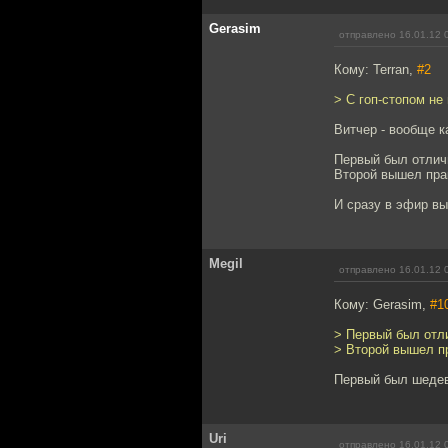
Gerasim
отправлено 16.01.12 
Кому: Terran,
#2
> С гоп-стопом не
Витчер - вообще к
Первый был отлич
Второй вышел прак
И сразу в эфир вы
Megil
отправлено 16.01.12 
Кому: Gerasim,
#1
> Первый был отли
> Второй вышел пр
Первый был шедевр
Uri
отправлено 16.01.12 