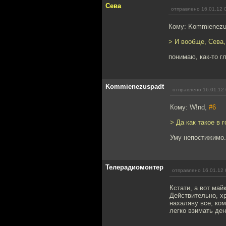
Сева
отправлено 16.01.12 
Кому: Kommienezu
> И вообще, Сева,
понимаю, как-то гл
Kommienezuspadt
отправлено 16.01.12 
Кому: W!nd,
#6
> Да как такое в 
Уму непостижимо.
Телерадиомонтер
отправлено 16.01.12 
Кстати, а вот май
Действительно, х
нахаляву все, ком
легко взимать ден