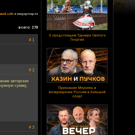
ный сайт
в megagroup.ru
всего: 278
О предстоящем Турнире Святого
# 1
Георгия
# 2
шение авторских
 нужную сумму,
Признание Меркель и
возвращение России в большой
спорт
# 3