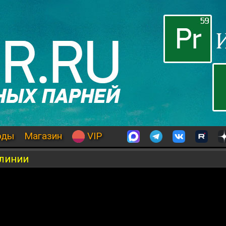
оды
Магазин
VIP
 линии