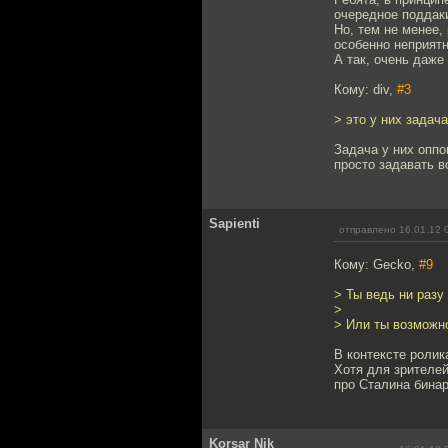
очередное поддаки
Но, тем не менее,
особенно неприят
А так, очень даже
Кому: div,
#3
> это у них задач
Задача у них оппо
просто задавать в
Sapienti
отправлено 16.01.12 
Кому: Gecko,
#9
> Ты ведь ни разу
>
> Или ты возможн
В контексте роли
Хотя для зрителей
про Сталина бинар
Korsar Nik