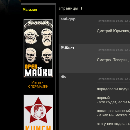
cтраницы: 1
Магазин
anti-gop
отправлено 16.01.12 
Дмитрий Юрьевич,
ВЧКист
отправлено 16.01.12 
Смотрю. Товарищ 
div
отправлено 16.01.12 
Магазин
ОПЕРМАЙКИ
порадовали ведущ
первый.
- что будет, если
после разъяснений
- а как мы можем 
это у них задача 