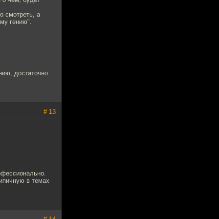
о смотреть, а
му гению".
нию, достаточно
# 13
офессионально.
типичную в темах