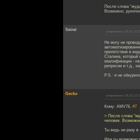
После слова "муда
Возможно, рукопо
Seirei
отправлено 16.01.12 
Не могу не провод
автоматизированно
препятствие в вид
Сталина, который 
квалификации - пе
репресии и т.д., к
P.S.: я не обкури
Gecko
отправлено 16.01.12 
Кому: AMV76,
#7
> После слова "му
человек. Возможно
Ты ведь ни разу в
Или ты возможно 