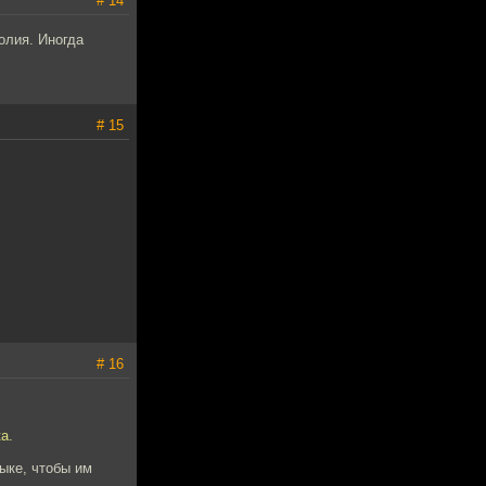
# 14
олия. Иногда
# 15
# 16
а.
зыке, чтобы им