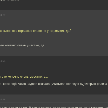
03:57
 в жизни это страшное слово не употреблял, да?
это конечно очень уместно, да.
04:04
т это конечно очень уместно, да.
, хотя ещё бабка надвое сказала, учитывая целевую аудиторию ролика.
04:16
 верно себя ведут. В конце концов, если нет конфликта, то и говорить не