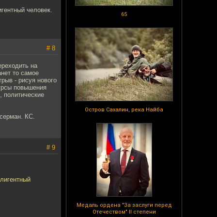
игентный человек.
65
# 8
ереходить на
анет то самое
рыв - рисуя нового
курсы повышения
, политические
Остров Сахалин, река Найба
ссерман. КС.
# 9
ллигентный
Медаль ордена "За заслуги перед
Отечеством" II степени