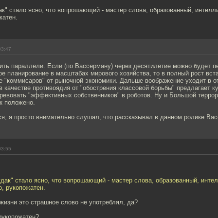
к" стало ясно, что вопрошающий - мастер слова, образованный, интелл
жатен.
03:47
ить параллели. Если (по Вассерману) через десятилетие можно будет п
е планирование в масштабах мирового хозяйства, то в полный рост вст
е "коммисаров" от рыночной экономики. Дальше воображение уходит в от
в качестве противоядия от "обострения классовой борьбы" предлагает 
ревовать "эффективных собственников" в роботов. Ну и Большой террор
ак положено.
лся, я просто внимательно слушал, что рассказывал в данном ролике Ва
03:55
дак" стало ясно, что вопрошающий - мастер слова, образованный, инте
, рукопожатен.
 жизни это страшное слово не употреблял, да?
рукопожатен?