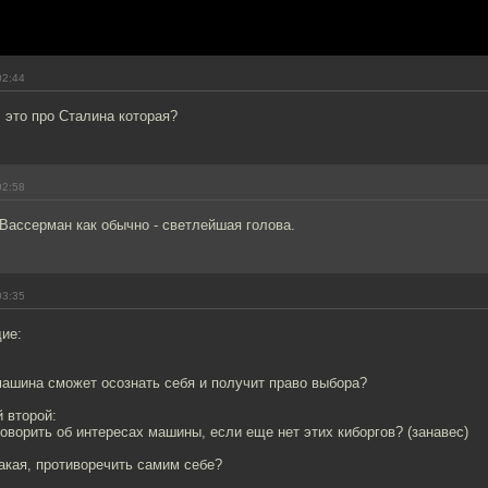
02:44
 это про Сталина которая?
02:58
Вассерман как обычно - светлейшая голова.
03:35
ие:
 машина сможет осознать себя и получит право выбора?
 второй:
говорить об интересах машины, если еще нет этих киборгов? (занавес)
такая, противоречить самим себе?