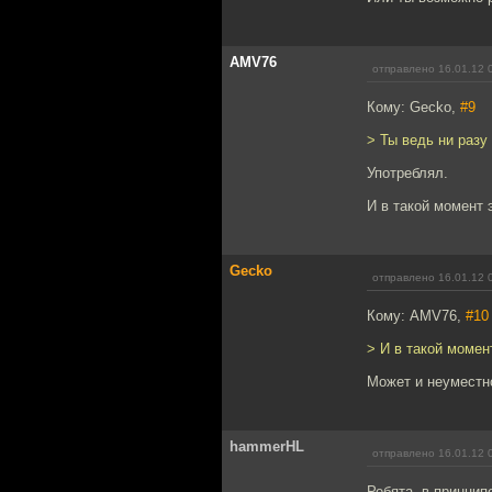
AMV76
отправлено 16.01.12 
Кому: Gecko,
#9
> Ты ведь ни разу
Употреблял.
И в такой момент 
Gecko
отправлено 16.01.12 
Кому: AMV76,
#10
> И в такой момен
Может и неуместно
hammerHL
отправлено 16.01.12 
Ребята, в принципе