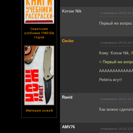
Korsar Nik
отправлено 16.01.12 
Первый же вопрос 
Советские
учебники 1940-50х
годов
Gecko
отправлено 16.01.12 
Кому: Korsar Nik,
> Первый же вопро
АААААААААААААА!
Ребята жгут!
Ravid
отправлено 16.01.12 
Как можно сделат
Империя ножей
AMV76
отправлено 16.01.12 