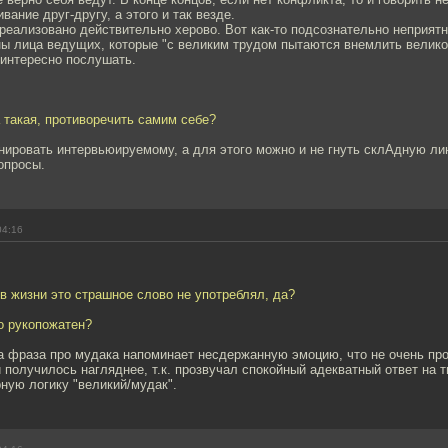
вание друг-другу, а этого и так везде.
 реализовано действительно херово. Вот как-то подсознательно неприятн
ны лица ведущих, которые "с великим трудом пытаются внемлить велико
 интересно послушать.
а такая, противоречить самим себе?
нировать интервьюируемому, а для этого можно и не гнуть склАдную ли
опросы.
04:16
 в жизни это страшное слово не употреблял, да?
о рукопожатен?
ка фраза про мудака напоминает несдержанную эмоцию, что не очень пр
 получилось нагляднее, т.к. прозвучал спокойный адекватный ответ на 
ную логику "великий/мудак".