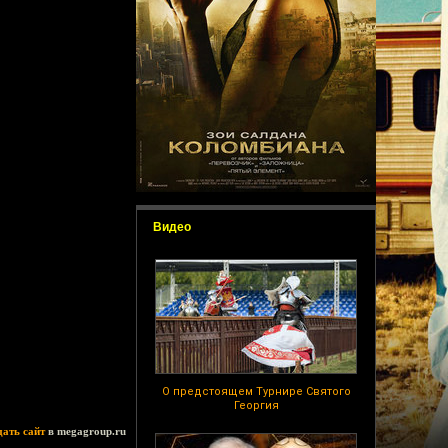
Видео
О предстоящем Турнире Святого
Георгия
дать сайт
в megagroup.ru