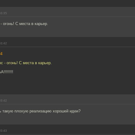
03:35
- огонь! С места в карьер.
03:42
#4
с - огонь! С места в карьер.
!!!!!!!
03:42
ь такую плохую реализацию хорошей идеи?
03:43