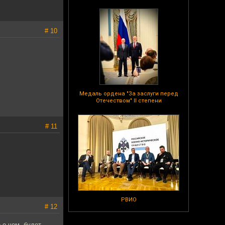
# 10
Медаль ордена "За заслуги перед
Отечеством" II степени
# 11
РВИО
# 12
 о чем, будет