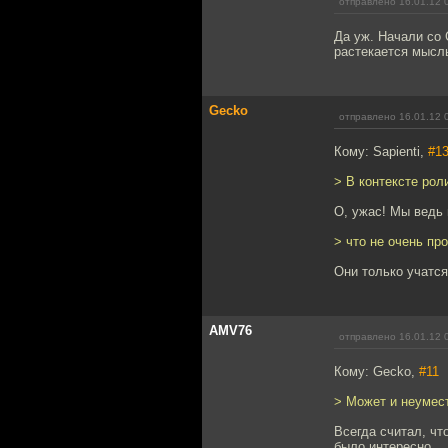
отправлено 16.01.12 
Да уж. Начали со
растекается мысль
Gecko
отправлено 16.01.12 
Кому: Sapienti,
#1
> В контексте ро
О, ужас! Мы ведь 
> что не очень пр
Они только учатся
AMV76
отправлено 16.01.12 
Кому: Gecko,
#11
> Может и неумест
Всегда считал, чт
было интересно.