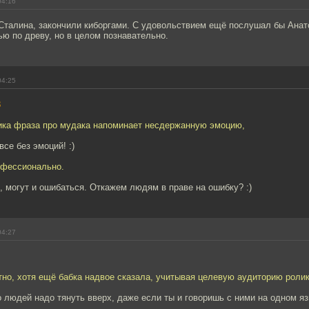
04:16
 Сталина, закончили киборгами. С удовольствием ещё послушал бы Анат
ю по древу, но в целом познавательно.
04:25
3
лика фраза про мудака напоминает несдержанную эмоцию,
все без эмоций! :)
офессионально.
, могут и ошибаться. Откажем людям в праве на ошибку? :)
04:27
но, хотя ещё бабка надвое сказала, учитывая целевую аудиторию ролик
о людей надо тянуть вверх, даже если ты и говоришь с ними на одном я