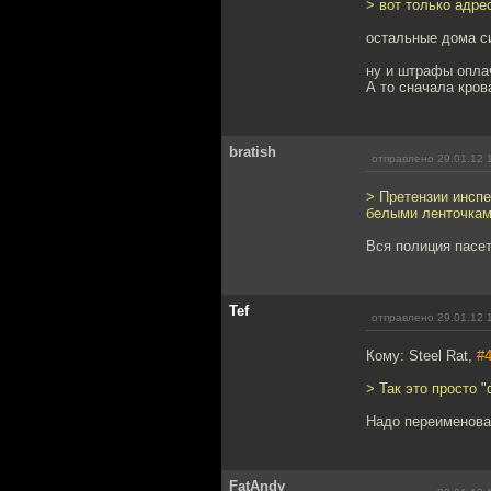
> вот только адр
остальные дома си
ну и штрафы опла
А то сначала кро
bratish
отправлено 29.01.12 
> Претензии инсп
белыми ленточкам
Вся полиция пасет
Tef
отправлено 29.01.12 
Кому: Steel Rat,
#
> Так это просто 
Надо переименоват
FatAndy