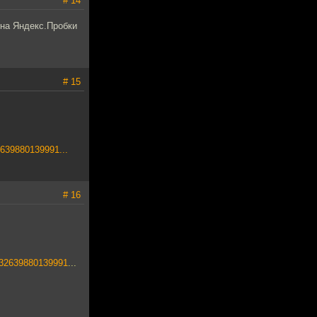
# 14
 на Яндекс.Пробки
# 15
2639880139991...
# 16
232639880139991
...