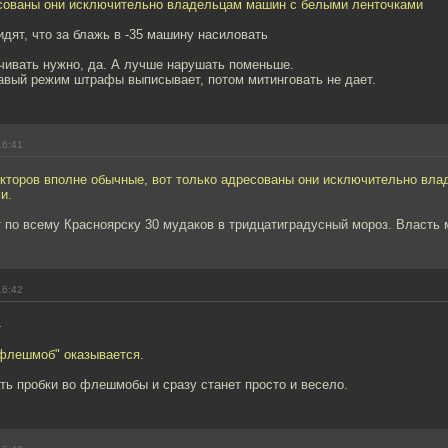
есованы они исключительно владельцам машин с белыми ленточками
дят, что за блажь в -35 машину насиловать
чивать нужно, да. А лучше нарушать поменьше.
вавый режим штрафы выписывает, потом митинговать не дает.
16:41
екторов вполне обычные, вот только адресованы они исключительно вл
и.
 по всему Красноярску 30 мудаков в тридцатиградусный мороз. Власть 
16:42
4
"флешмоб" оказывается.
ь пробки во флешмобы и сразу станет просто и весело.