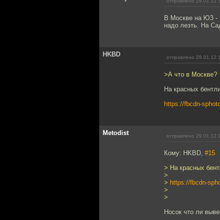
отправлено 29.01.12 
В Москве на ЮЗ - 
надо лезть. На Сад
HKBD
отправлено 29.01.12 
>А что в Москве?
На красных бентли
https://fbcdn-sph
Metodist
отправлено 29.01.12 
Кому: HKBD,
#15
> На красных бент
>
>
https://fbcdn-s
>
>
Носок что ли выв