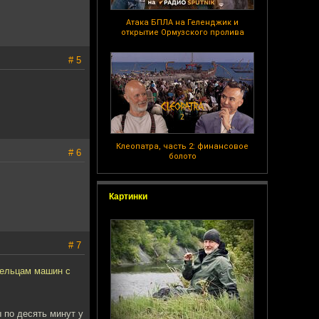
Атака БПЛА на Геленджик и
открытие Ормузского пролива
# 5
Клеопатра, часть 2: финансовое
# 6
болото
Картинки
# 7
дельцам машин с
 по десять минут у