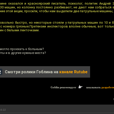
ине оказался и красноярский писатель, психолог, политик Андрей З
0 машин, но колонну постоянно разбивают, не дают нам собраться в
ие этой акции, просили, чтобы нам выделили две патрульные машины, 
вольно быстро, но некоторые стояли у патрульных машин по 10 и бо
ас номера грязные.Претензии инспекторов вполне обычные, вот толь
н с белыми ленточками.
смогло проехать к больным?
ты и в другие нужные места?
Смотри ролики Гоблина на
канале Rutube
Goblin рекомендует
заказывать
разработ
16:22