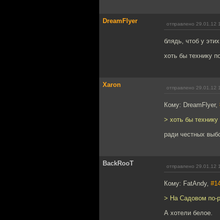
DreamFlyer
отправлено 29.01.12 
блядь, чтоб у эти
хоть бы технику п
Xaron
отправлено 29.01.12 
Кому: DreamFlyer,
> хоть бы технику
ради честных выбо
BackRooT
отправлено 29.01.12 
Кому: FatAndy,
#1
> На Садовом по-р
А хотели белое.