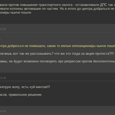
вали против повышения транспортного налога - останавливали ДПС так 
ивали колонны автомашин по частям. Но в итоге до центра добраться не
ионеры нынче пошли
16:28
1
ентра добраться не помешало, какие то вялые оппозиционеры нынче пош
лагаешь вот так же рассказывать? что же это тогда за акция протеста?!!!
рамы, не будет возможно поговорить про репрессии против белоленточны
16:28
хитрую жопу, есть хуй винтом!!!
асов, правильное решение.
16:30