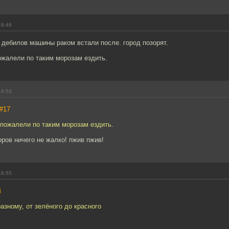
16:46
х дебилов машины раком встали после. город позорят.
ожалели по таким морозам ездить.
16:53
#17
 пожалели по таким морозам ездить.
ров ничего не жалко! пжив пжив!
16:55
4
азному, от зелёного до красного