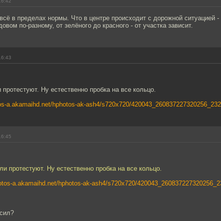
16:42
всё в пределах нормы. Что в центре происходит с дорожной ситуацией -
овом по-разному, от зелёного до красного - от участка зависит.
16:43
 протестуют. Ну естественно пробка на все кольцо.
otos-a.akamaihd.net/hphotos-ak-ash4/s720x720/420043_260837227320256_23
16:45
ли протестуют. Ну естественно пробка на все кольцо.
photos-a.akamaihd.net/hphotos-ak-ash4/s720x720/420043_260837227320256_
есил?