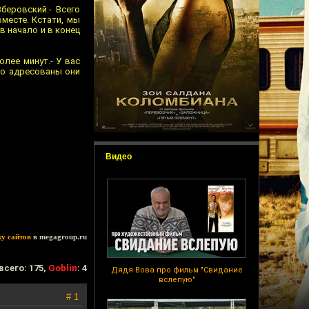
беровский:- Всего
месте. Кстати, мы
в начало и в конец
лее минут.- У вас
ко адресованы они
Видео
ку сайтов
в megagroup.ru
всего: 175,
Goblin
: 4
Дядя Вова про фильм "Свидание
вслепую"
# 1