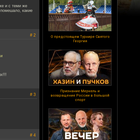
же и с теми же
 помешало, какие
# 2
О предстоящем Турнире Святого
Георгия
ли
х!!!
Признание Меркель и
# 3
возвращение России в большой
спорт
# 4