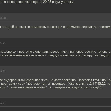
, а то не ровен час еще по 20.25 в суд уволокут.
16:34
с погодой не смогли помешать оппозиции еще ближе подтолкнуть режим к
16:34
на дорогах просто не включали поворотники при перестроении. Теперь 
читаю правильное начинание - люди должны знать кто вокруг них ездит.
16:41
ве пидарасня либеральная жить не даёт спокойно. Нарезают круги по Са
 друг другу свои "пёстрые ленты" передают. Уже звонил в ДЧ ГИБДД по 
ли: "Ваше заявление принято"! А гонодны как ездили, так и ездЮт.
16:41