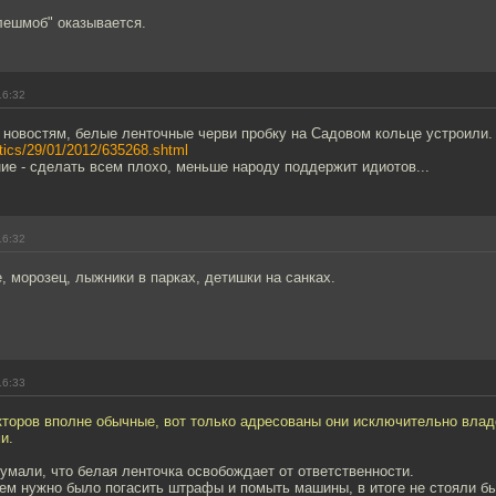
лешмоб" оказывается.
16:32
 новостям, белые ленточные черви пробку на Садовом кольце устроили.
litics/29/01/2012/635268.shtml
е - сделать всем плохо, меньше народу поддержит идиотов...
16:32
, морозец, лыжники в парках, детишки на санках.
16:33
кторов вполне обычные, вот только адресованы они исключительно вла
и.
умали, что белая ленточка освобождает от ответственности.
ем нужно было погасить штрафы и помыть машины, в итоге не стояли бы