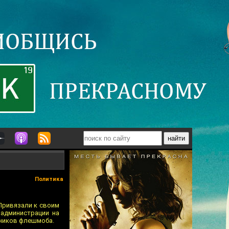
Политика
Привязали к своим
 администрации на
тников флешмоба.