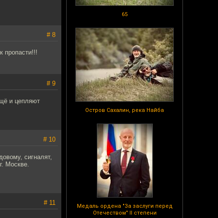
65
# 8
 пропасти!!!
# 9
ещё и цепляют
Остров Сахалин, река Найба
# 10
довому, сигналят,
г. Москве.
# 11
Медаль ордена "За заслуги перед
Отечеством" II степени