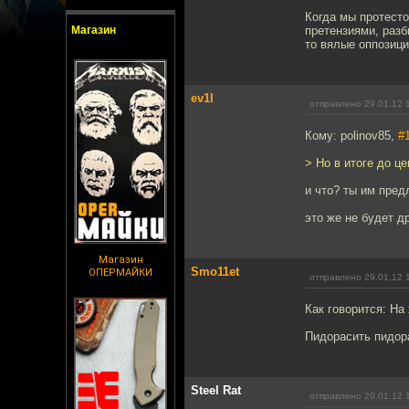
Когда мы протесто
Магазин
претензиями, разб
то вялые оппозиц
ev1l
отправлено 29.01.12 
Кому: polinov85,
#
> Но в итоге до ц
и что? ты им пред
это же не будет д
Магазин
Smo11et
ОПЕРМАЙКИ
отправлено 29.01.12 
Как говорится: На 
Пидорасить пидор
Steel Rat
отправлено 29.01.12 