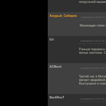
патрульной машины
Хмурый_Сибиряк
отправлено 29.01.12 
Махинации гэбни 
Gri
отправлено 29.01.12 
Раньше пидорасы 
белые ленточки. С
ACMech
отправлено 29.01.12 
Третий час в Моск
мигают аварийкой,
Выслушали и сказа
BackRooT
отправлено 29.01.12 