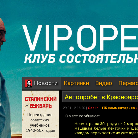
Картинки
Видео
Перев
Новости
Автопробег в Краснояр
29.01.12 16:20 |
Goblin
|
175 комментариев
»
C мест сообщают:
Несмотря на 30-градусный моро
машинам белые ленточки и шар
каждом перекрестке их уже жда