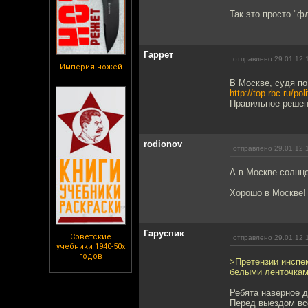
Так это просто "ф
Гаррет
отправлено 29.01.12 
Империя ножей
В Москве, судя по
http://top.rbc.ru/po
Правильное решени
rodionov
отправлено 29.01.12 
А в Москве солнце
Хорошо в Москве!
Гаруспик
Советские
отправлено 29.01.12 
учебники 1940-50х
годов
>Претензии инспе
белыми ленточкам
Ребята наверное д
Перед выездом вс