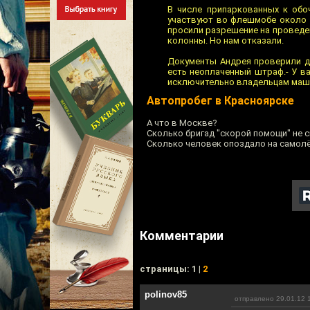
В числе припаркованных к обоч
участвуют во флешмобе около 3
просили разрешение на проведен
колонны. Но нам отказали.
Документы Андрея проверили до
есть неоплаченный штраф.- У в
исключительно владельцам маши
Автопробег в Красноярске
А что в Москве?
Сколько бригад "скорой помощи" не 
Сколько человек опоздало на самолё
Комментарии
cтраницы: 1 |
2
polinov85
отправлено 29.01.12 