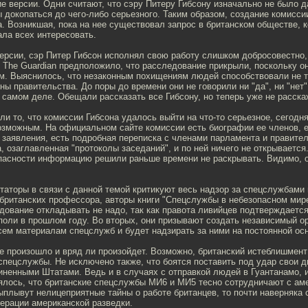
е версии. Одни считают, что сэру Питеру Гибсону изначально не было д
 докопаться до чего-либо серьезного. Таким образом, создание комисси
. Возникшая, пока на нее существовал запрос в британском обществе, 
ала всех интересовать.
ерсии, сэр Питер Гибсон исполнял свою работу слишком добросовестно, 
 The Guardian предположило, что расследование прикрыли, поскольку о
. Выяснилось, что незаконным похищениям людей способствовали не 
ны правительства. До поры до времени они не говорили ни "да", ни "нет"
 самом деле. Обещали рассказать все Гибсону, но теперь уже не расска
ли то, что комиссии Гибсона удалось выйти на что-то серьезное, сегодня
озможным. На официальном сайте комиссии есть биографии ее членов, 
заявления, есть подробная переписка с членами парламента и правитель
, озаглавленная "протоколы заседаний", и по ней ничего не открывается
пасности информацию решили раньше времени не раскрывать. Видимо, он
таторы в связи с данной темой критикуют весь надзор за спецслужбами
британских профессора, авторы книги "Спецслужбы в небезопасном мире"
дование откладывать не надо, так как правота ливийцев подтверждаетс
оли в прошлом году. Во вторых, они призывают создать независимый ор
сем материалам спецслужб и будет надзирать за ними на постоянной ос
не произошло и вряд ли произойдет. Возможно, британский истеблишмент
спецслужбы. Не исключено также, что боятся поставить под удар свои 
ненными Штатами. Ведь и в случаях с отправкой людей в Гуантанамо, и
ялось, что британские спецслужбы МИ6 и МИ5 тесно сотрудничают с ам
плывут нелицеприятные тайны о работе британцев, то почти наверняка 
ерации американской разведки.