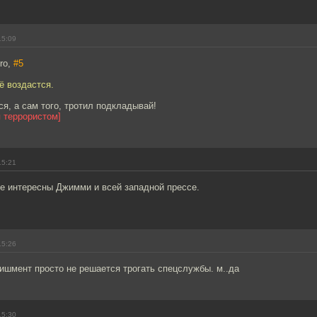
15:09
ro,
#5
ё воздастся.
ся, а сам того, тротил подкладывай!
я террористом]
15:21
 интересны Джимми и всей западной прессе.
15:26
ишмент просто не решается трогать спецслужбы. м..да
15:30