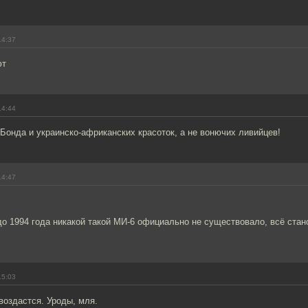
14:37
ют
14:44
онда и украинско-африканских красоток, а не вонючих ливийцев!
14:47
до 1994 года никакой такой МИ-6 официально не существовало, всё ста
15:03
воздастся. Уроды, мля.