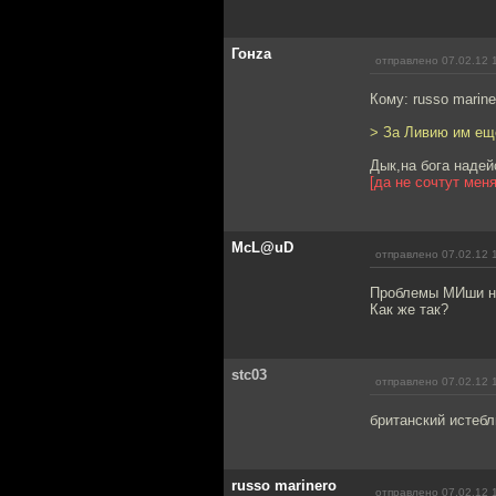
Гонzа
отправлено 07.02.12 
Кому: russo marine
> За Ливию им ещ
Дык,на бога надей
[да не сочтут мен
McL@uD
отправлено 07.02.12 
Проблемы МИши не
Как же так?
stc03
отправлено 07.02.12 
британский истебл
russo marinero
отправлено 07.02.12 