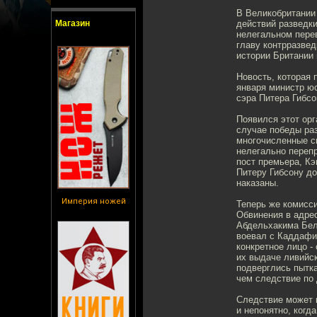
В Великобритании
Магазин
действий разведк
нелегальном перев
главу контрразвед
истории Британии 
Новость, которая 
января министр ю
сэра Питера Гибсо
Появился этот орг
случае победы раз
многочисленные св
нелегально перепр
пост премьера, К
Питеру Гибсону до
наказаны.
Империя ножей
Теперь же комисси
Обвинения в адре
Абдельхакима Бел
воевал с Каддафи 
конкретное лицо -
их выдаче ливийск
подверглись пытка
чем следствие по 
Следствие может п
и непонятно, когд