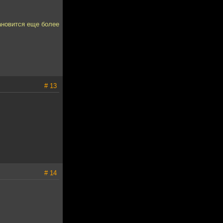
ановится еще более
# 13
# 14