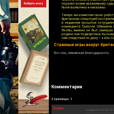
поручил всеми уважаемому судье
были выявлены и наказаны.
Теперь же комиссия свою работ
британских спецслужб поступили
в недавнем прошлом сотруднича
коменданта Триполи. Обвинили 
Якобы, именно он был замешан 
родине они подверглись пыткам 
чем следствие по делу – а Аль-
Странные игры вокруг брита
Вот она, ливийская благодарность.
Комментарии
cтраницы: 1
Goblin
отправлено 07.02.12 