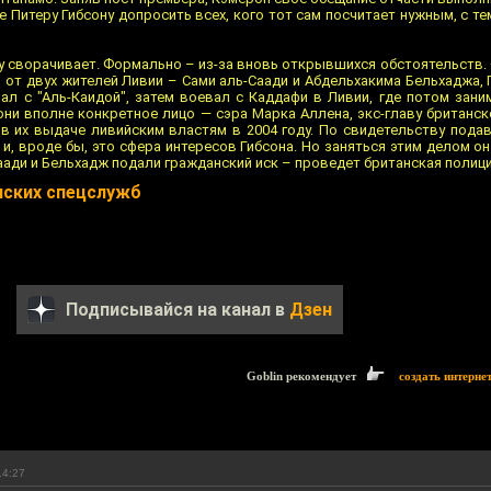
 Питеру Гибсону допросить всех, кого тот сам посчитает нужным, с т
у сворачивает. Формально – из-за вновь открывшихся обстоятельств. 
 от двух жителей Ливии – Сами аль-Саади и Абдельхакима Бельхаджа, 
л с "Аль-Каидой", затем воевал с Каддафи в Ливии, где потом зани
они вполне конкретное лицо — сэра Марка Аллена, экс-главу британск
в их выдаче ливийским властям в 2004 году. По свидетельству подав
и, вроде бы, это сфера интересов Гибсона. Но заняться этим делом о
Саади и Бельхадж подали гражданский иск – проведет британская полици
нских спецслужб
Подписывайся на канал в
Дзен
Goblin рекомендует
создать интерне
14:27