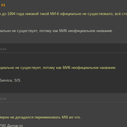
,
#4
о до 1994 года никакой такой МИ-6 официально не существовало, всё ст
иально не существует, потому как МИ6 неофициальное название.
16:01
ициально не существует, потому как МИ6 неофициальное название.
 Service, SIS
18:10
мерон не догадался переименовать MI6 во что.
PI6! Делов-то.