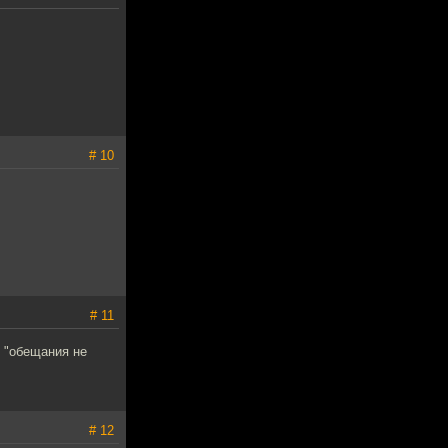
# 10
# 11
о "обещания не
# 12