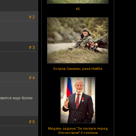
65
# 2
# 3
Остров Сахалин, река Найба
# 4
новится еще более
# 5
Медаль ордена "За заслуги перед
Отечеством" II степени