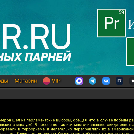
оды
Магазин
VIP
ерон шел на парламентские выборы, обещая, что в случае победы ра
танских спецслужб. В прессе появились многочисленные свидетельства
озревали в терроризме, и нелегально переправляли их в американс
нтанамо. Заняв пост премьера, Кэмерон свое обещание отчасти выполни