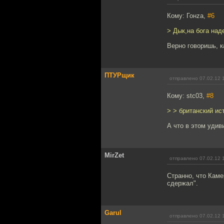
Кому: Гонzа,
#6
> Дык,на бога над
Верно говоришь, к
ПТУРщик
отправлено 07.02.12 
Кому: stc03,
#8
> > британский ис
А что в этом удив
MirZet
отправлено 07.02.12 
Странно, что Каме
сдержал".
Garul
отправлено 07.02.12 