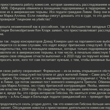
 приостановила работу комиссия, которая занималась расследованием 
и МИ6. Офицеров обвиняли в похищении подозреваемых в терроризме, ж
озе их в американские тюрьмы. Иск подали граждане Ливии. Вину они в
ки Марка Аллена. Если ливийцы смогут доказать это в суде, то это дело
проверкой "лицензии на убийство".
прошла незамеченной как в российских, так и в большинстве западных 
стиции Великобритании Кен Кларк заявил, что приостанавливает рассле
на.
ан так: лидер консерваторов Дэвид Кэмерон шел на парламентские выбо
берется со всеми слухами, что ходят вокруг британских спецслужб. В 
идетельства, что те похищали невинных, которых только подозревали в
авляли их в американские тюрьмы, в том числе, в печально известную 
эмерон свое обещание отчасти выполнил – в 2010 году он поручил всем
просить всех, кого тот сам посчитает нужным, с тем, чтобы виновные б
я свою работу сворачивает. Формально – из-за вновь открывшихся обст
с британских спецслужб поступили от двух жителей Ливии – Сами аль-С
ьхаджа, Последний, кстати, в недавнем прошлом сотрудничал с "Аль-Ка
в Ливии, где потом занимал пост военного коменданта Триполи. Обвини
 сэра Марка Аллена, экс-главу британской контрразведки. Якобы, именн
им властям в 2004 году. По свидетельству подавших заявление, на род
м и, вроде бы, это сфера интересов Гибсона. Но заняться этим делом о
делу – а Аль-Саади и Бельхадж подали гражданский иск – проведет бри
родолжаться сколь угодно долго, так что комиссия Гибсона больше нич
а начнет. Обсуждение новости о приостановке деятельности комиссии по