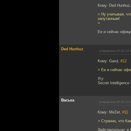
Кому: Ded Hunhuz
> Ну учитывая, чт
запутанным!
>
Ее и сейчас офиц
Ded Hunhuz
отправлено 07.02.12 
Кому: Garul,
#12
> Ее и сейчас оф
Угу:
Secret Intelligence
Васька
отправлено 07.02.12 
Кому: MirZet,
#11
> Странно, что Ка
Действительно, в 