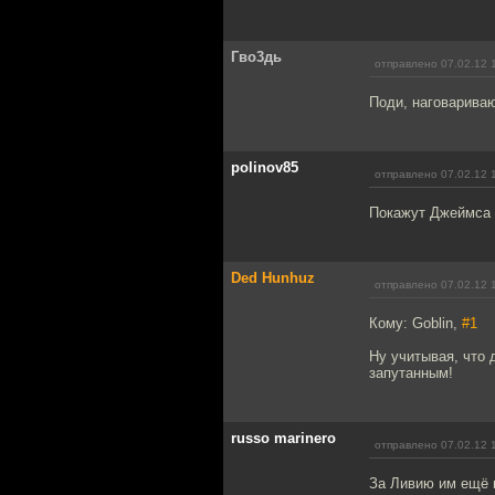
Гво3дь
отправлено 07.02.12 
Поди, наговарива
polinov85
отправлено 07.02.12 
Покажут Джеймса Б
Ded Hunhuz
отправлено 07.02.12 
Кому: Goblin,
#1
Ну учитывая, что 
запутанным!
russo marinero
отправлено 07.02.12 
За Ливию им ещё 