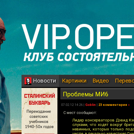
Картинки
Видео
Перев
Новости
Проблемы МИ6
07.02.12 14:26 |
Goblin
|
23 комментария
»
С мест сообщают:
Лидер консерваторов Дэвид Кэм
слухами, что ходят вокруг бри
невинных, которых только под
числе, в печально известную Гуа