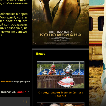
ем, чтобы виновные
Обвинения в адрес
Последний, кстати,
мал пост военного
ой контрразведки.
ших заявление, на
н может не раньше,
я.
Видео
т магазин
в megagroup.ru
всего: 23,
Goblin
: 1
О предстоящем Турнире Святого
Георгия
# 1