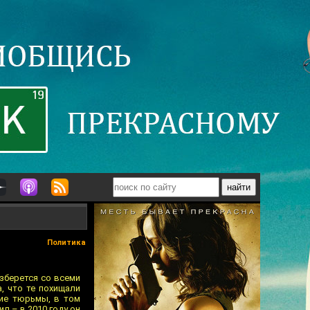
Политика
зберется со всеми
, что те похищали
кие тюрьмы, в том
л – в 2010 году он