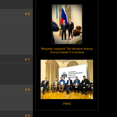
# 6
Медаль ордена "За заслуги перед
Отечеством" II степени
# 7
# 8
РВИО
# 9