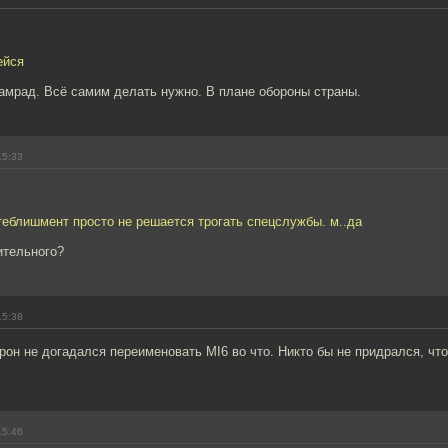
ейся
амрад. Всё самим делать нужно. В плане обороны страны.
15:33
теблишмент просто не решается трогать спецслужбы. м..да
ительного?
15:38
рон не догадался переименовать MI6 во что. Никто бы не придрался, чт
15:46