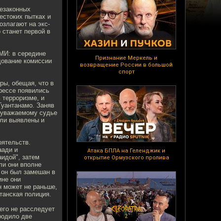
незаконных
естоких пытках и
озлагают на экс-
 станет первой в
СМИ: в середине
Признание Меркель и
дование комиссии
возвращение России в большой
спорт
ры, обещая, что в
прессе появились
 терроризме, и
Гуантанамо. Заняв
и уважаемому судье
ыли выявлены и
оятельств.
аади и
Атака БПЛА на Геленджик и
идой", затем
открытие Ормузского пролива
ли они вполне
о он был замешан в
ине они
н может не раньше,
танская полиция.
его не расследует
родило две