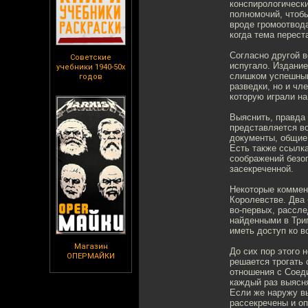
конспирологически
полномочий, чтобы
вроде громоотвода
когда тема перест
Согласно другой в
Советские
испугало. Издание
учебники 1940-50х
слишком успешным
годов
разведки, но и чле
которую играли на
Выяснить, правда 
представляется в
документы, общие 
Есть также ссылка
соображений безо
засекреченной.
Некоторые коммен
Королевстве. Два 
во-первых, рассле
найденными в Трип
иметь доступ ко в
Магазин
До сих пор этого 
ОПЕРМАЙКИ
решается трогать 
отношения с Соеди
каждый раз выясн
Если же наружу вы
рассекречены и оп