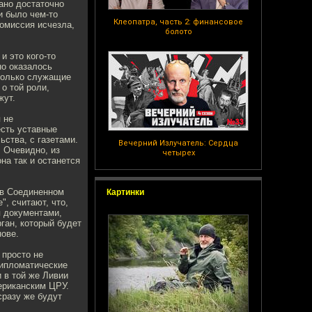
ано достаточно
и было чем-то
Клеопатра, часть 2: финансовое
комиссия исчезла,
болото
и это кого-то
но оказалось
только служащие
 о той роли,
жут.
 не
есть уставные
ства, с газетами.
Вечерний Излучатель: Сердца
. Очевидно, из
четырех
а так и останется
 в Соединенном
Картинки
, считают, что,
я документами,
ган, который будет
нове.
 просто не
дипломатические
 в той же Ливии
ериканским ЦРУ.
сразу же будут