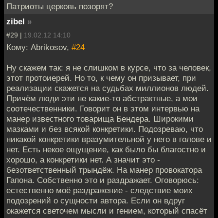
Патриоты церковь позорят?
zibel
»
#29 |
19.02.12 14:10
Кому: Abrikosov,
#24
Ну скажем так: я не слишком в курсе, что за человек,
этот протоиерей. Но то, к чему он призывает, при
реализации скажется на судьбах миллионов людей.
Причём люди эти не какие-то абстрактные, а мои
соотечественники. Говорит он в этом интервью на
манер известного товарища Бендера. Широкими
мазками и без всякой конкретики. Подозреваю, что
никакой конкретики вразумительной у него в голове и
нет. Есть некое ощущение, как было бы благостно и
хорошо, а конкретики нет. А значит это -
безответственный трындёж. На манер провокатора
Гапона. Собственно это и раздражает. Оговорюсь:
естественно моё раздражение - следствие моих
подозрений о сущности автора. Если он вдруг
окажется светочем мысли и гением, который спасёт