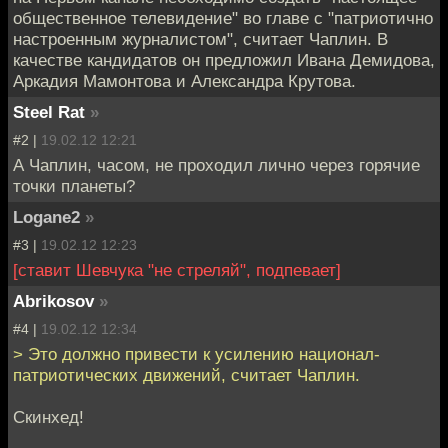
общественное телевидение" во главе с "патриотично
настроенным журналистом", считает Чаплин. В
качестве кандидатов он предложил Ивана Демидова,
Аркадия Мамонтова и Александра Крутова.
Steel Rat
»
#2 |
19.02.12 12:21
А Чаплин, часом, не проходил лично через горячие
точки планеты?
Logane2
»
#3 |
19.02.12 12:23
[ставит Шевчука "не стреляй", подпевает]
Abrikosov
»
#4 |
19.02.12 12:34
> Это должно привести к усилению национал-
патриотических движений, считает Чаплин.
Скинхед!