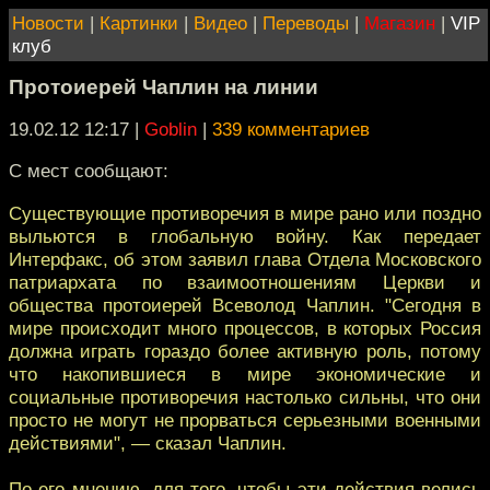
Новости
|
Картинки
|
Видео
|
Переводы
|
Магазин
|
VIP
клуб
Протоиерей Чаплин на линии
19.02.12 12:17
|
Goblin
|
339 комментариев
C мест сообщают:
Существующие противоречия в мире рано или поздно
выльются в глобальную войну. Как передает
Интерфакс, об этом заявил глава Отдела Московского
патриархата по взаимоотношениям Церкви и
общества протоиерей Всеволод Чаплин. "Сегодня в
мире происходит много процессов, в которых Россия
должна играть гораздо более активную роль, потому
что накопившиеся в мире экономические и
социальные противоречия настолько сильны, что они
просто не могут не прорваться серьезными военными
действиями", — сказал Чаплин.
По его мнению, для того, чтобы эти действия велись