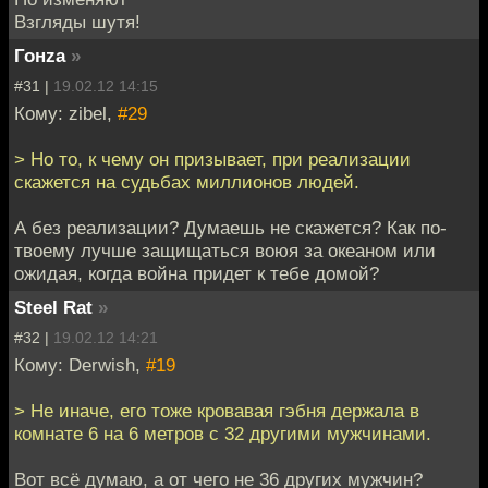
Взгляды шутя!
Гонzа
»
#31 |
19.02.12 14:15
Кому: zibel,
#29
> Но то, к чему он призывает, при реализации
скажется на судьбах миллионов людей.
А без реализации? Думаешь не скажется? Как по-
твоему лучше защищаться воюя за океаном или
ожидая, когда война придет к тебе домой?
Steel Rat
»
#32 |
19.02.12 14:21
Кому: Derwish,
#19
> Не иначе, его тоже кровавая гэбня держала в
комнате 6 на 6 метров с 32 другими мужчинами.
Вот всё думаю, а от чего не 36 других мужчин?