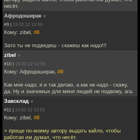
несёт.
Афродоширак
»
#9 |
19.02.12 12:55
Кому: zibel,
#8
Зато ты не подведеш - скажеш как надо!!!
zibel
»
#10 |
19.02.12 12:59
Кому: Афродоширак,
#9
Как мне надо, я и так делаю, а как не надо - скажу,
да. Ну и значимых для меня людей не подвожу, ага.
Завсклад
»
#11 |
19.02.12 13:02
Кому: zibel,
#8
> проще по-моему автору выдать кайло, чтобы
работая им думал, что несёт.