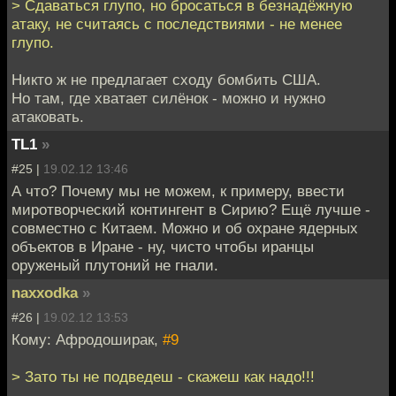
> Сдаваться глупо, но бросаться в безнадёжную
атаку, не считаясь с последствиями - не менее
глупо.
Никто ж не предлагает сходу бомбить США.
Но там, где хватает силёнок - можно и нужно
атаковать.
TL1
»
#25 |
19.02.12 13:46
А что? Почему мы не можем, к примеру, ввести
миротворческий контингент в Сирию? Ещё лучше -
совместно с Китаем. Можно и об охране ядерных
объектов в Иране - ну, чисто чтобы иранцы
оруженый плутоний не гнали.
naxxodka
»
#26 |
19.02.12 13:53
Кому: Афродоширак,
#9
> Зато ты не подведеш - скажеш как надо!!!