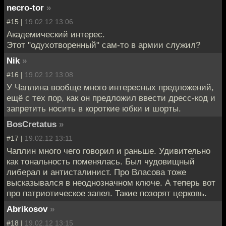
necro-tor
»
#15 |
19.02.12 13:06
Академический интерес.
Этот "одухотворенный" сам-то в армии служил?
Nik
»
#16 |
19.02.12 13:08
У Чаплина вообще много интересных предложений,
ещё с тех пор, как он предложил ввести дресс-код и
запретить носить в короткие юбки и шорты.
BosCretatus
»
#17 |
19.02.12 13:11
Чаплин много чего говорил и раньше. Удивительно
как тональность поменялась. Был чудовищный
либерал и антисталинист. Про Власова тоже
высказывался в неоднозначном ключе. А теперь вот
про патриотическое запел. Такие позорят церковь.
Abrikosov
»
#18 |
19.02.12 13:15