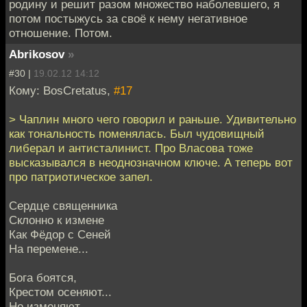
родину и решит разом множество наболевшего, я
потом постыжусь за своё к нему негативное
отношение. Потом.
Abrikosov
»
#30 |
19.02.12 14:12
Кому: BosCretatus,
#17
> Чаплин много чего говорил и раньше. Удивительно
как тональность поменялась. Был чудовищный
либерал и антисталинист. Про Власова тоже
высказывался в неоднозначном ключе. А теперь вот
про патриотическое запел.
Сердце священника
Склонно к измене
Как Фёдор с Сеней
На перемене...
Бога боятся,
Крестом осеняют...
Но изменяют