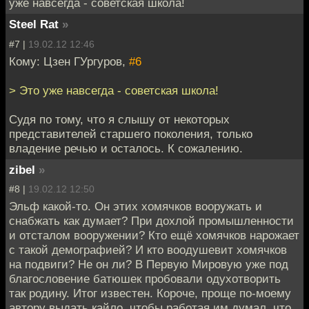
уже навсегда - советская школа!
Steel Rat
»
#7 |
19.02.12 12:46
Кому: Цзен ГУргуров,
#6
> Это уже навсегда - советская школа!
Судя по тому, что я слышу от некоторых
представителей старшего поколения, только
владение речью и осталось. К сожалению.
zibel
»
#8 |
19.02.12 12:50
Эльф какой-то. Он этих хомячков вооружать и
снабжать как думает? При дохлой промышленности
и отсталом вооружении? Кто ещё хомячков нарожает
с такой демографией? И кто воодушевит хомячков
на подвиги? Не он ли? В Первую Мировую уже под
благословение батюшек пробовали одухотворить
так родину. Итог известен. Короче, проще по-моему
автору выдать кайло, чтобы работая им думал, что