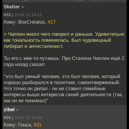
Skelter
»
#33 |
19.02.12 14:23
Кому: BosCretatus,
#17
> Чаплин много чего говорил и раньше. Удивительно
как тональность поменялась. Был чудовищный
либерал и антисталинист.
Ты его с кем-то путаешь. Про Сталина Чаплин ещё 2
года назад сказал:
"это был умный человек, это был человек, который
хорошо разбирался в политике, самоотверженный.
Что точно он делал - он не ставил семейные
интересы выше интересов своей деятельности (так,
как он ее понимал)"
zibel
»
#34 |
19.02.12 14:25
Кому: Гонzа,
#31