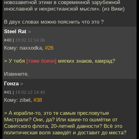
новозаветной этики в современной зарубежной
инославной и нехристианской мысли». (из Вики)
В двух словах можно пояснить что это ?
Steel Rat
»
#40 |
19.02.12 14:36
Кому: naxxodka,
#26
> У тебя
[тоже боязн]
мягких знаков, камрад?
Извините.
Гонzа
»
#41 |
19.02.12 14:40
Кому: zibel,
#38
> А корабли-то, это те самые пресловутые
Мистрали? Они, да? Или какие-то ошмётки от
Советского флота, 20-летней давности? Всё это
политическая воля заведёт и доставит до места?