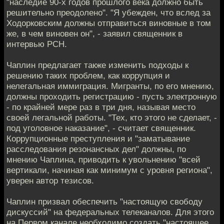
"наследие 90-х годов прошлого века должно быть
решительно преодолено". "Я убежден, что вслед за
Ходорковским должны отправиться виновные в том
же, в чем виновен он", - заявил священник в
интервью РСН.
Чаплин предлагает также изменить подходы к
решению таких проблем, как коррупция и
нелегальная иммиграция. Мигранты, по его мнению,
должны проходить регистрацию - пусть электронную
- по крайней мере раз в три дня, называя место
своей легальной работы. "Тех, кто этого не сделает, -
под уголовное наказание", - считает священник.
Коррупционные преступления и "заматывание
расследования резонансных дел" должны, по
мнению Чаплина, приводить к увольнению "всей
вертикали, начиная как минимум с уровня региона",
уверен автор тезисов.
Чаплин призвал обеспечить "настоящую свободу
дискуссий" на федеральных телеканалов. Для этого
на Первом канале необходимо создать "настоящее