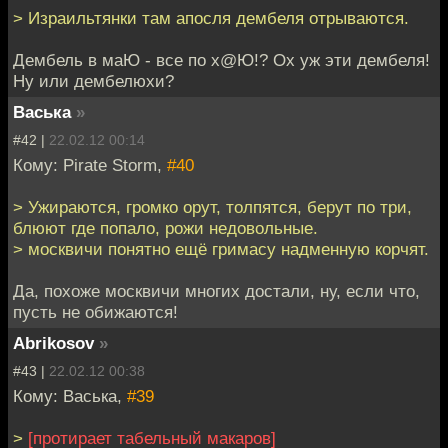
> Израильтянки там апосля дембеля отрываются.
Дембель в маЮ - все по х@Ю!? Ох уж эти дембеля!
Ну или дембелюхи?
Васька
»
#42 |
22.02.12 00:14
Кому: Pirate Storm,
#40
> Ужираются, громко орут, толпятся, берут по три,
блюют где попало, рожи недовольные.
> москвичи понятно ещё гримасу надменную корчят.
Да, похоже москвичи многих достали, ну, если что,
пусть не обижаются!
Abrikosov
»
#43 |
22.02.12 00:38
Кому: Васька,
#39
>
[протирает табельный макаров]