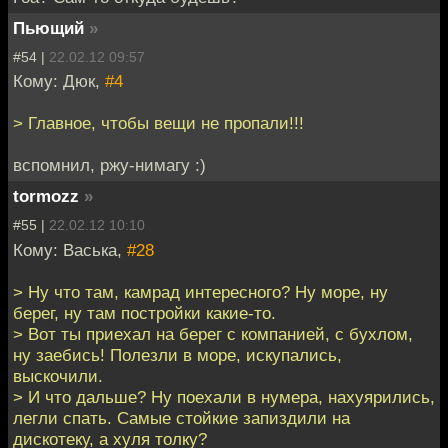
Пьющий
»
#54 |
22.02.12 09:57
Кому: Дюк,
#4
> Главное, чтобы вещи не пропали!!!
вспомнил, ржу-нимагу :)
tormozz
»
#55 |
22.02.12 10:10
Кому: Васька,
#28
> Ну что там, камрад интересного? Ну море, ну
берег, ну там постройки какие-то.
> Вот ты приехал на берег с компанией, с бухлом,
ну заебись! Полезли в море, искупались,
выскочили.
> И что дальше? Ну поехали в нумера, нахуярились,
легли спать. Самые стойкие запиздили на
дискотеку, а хуля толку?