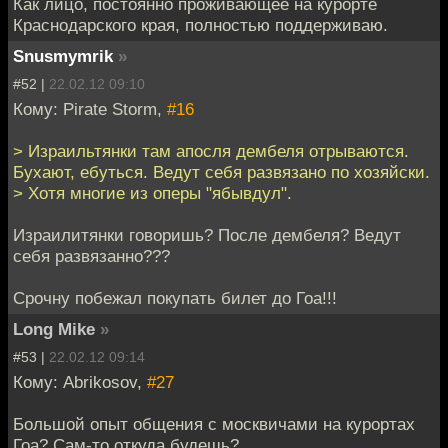
Как лицо, постоянно проживающее на курорте
Краснодарского края, полностью поддерживаю.
Snusmymrik
»
#52 |
22.02.12 09:10
Кому: Pirate Storm,
#16
> Израильтянки там апосля дембеля отрываются.
Бухают, ебуться. Ведут себя развязано по хозяйски.
> Хотя многие из оперы "ябывдул".
Израилитянки говоришь? После дембеля? Ведут
себя развязанно???
Срочну побежал покупать билет до Гоа!!!
Long Mike
»
#53 |
22.02.12 09:14
Кому: Abrikosov,
#27
Большой опыт общения с москвичами на курортах
Гоа? Сам-то откуда будешь?