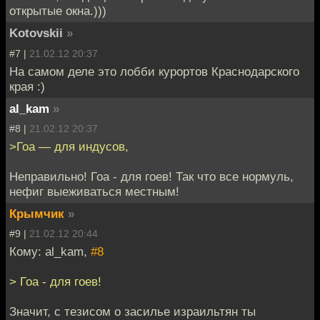
открытые окна.)))
Kotovskii
»
#7 |
21.02.12 20:37
На самом деле это лобби курортов Краснодарского
края :)
al_kam
»
#8 |
21.02.12 20:37
>Гоа — для индусов,
Неправильно! Гоа - для гоев! Так что все нормуль,
нефиг выеживаться местным!
Крымчик
»
#9 |
21.02.12 20:44
Кому: al_kam,
#8
> Гоа - для гоев!
Значит, с тезисом о засилье израильтян ты