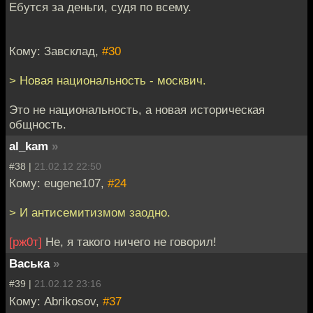
Ебутся за деньги, судя по всему.
Кому: Завсклад,
#30
> Новая национальность - москвич.
Это не национальность, а новая историческая
общность.
al_kam
»
#38 |
21.02.12 22:50
Кому: eugene107,
#24
> И антисемитизмом заодно.
[рж0т]
Не, я такого ничего не говорил!
Васька
»
#39 |
21.02.12 23:16
Кому: Abrikosov,
#37