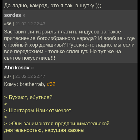
Да ладно, камрад, это я так, в шутку!)))
sordes
»
#36 |
21.02.12 22:43
Заставит ли израиль платить индусов за такое
притеснение богоизбранного народа? И вообще - где
стройный хор демшизы? Русские-то ладно, мы если
все передохнем - только спляшут. Но тут же на
святое покусились!!!
Abrikosov
»
#37 |
21.02.12 22:47
Кому: bratherrab,
#32
> Бухают, ебуться?
>
> Шантарам Наик отмечает
>
> >Они занимаются предпринимательской
деятельностью, нарушая законы