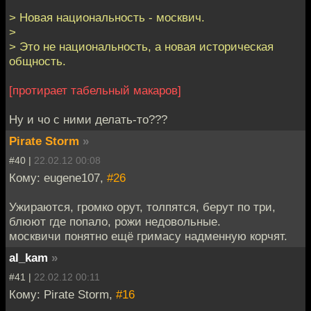
> Новая национальность - москвич.
>
> Это не национальность, а новая историческая
общность.
[протирает табельный макаров]
Ну и чо с ними делать-то???
Pirate Storm
»
#40 |
22.02.12 00:08
Кому: eugene107,
#26
Ужираются, громко орут, толпятся, берут по три,
блюют где попало, рожи недовольные.
москвичи понятно ещё гримасу надменную корчят.
al_kam
»
#41 |
22.02.12 00:11
Кому: Pirate Storm,
#16