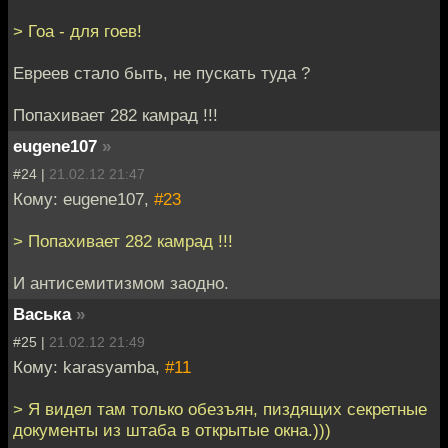
> Гоа - для гоев!
Евреев стало быть, не пускать туда ?
Попахивает 282 камрад !!!
eugene107
»
#24 |
21.02.12 21:47
Кому: eugene107,
#23
> Попахивает 282 камрад !!!
И антисемитизмом заодно.
Васька
»
#25 |
21.02.12 21:49
Кому: karasyamba,
#11
> Я видел там только обезъян, пиздящих секретные
документы из штаба в открытые окна.)))