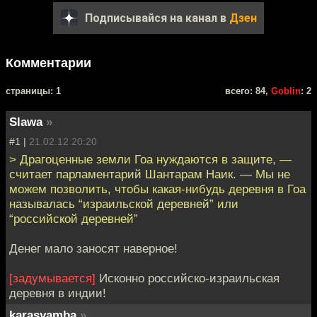
Подписывайся на канал в
Дзен
Комментарии
cтраницы: 1
всего: 84,
Goblin
: 2
Slawa
»
#1 |
21.02.12 20:20
> Драгоценные земли Гоа нуждаются в защите, —
считает парламентарий Шантарам Наик. — Мы не
можем позволить, чтобы какая-нибудь деревня в Гоа
называлась “израильской деревней” или
“российской деревней”
Денег мало заносят наверное!
[задумывается]
Исконно российско-израильская
деревня в индии!
karasyamba
»