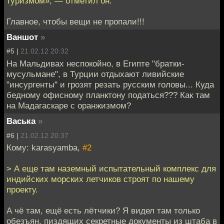
туризмом», — отметил он.
Главное, чтобы вещи не пропали!!!
Ваншот
»
#5 |
21.02.12 20:32
На Мальдивах неспокойно, в Египте "братки-
мусульмане", в Турции отдыхают ливийские
"инсургенты" и грозят резать русским головы... Куда
бедному офисному планктону податься??? Как там
на Мадагаскаре с оранжизмом?
Васька
»
#6 |
21.02.12 20:37
Кому: karasyamba,
#2
> А еще там наземный испытательный комплекс для
индийских морских летчиков строят по нашему
проекту.
А чё там, ещё есть лётчики? Я видел там только
обезъян, пиздящих секретные документы из штаба в