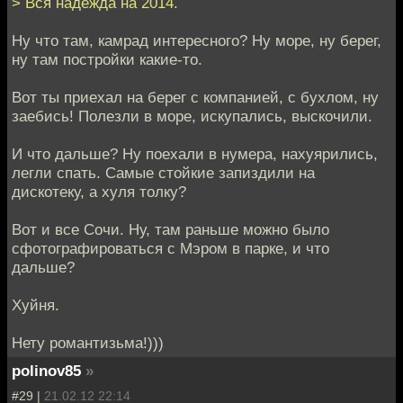
> Вся надежда на 2014.
Ну что там, камрад интересного? Ну море, ну берег,
ну там постройки какие-то.
Вот ты приехал на берег с компанией, с бухлом, ну
заебись! Полезли в море, искупались, выскочили.
И что дальше? Ну поехали в нумера, нахуярились,
легли спать. Самые стойкие запиздили на
дискотеку, а хуля толку?
Вот и все Сочи. Ну, там раньше можно было
сфотографироваться с Мэром в парке, и что
дальше?
Хуйня.
Нету романтизьма!)))
polinov85
»
#29 |
21.02.12 22:14