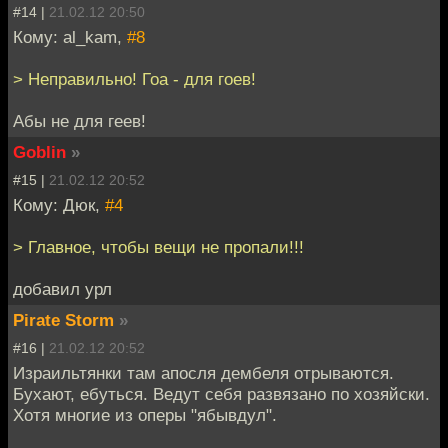
#14 |
21.02.12 20:50
Кому: al_kam,
#8
> Неправильно! Гоа - для гоев!
Абы не для геев!
Goblin
»
#15 |
21.02.12 20:52
Кому: Дюк,
#4
> Главное, чтобы вещи не пропали!!!
добавил урл
Pirate Storm
»
#16 |
21.02.12 20:52
Израильтянки там апосля дембеля отрываются.
Бухают, ебуться. Ведут себя развязано по хозяйски.
Хотя многие из оперы "ябывдул".