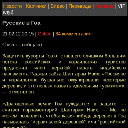
Новости
|
Картинки
|
Видео
|
Переводы
|
Магазин
|
VIP
клуб
Русские в Гоа
21.02.12 20:15
|
Goblin
|
84 комментария
С мест сообщают:
Защитить курорты Гоа от ставшего слишком большим
потока российских и израильских туристов
предложил член верхней палаты индийского
парламента Раджья сабха Шантарам Наик. «Россияне
и израильтяне буквально оккупировали некоторые
деревни, и это нельзя назвать идеальным туризмом»,
— отметил он.
«Драгоценные земли Гоа нуждаются в защите, —
считает парламентарий Шантарам Наик. — Мы не
можем позволить, чтобы какая-нибудь деревня в Гоа
называлась “израильской деревней” или “российской
деревней”».