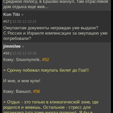
Среднюю полосу, в Ершово махнул, там отраслевой
дом отдыха еще жив...
Kon Tiki
»
#57 |
22.02.12 10:21
Оккупантам документы неграждан уже выдали?
С России и Израиля компенсации за оккупацию уже
потребовали?
jimmilee
»
#58 |
22.02.12 10:39
Кому: Snusmymrik,
#52
> Срочну побежал покупать билет до Гоа!!!
И мне, и мне купи!
Кому: Ваншот,
#56
> Отдых - это только в климатической зоне, где
родился и живешь. Остальное - стресс для
организма (что тоже иногда полезно). Я бы в