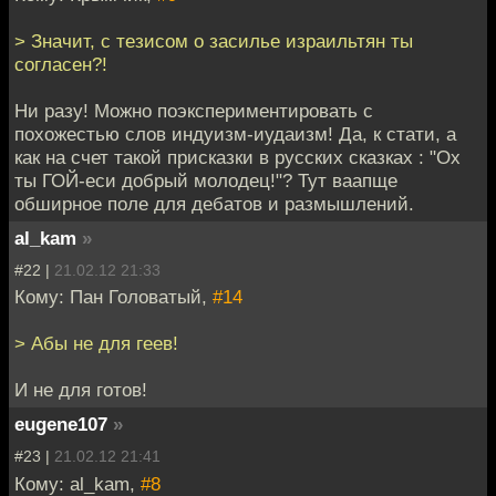
> Значит, с тезисом о засилье израильтян ты
согласен?!
Ни разу! Можно поэкспериментировать с
похожестью слов индуизм-иудаизм! Да, к стати, а
как на счет такой присказки в русских сказках : "Ох
ты ГОЙ-еси добрый молодец!"? Тут ваапще
обширное поле для дебатов и размышлений.
al_kam
»
#22 |
21.02.12 21:33
Кому: Пан Головатый,
#14
> Абы не для геев!
И не для готов!
eugene107
»
#23 |
21.02.12 21:41
Кому: al_kam,
#8