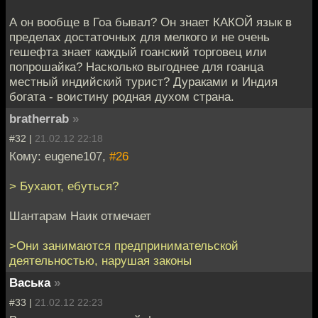
А он вообще в Гоа бывал? Он знает КАКОЙ язык в
пределах достаточных для мелкого и не очень
гешефта знает каждый гоанский торговец или
попрошайка? Насколько выгоднее для гоанца
местный индийский турист? Дураками и Индия
богата - воистину родная духом страна.
bratherrab
»
#32 |
21.02.12 22:18
Кому: eugene107,
#26
> Бухают, ебуться?
Шантарам Наик отмечает
>Они занимаются предпринимательской
деятельностью, нарушая законы
Васька
»
#33 |
21.02.12 22:23