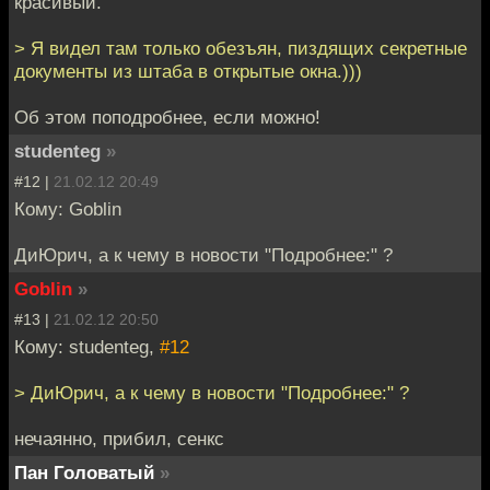
красивый.
> Я видел там только обезъян, пиздящих секретные
документы из штаба в открытые окна.)))
Об этом поподробнее, если можно!
studenteg
»
#12 |
21.02.12 20:49
Кому: Goblin
ДиЮрич, а к чему в новости "Подробнее:" ?
Goblin
»
#13 |
21.02.12 20:50
Кому: studenteg,
#12
> ДиЮрич, а к чему в новости "Подробнее:" ?
нечаянно, прибил, сенкс
Пан Головатый
»