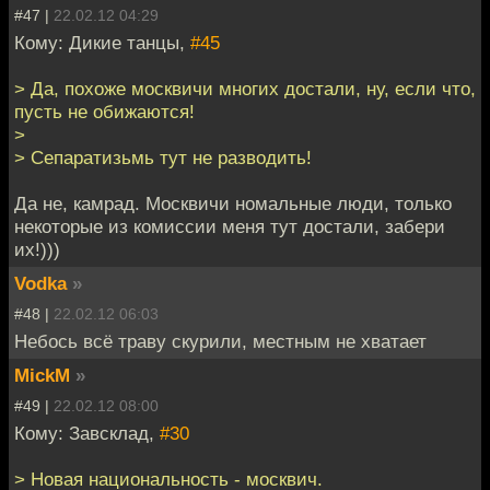
#47 |
22.02.12 04:29
Кому: Дикие танцы,
#45
> Да, похоже москвичи многих достали, ну, если что,
пусть не обижаются!
>
> Сепаратизьмь тут не разводить!
Да не, камрад. Москвичи номальные люди, только
некоторые из комиссии меня тут достали, забери
их!)))
Vodka
»
#48 |
22.02.12 06:03
Небось всё траву скурили, местным не хватает
MickM
»
#49 |
22.02.12 08:00
Кому: Завсклад,
#30
> Новая национальность - москвич.