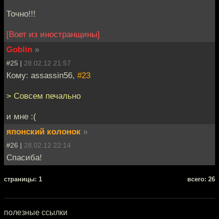
Точно!!!
[Воет из иностранщины]
Goblin
»
#25 |
28.02.12 21:57
Кому: assassin56,
#23
> Совсем печально
и мне :(
японский колонок
»
#26 |
28.02.12 22:14
Спасиба!
cтраницы: 1
всего: 26
полезные ссылки