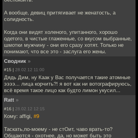
А вообще, девиц притягивает не женатость, а
солидность.
Когда они видят холеного, упитанного, хорошо
одетого, в чистые глаженные, со вкусом выбранные,
шмотки мужчину - они его сразу хотят. Только не
понимают, что все это - заслуга его жены.
Сводник
»
#15 |
28.02.12 11:00
Дядь Дим, ну Каак у Вас получается такие атомные
ээээ... лица корчить?! я вот как ни вотографируюсь,
всё время такое лицо как будто лимон укусил...
Ratt
»
#16 |
28.02.12 12:15
Кому: affigi,
#9
Таскать,по-моему - не стОит, чаво врать-то?
Общаются - охотнее, да, но может быть это