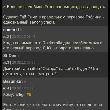
> Больше всех было Рокенролльщика, раз двадцать.
Однако! Гай Ричи в правильном переводе Гоблина -
однозначный залог успеха!
sumerki
»
#12 |
28.02.12 03:47
Когда понимаю, что Rocknrolla два неизбежен как и
его верный перевод Д.Ю. - подрагиваю нервно.
St Den
»
#13 |
28.02.12 07:38
Дмитрий, а разбор "Оскара" на сайте будет? Что
смотреть, что не смотреть?
Bezumkin
»
#14 |
28.02.12 10:25
Кому: affigi,
#9
Есть мнение, что женатого мужчину это не должно
беспокоить.