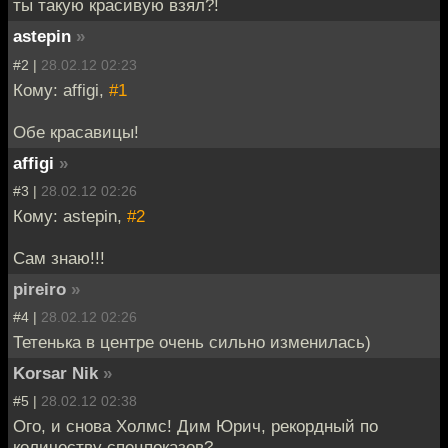
ты такую красивую взял?!
astepin
»
#2 |
28.02.12 02:23
Кому: affigi,
#1
Обе красавицы!
affigi
»
#3 |
28.02.12 02:26
Кому: astepin,
#2
Сам знаю!!!
pireiro
»
#4 |
28.02.12 02:26
Тетенька в центре очень сильно изменилась)
Korsar Nik
»
#5 |
28.02.12 02:38
Ого, и снова Холмс! Дим Юрич, рекордный по
количеству спецпоказов?