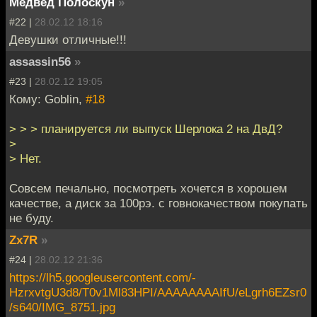
Медвед Полоскун
»
#22 |
28.02.12 18:16
Девушки отличные!!!
assassin56
»
#23 |
28.02.12 19:05
Кому: Goblin,
#18
> > > планируется ли выпуск Шерлока 2 на ДвД?
>
> Нет.
Совсем печально, посмотреть хочется в хорошем
качестве, а диск за 100рэ. с говнокачеством покупать
не буду.
Zx7R
»
#24 |
28.02.12 21:36
https://lh5.googleusercontent.com/-
HzrxvtgU3d8/T0v1Ml83HPI/AAAAAAAAIfU/eLgrh6EZsr0
/s640/IMG_8751.jpg