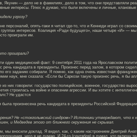
в, Якунин — дело не в фамилиях, дело в том, что они представляли ре
ивные интересы. Плюс я думаю, что были включены и личные, клановые
видели угрозу?
вне персоналий, опять-таки я читал где-то, что и Кеннеди играл со своим
о группах интересов. Коалиция «Ради будущего», наши четыре «И» — мы
сто проиграли им.
 что проиграли?
ти один медицинский факт: 9 сентября 2011 года на Ярославском поли
с речь кандидата в президенты. Произнес перед залом, в котором сиде
по его заданию собирали. Я помню, как одна очень известная француже
мии наук, мне сказала: «Еcли бы Саркози такую произнес речь, я бы ап
из них говорили: государство полицейское, военное, государство выро
тия строилась на войне и опасении агрессии. И вы хотите с интеллиге
алс? Не удастся
я была произнесена речь кандидата в президенты Российской Федерации
зрения? Не «стокгольмский синдром»? Источники утверждают, что к 
ешен, и Медведев этого от ближнего окружения не скрывал.
, мы вносили доклад. Я видел, как, с каким настроением Дмитрий Анат
воплощения, чего я не думаю. И 24-го (сентября) я думал, что включу т