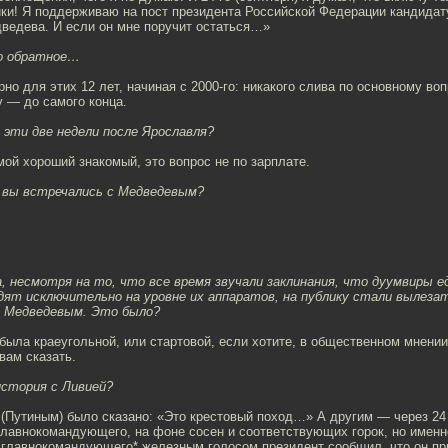
ики! Я поддерживаю на пост президента Российской Федерации кандида
ведева. И если он мне поручит остаться…»
о обратное…
рно для этих 12 лет, начиная с 2000-го: никакого слива по основному во
 — до самого конца.
 эти две недели после Ярославля?
мой хороший знакомый, это вопрос не по зарплате.
 вы встречались с Медведевым?
а, несмотря на то, что все время звучали заклинания, что дуумвиры ед
дят исключительно на уровне их аппаратов, на публику стали вылеза
 Медведевым. Это было?
была краеугольной, или стартовой, если хотите, в общественном мнении
вам сказать.
история с Ливией?
 (Путиным) было сказано: «Это крестовый поход…» А другим — через 24
главнокомандующего, на фоне сосен и соответствующих горок, но именн
о главнокомандующего* железным голосом президент сообщил, что он пр