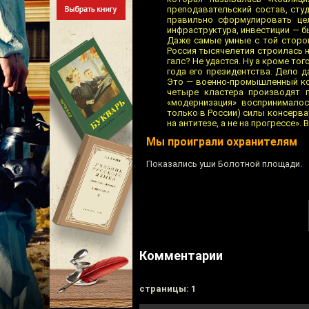
преподавательский состав, сту
правильно сформулировать цел
инфраструктура, инвестиции — 
Даже самые умные с той сторон
Россия тысячелетия строилась на
галс? Не удастся. Ну а кроме то
года его президентства. Дело 
Это — военно-промышленный ком
четыре кластера производят 
«модернизация» воспринималос
только в России) силы консерва
на антитезе, а не на прогрессе».
Мы проиграли охранителям
Показались уши Болотной площади.
Комментарии
cтраницы: 1