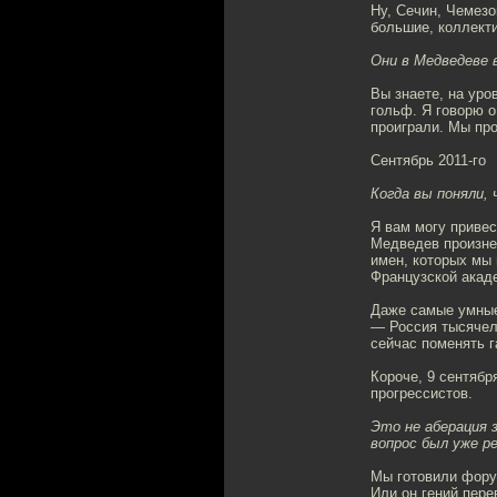
Ну, Сечин, Чемезо
большие, коллект
Они в Медведеве 
Вы знаете, на уро
гольф. Я говорю 
проиграли. Мы про
Сентябрь 2011-го
Когда вы поняли,
Я вам могу привес
Медведев произне
имен, которых мы 
Французской акаде
Даже самые умные 
— Россия тысячеле
сейчас поменять г
Короче, 9 сентябр
прогрессистов.
Это не аберация 
вопрос был уже р
Мы готовили форум
Или он гений пере