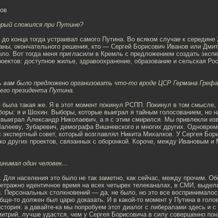
ов
рый сложился при Путине?
е до конца тогда устраивал самого Путина. Во всяком случае к середине 
аны, окончательного решения, кто — Сергей Борисович Иванов или Дми
ло. Вот тогда меня пригласили в Кремль с предложением создать эксп
оектов: доступное жилье, здравоохранение, образование и сельская Ро
 вам было предложено организовать что-то вроде ЦСР Германа Грефа
его президента Путина.
 была такая же. Я в этот момент покинул РСПП. Покинул в том смысле, 
оры: я и Шохин. Выборы, которые выиграл я тайным голосованием, но н
 выиграл Александр Николаевич, а я с этим смирился. Мы привлекли из
алееву, Зубаревич, демографа Вишневского и многих других. Одноврем
 экспертный совет, который возглавлял Никита Михалков. У Сергея Бор
ько других проектов, связанных с оборонкой. Короче, между Ивановым 
инимал один человек…
. Для населения это было не так заметно, как сейчас, между прочим. 
етражно идентичное время на всех четырех телеканалах, в СМИ, выдел
. Персональных столкновений — да, не было, но это все воспринималос
бще-то должен был царю доказать. И в какой-то момент у Путина в голов
стория: а давайте-ка мы попробуем этот диалог с либералами здесь и с
митрий, лучше удастся, чем у Сергея Борисовича в силу совершенно по