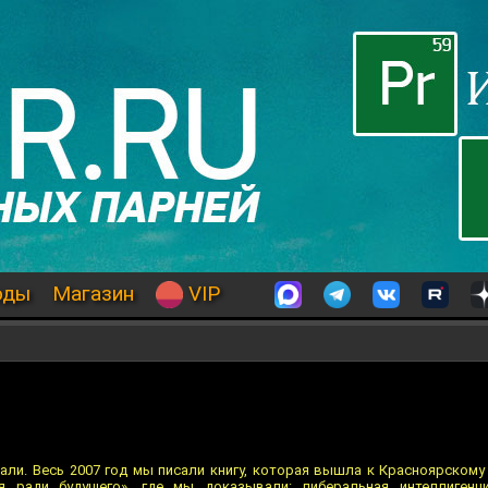
оды
Магазин
VIP
али. Весь 2007 год мы писали книгу, которая вышла к Красноярскому
я ради будущего», где мы доказывали: либеральная интеллигенци