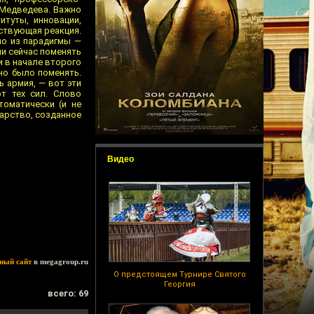
 Медведева. Важно
туты, инновации,
ствующая реакция.
ло из парадигмы —
ми сейчас поменять
и в начале второго
но было поменять.
 армия, — вот эти
т тех сил. Слово
томатически (и не
дарство, созданное
Видео
ный сайт
в megagroup.ru
О предстоящем Турнире Святого
Георгия
всего: 69