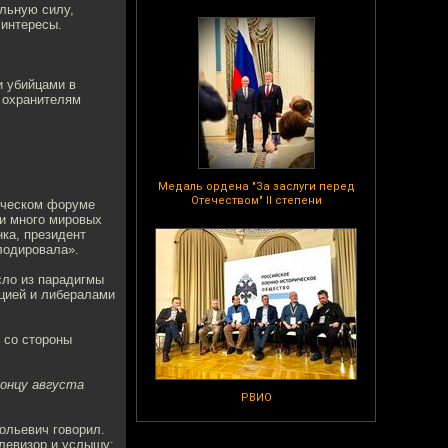
альную силу,
 интересы.
и убийцами в
 охранителям
Медаль ордена "За заслуги перед
Отечеством" II степени
тическом форуме
ли много мировых
нка, президент
лодировала».
сло из парадигмы
нцией и либералами
 со стороны
концу августа
РВИО
ольевич говорил.
елевизор и услышу: