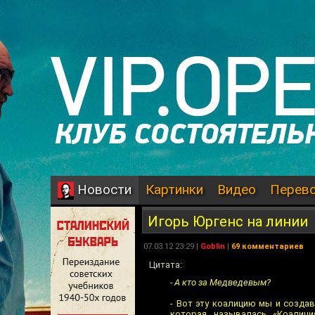
Картинки
Видео
Перев
Новости
Игорь Юргенс на линии
07.03.12 23:29 |
Goblin
|
69 комментариев
Цитата:
- А кто за Медведевым?
- Вот эту коалицию мы и создав
которая называлась «Коалици