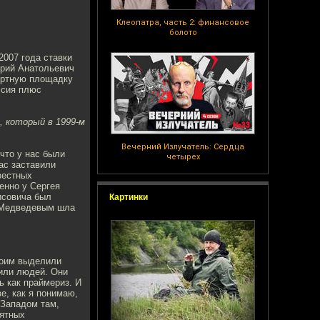
Клеопатра, часть 2: финансовое
болото
2007 года ставки
трий Анатольевич
ертную площадку
ссия плюс
, который в 1999-м
Вечерний Излучатель: Сердца
что у нас были
четырех
ас заставили
вестных
енно у Сергея
исовича был
Картинки
и Медведевым шла
Обоим выделили
или людей. Они
ь как праймериз. И
е, как я понимаю,
 Западом там,
нятных