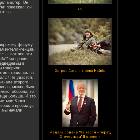
дел мастер. Он
тни приезжал: он
65
кто за
ноярскому форуму
ая интеллигенция,
сс — вот все эти
«И»**Концепция
Медведевым в
ы говорили:
Остров Сахалин, река Найба
етия строилась на
галс? Не удастся.
начале второго
концов, можно было
екс, оборона, то
 еще больше. И это
 четыре блока
оворили провидцы,
м мы начали
Медаль ордена "За заслуги перед
Отечеством" II степени