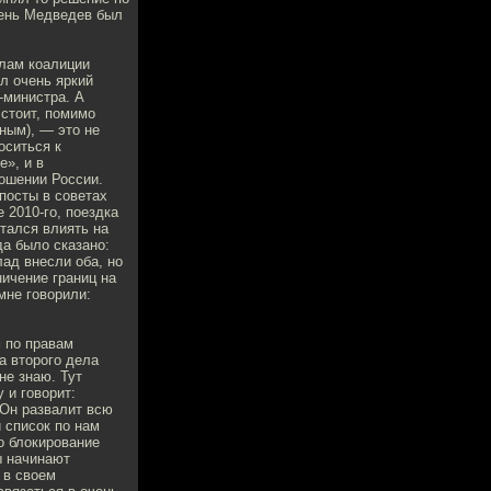
день Медведев был
илам коалиции
л очень яркий
-министра. А
 стоит, помимо
иным), — это не
оситься к
е», и в
ношении России.
посты в советах
е 2010-го, поездка
тался влиять на
да было сказано:
лад внесли оба, но
ичение границ на
мне говорили:
м по правам
а второго дела
не знаю. Тут
 и говорит:
 Он развалит всю
 список по нам
о блокирование
ы начинают
 в своем