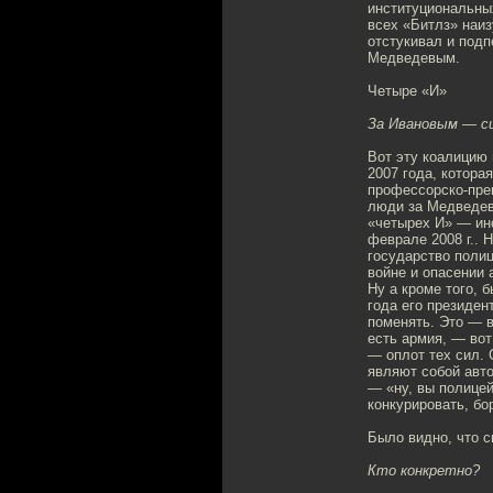
институциональных
всех «Битлз» наиз
отстукивал и подп
Медведевым.
Четыре «И»
За Ивановым — си
Вот эту коалицию 
2007 года, котора
профессорско-пре
люди за Медведев
«четырех И» — ин
феврале 2008 г.. 
государство полиц
войне и опасении 
Ну а кроме того, 
года его президен
поменять. Это — 
есть армия, — вот
— оплот тех сил. 
являют собой авто
— «ну, вы полицей
конкурировать, бо
Было видно, что с
Кто конкретно?