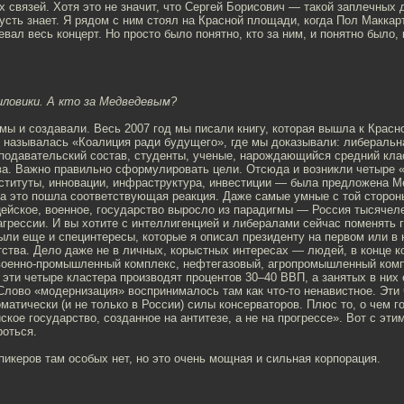
 связей. Хотя это не значит, что Сергей Борисович — такой заплечных 
усть знает. Я рядом с ним стоял на Красной площади, когда Пол Маккар
евал весь концерт. Но просто было понятно, кто за ним, и понятно было, 
ловики. А кто за Медведевым?
мы и создавали. Весь 2007 год мы писали книгу, которая вышла к Крас
я называлась «Коалиция ради будущего», где мы доказывали: либеральн
подавательский состав, студенты, ученые, нарождающийся средний кла
а. Важно правильно сформулировать цели. Отсюда и возникли четыре 
ституты, инновации, инфраструктура, инвестиции — была предложена 
На это пошла соответствующая реакция. Даже самые умные с той сторон
ейское, военное, государство выросло из парадигмы — Россия тысячел
агрессии. И вы хотите с интеллигенцией и либералами сейчас поменять 
были еще и специнтересы, которые я описал президенту на первом или в 
тства. Дело даже не в личных, корыстных интересах — людей, в конце 
военно-промышленный комплекс, нефтегазовый, агропромышленный компл
 эти четыре кластера производят процентов 30–40 ВВП, а занятых в них
Слово «модернизация» воспринималось там как что-то ненавистное. Эти
матически (и не только в России) силы консерваторов. Плюс то, о чем г
ское государство, созданное на антитезе, а не на прогрессе». Вот с эти
роться.
пикеров там особых нет, но это очень мощная и сильная корпорация.