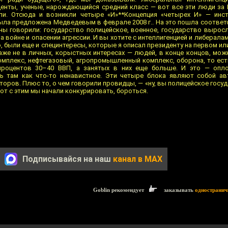
денты, ученые, нарождающийся средний класс — вот все эти люди за
и. Отсюда и возникли четыре «И»**Концепция «четырех И» — инсти
была предложена Медведевым в феврале 2008 г.. На это пошла соответ
ы говорили: государство полицейское, военное, государство вырос
 войне и опасении агрессии. И вы хотите с интеллигенцией и либерала
го, были еще и специнтересы, которые я описал президенту на первом ил
даже не в личных, корыстных интересах — людей, в конце концов, мож
плекс, нефтегазовый, агропромышленный комплекс, оборона, то есть
процентов 30–40 ВВП, а занятых в них еще больше. И это — опло
ь там как что-то ненавистное. Эти четыре блока являют собой ав
торов. Плюс то, о чем говорили провидцы, — «ну, вы полицейское госу
 Вот с этим мы начали конкурировать, бороться.
Подписывайся на наш
канал в MAX
Goblin рекомендует
заказывать
одностранич