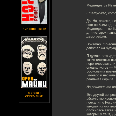
Медведев vs Иван
Статус-кво, кото
Да. Но, похоже, н
еще не были сдел
Медведев — не бы
Империя ножей
для четырех нацпр
демография.
Понятно, то есть
работал на будущ
Я думаю, что идея
такие сложные выб
переголосовать, и
специалистов — М
Борисовича возник
Глонасс и нескол
реальная борьба.
Но решение-то пр
Магазин
Это другой вопрос
ОПЕРМАЙКИ
абсолютно хроном
поехали по России
каждый из них воо
сложилась такая и
который у тебя, Д