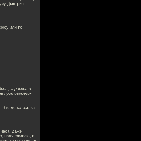
туру Дмитрия
просу или по
ины, а раскол и
ть противоречия
. Что делалось за
 часа, даже
о, подчеркиваю, в
инял то решение по