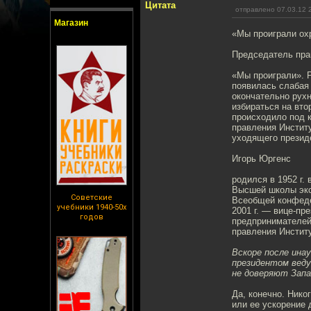
Цитата
отправлено 07.03.12 
Магазин
«Мы проиграли ох
Председатель пр
«Мы проиграли». 
появилась слабая 
окончательно рухн
избираться на вто
происходило под 
правления Инстит
уходящего презид
Игорь Юргенс
родился в 1952 г.
Высшей школы эко
Советские
Всеобщей конфеде
учебники 1940-50х
2001 г. — вице-п
годов
предпринимателей,
правления Инстит
Вскоре после инау
президентом веду
не доверяют Запад
Да, конечно. Ник
или ее ускорение 