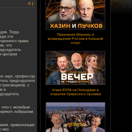
# 1
дев. Тогда
Признание Меркель и
жда эта
возвращение России в большой
уционного права
спорт
ом, что
редседатель
м центром
их наук, профессор
итель председателя
страховщиков, с
в и
Атака БПЛА на Геленджик и
едседатель
открытие Ормузского пролива
и, что с молодым
веряют либералам,
ания, приватизация
с-кво.