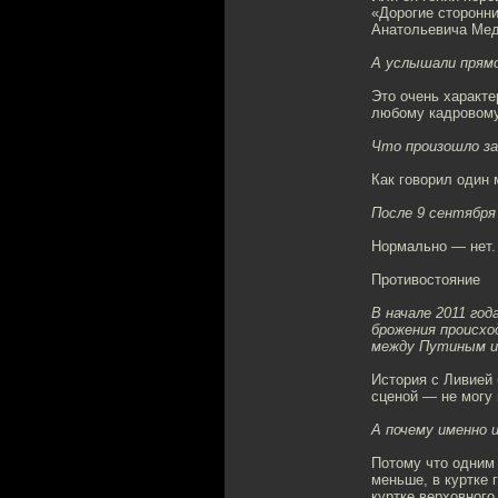
«Дорогие сторонн
Анатольевича Мед
А услышали прям
Это очень характе
любому кадровому
Что произошло за
Как говорил один 
После 9 сентября
Нормально — нет.
Противостояние
В начале 2011 год
брожения происхо
между Путиным и
История с Ливией 
сценой — не могу 
А почему именно 
Потому что одним
меньше, в куртке 
куртке верховног