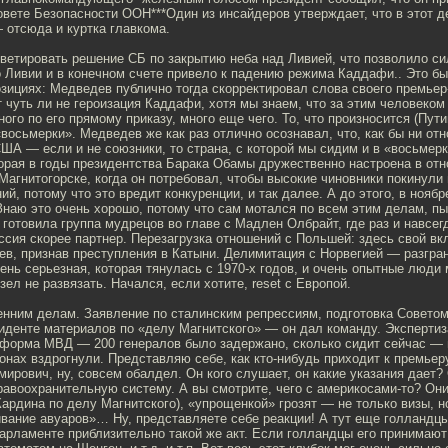
овете Безопасности ООН***Один из инсайдеров утверждает, что в этот 
 отсюда и куртка главкома.
 ветировать решение СБ по закрытию неба над Ливией, что позволило с
 Ливии и в конечном счете привело к падению режима Каддафи.. Это бы
озициях: Медведев публично тогда скорректировал слова своего премьер
 чуть ли не героизация Каддафи, хотя мы знаем, что за этим человеком
ного по его прямому приказу, много еще чего. То, что произносится (Пут
восьмерки». Медведев же как раз отлично осознавал, что, как бы ни отн
ША — если и не союзники, то страна, с которой мы сидим и в «восьмерк
орая в годы президентства Барака Обамы дружественно настроена в от
агнитогорске, когда он потребовал, чтобы высокие чиновники покинули 
й, потому что это вредит конкуренции, и так далее. А до этого, в ноябр
наю это очень хорошо, потому что сам мотался по всем этим делам, пы
 готовила группа мудрецов во главе с Мадлен Олбрайт, где раз и навсег
оссия скорее партнер. Перезагрузка отношений с Польшей: здесь свой вк
в, признав преступления в Катыни. Делимитация с Норвегией — разгран
ень серьезная, которая тянулась с 1970-х годов, и очень опытные люди 
зел не развязать. Начался, если хотите, reset с Европой.
енним делам. Заявление по сталинским репрессиям, подготовка Совето
иденте материалов по «делу Магнитского» — он дал команду. Экспертиз
еформа МВД — 200 генералов было задержано, сколько сидит сейчас — 
онах вздрогнули. Представляю себе, как кто-нибудь приходит к премьеру
рович, ну, совсем обалдел. Он кого слушает, он какие указания дает?
авоохранительную систему. А вы смотрите, чего с америкосами-то? Они
Кардина по делу Магнитского), «упрощенкой» грозят — не только визы, н
ивание авуаров»… Ну, представляете себе реакции! А тут еще голландц
арламенте приблизительно такой же акт. Если голландцы его принимают