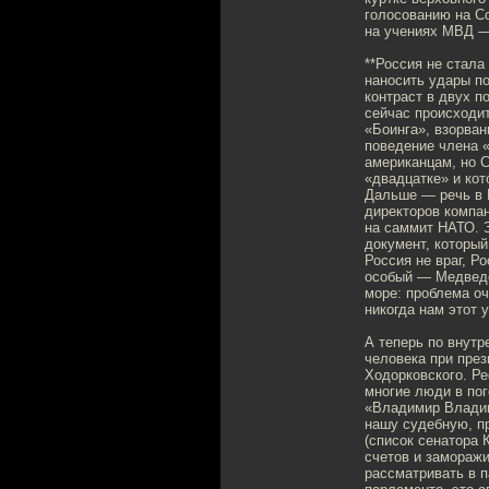
голосованию на С
на учениях МВД —
**Россия не стала
наносить удары по
контраст в двух п
сейчас происходит
«Боинга», взорван
поведение члена «
американцам, но С
«двадцатке» и кот
Дальше — речь в М
директоров компани
на саммит НАТО. З
документ, который
Россия не враг, Р
особый — Медведе
море: проблема оч
никогда нам этот у
А теперь по внутр
человека при през
Ходорковского. Р
многие люди в пог
«Владимир Владими
нашу судебную, пр
(список сенатора 
счетов и замораж
рассматривать в п