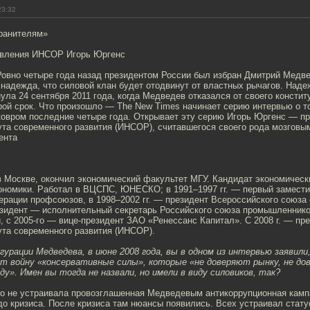
23:32
ранителям»
авления ИНСОР Игорь Юргенс
Ровно четыре года назад президентом России был избран Дмитрий Медве
надежда, что силовой клан будет отодвинут от властных рычагов. Наде
ула 24 сентября 2011 года, когда Медведев отказался от своего констит
рой срок. Что произошло — The New Times начинает серию интервью о т
ковром последние четыре года. Открывает эту серию Игорь Юргенс — п
ута современного развития (ИНСОР), считавшегося своего рода мозговы
ента
 в Москве, окончил экономический факультет МГУ. Кандидат экономическ
номики. Работал в ВЦСПС, ЮНЕСКО; в 1991–1997 гг. — первый замест
рации профсоюзов, в 1998–2002 гг. — президент Всероссийского союза 
резидент — исполнительный секретарь Российского союза промышленнико
 с 2005-го — вице-президент ЗАО «Ренессанс Капитал». С 2008 г. — пр
ута современного развития (ИНСОР).
гурации Медведева, в июне 2008 года, вы в одном из интервью заявил
т войну «консервативные силы», которые «не доверяют рынку, не до
у». Имен вы тогда не назвали, но имели в виду силовиков, так?
ого не устраивала провозглашенная Медведевым антикоррупционная камп
до кризиса. После кризиса там нюансы появились. Всех устраивал стату