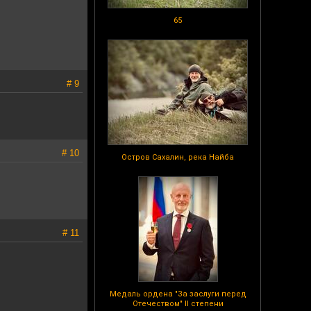
65
# 9
# 10
Остров Сахалин, река Найба
# 11
Медаль ордена "За заслуги перед
Отечеством" II степени