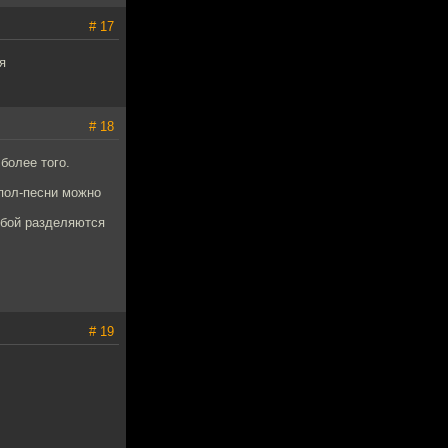
# 17
я
# 18
более того.
 пол-песни можно
обой разделяются
# 19