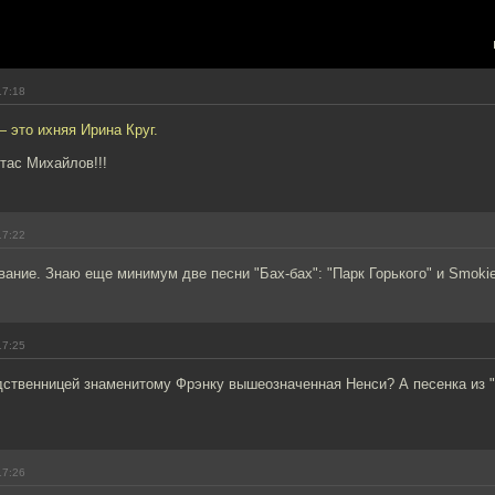
17:18
 это ихняя Ирина Круг.
Стас Михайлов!!!
17:22
вание. Знаю еще минимум две песни "Бах-бах": "Парк Горького" и Smoki
17:25
ственницей знаменитому Фрэнку вышеозначенная Ненси? А песенка из "Kil
17:26