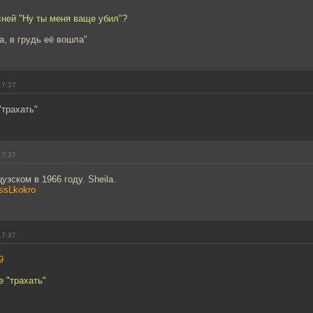
сней "Ну ты меня ваще убил"?
а, в грудь её вошла"
17:37
"трахать"
17:37
узском в 1966 году. Sheila.
bssLkokro
17:37
9
е "трахать"