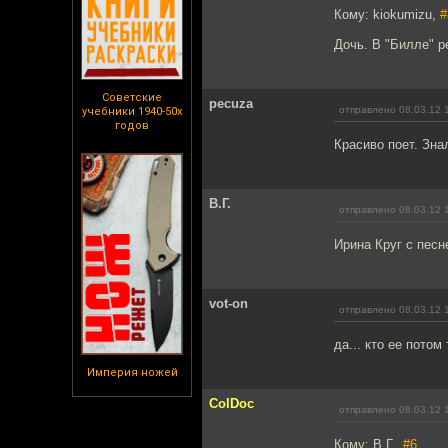
Кому: kiokumizu,
#
Дочь. В "Билле" р
Советские
pecuza
отправлено 08.03.12 
учебники 1940-50х
годов
Красиво поет. Зна
В.Г.
отправлено 08.03.12 
Ирина Круг с песн
vot-on
отправлено 08.03.12 
да... кто ее потом
Империя ножей
ColDoc
отправлено 08.03.12 
Кому: В.Г.,
#6