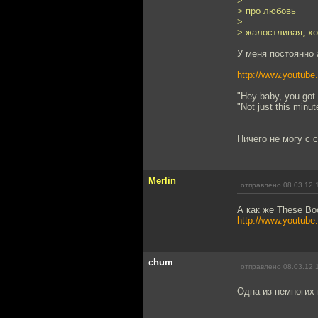
>
> про любовь
>
> жалостливая, х
У меня постоянно 
http://www.youtub
"Hey baby, you got 
"Not just this minut
Ничего не могу с с
Merlin
отправлено 08.03.12 
А как же These Boo
http://www.youtu
chum
отправлено 08.03.12 
Одна из немногих 