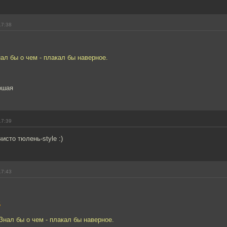
17:38
нал бы о чем - плакал бы наверное.
ошая
17:39
исто тюлень-style :)
17:43
5
 Знал бы о чем - плакал бы наверное.