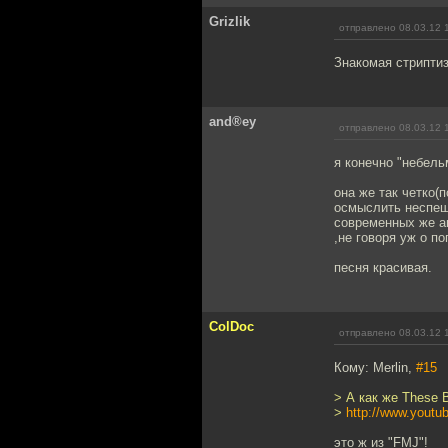
Grizlik
отправлено 08.03.12 
Знакомая стриптиз
and®ey
отправлено 08.03.12 
я конечно "небель
она же так четко(п
осмыслить неспе
современных же а
,не говоря уж о п
песня красивая.
ColDoc
отправлено 08.03.12 
Кому: Merlin,
#15
> А как же These B
>
http://www.you
это ж из "FMJ"!