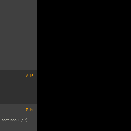
# 15
# 16
ьзает вообще :)