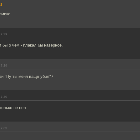
3
емикс.
17:29
л бы о чем - плакал бы наверное.
17:29
ей "Ну ты меня ваще убил"?
17:30
 только не пел
17:35