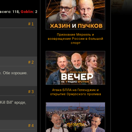
всего: 118,
Goblin
: 2
# 1
Признание Меркель и
возвращение России в большой
спорт
# 2
e. Обе хорошие.
Атака БПЛА на Геленджик и
# 3
открытие Ормузского пролива
l Bill" вроде,
# 4