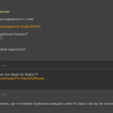
орошая
ассоциируется с этим:
e.com/watch?v=EwIEUflY6YI
girlfriend Vietnam?"
e."
обой поделать!!!
17:43
ts Are Made for Walkin'?!
be.com/watch?v=SbyAZQ45uww
17:44
песен, где я понимаю буквально каждое слово! И смысл как бы не ускол