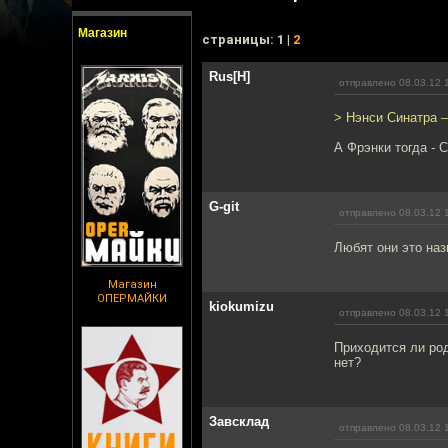
Магазин
cтраницы: 1 |
2
Rus[H]
отправлено 08.03.12 
> Нэнси Синатра —
А Фрэнки тогда - 
G-git
отправлено 08.03.12 
Любят они это наз
Магазин
ОПЕРМАЙКИ
kiokumizu
отправлено 08.03.12 
Приходится ли род
нет?
Завсклад
отправлено 08.03.12 