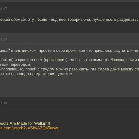
17:47
ёрша обожает эту песню - под неё, говорит она, лучше всего раздеватьс
17:47
меса" в английском, просто в свое время кое что пришлось выучить и не 
онятно) и красиво поет (произносит) слова - что каким то образом, почти
шным переводом.
нглопоющих, порой с трудом можно разобрать- где слова даже между с
опытке перевода предложения целиком.
17:48
oots Are Made for Walkin'?!
tube.com/watch?v=SbyAZQ45uww