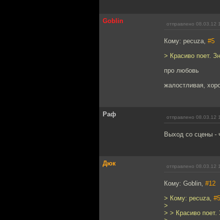
Goblin
отправлено 08.03.12 
Кому: pecuza,
#5
> Красиво поет. З
про любовь
жалостливая, хор
Раф
отправлено 08.03.12 
Выход со сцены - ч
Дюк
отправлено 08.03.12 
Кому: Goblin,
#12
> Кому: pecuza,
#
>
> > Красиво поет.