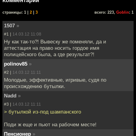
Комментарии
cтраницы: 1 |
2
|
3
всего: 223,
Goblin
: 1
1507
»
#1 |
14.03.12 11:08
Ну как так-то?! Вывеску же поменяли, да и
аттестация на право носить гордое имя
полицейского была, а где результат?!
polinov85
»
#2 |
14.03.12 11:11
Молодые, эффективные, игривые, судя по
происхождению бутылки.
Nadd
»
#3 |
14.03.12 11:11
> бутылкой из-под шампанского
Поди ж еще и пьют на рабочем месте!
Пенсионер
»