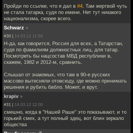
Пройди по ссылке, что я дал в
#4
. Там жертвой чуть
не стала татарка, судя по имени. Нет тут никакого
национализма, скорее всего.
Schwarz
»
#30 |
14.03.12 11:59
Н-да, как говорится, Россия для всех, а Татарстан,
судя по фамилиям должностных лиц, для татар.
Посмотреть бы нацсостав МВД республики в,
скажем, 1982 и 2012-м, сравнить.
Слышал от знакомых, что там в 90-е русских
массово вытесняли отовсюду, где можно принимать
решения и рубить бвбло. Может, и врут.
krapiv
»
#31 |
14.03.12 12:00
смешно, когда в "Нашей Раше" это показывают, и то
горький смех, а тут полный здец, вот блин зеркало
общества