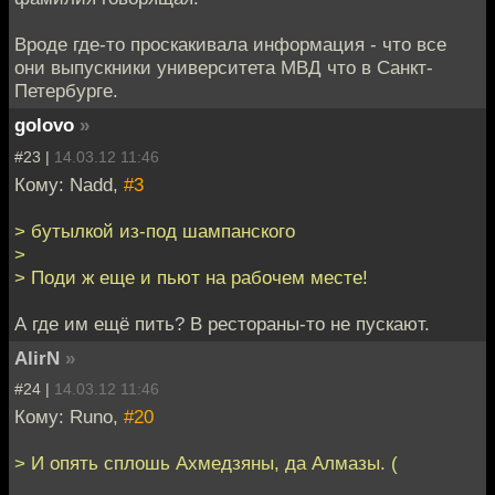
Вроде где-то проскакивала информация - что все
они выпускники университета МВД что в Санкт-
Петербурге.
golovo
»
#23 |
14.03.12 11:46
Кому: Nadd,
#3
> бутылкой из-под шампанского
>
> Поди ж еще и пьют на рабочем месте!
А где им ещё пить? В рестораны-то не пускают.
AlirN
»
#24 |
14.03.12 11:46
Кому: Runo,
#20
> И опять сплошь Ахмедзяны, да Алмазы. (