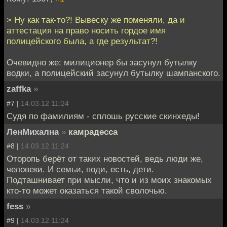
> Ну как так-то?! Вывеску же поменяли, да и
аттестация на право носить гордое имя
полицейского была, а где результат?!
Очевидно же: милиционер бы засунул бутылку
водки, а полицейский засунул бутылку шампанского.
zaffka
»
#7 |
14.03.12 11:24
Судя по фамилиям - сплошь русские скинхеды!
ЛенМихална
»
камрадесса
#8 |
14.03.12 11:24
Оторопь берёт от таких новостей, ведь люди же,
человеки. И семьи, поди, есть, дети.
Подташнивает при мысли, что и из моих знакомых
кто-то может оказаться такой сволочью.
fess
»
#9 |
14.03.12 11:24