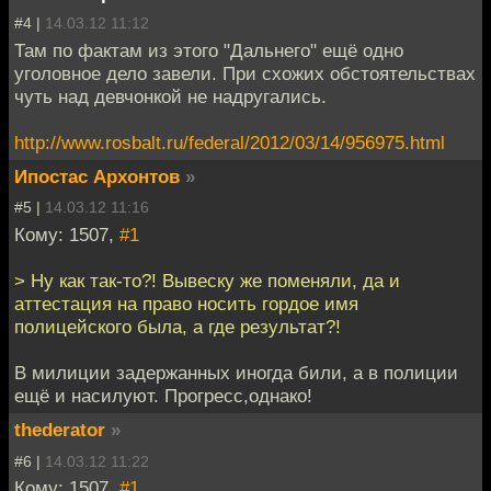
#4 |
14.03.12 11:12
Там по фактам из этого "Дальнего" ещё одно
уголовное дело завели. При схожих обстоятельствах
чуть над девчонкой не надругались.
http://www.rosbalt.ru/federal/2012/03/14/956975.html
Ипостас Архонтов
»
#5 |
14.03.12 11:16
Кому: 1507,
#1
> Ну как так-то?! Вывеску же поменяли, да и
аттестация на право носить гордое имя
полицейского была, а где результат?!
В милиции задержанных иногда били, а в полиции
ещё и насилуют. Прогресс,однако!
thederator
»
#6 |
14.03.12 11:22
Кому: 1507,
#1