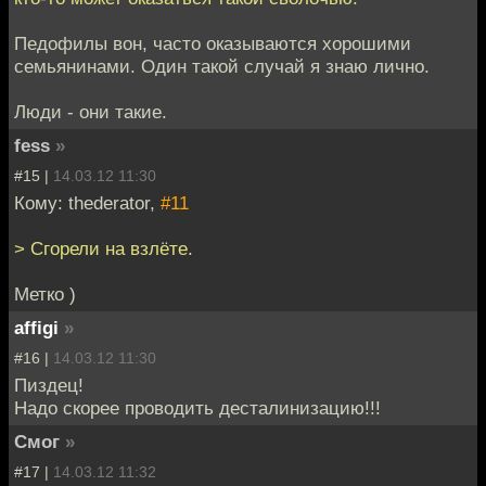
Педофилы вон, часто оказываются хорошими
семьянинами. Один такой случай я знаю лично.
Люди - они такие.
fess
»
#15 |
14.03.12 11:30
Кому: thederator,
#11
> Сгорели на взлёте.
Метко )
affigi
»
#16 |
14.03.12 11:30
Пиздец!
Надо скорее проводить десталинизацию!!!
Смог
»
#17 |
14.03.12 11:32