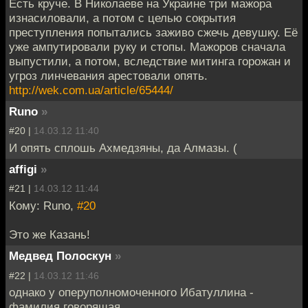
Есть круче. В Николаеве на Украине три мажора
изнасиловали, а потом с целью сокрытия
преступления попытались заживо сжечь девушку. Её
уже ампутировали руку и стопы. Мажоров сначала
выпустили, а потом, вследствие митинга горожан и
угроз линчевания арестовали опять.
http://wek.com.ua/article/65444/
Runo
»
#20 |
14.03.12 11:40
И опять сплошь Ахмедзяны, да Алмазы. (
affigi
»
#21 |
14.03.12 11:44
Кому: Runo,
#20
Это же Казань!
Медвед Полоскун
»
#22 |
14.03.12 11:46
однако у оперуполномоченного Ибатуллина -
фамилия говорящая.