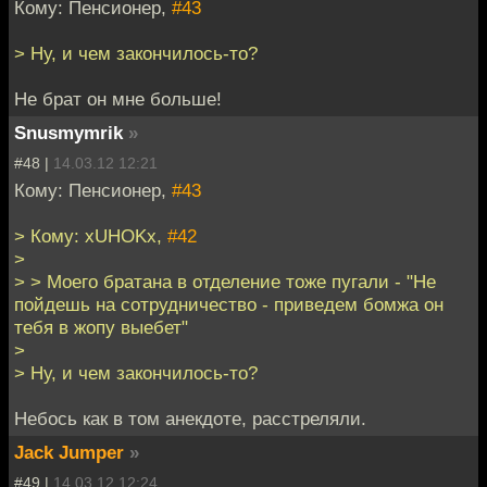
Кому: Пенсионер,
#43
> Ну, и чем закончилось-то?
Не брат он мне больше!
Snusmymrik
»
#48 |
14.03.12 12:21
Кому: Пенсионер,
#43
> Кому: xUHOKx,
#42
>
> > Моего братана в отделение тоже пугали - "Не
пойдешь на сотрудничество - приведем бомжа он
тебя в жопу выебет"
>
> Ну, и чем закончилось-то?
Небось как в том анекдоте, расстреляли.
Jack Jumper
»
#49 |
14.03.12 12:24