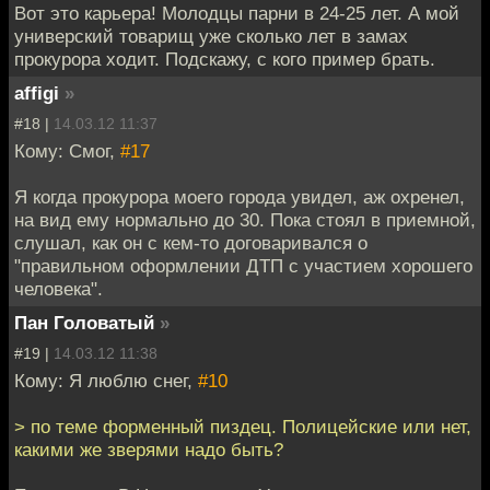
Вот это карьера! Молодцы парни в 24-25 лет. А мой
универский товарищ уже сколько лет в замах
прокурора ходит. Подскажу, с кого пример брать.
affigi
»
#18 |
14.03.12 11:37
Кому: Смог,
#17
Я когда прокурора моего города увидел, аж охренел,
на вид ему нормально до 30. Пока стоял в приемной,
слушал, как он с кем-то договаривался о
"правильном оформлении ДТП с участием хорошего
человека".
Пан Головатый
»
#19 |
14.03.12 11:38
Кому: Я люблю снег,
#10
> по теме форменный пиздец. Полицейские или нет,
какими же зверями надо быть?