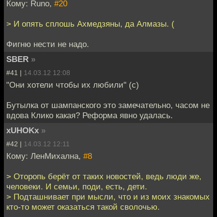
Кому: Runo,
#20
> И опять сплошь Ахмедзяны, да Алмазы. (
Фигню нести не надо.
SBER
»
#41 |
14.03.12 12:08
"Они хотели чтобы их любили" (с)
Бутылка от шампанского это замечательно, часом не
вдова Клико какая? Реформа явно удалась.
xUHOKx
»
#42 |
14.03.12 12:11
Кому: ЛенМихална,
#8
> Оторопь берёт от таких новостей, ведь люди же,
человеки. И семьи, поди, есть, дети.
> Подташнивает при мысли, что и из моих знакомых
кто-то может оказаться такой сволочью.