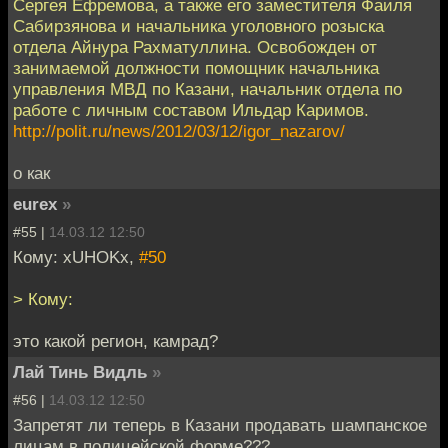
Сергея Ефремова, а также его заместителя Фаиля
Сабирзянова и начальника уголовного розыска
отдела Айнура Рахматуллина. Освобожден от
занимаемой должности помощник начальника
управления МВД по Казани, начальник отдела по
работе с личным составом Ильдар Каримов.
http://polit.ru/news/2012/03/12/igor_nazarov/
о как
eurex
»
#55 |
14.03.12 12:50
Кому: xUHOKx,
#50
> Кому:
это какой регион, камрад?
Лай Тинь Видль
»
#56 |
14.03.12 12:50
Запретят ли теперь в Казани продавать шампанское
лицам в полицейской форме???