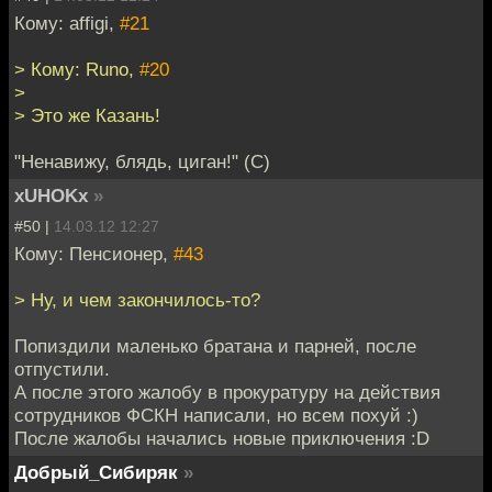
Кому: affigi,
#21
> Кому: Runo,
#20
>
> Это же Казань!
"Ненавижу, блядь, циган!" (С)
xUHOKx
»
#50 |
14.03.12 12:27
Кому: Пенсионер,
#43
> Ну, и чем закончилось-то?
Попиздили маленько братана и парней, после
отпустили.
А после этого жалобу в прокуратуру на действия
сотрудников ФСКН написали, но всем похуй :)
После жалобы начались новые приключения :D
Добрый_Сибиряк
»