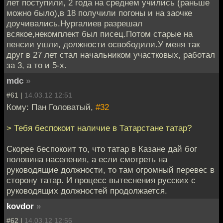
лет поступили, 2 года на среднем учились (раньше
можно было),в 18 получили погоны и на заочке
доучивались.Нургалиев разрешал
всякое,некомплект был писец.Потом старые на
пенсии ушли, должности освободили.У меня так
друг в 27 лет стал начальником участковых, работал
за 3, а то и 5-х.
mdc
»
#61 |
14.03.12 12:51
Кому: Пан Головатый,
#32
> Тебя беспокоит наличие в Татарстане татар?
Скорее беспокоит то, что татар в Казане дай бог
половина населения, а если смотреть на
руководящие должности, то там огромный перевес в
сторону татар. И процесс вытеснения русских с
руководящих должностей продолжается.
kovdor
»
#62 |
14.03.12 12:56