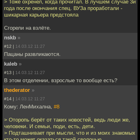
> Тоже охренел, когда прочитал. В лучшем случае 3и
года после окончания спец. ВУЗа проработали -
шикарная карьера предстояла
Сгорели на взлёте.
nskb
»
#12 |
14.03.12 11:27
Пацаны развликаются.
kaleb
»
#13 |
14.03.12 11:27
В этом отделении, взрослые то вообще есть?
thederator
»
#14 |
14.03.12 11:27
Кому: ЛенМихална,
#8
> Оторопь берёт от таких новостей, ведь люди же,
человеки. И семьи, поди, есть, дети.
> Подташнивает при мысли, что и из моих знакомых
кто-то может оказаться такой сволочью.