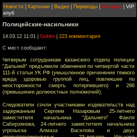
Новости
|
Картинки
|
Видео
|
Переводы
|
Магазин
|
VIP
клуб
Полицейские-насильники
14.03.12 11:01
|
Goblin
|
223 комментария
С мест сообщают:
Четверым сотрудникам казанского отдела полиции
"Дальний" предъявили обвинения по четвертой части
111-й статьи УК РФ (умышленное причинение тяжкого
вреда здоровью группой лиц, повлекшее по
неосторожности смерть потерпевшего) и 286
(превышение должностных полномочий).
Следователи сочли участниками издевательств над
задержанным Сергеем Назаровым 25-летнего
заместителя начальника "Дальнего" Фаиля
Сабирзянова, 24-летнего заместителя начальника
угрозыска Алмаза Василова и двух
оперуполномоченных — 23-летнего Ильнара