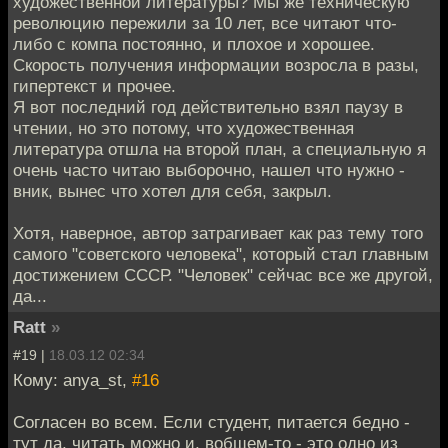
художественной литературы? Мы же техническую
революцию пережили за 10 лет, все читают что-
либо с компа постоянно, и плохое и хорошее.
Скорость получения информации возросла в разы,
гипертекст и прочее.
Я вот последний год действительно взял паузу в
чтении, но это потому, что художественная
литература отшла на второй план, а специальную я
очень часто читаю выборочно, нашел что нужно -
вник, вынес что хотел для себя, закрыл.
Хотя, наверное, автор затрагивает как раз тему того
самого "советского человека", который стал главным
достижением СССР. "Человек" сейчас все же другой,
да...
Ratt
»
#19 |
18.03.12 02:34
Кому: anya_st,
#16
Согласен во всем. Если студент, питается бедно -
тут да, читать можно и, вобщем-то - это одно из