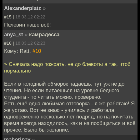
Alexanderplatz
»
#15 |
18.03.12 02:22
Пелевин наше всё!
anya_st
»
камрадесса
#16 |
18.03.12 02:23
Кому: Ratt,
#10
> Сначала надо пожрать, не до блевоты а так, чтоб
нормально
Если в голодный обморок падаешь, тут уж не до
чтения. Но если питаешься на уровне бедного
студента - то читать можно, проверено.
Есть ещё одна любимая отговорка - я же работаю! Я
же устаю. Вот не знаю - училась и работала
одновременно несколько лет подряд, но на почитать
время всегда находилось, как и на пообщаться и всё
прочее. Было бы желание.
mahorinav
»