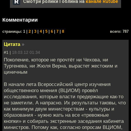
Смотри ролики Гоблина на
канале Rutube
Комментарии
cтраницы: 1 |
2
|
3
|
4
|
5
|
6
|
7
|
8
всего: 787
Цитата
»
#1 |
18.03.12 01:34
Поколение, которое не прочтёт ни Чехова, ни
Тургенева, ни Жюля Верна, вырастет жестоким и
циничным
В начале лета Всероссийский центр изучения
общественного мнения (ВЦИОМ) провёл
исследования, которые власти предержащие как-то
не заметили. А напрасно. Их результаты таковы, что
как минимум двум министерствам - культуры и
образования - нужно жать на все «тревожные
кнопки» и собирать экстренные заседания кабинета
министров. Потому как, согласно опросам ВЦИОМ,