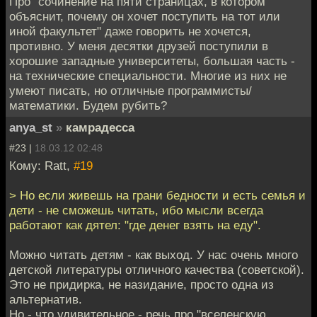
Про "сочинение на пяти страницах, в котором
объяснит, почему он хочет поступить на тот или
иной факультет" даже говорить не хочется,
противно. У меня десятки друзей поступили в
хорошие западные университеты, большая часть -
на технические специальности. Многие из них не
умеют писать, но отличные программисты/
математики. Будем рубить?
anya_st
»
камрадесса
#23 |
18.03.12 02:48
Кому: Ratt,
#19
> Но если живешь на грани бедности и есть семья и
дети - не сможешь читать, ибо мысли всегда
работают как дятел: "где денег взять на еду".
Можно читать детям - как выход. У нас очень много
детской литературы отличного качества (советской).
Это не придирка, не назидание, просто одна из
альтернатив.
Но - что удивительное - речь про "вселенскую