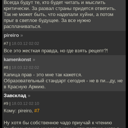
Всегда будут те, кто будет читать и мыслить
критически. За развал страны придется ответить.
Так не может быть, что наделали хуйни, а потом
прыг в светлое будущее. За все нужно
расплачиваться.
pireiro
»
#7 |
18.03.12 02:02
Все это жесткая правда, но где взять рецепт?!
kamenkonst
»
#8 |
18.03.12 02:02
Капица прав - это мне так кажется.
Образовательный стандарт сегодня - не в пи...ду, не
в Красную Армию.
Завсклад
»
#9 |
18.03.12 02:10
Кому: pireiro,
#7
Ну хотя бы собственное чадо приучай к чтению