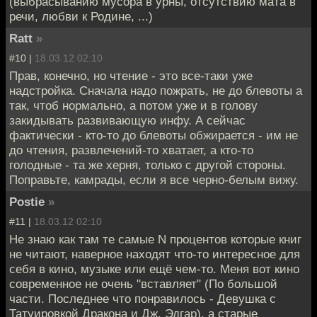
(выбрасыванию мусора в урны, отсутствию мата в
речи, любви к Родине, ...)
Ratt
»
#10 |
18.03.12 02:10
Прав, конечно, но чтение - это все-таки уже
надстройка. Сначала надо пожрать, не до блевоты а
так, чтоб нормально, а потом уже и в голову
закидывать развивающую инфу. А сейчас
фактически - кто-то до блевоты обжирается - им не
до чтения, развлечений-то хватает, а кто-то
голодные - та же херня, только с другой стороны.
Поправьте, камрады, если я все черно-белым вижу.
Postie
»
#11 |
18.03.12 02:10
Не знаю как там те самые N процентов которые книг
не читают, наверное находят что-то интересное для
себя в кино, музыке или ещё чем-то. Меня вот кино
современное не очень "вставляет" (По большой
части. Последнее что понравилось - Девушка с
Татуировкой Дракона и Дж. Эдгар), а старые