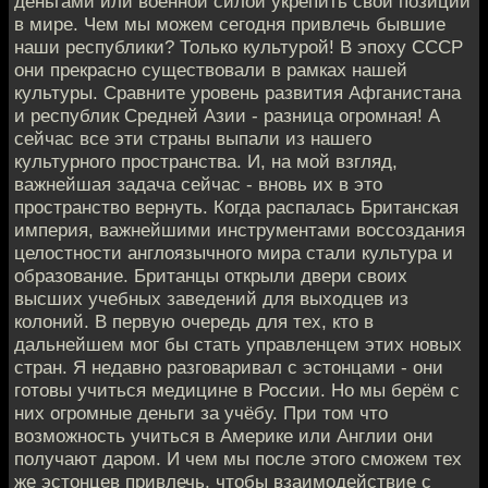
деньгами или военной силой укрепить свои позиции
в мире. Чем мы можем сегодня привлечь бывшие
наши республики? Только культурой! В эпоху СССР
они прекрасно существовали в рамках нашей
культуры. Сравните уровень развития Афганистана
и республик Средней Азии - разница огромная! А
сейчас все эти страны выпали из нашего
культурного пространства. И, на мой взгляд,
важнейшая задача сейчас - вновь их в это
пространство вернуть. Когда распалась Британская
империя, важнейшими инструментами воссоздания
целостности англоязычного мира стали культура и
образование. Британцы открыли двери своих
высших учебных заведений для выходцев из
колоний. В первую очередь для тех, кто в
дальнейшем мог бы стать управленцем этих новых
стран. Я недавно разговаривал с эстонцами - они
готовы учиться медицине в России. Но мы берём с
них огромные деньги за учёбу. При том что
возможность учиться в Америке или Англии они
получают даром. И чем мы после этого сможем тех
же эстонцев привлечь, чтобы взаимодействие с