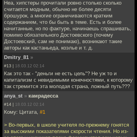
Неа, хипстеры прочитали ровно столько сколько
считается модным, обычно не более десяти
брошурок, а многие ограничиваются кратким
содержанием, что бы быть в теме. Есть и более
начитанные, но по фактуре, начинаешь спрашивать,
помимо обязательного Достоевского (почему
Достоевский, сам не понимаю), возникают такие
авторы как кастаньеда, коэлье и т. д.
Dmitry_81
»
#13 |
18.03.12 02:14
Как это так - "деньги не есть цель"? Не уж то и
капитализм с невидимыми конечностями, к которому
так стремится эта молодая страна, ложный путь???
anya_st
»
камрадесса
#14 |
18.03.12 02:14
Кому: Цитата,
#1
> Во-первых, в школе учителя по-прежнему гонятся
за высокими показателями скорости чтения. Но из-