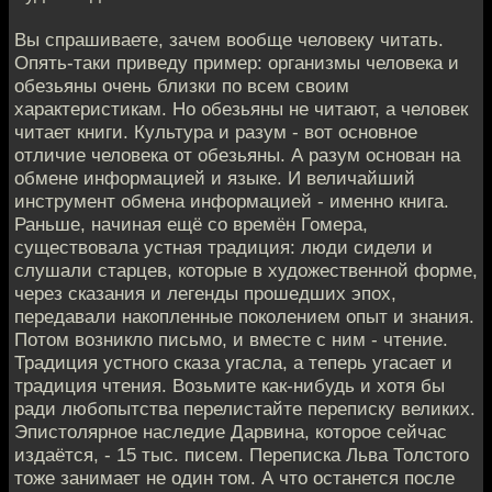
Вы спрашиваете, зачем вообще человеку читать.
Опять-таки приведу пример: организмы человека и
обезьяны очень близки по всем своим
характеристикам. Но обезьяны не читают, а человек
читает книги. Культура и разум - вот основное
отличие человека от обезьяны. А разум основан на
обмене информацией и языке. И величайший
инструмент обмена информацией - именно книга.
Раньше, начиная ещё со времён Гомера,
существовала устная традиция: люди сидели и
слушали старцев, которые в художественной форме,
через сказания и легенды прошедших эпох,
передавали накопленные поколением опыт и знания.
Потом возникло письмо, и вместе с ним - чтение.
Традиция устного сказа угасла, а теперь угасает и
традиция чтения. Возьмите как-нибудь и хотя бы
ради любопытства перелистайте переписку великих.
Эпистолярное наследие Дарвина, которое сейчас
издаётся, - 15 тыс. писем. Переписка Льва Толстого
тоже занимает не один том. А что останется после