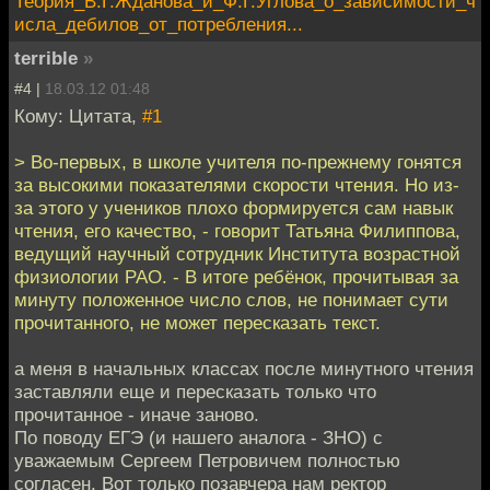
Теория_В.Г.Жданова_и_Ф.Г.Углова_о_зависимости_ч
исла_дебилов_от_потребления...
terrible
»
#4 |
18.03.12 01:48
Кому: Цитата,
#1
> Во-первых, в школе учителя по-прежнему гонятся
за высокими показателями скорости чтения. Но из-
за этого у учеников плохо формируется сам навык
чтения, его качество, - говорит Татьяна Филиппова,
ведущий научный сотрудник Института возрастной
физиологии РАО. - В итоге ребёнок, прочитывая за
минуту положенное число слов, не понимает сути
прочитанного, не может пересказать текст.
а меня в начальных классах после минутного чтения
заставляли еще и пересказать только что
прочитанное - иначе заново.
По поводу ЕГЭ (и нашего аналога - ЗНО) с
уважаемым Сергеем Петровичем полностью
согласен. Вот только позавчера нам ректор