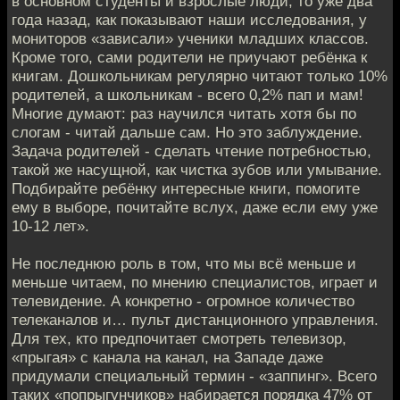
в основном студенты и взрослые люди, то уже два
года назад, как показывают наши исследования, у
мониторов «зависали» ученики младших классов.
Кроме того, сами родители не приучают ребёнка к
книгам. Дошкольникам регулярно читают только 10%
родителей, а школьникам - всего 0,2% пап и мам!
Многие думают: раз научился читать хотя бы по
слогам - читай дальше сам. Но это заблуждение.
Задача родителей - сделать чтение потребностью,
такой же насущной, как чистка зубов или умывание.
Подбирайте ребёнку интересные книги, помогите
ему в выборе, почитайте вслух, даже если ему уже
10-12 лет».
Не последнюю роль в том, что мы всё меньше и
меньше читаем, по мнению специалистов, играет и
телевидение. А конкретно - огромное количество
телеканалов и… пульт дистанционного управления.
Для тех, кто предпочитает смотреть телевизор,
«прыгая» с канала на канал, на Западе даже
придумали специальный термин - «заппинг». Всего
таких «попрыгунчиков» набирается порядка 47% от