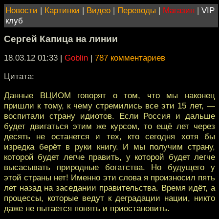
Новости
|
Картинки
|
Видео
|
Переводы
|
Магазин
|
VIP
клуб
Сергей Капица на линии
18.03.12 01:33
|
Goblin
|
787 комментариев
Цитата:
Данные ВЦИОМ говорят о том, что мы наконец
пришли к тому, к чему стремились все эти 15 лет, —
воспитали страну идиотов. Если Россия и дальше
будет двигаться этим же курсом, то ещё лет через
десять не останется и тех, кто сегодня хотя бы
изредка берёт в руки книгу. И мы получим страну,
которой будет легче править, у которой будет легче
высасывать природные богатства. Но будущего у
этой страны нет! Именно эти слова я произносил пять
лет назад на заседании правительства. Время идёт, а
процессы, которые ведут к деградации нации, никто
даже не пытается понять и приостановить.