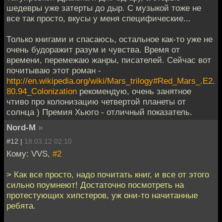
шедевры уже затерты до дыр. С музыкой тоже не
все так просто, вкусы у меня специфические...
Только книгами и спасаюсь, остальное как-то уже не
очень будоражит разум и чувства. Время от
времени, перемежаю жанры, писателей. Сейчас вот
почитываю этот роман -
http://en.wikipedia.org/wiki/Mars_trilogy#Red_Mars_.E2.
80.94_Colonization
рекомендую, очень занятное
чтиво про колонизацию четвертой планеты от
солнца ) Премия Хьюго - отличный показатель.
Nord-M
»
#12 |
18.03.12 02:10
Кому: VVS,
#2
> Как все просто, надо почитать книг, и все от этого
сильно поумнеют! Достаточно посмотреть на
протестующих хипстеров, уж они-то начитанные
ребята.