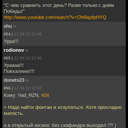
"С чем сравнить этот день? Разве только с днём
Победы!"
http://www.youtube.com/watch?v=Ohi6qufpHYQ
shu
»
#64 |
12.04.12 12:48
Урра!!!
rodionov
»
#65 |
12.04.12 12:48
Ураааа!!!
Поехалиии!!!!
donets23
»
#66 |
12.04.12 12:52
Кому: Vad_RZN,
#14
> Надо найти фонтан и искупаться. Хотя прохладно
малость.
а в открытый космос без скафандра выходил !?! )