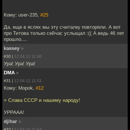
Кому: user-235,
#25
Да, еще в яслях мы эту считалку повторяли. А вот
про Титова только сейчас услыщал :(( А ведь 46 лет
прошло....
kassey
»
#30 |
12.04.12 11:50
Ура! Ура! Ура!
DMA
»
#31 |
12.04.12 11:51
Кому: Mopok,
#12
> Слава СССР и нашему народу!
УРРААА!
djihar
»
#32 |
12.04.12 11:54