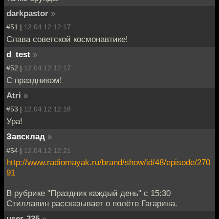
darkpastor
»
#51 |
12.04.12 12:17
Слава советской космонавтике!
d_test
»
#52 |
12.04.12 12:17
С праздником!
Atri
»
#53 |
12.04.12 12:18
Ура!
Завсклад
»
#54 |
12.04.12 12:21
http://www.radiomayak.ru/brand/show/id/48/episode/270
91
В рубрике "Праздник каждый день" с 15:30
Стиллавин рассказывает о полёте Гагарина.
user-235
»