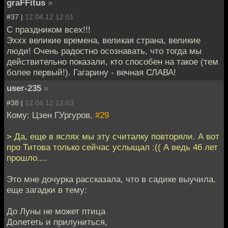
graFFitus
»
#37 |
12.04.12 12:01
С праздником всех!!!
Эххх великие времена, великая страна, великие
люди! Очень радостно осознавать, что тогда мы
действительно показали, кто способен на такое (тем
более первый!). Гагарину - вечная СЛАВА!
user-235
»
#38 |
12.04.12 12:03
Кому: Цзен ГУргуров,
#29
> Да, еще в яслях мы эту считалку повторяли. А вот
про Титова только сейчас услыщал :(( А ведь 46 лет
прошло....
Это мне дочурка рассказала, что в садике выучила.
еще загадки в тему:
До Луны не может птица
Долететь и прилуниться,