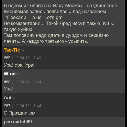
В одном из блогов на Йэху Москвы - на удивление
вменяемая запись появилась, под названием
""Поехали!", а не "Let's go"".
Но комментарии... Такой бред несут, такую чушь,
такую хуйню!
Там половину надо сдать в дурдом и серьёзно
лечить. А каждого третьего - усыпить.
Tac-Tic
»
#85 |
12.04.12 13:40
Ура! Ура! Ура!
W!nd
»
#86 |
12.04.12 13:44
Ура!
Ant
»
#87 |
12.04.12 13:44
С Праздником!
petrovitch69
»