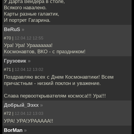
У Дарта Вейдера в столе,
Всякого навалено.
Карты разные галактик,
И портрет Гагарина.
BeRuS
»
#70 |
12.04.12 12:55
Ура! Ура! Урааааааа!
Космонавтов, ВКО - с праздником!
Грузовик
»
#71 |
12.04.12 13:02
Поздравляю всех с Днем Космонавтики! Всем
причастным - низкий поклон и уважение.
Слава первооткрывателям космоса!!! Ура!!!
Добрый_Ээхх
»
#72 |
12.04.12 13:03
УРА! УРА!УРААААА!!
BorMan
»