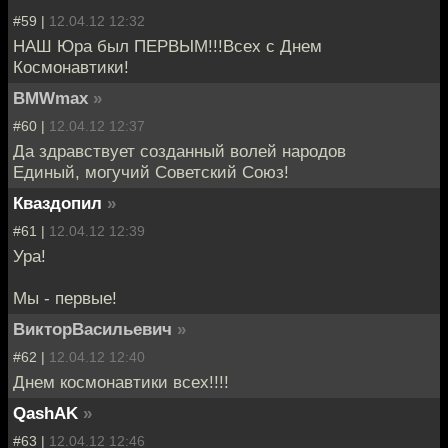
#59 |
12.04.12 12:32
НАШ Юра был ПЕРВЫМ!!!Всех с Днем
Космонавтики!
BMWmax
»
#60 |
12.04.12 12:37
Да здравствует созданный волей народов
Единый, могучий Советский Союз!
Кваздопил
»
#61 |
12.04.12 12:39
Ура!
Мы - первые!
ВикторВасильевич
»
#62 |
12.04.12 12:40
Днем космонавтики всех!!!!
QashAK
»
#63 |
12.04.12 12:46