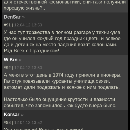
для отечественной космонавтики, они-таки получили
хорошую жизнь?..
DenSar
»
#91 |
12.04.12 13:50
У нас тут торжества в полном разгаре у техникума
где он учился каждый год праздник цветы и всякое
да и детишек на место падения возят колоннами.
Рад Всех с Праздником!
W.Kin
»
#92 |
12.04.12 13:50
А меня в этот день в 1974 году приняли в пионеры.
Галстук повязывали курсанты училища связи.
автомат дали подержать и всякое с ним поделать.
Настолько было ощущение крутости и важности
события, что запомнилось как будто вчера было.
Korsar
»
#93 |
12.04.12 13:52
Ура товарищи! Всех с праздником!