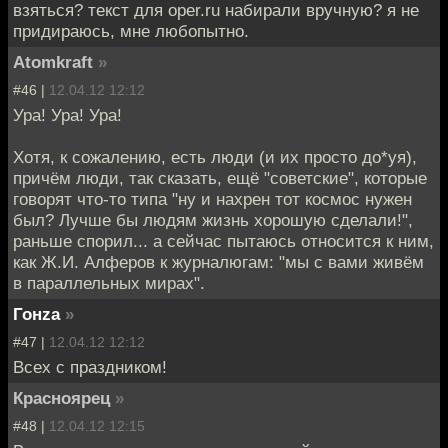
взяться? текст для oper.ru набирали вручную? я не
придираюсь, мне любопытно.
Atomkraft
»
#46 |
12.04.12 12:12
Ура! Ура! Ура!
Хотя, к сожалению, есть люди (и их просто до*уя),
причём люди, так сказать, ещё "советские", которые
говорят что-то типа "ну и нахрен тот космос нужен
был? Лучше бы людям жизнь хорошую сделали!",
раньше спорил... а сейчас пытаюсь относится к ним,
как Ж.И. Алферов к журналюгам: "мы с вами живём
в параллельных мирах".
Гонzа
»
#47 |
12.04.12 12:12
Всех с праздником!
Красноярец
»
#48 |
12.04.12 12:15