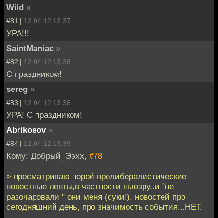
Wild
»
#81 |
12.04.12 13:37
УРА!!!
SaintManiac
»
#82 |
12.04.12 13:38
С праздником!
sereg
»
#83 |
12.04.12 13:38
УРА! С праздником!
Abrikosov
»
#84 |
12.04.12 13:39
Кому: Добрый_Ээхх,
#78
> просматриваю порой пролибералистические
новостные ленты,в частности ньюзру..и "не
разочаровали " они меня (суки!), новостей про
сегодняшний день, про значимость события...НЕТ.