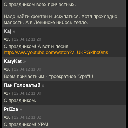
С праздником всех причастных.
Надо найти фонтан и искупаться. Хотя прохладно
малость. А в Ленинске нибось тепло.
Kaj
»
#15 |
12.04.12 11:28
C праздником! А вот и песня
http://www.youtube.com/watch?v=UKPGklho0ms
KatyKat
»
#16 |
12.04.12 11:30
Всем причастным - троекратное "Ура"!!!
Пан Головатый
»
#17 |
12.04.12 11:30
С праздником.
PtiZza
»
#18 |
12.04.12 11:32
С праздником! УРА!