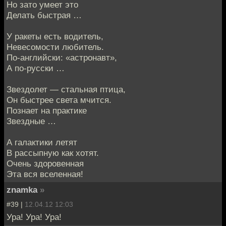
Но зато умеет это
Делать быстрая …
У ракеты есть водитель,
Невесомости любитель.
По-английски: «астронавт»,
А по-русски …
Звездолет — стальная птица,
Он быстрее света мчится.
Познает на практике
Звездные …
А галактики летят
В рассыпную как хотят.
Очень здоровенная
Эта вся вселенная!
znamka
»
#39 |
12.04.12 12:03
Ура! Ура! Ура!