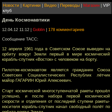
Новости
|
Картинки
|
Видео
|
Переводы
|
Магазин
|
VIP
клуб
День Космонавтики
12.04.12 11:12
|
Goblin
|
178 комментариев
Сообщение ТАСС:
12 апреля 1961 года в Советском Союзе выведен на
орбиту вокруг Земли первый в мире космический
корабль-спутник «Восток» с человеком на борту.
Пилотом-космонавтом является гражданин Союза
Советских Социалистических Республик лётчик
майор ГАГАРИН Юрий Алексеевич.
Старт космической многоступенчатой ракеты прошёл
успешно, и после набора первой космической
скорости и отделения от последней ступени ракеты-
носителя корабль-спутник начал свободный полёт по
орбите вокруг Земли.