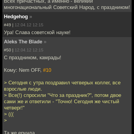
Всех причастных, а именно - великий
многонациональный Советский Народ, с праздником!
Hedgehog
»
#49 |
12.04.12 12:15
Ура! Слава советской науке!
Aleks The Blade
»
#50 |
12.04.12 12:15
С праздником, камрады!
Кому: Nem OFF,
#10
> Сегодня с утра поздравил четверых коллег, все
взрослые люди.
> Все(!) спросили "Что за праздник?", потом двое
сами же и ответили - "Точно! Сегодня же чистый
четверг!"
> (((
>
Та же ерунда.