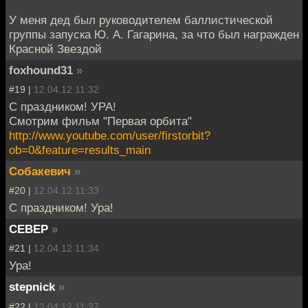
У меня дед был руководителем баллистической
группы запуска Ю. А. Гагарина, за что был награжден
Красной Звездой
foxhound31
»
#19 |
12.04.12 11:32
С праздником! УРА!
Смотрим фильм "Первая орбита"
http://www.youtube.com/user/firstorbit?
ob=0&feature=results_main
Собакевич
»
#20 |
12.04.12 11:33
С праздником! Ура!
CEBEP
»
#21 |
12.04.12 11:34
Ура!
stepnick
»
#22 |
12.04.12 11:37