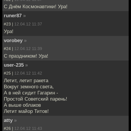
С Днём Космонавтики! Ура!
runer87
»
#23 |
12.04.12 11:37
Ура!
vorobey
»
#24 |
12.04.12 11:39
С праздником! Ура!
user-235
»
#25 |
12.04.12 11:42
Летит, летит ракета
Вокруг земного света,
А в ней сидит Гагарин -
Простой Советский парень!
А выше облаков
Летит майор Титов!
atty
»
#26 |
12.04.12 11:43