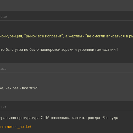
10:19
конкуренция, "рынок все исправит", а жертвы - "не смогли вписаться в 
что бы с утра не было пионерской зорьки и утренней гимнастики!!
11:10
е, как раз - все тихо!
11:41
еральная прокуратура США разрешила казнить граждан без суда.
nih.ru/eric_holder/