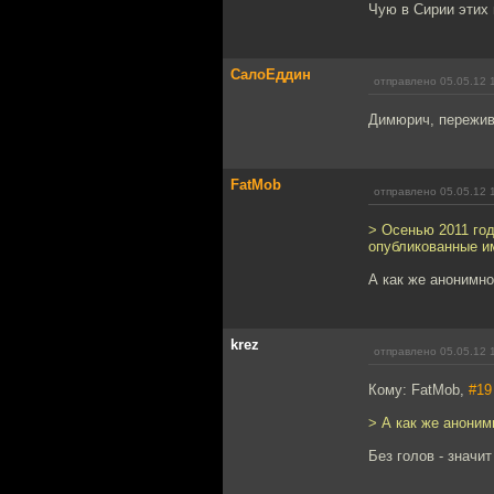
Чую в Сирии этих 
СалоЕддин
отправлено 05.05.12 
Димюрич, пережив
FatMob
отправлено 05.05.12 
> Осенью 2011 го
опубликованные им
А как же анонимно
krez
отправлено 05.05.12 
Кому: FatMob,
#19
> А как же аноним
Без голов - значи