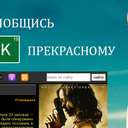
Уголовщина
 тела 23 человек —
— были обнаружены
йдено послание, в
 представителями