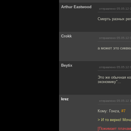
Arthur Eastwood
отправлено 05.05.12 
Смерть разных pen
Crokk
отправлено 05.05.12 
а может это сикв
Beytix
отправлено 05.05.12 
Это же обычная ко
экономику"...
krez
отправлено 05.05.12 
Кому: Гонzа,
#7
> И то верно! Мо
[Пожимает плачам