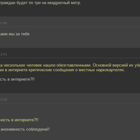
граждан будет по три на квадратный метр.
11:49
аем мы за тебя
12:01
да нескольких человек нашли обезглавленными. Основной версией их уб
и в интернете критические сообщения о местных наркокартелях.
сть в интернете?!!
12:35
ность в интернете?!!
т анонимность соблюдена!!