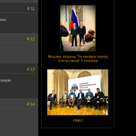
# 11
ело.
# 12
Медаль ордена "За заслуги перед
Отечеством" II степени
# 13
ночную
# 14
РВИО