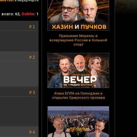
ный сайт
в megagroup.ru
всего: 62,
Goblin
: 1
# 1
Признание Меркель и
возвращение России в большой
спорт
# 2
# 3
Атака БПЛА на Геленджик и
открытие Ормузского пролива
# 4