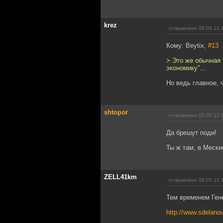
krez
отправлено 05.05.12 
Кому: Beytix,
#13
> Это же обычная 
экономику"...
Но ведь главное, 
shtopor
отправлено 05.05.12 
Да брешут поди!
Ты ж там, в Мескик
ZELL41km
отправлено 05.05.12 
Тем временем Ген
http://www.sdelanou