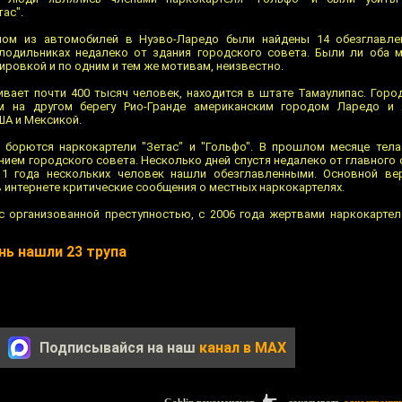
ас".
ном из автомобилей в Нуэво-Ларедо были найдены 14 обезглавле
лодильниках недалеко от здания городского совета. Были ли оба 
ировкой и по одним и тем же мотивам, неизвестно.
вает почти 400 тысяч человек, находится в штате Тамаулипас. Горо
 на другом берегу Рио-Гранде американским городом Ларедо и
А и Мексикой.
 борются наркокартели "Зетас" и "Гольфо". В прошлом месяце тел
нием городского совета. Несколько дней спустя недалеко от главного
1 года нескольких человек нашли обезглавленными. Основной вер
 интернете критические сообщения о местных наркокартелях.
с организованной преступностью, с 2006 года жертвами наркокартел
нь нашли 23 трупа
Подписывайся на наш
канал в MAX