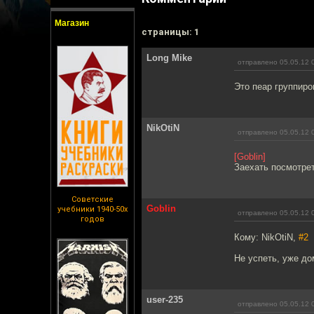
Магазин
cтраницы: 1
Long Mike
отправлено 05.05.12 
Это пеар группиров
NikOtiN
отправлено 05.05.12 
[Goblin]
Заехать посмотре
Советские
Goblin
учебники 1940-50х
отправлено 05.05.12 
годов
Кому: NikOtiN,
#2
Не успеть, уже до
user-235
отправлено 05.05.12 