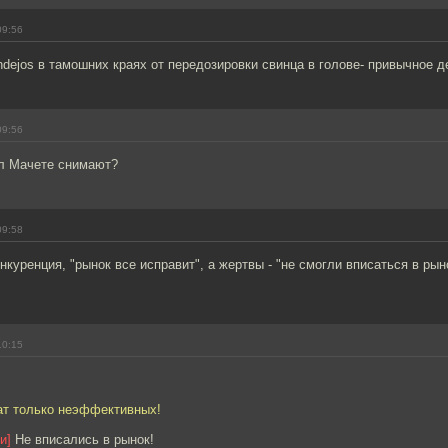
09:56
dejos в тамошних краях от передозировки свинца в голове- привычное д
09:56
ел Мачете снимают?
09:58
нкуренция, "рынок все исправит", а жертвы - "не смогли вписаться в ры
10:15
чат только неэффективных!
и]
Не вписались в рынок!