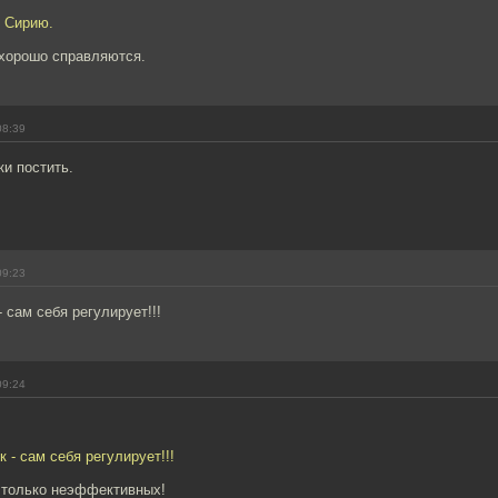
т Сирию.
 хорошо справляются.
08:39
ки постить.
09:23
 сам себя регулирует!!!
09:24
 - сам себя регулирует!!!
т только неэффективных!