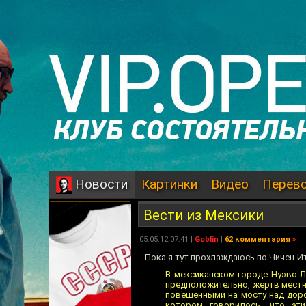
Картинки
Видео
Перев
Новости
Вести из Мексики
05.05.12 07:41 |
Goblin
|
62 комментария
»
Пока я тут прохлаждаюсь по Чичен-И
В мексиканском городе Нуэво-Ла
предположительно, жертв местн
повешенными на мосту над доро
котором говорилось, что эт