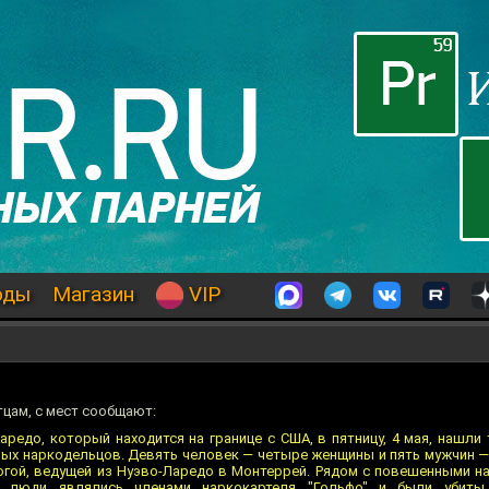
оды
Магазин
VIP
тцам, с мест сообщают:
редо, который находится на границе с США, в пятницу, 4 мая, нашли
ых наркодельцов. Девять человек — четыре женщины и пять мужчин 
гой, ведущей из Нуэво-Ларедо в Монтеррей. Рядом с повешенными на
и люди являлись членами наркокартеля "Гольфо" и были убиты