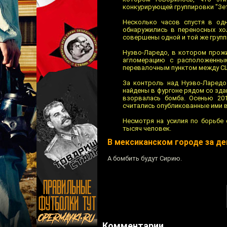
конкурирующей группировки "Зет
Несколько часов спустя в од
обнаружились в переносных хо
совершены одной и той же групп
Нуэво-Ларедо, в котором прожи
агломерацию с расположенным
перевалочным пунктом между СШ
За контроль над Нуэво-Ларедо
найдены в фургоне рядом со зда
взорвалась бомба. Осенью 201
считались опубликованные ими в
Несмотря на усилия по борьбе 
тысяч человек.
В мексиканском городе за де
А бомбить будут Сирию.
Комментарии