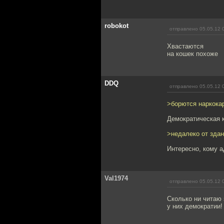
robokot
отправлено 05.05.12 
Хвастаются
на кошек похоже
DDQ
отправлено 05.05.12 
>борются наркокар
Демократическая 
>недалеко от здан
Интересно, кому 
Val1974
отправлено 05.05.12 
Сколько ни читаю 
у них демократии!