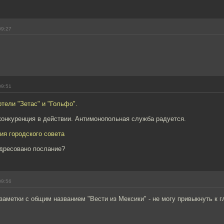
09:27
09:51
тели "Зетас" и "Гольфо".
конкуренция в действии. Антимонопольная служба радуется.
ия городского совета
адресовано послание?
09:56
заметки с общим названием "Вести из Мексики" - не могу привыкнуть к 