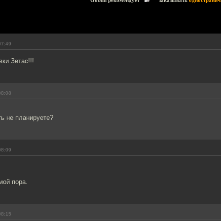
Goblin рекомендует
заказывать
одностранич
07:49
ки Зетас!!!
08:08
ть не планируете?
08:09
мой пора.
08:15