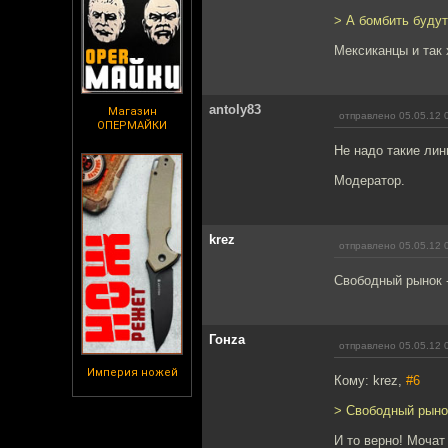
> А бомбить буду
Мексиканцы и так
antoly83
Магазин
отправлено 05.05.12 
ОПЕРМАЙКИ
Не надо такие лин
Модератор.
krez
отправлено 05.05.12 
Свободный рынок -
Гонzа
отправлено 05.05.12 
Империя ножей
Кому: krez,
#6
> Свободный рынок
И то верно! Моча