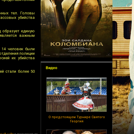
нных тел. Головы
массовых убийства
д образует единую
 является важным
а 14 человек были
 отделения полиции
сией их убийства
Видео
ей стали более 50
О предстоящем Турнире Святого
Георгия