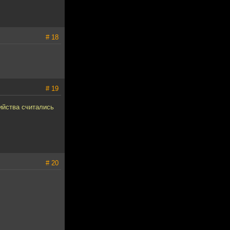
# 18
# 19
ийства считались
# 20