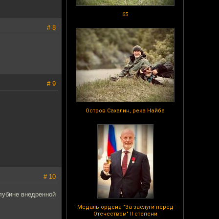
65
# 8
# 9
Остров Сахалин, река Найба
# 10
глубине внедренной
Медаль ордена "За заслуги перед
Отечеством" II степени