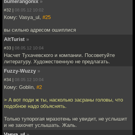
bumerangonix
»
#32 |
08.05.12 10:02
Кому: Vasya_ul,
#25
вы сильно адресом ошиплися
AltTurist
»
#33 |
08.05.12 10:04
Насчет Тухачевского и компании. Посоветуйте
литературу. Художественную не предлагать.
Fuzzy-Wuzzy
»
#34 |
08.05.12 10:04
Кому: Goblin,
#2
> А вот поди ж ты, насколько засраны головы, что
подобное надо объяснять.
Только тупорогая мразотень не увидит, не услышит
и не захочет услышать. Жаль.
Vasya_ul
»