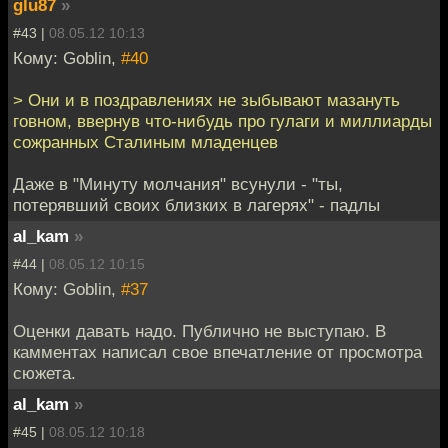
glu87
»
#43 |
08.05.12 10:13
Кому: Goblin,
#40
> Они и в поздравлениях не зыбывают мазануть
говном, ввернув что-нибудь про гулаги и миллиарды
сожранных Сталиным младенцев
Даже в "Минуту молчания" всунули - "ты,
потерявший своих близких в лагерях" - падлы
al_kam
»
#44 |
08.05.12 10:15
Кому: Goblin,
#37
Оценки давать надо. Публично не выступаю. В
камментах написал свое впечатление от просмотра
сюжета.
al_kam
»
#45 |
08.05.12 10:18