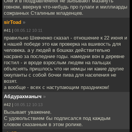
Они и в поздравлениях не зыбывают мазануть
говном, ввернув что-нибудь про гулаги и миллиарды
сожранных Сталиным младенцев.
sirToad
»
#41 |
08.05.12 10:11
правильно Шевченко сказал - отношение к 22 июня и
к нашей победе это как проверка на вшивость для
человека. а у людей в бошках действительно
насрано за последние годы. намедни вон в деревне
гостил - и вроде взрослым людям на пальцах
объяснять пришлось что ни немцы ни какие другие
оккупанты с собой бочки пива для населения не
возят.
а вообще - всех с наступающим праздником!
Абдурахманыч
»
#42 |
08.05.12 10:13
Вызывает уважение.
С удовольствием бы подписался под каждым
словом сказанным в этом ролике.