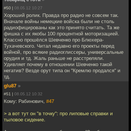
#50 |
08.05.12 10:27
Хороший ролик. Правда про радио не совсем так.
Вначале войны немецкие войска были не столь
радиофицированы как это принято считать. Та же
фишка с их якобы 100 процентной моторизацией.
Классно прошёлся Шевченко про Блюхера-
Тухачевского. Читал недавно его проекты перед
войной, про всякие радиоглиссеры, универсальные
орудия и тд. Жаль раньше не расстреляли.
Удивляет почему в отношении Шевченко такой
негатив? Везде орут типа он "Кремлю продался" и
тд.
glu87
»
#51 |
08.05.12 10:32
Кому: Рабинович,
#47
> а вот тут он "в точку": про липовые справки и
тыловое сидение.