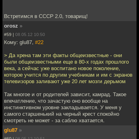
Встретимся в СССР 2.0, товарищ!
orosz
»
#59 |
08.05.12 10:50
Кому: glu87,
#22
> Да хрена там эти факты общеизвестные - они
были общеизвестными еще в 80-х годах прошлого
века, а сейчас уже воспитано новое поколение,
которое учится по другим учебникам и им с экранов
телевизоров заливают уже 20 лет мозги дерьмом
Так многое и от родителей зависит, камрад. Такое
впечатление, что зачастую оно вообще на
инстинктивном уровне закладывается. У меня у
самого старшенький на черный крест спокойно
смотреть не может - за саблю хватается.
glu87
»
#60 |
08.05.12 10:51