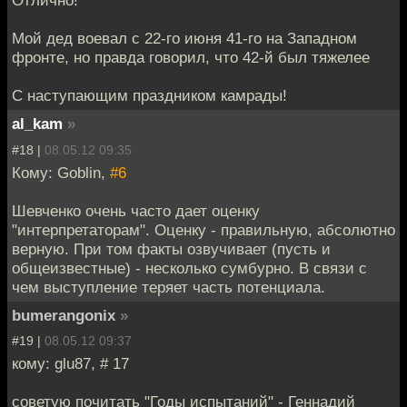
Отлично!
Мой дед воевал с 22-го июня 41-го на Западном
фронте, но правда говорил, что 42-й был тяжелее
С наступающим праздником камрады!
al_kam
»
#18 |
08.05.12 09:35
Кому: Goblin,
#6
Шевченко очень часто дает оценку
"интерпретаторам". Оценку - правильную, абсолютно
верную. При том факты озвучивает (пусть и
общеизвестные) - несколько сумбурно. В связи с
чем выступление теряет часть потенциала.
bumerangonix
»
#19 |
08.05.12 09:37
кому: glu87, # 17
советую почитать "Годы испытаний" - Геннадий