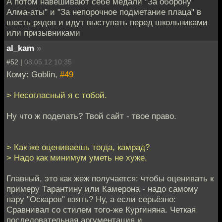
А потом навешивают себе медали "За оборону
Алма-аты" и "За непорочное подметание плаца" в
шесть рядов и идут выступать перед школьниками
или призывниками
al_kam
»
#52 |
08.05.12 10:35
Кому: Goblin,
#49
> Несогласный я с тобой.
Ну что ж поделать? Твой сайт - твое право.
> Как же оцениваешь тогда, камрад?
> Надо как минимум уметь не хуже.
Главный, это как жеж получается: чтобы оценивать к
примеру Тарантину или Камерона - надо самому
пару "Оскаров" взять? Ну, а если серьёзно:
Сравнивал со стилем того-же Кургиняна. Четкая
последовательная аргументация и