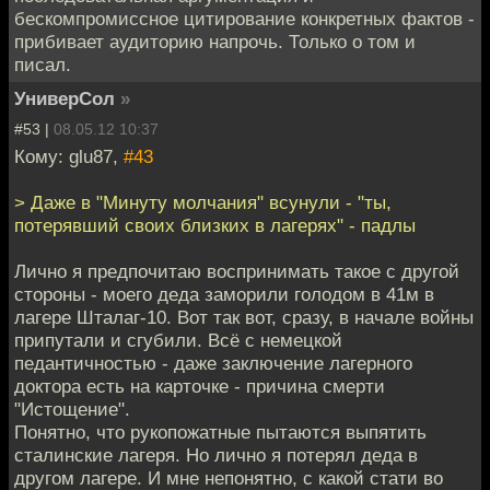
бескомпромиссное цитирование конкретных фактов -
прибивает аудиторию напрочь. Только о том и
писал.
УниверСол
»
#53 |
08.05.12 10:37
Кому: glu87,
#43
> Даже в "Минуту молчания" всунули - "ты,
потерявший своих близких в лагерях" - падлы
Лично я предпочитаю воспринимать такое с другой
стороны - моего деда заморили голодом в 41м в
лагере Шталаг-10. Вот так вот, сразу, в начале войны
припутали и сгубили. Всё с немецкой
педантичностью - даже заключение лагерного
доктора есть на карточке - причина смерти
"Истощение".
Понятно, что рукопожатные пытаются выпятить
сталинские лагеря. Но лично я потерял деда в
другом лагере. И мне непонятно, с какой стати во