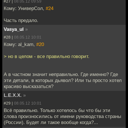
#27 |
08.05.12 09:59
Кому: УниверСол,
#24
Часть предало.
Vasya_ul
»
#28 |
08.05.12 10:01
Кому: al_kam,
#20
> но в целом - все правильно говорит.
А в частном значит неправильно. Где именно? Где
эти детали, в которых дьявол? Или ты просто хотел
красиво высказаться?
L.E.X.X.
»
#29 |
08.05.12 10:01
Всё правильно. Только хотелось бы что бы эти
слова произносились от имени руководства страны
(России). Будет ли такое вообще когда?...