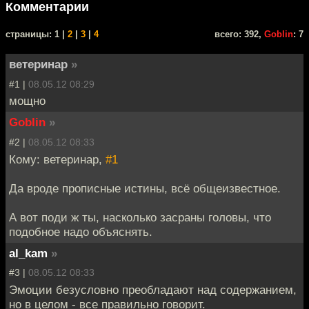
Комментарии
cтраницы: 1 |
2
|
3
|
4
всего: 392,
Goblin
: 7
ветеринар
»
#1 |
08.05.12 08:29
мощно
Goblin
»
#2 |
08.05.12 08:33
Кому: ветеринар,
#1
Да вроде прописные истины, всё общеизвестное.
А вот поди ж ты, насколько засраны головы, что
подобное надо объяснять.
al_kam
»
#3 |
08.05.12 08:33
Эмоции безусловно преобладают над содержанием,
но в целом - все правильно говорит.