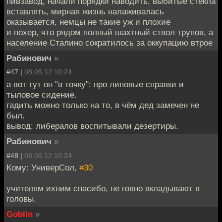
пивзавод, начали порядки наводить, выбитые стёкла
вставлять, мирная жизнь налаживалась
оказывается, немцы не такие уж и плохие
и похер, что рядом полный шахтный ствол трупов, а
население Сталино сократилось за оккупацию втрое
Рабинович
»
#47 |
08.05.12 10:24
а вот тут он "в точку": про липовые справки и
тыловое сидение.
гадить можно только на то, в чём дед замечен не
был.
вывод: либералов воспитывали дезертиры.
Рабинович
»
#48 |
08.05.12 10:24
Кому: УниверСол,
#30
учителям ихним спасибо, не говно вкладывают в
головы.
Goblin
»