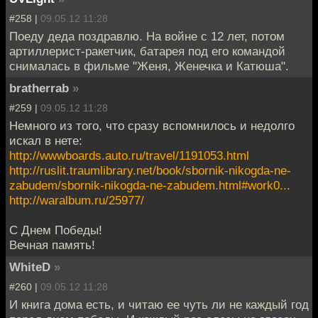
#258 |
09.05.12 11:28
Поеду деда поздравлю. На войне с 12 лет, потом
артиллерист-ракетчик, батарея под его командой
снималась в фильме "Женя, Женечка и Катюша".
bratherrab
»
#259 |
09.05.12 11:28
Немного из того, что сразу вспомнилось и недолго
искал в нете:
http://wwwboards.auto.ru/travel/1191053.html
http://ruslit.traumlibrary.net/book/sbornik-nikogda-ne-
zabudem/sbornik-nikogda-ne-zabudem.html#work0...
http://waralbum.ru/25977/
С Днем Победы!
Вечная память!
WhiteD
»
#260 |
09.05.12 11:28
И книга дома есть, и читаю ее чуть ли не каждый год