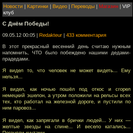
Новости
|
Картинки
|
Видео
|
Переводы
|
Магазин
|
VIP
клуб
С Днём Победы!
09.05.12 00:05
|
Redakteur
|
433 комментария
В этот прекрасный весенний день считаю нужным
напомнить, ЧТО было побеждено нашими дедами-
прадедами.
Я видел то, что человек не может видеть... Ему
нельзя...
Я видел, как ночью пошёл под откос и сгорел
немецкий эшелон, а утром положили на рельсы всех
тех, кто работал на железной дороге, и пустили по
ним паровоз...
Я видел, как запрягали в брички людей... У них —
желтые звезды на спине... И весело катались...
Погоняли кнутами...