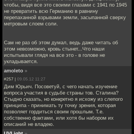
чтобы, видя все это своими глазами с 1941 по 1945
не превратить всю Германию в равнину
перепаханной взрывами земли, засыпанной сверху
метровым слоем соли.
Сам не раз об этом думал, ведь даже читать об
этом невозможно, кровь стынет...Что наши
испытывали глядя на все это - в голове не
укладывается.
amoleto
»
#257 |
09.05.12 11:27
Дим Юрьич. Посоветуй, с чего начать изучение
вопроса участия в судьбе страны тов. Сталина?
Стыдно сказать, но конкретно я исхожу из слепого
принципа - принимать ту точку зрения, которая
позволяет гордиться своим прошлым. Т.е.
собственно фактами, или хотя бы набором их
описаний не владею.
UVLight
»