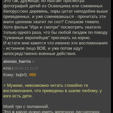
Это так, дружище, но хватает просмотра
фотографий детей из Освенцима или сожженных
белорусских деревень, пары цитат наподобие выше
приведенных, и уже сомневаешься - прочитать эти
книги целиком хватит ли сил? Слишком тяжело.
Хотя фильм "Иди и смотри" посмотреть хватило
только одного раза, что бы любой пиздеж по поводу
"гуманных европейцев" пресекать на корню.
И кстати мне кажется что именно эти воспоминания
- истинное лицо ВОВ, и уже потом идут
непосредственно военные действия.
alonso_harris
»
#256 |
09.05.12 11:27
Кому: bqbr0,
#66
> Мужики, невозможно читать спокойно те
воспоминания, что преведены в шапке любому, у
кого есть дети.
Моей три с половиной.
Это ж какую нужно иметь железную дисциплину,