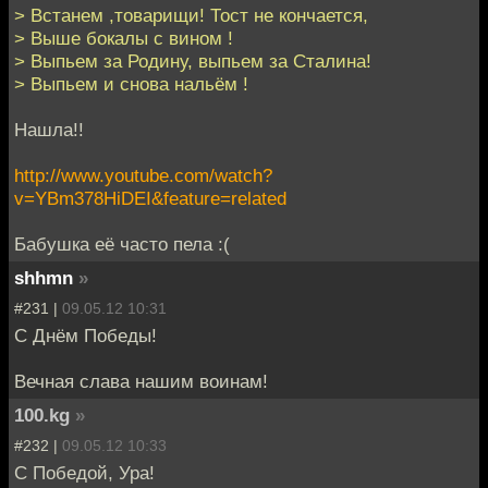
> Встанем ,товарищи! Тост не кончается,
> Выше бокалы с вином !
> Выпьем за Родину, выпьем за Сталина!
> Выпьем и снова нальём !
Нашла!!
http://www.youtube.com/watch?
v=YBm378HiDEI&feature=related
Бабушка её часто пела :(
shhmn
»
#231 |
09.05.12 10:31
С Днём Победы!
Вечная слава нашим воинам!
100.kg
»
#232 |
09.05.12 10:33
С Победой, Ура!