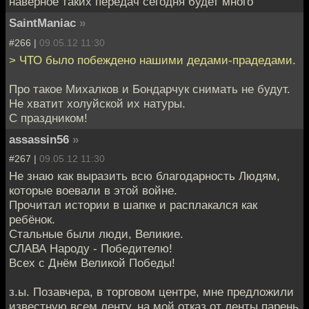
наверное таких передач сегодня будет много
SaintManiac
»
#266 |
09.05.12 11:30
> ЧТО было побеждено нашими дедами-прадедами.
Про такое Михалков и Бондарчук снимать не будут.
Не хватит холуйской их натуры.
С праздником!
assassin56
»
#267 |
09.05.12 11:30
Не знаю как выразить всю благодарность Людям,
которые воевали в этой войне.
Прочитал истории в шапке и расплакался как
ребёнок.
Стальные были люди, Великие.
СЛАВА Народу - Победителю!
Всех с Днём Великой Победы!
з.ы. Позавчера, в торговом центре, мне предложили
известную всем ленту, на мой отказ от ленты парень