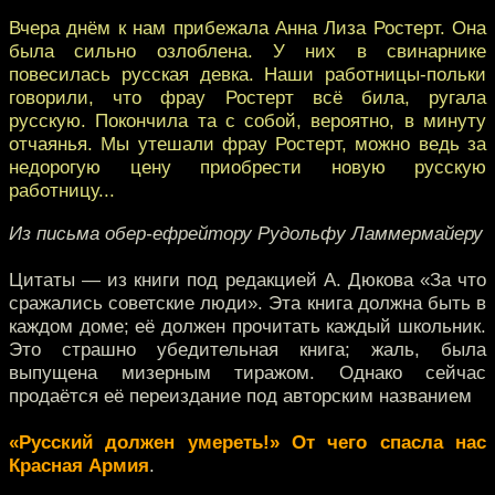
Вчера днём к нам прибежала Анна Лиза Ростерт. Она
была сильно озлоблена. У них в свинарнике
повесилась русская девка. Наши работницы-польки
говорили, что фрау Ростерт всё била, ругала
русскую. Покончила та с собой, вероятно, в минуту
отчаянья. Мы утешали фрау Ростерт, можно ведь за
недорогую цену приобрести новую русскую
работницу...
Из письма обер-ефрейтору Рудольфу Ламмермайеру
Цитаты — из книги под редакцией А. Дюкова «За что
сражались советские люди». Эта книга должна быть в
каждом доме; её должен прочитать каждый школьник.
Это страшно убедительная книга; жаль, была
выпущена мизерным тиражом. Однако сейчас
продаётся её переиздание под авторским названием
«Русский должен умереть!» От чего спасла нас
Красная Армия
.