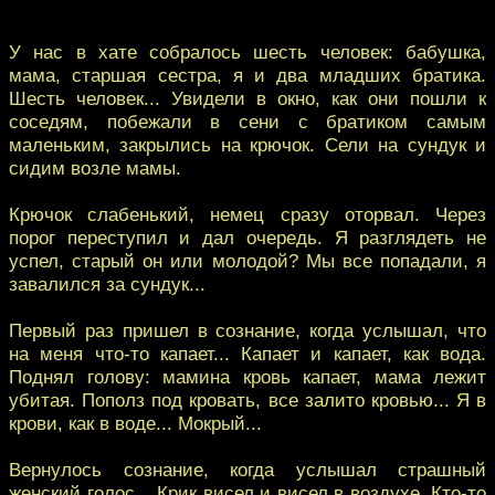
У нас в хате собралось шесть человек: бабушка,
мама, старшая сестра, я и два младших братика.
Шесть человек... Увидели в окно, как они пошли к
соседям, побежали в сени с братиком самым
маленьким, закрылись на крючок. Сели на сундук и
сидим возле мамы.
Крючок слабенький, немец сразу оторвал. Через
порог переступил и дал очередь. Я разглядеть не
успел, старый он или молодой? Мы все попадали, я
завалился за сундук...
Первый раз пришел в сознание, когда услышал, что
на меня что-то капает... Капает и капает, как вода.
Поднял голову: мамина кровь капает, мама лежит
убитая. Пополз под кровать, все залито кровью... Я в
крови, как в воде... Мокрый...
Вернулось сознание, когда услышал страшный
женский голос... Крик висел и висел в воздухе. Кто-то