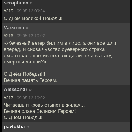
seraphimx
»
#215 |
09.05.12 09:54
С днём Великой Победы!
Varsinen
»
#216 |
09.05.12 10:02
«Железный ветер бил им в лицо, а они все шли
вперед, и снова чувство суеверного страха
охватывало противника: люди ли шли в атаку,
смертны ли они?»
С Днём Победы!!!
Вечная память Героям.
Aleksandr
»
#217 |
09.05.12 10:02
Читаешь и кровь стынет в жилах...
Вечная слава Великим Героям!
С Днём Победы!
pavlukha
»