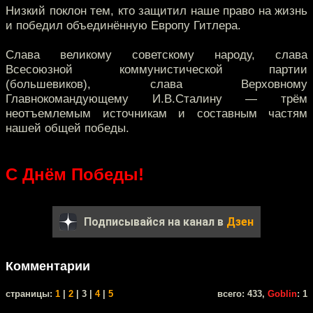
Низкий поклон тем, кто защитил наше право на жизнь
и победил объединённую Европу Гитлера.
Слава великому советскому народу, слава
Всесоюзной коммунистической партии
(большевиков), слава Верховному
Главнокомандующему И.В.Сталину — трём
неотъемлемым источникам и составным частям
нашей общей победы.
С Днём Победы!
Подписывайся на канал в
Дзен
Комментарии
cтраницы:
1
|
2
| 3 |
4
|
5
всего: 433,
Goblin
: 1