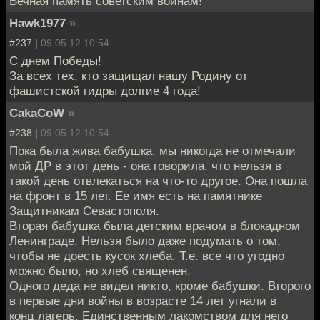
Вечная память советским войнам!
Hawk1977
»
#237 |
09.05.12 10:54
С днем Победы!
За всех тех, кто защищал нашу Родину от
фашистской гидры долгие 4 года!
CakaCoW
»
#238 |
09.05.12 10:54
Пока была жива бабушка, мы никогда не отмечали
мой ДР в этот день - она говорила, что нельзя в
такой день отвлекаться на что-то другое. Она пошла
на фронт в 15 лет. Ее имя есть на памятнике
Защитникам Севастополя.
Вторая бабушка была детским врачом в блокадном
Ленинграде. Нельзя было даже подумать о том,
чтобы не доесть кусок хлеба. Т.е. все что угодно
можно было, но хлеб священен.
Одного деда не видел никто, кроме бабушки. Второго
в первые дни войны в возрасте 14 лет угнали в
конц.лагерь. Единственным лакомством для него