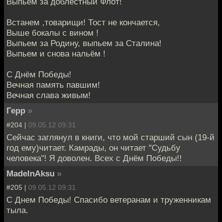
Выпьем за доблестный Флот!
Встанем ,товарищи! Тост не кончается,
Выше бокалы с вином !
Выпьем за Родину, выпьем за Сталина!
Выпьем и снова нальём !
С Днём Победы!
Вечная память павшим!
Вечная слава живым!
Герр
»
#204 |
09.05.12 09:31
Сейчас заглянул в книги, что мой старший сын (19-й
год ему)читает. Камрады, он читает "Судьбу
человека"! Я доволен. Всех с Днём Победы!!
MadeInAksu
»
#205 |
09.05.12 09:31
C Днем Победы! Спасибо ветеранам и труженникам
тыла.