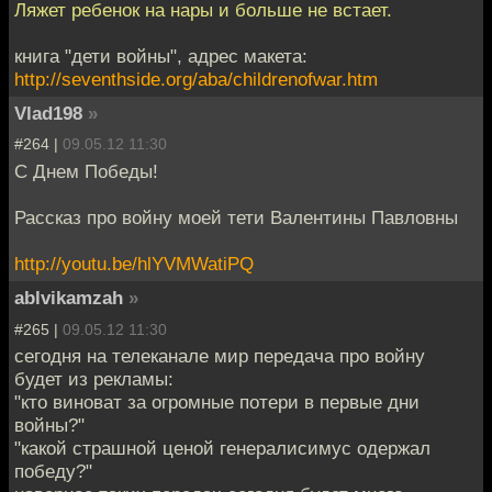
Ляжет ребенок на нары и больше не встает.
книга "дети войны", адрес макета:
http://seventhside.org/aba/childrenofwar.htm
Vlad198
»
#264 |
09.05.12 11:30
С Днем Победы!
Рассказ про войну моей тети Валентины Павловны
http://youtu.be/hlYVMWatiPQ
ablvikamzah
»
#265 |
09.05.12 11:30
сегодня на телеканале мир передача про войну
будет из рекламы:
"кто виноват за огромные потери в первые дни
войны?"
"какой страшной ценой генералисимус одержал
победу?"