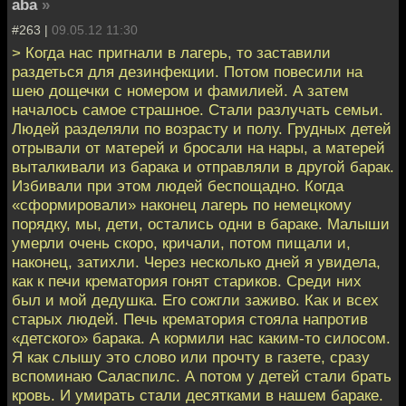
aba
»
#263 |
09.05.12 11:30
> Когда нас пригнали в лагерь, то заставили
раздеться для дезинфекции. Потом повесили на
шею дощечки с номером и фамилией. А затем
началось самое страшное. Стали разлучать семьи.
Людей разделяли по возрасту и полу. Грудных детей
отрывали от матерей и бросали на нары, а матерей
выталкивали из барака и отправляли в другой барак.
Избивали при этом людей беспощадно. Когда
«сформировали» наконец лагерь по немецкому
порядку, мы, дети, остались одни в бараке. Малыши
умерли очень скоро, кричали, потом пищали и,
наконец, затихли. Через несколько дней я увидела,
как к печи крематория гонят стариков. Среди них
был и мой дедушка. Его сожгли заживо. Как и всех
старых людей. Печь крематория стояла напротив
«детского» барака. А кормили нас каким-то силосом.
Я как слышу это слово или прочту в газете, сразу
вспоминаю Саласпилс. А потом у детей стали брать
кровь. И умирать стали десятками в нашем бараке.