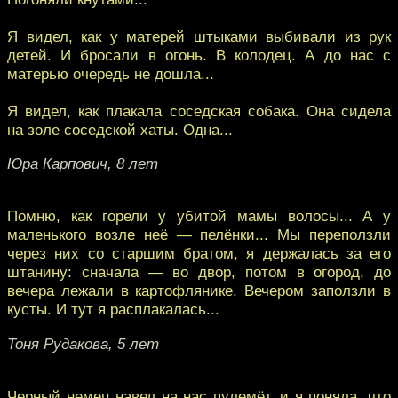
Я видел, как у матерей штыками выбивали из рук
детей. И бросали в огонь. В колодец. А до нас с
матерью очередь не дошла...
Я видел, как плакала соседская собака. Она сидела
на золе соседской хаты. Одна...
Юра Карпович, 8 лет
Помню, как горели у убитой мамы волосы... А у
маленького возле неё — пелёнки... Мы переползли
через них со старшим братом, я держалась за его
штанину: сначала — во двор, потом в огород, до
вечера лежали в картофлянике. Вечером заползли в
кусты. И тут я расплакалась...
Тоня Рудакова, 5 лет
Черный немец навел на нас пулемёт, и я поняла, что