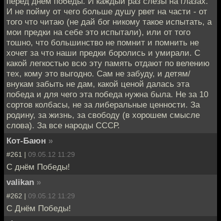
перед днем победы. И каждый раз слезы на глазах.
И не пойму от чего больше душу рвет на части - от
того что читаю (не дай бог никому такое испытать, а
мои предки на себе это испытали), или от того
тошно, что большинство не помнит и помнить не
хочет за что наши предки боролись и умирали. С
какой легкостью всю эту память отдают по велению
тех, кому это выгодно. Сам не забуду, и детям/
внукам забыть не дам, какой ценой далась эта
победа и для чего эта победа нужна была. Не за 10
сортов колбасы, не за либеральные ценности. За
родину, за жизнь, за свободу (в хорошем смысле
слова). За все народы СССР.
Кот-Баюн
»
#261 |
09.05.12 11:29
С днём Победы!
valikan
»
#262 |
09.05.12 11:29
С Днём Победы!