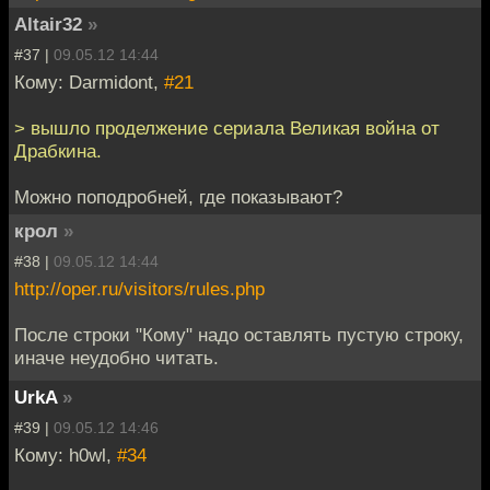
Altair32
»
#37 |
09.05.12 14:44
Кому: Darmidont,
#21
> вышло проделжение сериала Великая война от
Драбкина.
Можно поподробней, где показывают?
крол
»
#38 |
09.05.12 14:44
http://oper.ru/visitors/rules.php
После строки "Кому" надо оставлять пустую строку,
иначе неудобно читать.
UrkA
»
#39 |
09.05.12 14:46
Кому: h0wl,
#34