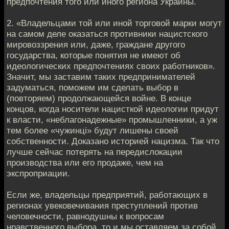
предпочтения того или иного региона Украины.
2. «Владельцами той или иной торговой марки могут
на самом деле оказаться противники нацистского
мировоззрения или, даже, граждане другого
государства, которые понятия не имеют об
идеологических предпочтениях своих работников».
Значит, мы заставим таких предпринимателей
задуматься, поможем им сделать выбор в
(повторяем) продолжающейся войне. В конце
концов, когда носители нацисткой идеологии придут
к власти, «неблагонадежные» промышленники, а уж
тем более «чужинці» будут лишены своей
собственности. Доказано историей нацизма. Так что
лучше сейчас потерять на передислокации
производства или его продаже, чем на
экспроприации.
Если же, владельцы предприятий, работающих в
регионах увековечивания преступлений против
человечности, равнодушны к вопросам
нравственного выбора, то и мы оставляем за собой