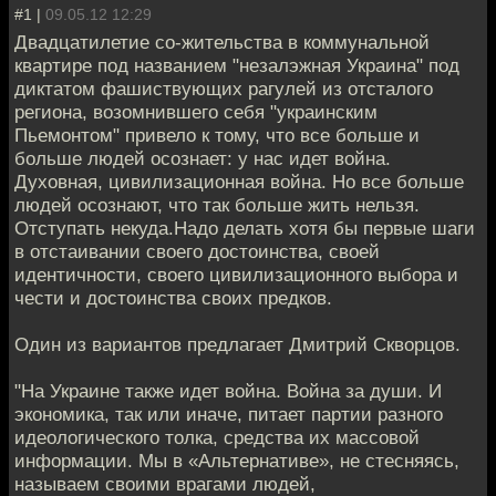
#1 |
09.05.12 12:29
Двадцатилетие со-жительства в коммунальной
квартире под названием "незалэжная Украина" под
диктатом фашиствующих рагулей из отсталого
региона, возомнившего себя "украинским
Пьемонтом" привело к тому, что все больше и
больше людей осознает: у нас идет война.
Духовная, цивилизационная война. Но все больше
людей осознают, что так больше жить нельзя.
Отступать некуда.Надо делать хотя бы первые шаги
в отстаивании своего достоинства, своей
идентичности, своего цивилизационного выбора и
чести и достоинства своих предков.
Один из вариантов предлагает Дмитрий Скворцов.
"На Украине также идет война. Война за души. И
экономика, так или иначе, питает партии разного
идеологического толка, средства их массовой
информации. Мы в «Альтернативе», не стесняясь,
называем своими врагами людей,