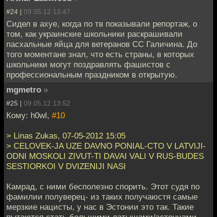
#24 |
09.05.12 13:47
Сидел в ахуе, когда по тв показывали репортаж, о
том, как украинские школьники раскрашивали
пасхальные яйца для ветеранов СС Галичина. До
того моментане знал, что есть страны, в которых
школьники могут поздравлять фашистов с
профессиональным праздником в открытую.
mgmetro
»
#25 |
09.05.12 13:52
Кому: h0wl,
#10
> Linas Zukas, 07-05-2012 15:05
> CELOVEK-JA UZE DAVNO PONIAL-CTO V LATVIJI-
ODNI MOSKOLI ZIVUT-TI DAVAI VALI V RUS-BUDES
SESTIORKOI V DVIZENIJI NASI
Камрад, с ними бесполезно спорить. Этот судя по
фамилии полуверец- из таких получаюстя самые
мерзкие нацисты, у нас в Эстонии это так. Такие
пытаются стать большими латышами/эстонцами