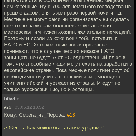
чем коренные. Ну и 700 лет немецкого господства не
прошло даром, опять же право первой ночи и т.д.
Местные не могут сами ни организовать ни сделать
ничего по размерам большего чем сапожная
мастерская, им нужен хозяин, желательно немецкий.
Поэтому и лезли из кожи вон чтобы вступить в
НАТО и ЕС. Хотя местные вояки прекрасно
понимают, что в случае чего их никакое НАТО
защищать не будет. А от ЕС единственный плюс в
том, что способные люди могут ехать на заработки в
европейские страны. Пока месные политики орут об
необходимости учить эстонский язык, молодежь
учит английский и уезжает из страны. И едут не
только русскоязычные, но и эстонцы.
h0wl
»
#26 |
09.05.12 13:52
Кому: Серёга_из_Перова,
#13
> Жесть. Как можно быть таким уродом?!