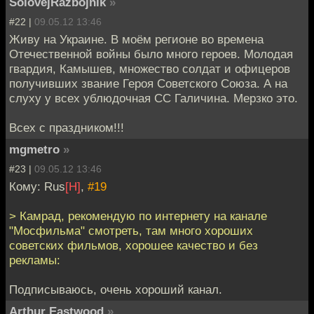
SolovejRazbojnik
»
#22 |
09.05.12 13:46
Живу на Украине. В моём регионе во времена
Отечественной войны было много героев. Молодая
гвардия, Камышев, множество солдат и офицеров
получивших звание Героя Советского Союза. А на
слуху у всех ублюдочная СС Галичина. Мерзко это.
Всех с праздником!!!
mgmetro
»
#23 |
09.05.12 13:46
Кому: Rus
[H]
,
#19
> Камрад, рекомендую по интернету на канале
"Мосфильма" смотреть, там много хороших
советских фильмов, хорошее качество и без
рекламы:
Подписываюсь, очень хороший канал.
Arthur Eastwood
»