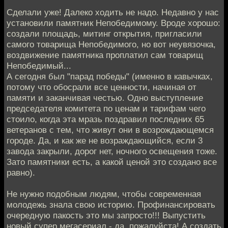
Сделали уже! Далеко ходить не надо. Недавно у нас
установили памятник Непобедимому. Вроде хорошо:
создали площадь, митинг открытия, пригласили
самого товарища Непобедимого, но вот неувязочка,
воздвижение памятника проплатил сам товарищ
Непобедимый...
А сегодня был "парад победы" (именно в кавычках,
потому что обосрали все ценности, начиная от
памяти и заканчивая честью. Одно выступление
председателя комитета по ценам и тарифам чего
стоило, когда эта мразь поздравил последних 65
ветеранов с тем, что живут они в возрождающемся
городе. Да, и как же не возраждающийся, если 3
завода закрыли, дорог нет, ночного освещения тоже.
Зато памятники есть, а какой ценой это создано все
равно).
Не нужно подобным людям, чтобы современная
молодежь знала свою историю. Профинансировать
очередную пакость это мы запросто!!! Выпустить
новый супер мегасериал - да, пожалуйста! А создать