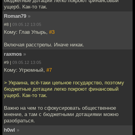
бюджетные дотации легко покроют финансовый
ущерб. Как-то так.
Roman79
»
#8 |
09.05.12 13:05
Кому: Глав Упырь,
#3
Включая расстрелы. Иначе никак.
raxmos
»
#9 |
09.05.12 13:05
Кому: Угрюмный,
#7
> Украина, всё-таки цельное государство, поэтому
бюджетные дотации легко покроют финансовый
ущерб. Как-то так.
Важно на чем то сфокусировать общественное
мнение, а там с бюджетными дотациями можно
разобраться.
h0wl
»