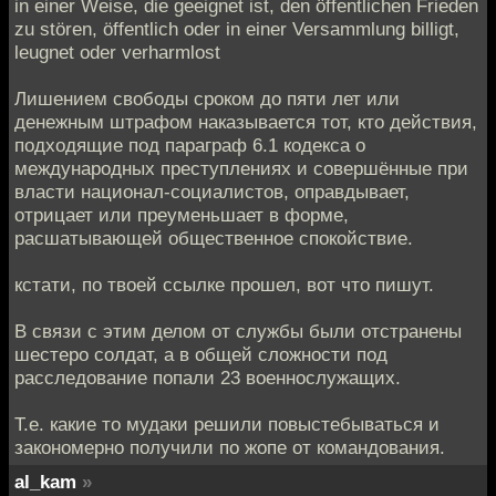
in einer Weise, die geeignet ist, den öffentlichen Frieden
zu stören, öffentlich oder in einer Versammlung billigt,
leugnet oder verharmlost
Лишением свободы сроком до пяти лет или
денежным штрафом наказывается тот, кто действия,
подходящие под параграф 6.1 кодекса о
международных преступлениях и совершённые при
власти национал-социалистов, оправдывает,
отрицает или преуменьшает в форме,
расшатывающей общественное спокойствие.
кстати, по твоей ссылке прошел, вот что пишут.
В связи с этим делом от службы были отстранены
шестеро солдат, а в общей сложности под
расследование попали 23 военнослужащих.
Т.е. какие то мудаки решили повыстебываться и
закономерно получили по жопе от командования.
al_kam
»