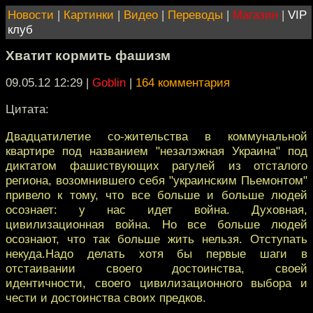
Новости
|
Картинки
|
Видео
|
Переводы
|
Магазин
|
VIP
клуб
Хватит кормить фашизм
09.05.12 12:29
|
Goblin
|
164 комментария
Цитата:
Двадцатилетие со-жительства в коммунальной
квартире под названием "незалэжная Украина" под
диктатом фашиствующих рагулей из отсталого
региона, возомнившего себя "украинским Пьемонтом"
привело к тому, что все больше и больше людей
осознает: у нас идет война. Духовная,
цивилизационная война. Но все больше людей
осознают, что так больше жить нельзя. Отступать
некуда.Надо делать хотя бы первые шаги в
отстаивании своего достоинства, своей
идентичности, своего цивилизационного выбора и
чести и достоинства своих предков.