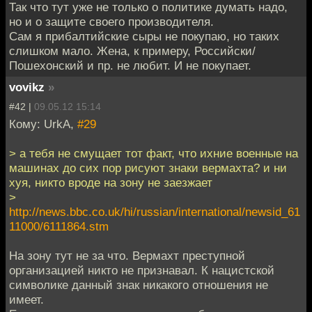
Так что тут уже не только о политике думать надо,
но и о защите своего производителя.
Сам я прибалтийские сыры не покупаю, но таких
слишком мало. Жена, к примеру, Российски/
Пошехонский и пр. не любит. И не покупает.
vovikz
»
#42 |
09.05.12 15:14
Кому: UrkA,
#29
> а тебя не смущает тот факт, что ихние военные на
машинах до сих пор рисуют знаки вермахта? и ни
хуя, никто вроде на зону не заезжает
>
http://news.bbc.co.uk/hi/russian/international/newsid_61
11000/6111864.stm
На зону тут не за что. Вермахт преступной
организацией никто не признавал. К нацистской
символике данный знак никакого отношения не
имеет.