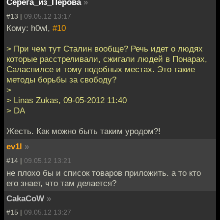
Серёга_из_Перова
»
#13 |
09.05.12 13:17
Кому: h0wl,
#10
> При чем тут Сталин вообще? Речь идет о людях
которые расстреливали, сжигали людей в Понарах,
Саласпилсе и тому подобных местах. Это такие
методы борьбы за свободу?
>
> Linas Zukas, 09-05-2012 11:40
> DA
Жесть. Как можно быть таким уродом?!
ev1l
»
#14 |
09.05.12 13:21
не плохо бы и список товаров приложить. а то кто
его знает, что там делается?
CakaCoW
»
#15 |
09.05.12 13:27