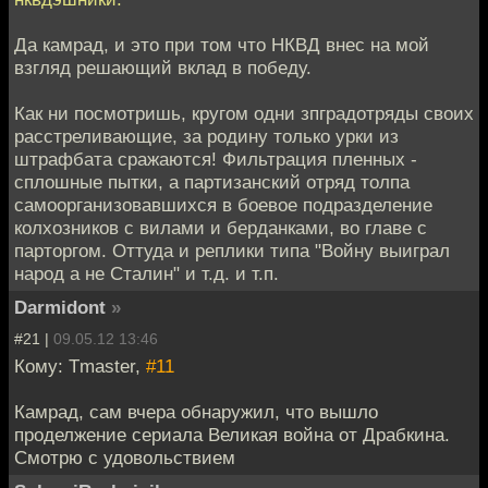
Да камрад, и это при том что НКВД внес на мой
взгляд решающий вклад в победу.
Как ни посмотришь, кругом одни зпградотряды своих
расстреливающие, за родину только урки из
штрафбата сражаются! Фильтрация пленных -
сплошные пытки, а партизанский отряд толпа
самоорганизовавшихся в боевое подразделение
колхозников с вилами и берданками, во главе с
парторгом. Оттуда и реплики типа "Войну выиграл
народ а не Сталин" и т.д. и т.п.
Darmidont
»
#21 |
09.05.12 13:46
Кому: Tmaster,
#11
Камрад, сам вчера обнаружил, что вышло
проделжение сериала Великая война от Драбкина.
Смотрю с удовольствием