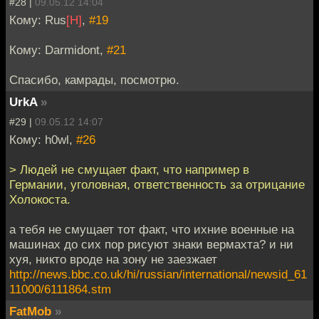
#28 |
09.05.12 14:04
Кому: Rus
[H]
,
#19
Кому: Darmidont,
#21
Спасибо, камрады, посмотрю.
UrkA
»
#29 |
09.05.12 14:07
Кому: h0wl,
#26
> Людей не смущает факт, что например в
Германии, уголовная, ответственность за отрицание
Холокоста.
а тебя не смущает тот факт, что ихние военные на
машинах до сих пор рисуют знаки вермахта? и ни
хуя, никто вроде на зону не заезжает
http://news.bbc.co.uk/hi/russian/international/newsid_61
11000/6111864.stm
FatMob
»