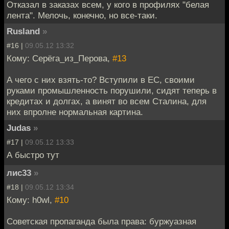
Отказал в заказах всем, у кого в профилях "белая
лента". Мелочь, конечно, но все-таки.
Rusland
»
#16 |
09.05.12 13:32
Кому: Серёга_из_Перова,
#13
А чего с них взять-то? Вступили в ЕС, своими
руками промышленность порушили, сидят теперь в
кредитах и долгах, а винят во всем Сталина, для
них впролне нормальная картина.
Judas
»
#17 |
09.05.12 13:33
А быстро тут
лис33
»
#18 |
09.05.12 13:34
Кому: h0wl,
#10
Советская пропаганда была права: буржуазная