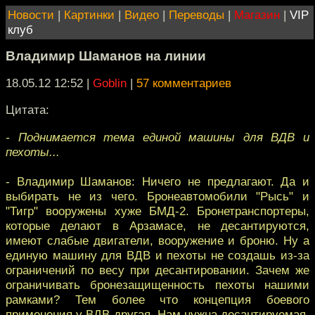
Новости
|
Картинки
|
Видео
|
Переводы
|
Магазин
|
VIP
клуб
Владимир Шаманов на линии
18.05.12 12:52
|
Goblin
|
57 комментариев
Цитата:
- Поднимается тема единой машины для ВДВ и
пехоты...
- Владимир Шаманов: Ничего не предлагают. Да и
выбирать не из чего. Бронеавтомобили "Рысь" и
"Тигр" вооружены хуже БМД-2. Бронетранспортеры,
которые делают в Арзамасе, не десантируются,
имеют слабые двигатели, вооружение и броню. Ну а
единую машину для ВДВ и пехоты не создашь из-за
ограничений по весу при десантировании. Зачем же
ограничивать бронезащищенность пехоты нашими
рамками? Тем более что концепция боевого
применения у ВДВ другая. Нам нужна десантируемая,