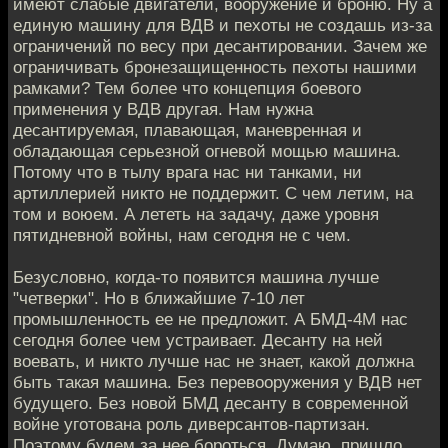
имеют слабые двигатели, вооружение и броню. Ну а
единую машину для ВДВ и пехоты не создашь из-за
ограничений по весу при десантировании. Зачем же
ограничивать бронезащищенность пехоты нашими
рамками? Тем более что концепция боевого
применения у ВДВ другая. Нам нужна
десантируемая, плавающая, маневренная и
обладающая серьезной огневой мощью машина.
Потому что в тылу врага нас ни танками, ни
артиллерией никто не поддержит. С чем летим, на
том и воюем. А лететь на задачу, даже уровня
пятидневной войны, нам сегодня не с чем.
Безусловно, когда-то появится машина лучше
"четверки". Но в ближайшие 7-10 лет
промышленность ее не предложит. А БМД-4М нас
сегодня более чем устраивает. Десанту на ней
воевать, и никто лучше нас не знает, какой должна
быть такая машина. Без перевооружения у ВДВ нет
будущего. Без новой БМД десанту в современной
войне уготована роль диверсантов-партизан.
Поэтому будем за нее бороться. Думаю, пришло