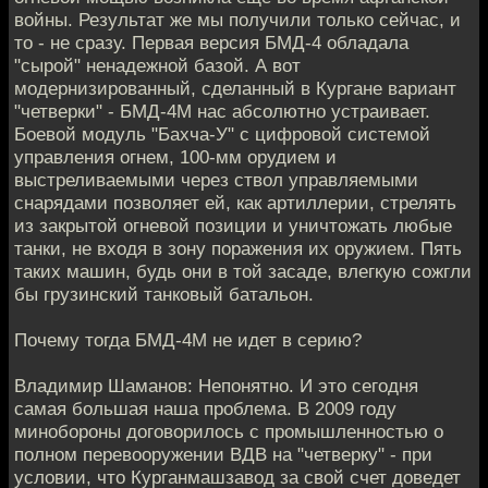
войны. Результат же мы получили только сейчас, и
то - не сразу. Первая версия БМД-4 обладала
"сырой" ненадежной базой. А вот
модернизированный, сделанный в Кургане вариант
"четверки" - БМД-4М нас абсолютно устраивает.
Боевой модуль "Бахча-У" с цифровой системой
управления огнем, 100-мм орудием и
выстреливаемыми через ствол управляемыми
снарядами позволяет ей, как артиллерии, стрелять
из закрытой огневой позиции и уничтожать любые
танки, не входя в зону поражения их оружием. Пять
таких машин, будь они в той засаде, влегкую сожгли
бы грузинский танковый батальон.
Почему тогда БМД-4М не идет в серию?
Владимир Шаманов: Непонятно. И это сегодня
самая большая наша проблема. В 2009 году
минобороны договорилось с промышленностью о
полном перевооружении ВДВ на "четверку" - при
условии, что Курганмашзавод за свой счет доведет