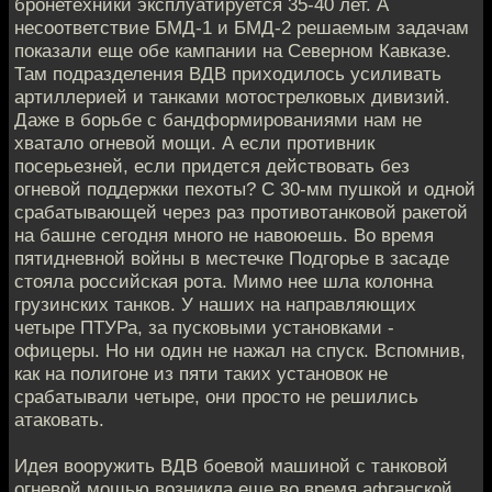
бронетехники эксплуатируется 35-40 лет. А
несоответствие БМД-1 и БМД-2 решаемым задачам
показали еще обе кампании на Северном Кавказе.
Там подразделения ВДВ приходилось усиливать
артиллерией и танками мотострелковых дивизий.
Даже в борьбе с бандформированиями нам не
хватало огневой мощи. А если противник
посерьезней, если придется действовать без
огневой поддержки пехоты? С 30-мм пушкой и одной
срабатывающей через раз противотанковой ракетой
на башне сегодня много не навоюешь. Во время
пятидневной войны в местечке Подгорье в засаде
стояла российская рота. Мимо нее шла колонна
грузинских танков. У наших на направляющих
четыре ПТУРа, за пусковыми установками -
офицеры. Но ни один не нажал на спуск. Вспомнив,
как на полигоне из пяти таких установок не
срабатывали четыре, они просто не решились
атаковать.
Идея вооружить ВДВ боевой машиной с танковой
огневой мощью возникла еще во время афганской