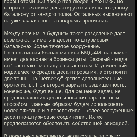
парашютами 100 процентов людей и техники. Во
вторых с техникой десантируются лишь по одному
батальону от каждого полка. Остальных высаживают
на уже захваченные аэродромы противника.
Между прочим, в будущем такое разделение даст
возможность иметь в десантно-штурмовых
батальонах более тяжелое вооружение.
Перспективная боевая машина БМД-4М, например,
имеет два варианта бронезащиты. Базовый - когда
выбрасывают машину с парашютом. И усиленный -
когда вместо средств десантирования, а это почти
две тонны, на "четверку" крепят дополнительные
бронелисты. При втором варианте защищенность,
конечно же, будет выше. Для решения задач, не
предполагающих десантирования парашютным
способом, главным образом будем использовать
более тяжелые и в перспективе - более вооруженные
десантно-штурмовые соединения. Их же
предполагается обеспечить собственной авиацией.
В локальных конфликтах, если судить по опыту