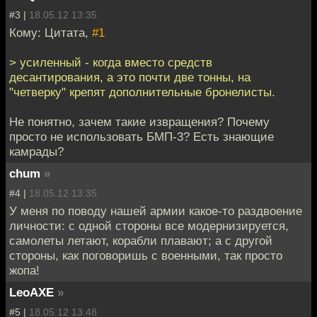
#3 |
18.05.12 13:35
Кому: Цитата,
#1
> усиленный - когда вместо средств
десантирования, а это почти две тонны, на
"четверку" крепят дополнительные бронелисты.
Не понятно, зачем такие извращения? Почему
просто не использовать БМП-3? Есть знающие
камрады?
chum
»
#4 |
18.05.12 13:35
У меня по поводу нашей армии какое-то раздвоение
личности: с одной стороны все модернизируется,
самолеты летают, корабли плавают; а с другой
стороны, как поговоришь с военными, так просто
жопа!
LeoAXE
»
#5 |
18.05.12 13:48