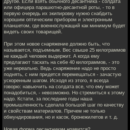
другое. Если взять обычного десантника - солдата
или офицера парашютно-десантной роты, - то в
первую очередь их экипировку нужно снабдить
хорошим оптическим прибором и электронным
планшетом, где военнослужащий как минимум будет
видеть своих товарищей.
При этом новое снаряжение должно быть, что
называется, подъемным. Вес свыше 25 килограммов
не каждый человек выдержит. А когда ему
предлагают таскать на себе 40 килограммов, - это
уже нереально. Ведь снаряжение надо не просто
поднять, с ним придется перемещаться - зачастую
ускоренным шагом. Исходя из этого, я всегда
говорю: навьючить на солдата все, что ему может
понадобиться, - невозможно. Но стремиться к этому
надо. Кстати, за последние годы наша
промышленность сделала большой шаг по качеству
и свойствам материалов. Причем не только
обмундирования, но и касок, бронежилетов и т. д.
Новая форма десантникам нравится?