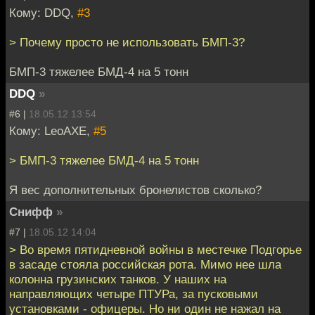
Кому: DDQ,
#3
> Почему просто не использовать БМП-3?
БМП-3 тяжелее БМД-4 на 5 тонн
DDQ
»
#6 |
18.05.12 13:54
Кому: LeoAXE,
#5
> БМП-3 тяжелее БМД-4 на 5 тонн
Я вес дополнительных бронелистов сколько?
Снифф
»
#7 |
18.05.12 14:04
> Во время пятидневной войны в местечке Подгорье
в засаде стояла российская рота. Мимо нее шла
колонна грузинских танков. У наших на
направляющих четыре ПТУРа, за пусковыми
установками - офицеры. Но ни один не нажал на