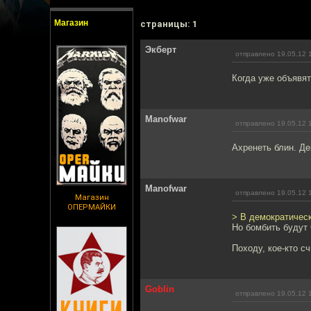
Магазин
cтраницы: 1
Экберт
отправлено 19.05.12 
Когда уже объявя
Manofwar
отправлено 19.05.12 
Ахренеть блин. Де
Manofwar
отправлено 19.05.12 
Магазин
ОПЕРМАЙКИ
> В демократическ
Но бомбить будут
Походу, кое-кто с
Goblin
отправлено 19.05.12 