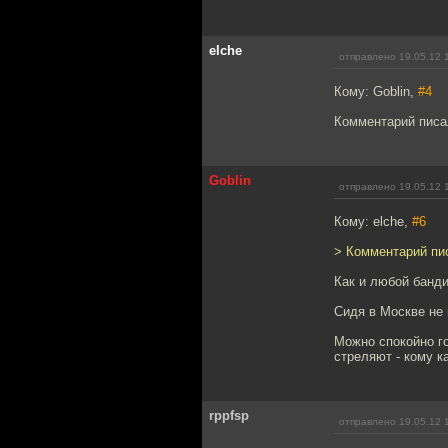
elche
отправлено 19.05.12 
Кому: Goblin,
#4
Комментарий писа
Goblin
отправлено 19.05.12 
Кому: elche,
#6
> Комментарий пи
Как и любой банди
Сидя в Москве не 
Можно спокойно го
стреляют - кому к
rppfsp
отправлено 19.05.12 