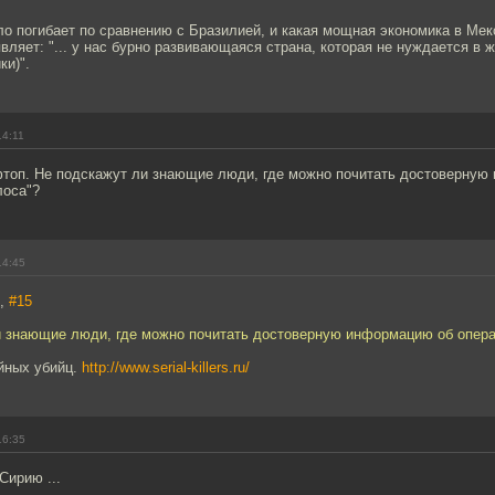
ло погибает по сравнению с Бразилией, и какая мощная экономика в Мек
вляет: "... у нас бурно развивающаяся страна, которая не нуждается в ж
ки)".
14:11
топ. Не подскажут ли знающие люди, где можно почитать достоверную
лоса"?
14:45
d,
#15
и знающие люди, где можно почитать достоверную информацию об опера
ийных убийц.
http://www.serial-killers.ru/
16:35
Сирию ...