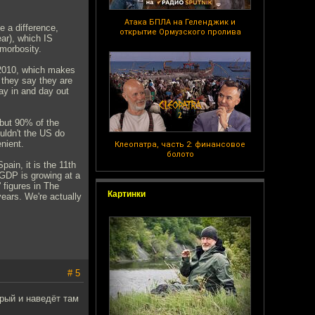
Атака БПЛА на Геленджик и
e a difference,
открытие Ормузского пролива
ar), which IS
morbosity.
2010, which makes
 they say they are
ay in and day out
 but 90% of the
uldn't the US do
nient.
Клеопатра, часть 2: финансовое
болото
in, it is the 11th
s GDP is growing at a
 figures in The
Картинки
years. We're actually
# 5
орый и наведёт там