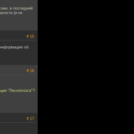
сике, в последней
алости (и не
# 15
 информацию об
# 16
ции "Лесополоса"?
# 17