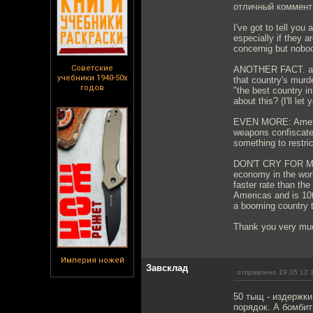
отличный коммент
I've got to tell you
especially if they 
concernig but nobo
Советские
ANOTHER FACT. acc
учебники 1940-50х
that country's murd
годов
"the best country i
about this? (I'll let
EVEN MORE: American
weapons confiscate
something to restri
DON'T CRY FOR ME: 
economy in the world
faster rate than the
Americas and is 10th
a booming country t
Thank you very mu
Империя ножей
Завсклад
отправлено 19.05.12 
50 тыщ - издержки
порядок. А бомбит