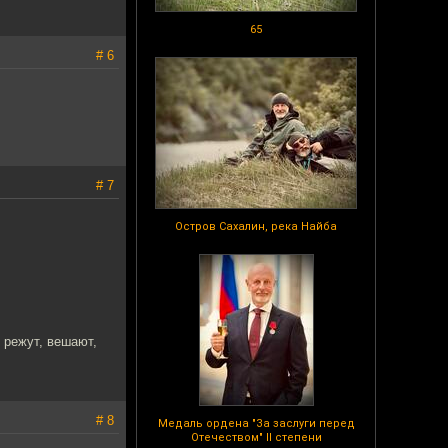
65
# 6
# 7
Остров Сахалин, река Найба
о режут, вешают,
# 8
Медаль ордена "За заслуги перед
Отечеством" II степени