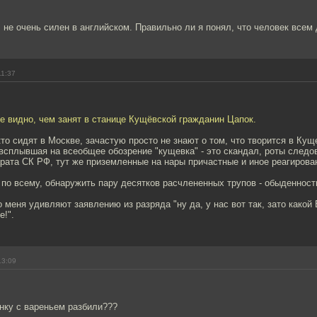
не очень силен в английском. Правильно ли я понял, что человек всем
11:37
е видно, чем занят в станице Кущёвской гражданин Цапок.
 кто сидят в Москве, зачастую просто не знают о том, что творится в Ку
всплывшая на всеобщее обозрение "кущевка" - это скандал, роты следо
рата СК РФ, тут же приземленные на нары причастные и иное реагирован
 по всему, обнаружить пару десятков расчлененных трупов - обыденност
 меня удивляют заявлению из разряда "ну да, у нас вот так, зато какой 
!".
13:09
нку с вареньем разбили???