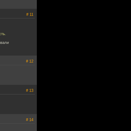
# 11
сть.
ивали
# 12
# 13
# 14