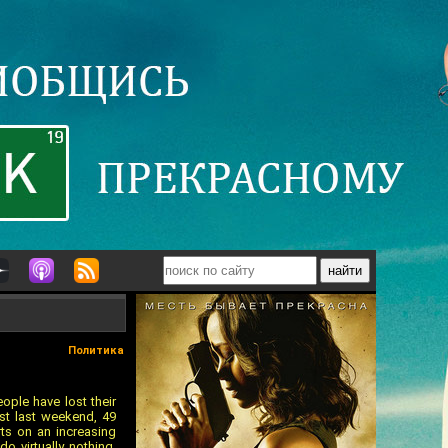
Политика
ople have lost their
ust last weekend, 49
ts on an increasing
 virtually nothing.