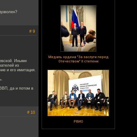
 доволен?
# 9
Медаль ордена "За заслуги перед
щевской. Иными
Отечеством" II степени
вателей из
ие и его имитация.
ь.
ВВП, да и потом в
# 10
РВИО