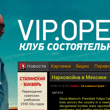
Картинки
Видео
Перев
Новости
Нарковойна в Мексике
19.05.12 10:10 |
Goblin
|
34 комментария
»
Цитата:
Since Mexico's President Felipe Ca
lives across the country in a nea
decapitated bodies were reported
numbness and apathy among Mexica