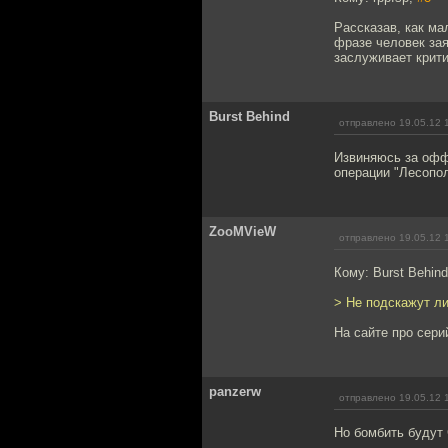
Рассказав, как ма
фразе человек зая
заслуживает крити
Burst Behind
отправлено 19.05.12 
Извиняюсь за офф
операции "Лесопо
ZooMVieW
отправлено 19.05.12 
Кому: Burst Behin
> Не подскажут л
На сайте про сер
panzerw
отправлено 19.05.12 
Но бомбить будут 