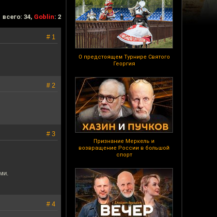
всего: 34,
Goblin
: 2
# 1
О предстоящем Турнире Святого
Георгия
# 2
# 3
Признание Меркель и
возвращение России в большой
спорт
ми.
# 4