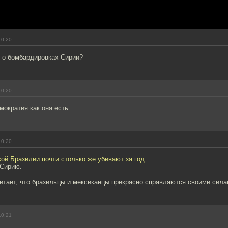
10:20
т о бомбардировках Сирии?
10:20
мократия как она есть.
10:20
ой Бразилии почти столько же убивают за год.
 Сирию.
читает, что бразильцы и мексиканцы прекрасно справляются своими сила
10:21