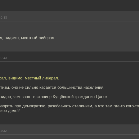
10:35
л, видимо, местный либерал.
10:43
сал, видимо, местный либерал.
тизм, оно не сильно касается большинства населения.
видно, чем занят в станице Кущёвской гражданин Цапок.
ворить про демократию, разоблачать сталинизм, а что там где-то кого-т
акое дело?
11:32