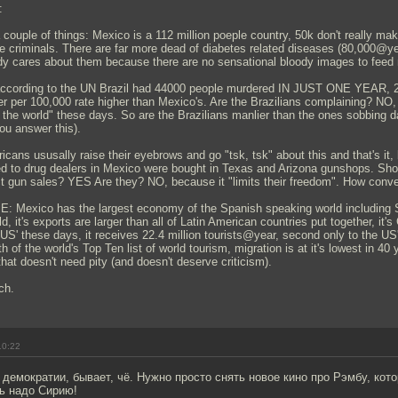
:
 a couple of things: Mexico is a 112 million poeple country, 50k don't really mak
are criminals. There are far more dead of diabetes related diseases (80,000@ye
dy cares about them because there are no sensational bloody images to feed 
ording to the UN Brazil had 44000 people murdered IN JUST ONE YEAR, 
er per 100,000 rate higher than Mexico's. Are the Brazilians complaining? NO,
n the world" these days. So are the Brazilians manlier than the ones sobbing d
 you answer this).
s ususally raise their eyebrows and go "tsk, tsk" about this and that's it,
d to drug dealers in Mexico were bought in Texas and Arizona gunshops. Sho
ct gun sales? YES Are they? NO, because it "limits their freedom". How conve
Mexico has the largest economy of the Spanish speaking world including Spa
, it's exports are larger than all of Latin American countries put together, it'
 US' these days, it receives 22.4 million tourists@year, second only to the US'
 of the world's Top Ten list of world tourism, migration is at it's lowest in 40 
hat doesn't need pity (and doesn't deserve criticism).
ch.
10:22
 демократии, бывает, чё. Нужно просто снять новое кино про Рэмбу, кот
ь надо Сирию!