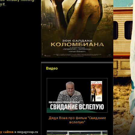
 it.
Видео
Дядя Вова про фильм "Свидание
вслепую"
ку сайтов
в megagroup.ru