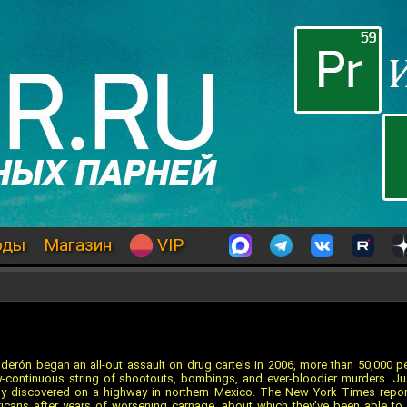
оды
Магазин
VIP
lderón began an all-out assault on drug cartels in 2006, more than 50,000 pe
rly-continuous string of shootouts, bombings, and ever-bloodier murders. J
ly discovered on a highway in northern Mexico. The New York Times repor
ns after years of worsening carnage, about which they've been able to do