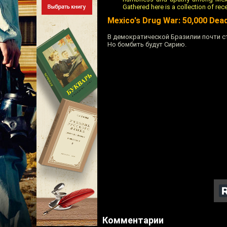
Gathered here is a collection of re
Mexico's Drug War: 50,000 Dead
В демократической Бразилии почти с
Но бомбить будут Сирию.
Комментарии