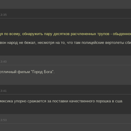
13:35
дя по всему, обнаружить пару десятков расчлененных трупов - обыденно
вон народ не бежал, несмотря на то, что там полицейские вертолеты сб
13:40
отличный фильм "Город Бога".
13:41
ексика упорно сражается за поставки качественного порошка в сша
13:53