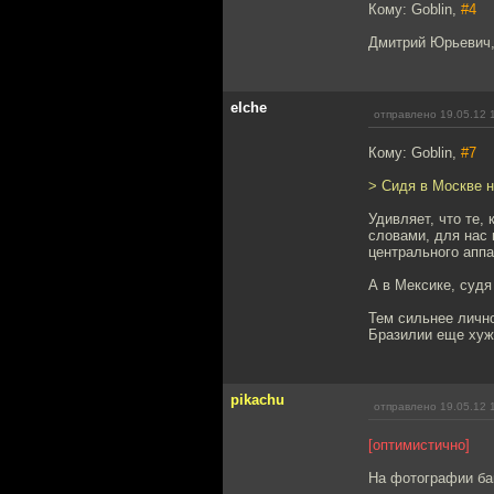
Кому: Goblin,
#4
Дмитрий Юрьевич, 
elche
отправлено 19.05.12 
Кому: Goblin,
#7
> Сидя в Москве н
Удивляет, что те,
словами, для нас 
центрального аппа
А в Мексике, судя
Тем сильнее лично
Бразилии еще хуже
pikachu
отправлено 19.05.12 
[оптимистично]
На фотографии ба