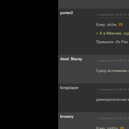
porter2
отправлено 19.05.12 
Кому: elche,
#9
> А в Мексике, су
Привыкли. Из Рио 
dead_Mazay
отправлено 19.05.12 
Сразу вспоминаю 
kingslayer
отправлено 19.05.12 
демократическая м
browny
отправлено 19.05.12 
Кому: rppfsp,
#8