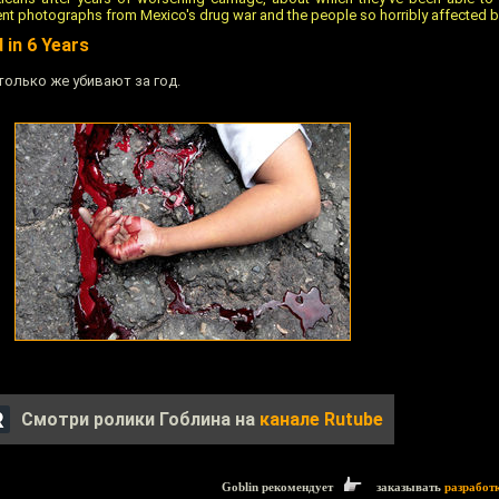
cent photographs from Mexico's drug war and the people so horribly affected by
 in 6 Years
только же убивают за год.
Смотри ролики Гоблина на
канале Rutube
Goblin рекомендует
заказывать
разработ