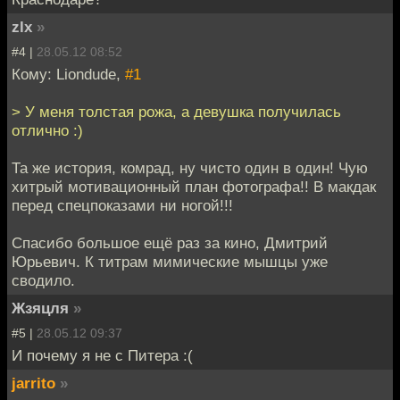
zlx
»
#4 |
28.05.12 08:52
Кому: Liondude,
#1
> У меня толстая рожа, а девушка получилась
отлично :)
Та же история, комрад, ну чисто один в один! Чую
хитрый мотивационный план фотографа!! В макдак
перед спецпоказами ни ногой!!!
Спасибо большое ещё раз за кино, Дмитрий
Юрьевич. К титрам мимические мышцы уже
сводило.
Жзяцля
»
#5 |
28.05.12 09:37
И почему я не с Питера :(
jarrito
»