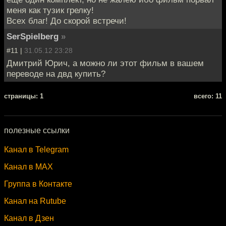
меня как тузик грелку!
Всех благ! До скорой встречи!
SerSpielberg
»
#11 |
31.05.12 23:28
Дмитрий Юрич, а можно ли этот фильм в вашем
переводе на двд купить?
cтраницы: 1
всего: 11
полезные ссылки
Канал в Telegram
Канал в MAX
Группа в Контакте
Канал на Rutube
Канал в Дзен