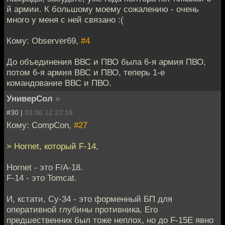
й армии. К большому моему сожалению - очень
много у меня с ней связано :(
Кому: Observer69,
#4
До объединения ВВС и ПВО была 6-я армия ПВО,
потом 6-я армия ВВС и ПВО, теперь 1-е
командование ВВС и ПВО.
УниверСол
»
#30 |
03.06.12 22:16
Кому: CompCon,
#27
> Hornet, который F-14,
Hornet - это F/A-18.
F-14 - это Tomcat.
И, кстати, Су-34 - это форменный БП для
оперативной глубины противника. Его
предшественник был тоже неплох, но до F-15E явно