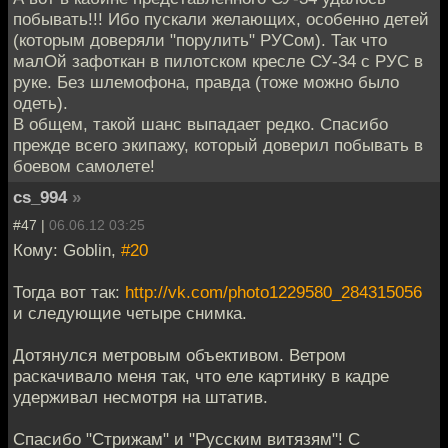
побывать!!! Ибо пускали желающих, особенно детей
(которым доверяли "порулить" РУСом). Так что
малОй зафоткан в пилотском кресле СУ-34 с РУС в
руке. Без шлемофона, правда (тоже можно было
одеть).
В общем, такой шанс выпадает редко. Спасибо
прежде всего экипажу, который доверил побывать в
боевом самолете!
cs_994
»
#47 |
06.06.12 03:25
Кому: Goblin,
#20
Тогда вот так:
http://vk.com/photo1229580_284315056
и следующие четыре снимка.
Дотянулся метровым объективом. Ветром
раскачивало меня так, что еле картинку в кадре
удерживал несмотря на штатив.
Спасибо "Стрижам" и "Русским витязям"! С