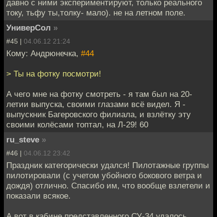
давно с ними экспериментируют, только реального
току, тьфу ты,толку- мало). не на летном поле.
УниверСол
»
#45 |
04.06.12 21:24
Кому: Андрюнечка,
#44
> Ты на фотку посмотри!
А чего мне на фотку смотреть - я там был на 20-
летии выпуска, своими глазами всё видел. Я -
выпускник Багеровского филиала, и взлётку эту
своими колёсами топтал, на Л-29! 60
ru_steve
»
#46 |
04.06.12 23:42
Праздник категорически удался! Пилотажные группы
пилотировали (с учетом убойного бокового ветра и
дождя) отлично. Спасибо им, что вообще взлетели и
показали всякое.
А вот в кабине представленного СУ-34 удалось