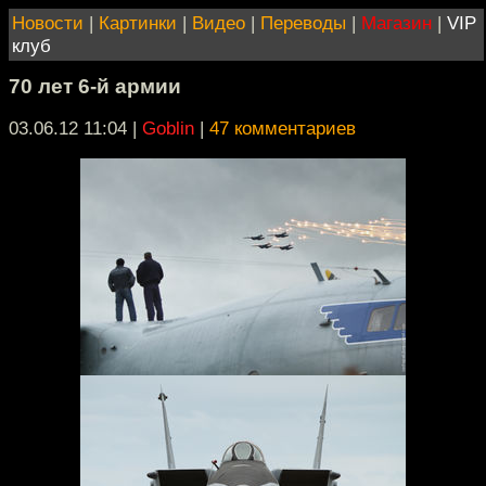
Новости
|
Картинки
|
Видео
|
Переводы
|
Магазин
|
VIP
клуб
70 лет 6-й армии
03.06.12 11:04
|
Goblin
|
47 комментариев