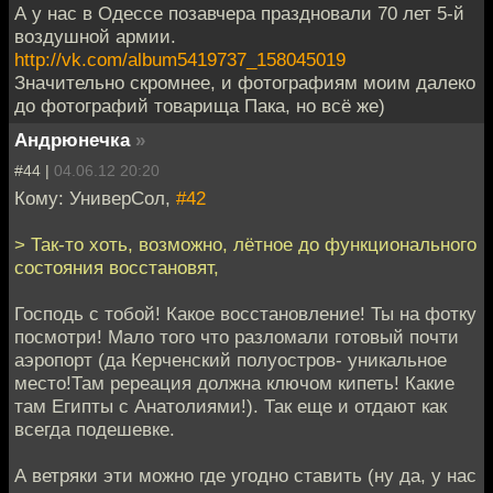
А у нас в Одессе позавчера праздновали 70 лет 5-й
воздушной армии.
http://vk.com/album5419737_158045019
Значительно скромнее, и фотографиям моим далеко
до фотографий товарища Пака, но всё же)
Андрюнечка
»
#44 |
04.06.12 20:20
Кому: УниверСол,
#42
> Так-то хоть, возможно, лётное до функционального
состояния восстановят,
Господь с тобой! Какое восстановление! Ты на фотку
посмотри! Мало того что разломали готовый почти
аэропорт (да Керченский полуостров- уникальное
место!Там ререация должна ключом кипеть! Какие
там Египты с Анатолиями!). Так еще и отдают как
всегда подешевке.
А ветряки эти можно где угодно ставить (ну да, у нас