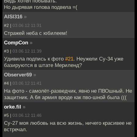
Ведь хотел побывать.
Но дырявая голова подвела =(
AISI316
»
#2 |
03.06.12 11:31
Стражей неба с юбилеем!
CompCon
»
#3 |
03.06.12 11:39
Удивила подпись к фото
#21
. Неужели Су-34 уже
базируются в штате Мериленд?
Observer69
»
#4 |
03.06.12 11:41
На фото - самолёт-разведчик, явно не ПВОшный. Не
защитник. А 6я армия вроде как пво-шной была (((
orke.fil
»
#5 |
03.06.12 11:46
Су-27 моя любовь на всю жизнь, ничего красивее не
встречал.