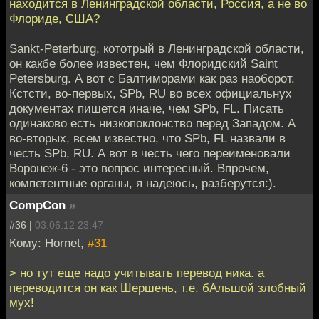
находится в Ленинградской области, Россия, а не во
Флориде, США?
Sankt-Peterburg, кототрый в Ленинградской области,
он какбе более известен, чем Флоридский Saint
Petersburg. А вот с Балтиморами как раз наоборот.
Кстсти, во-первых, SPb, RU во всех официальнух
документах пишется иначе, чем SPb, FL. Писать
одинаково есть низкопоклонство перед Западом. А
во-вторых, всем известно, что SPb, FL назвали в
честь SPb, RU. А вот в честь чего переименовали
Воронеж-6 - это вопрос интересный. Впрочем,
компетентные органы, я надеюсь, разберутся:).
CompCon
»
#36 |
03.06.12 23:47
Кому: Hornet,
#31
> но тут еще надо учитывать перевод ника. а
переводится он как Шершень, т.е. бАльшой злобный
мух!