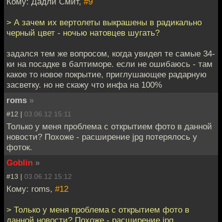
Кому: Дадли Смит,
#9
> А зачем их вертолеты выкрашены в радикально
черный цвет - ночью натовцев шугать?
задался тем же вопросом, когда увидел те самые 34-
ки на посадке в балтиморе. если не ошибаюсь - там
какое то новое покрытие, приглушающее радарную
засветку. но не скажу что инфа на 100%
roms
»
#12 |
03.06.12 15:11
Только у меня проблема с открытием фото в данной
новости? Похоже - расширение jpg потерялось у
фоток.
Goblin
»
#13 |
03.06.12 15:12
Кому: roms,
#12
> Только у меня проблема с открытием фото в
данной новости? Похоже - расширение jpg