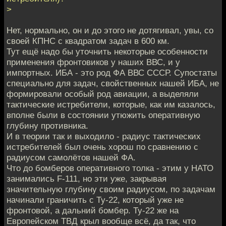
>
Нет, нормально, он и до этого не дотягивал, увы, со
своей КПНС с квадратом задач в 600 км.
Тут ещё надо бы уточнить некоторые особенности
применения фронтовиков у наших ВВС, и у
импортных. ИБА - это род ФА ВВС СССР. Супостаты
специально для задач, свойственных нашей ИБА, не
формировали особый род авиации, а выделяли
тактические истребители, которые, как им казалось,
вполне были в состоянии утюжить оперативную
глубину противника.
И в теории так и выходило - радиус тактических
истребителей был очень хорош по сравнению с
радиусом самолётов нашей ФА.
Что до бомберов оперативного толка - этим у НАТО
занимались F-111, но эти уже, закрывая
значительную глубину своим радиусом, по задачам
начинали граничить с Ту-22, который уже не
фронтовой, а дальний бомбер. Ту-22 же на
Европейском ТВД крыл вообще всё, да так, что