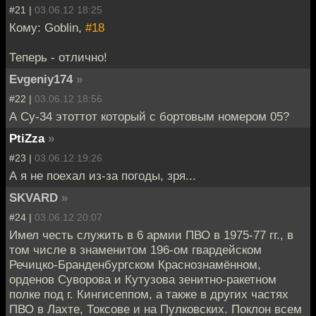
#21 |
03.06.12 18:25
Кому: Goblin,
#18
Теперь - отлично!
Evgeniy174
»
#22 |
03.06.12 18:56
А Су-34 этоттот который с бортовым номером 05?
PtiZza
»
#23 |
03.06.12 19:26
А я не поехал из-за погоды, зря...
SKVARD
»
#24 |
03.06.12 20:07
Имел честь служить в 6 армии ПВО в 1975-77 гг., в
том числе в знаменитом 196-ом гвардейском
Речицко-Бранденбургском Краснознамённом,
орденов Суворова и Кутузова зенитно-ракетном
полке под г. Кингисеппом, а также в других частях
ПВО в Лахте, Токсове и на Пулковских. Поклон всем