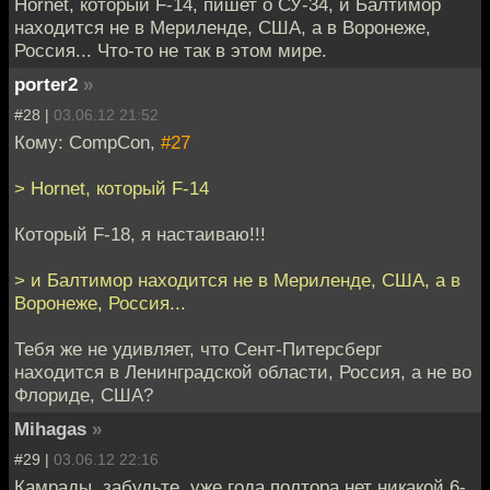
Hornet, который F-14, пишет о СУ-34, и Балтимор
находится не в Мериленде, США, а в Воронеже,
Россия... Что-то не так в этом мире.
porter2
»
#28 |
03.06.12 21:52
Кому: CompCon,
#27
> Hornet, который F-14
Который F-18, я настаиваю!!!
> и Балтимор находится не в Мериленде, США, а в
Воронеже, Россия...
Тебя же не удивляет, что Сент-Питерсберг
находится в Ленинградской области, Россия, а не во
Флориде, США?
Mihagas
»
#29 |
03.06.12 22:16
Камрады, забудьте, уже года полтора нет никакой 6-