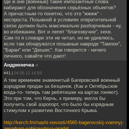
где ж оне (военные) такие импозантные слова
набирают для обозначения серьёзных объектов?
А причастным-то понятно, что это "жжжж" -
неспроста. Позывной в условиях отвратительной
связи должен быть максимально разборчивым - ну,
во избежание. Вот и лепят "благозвучие", хехе.
Сам-то я словари эти не читал, но не удивлюсь,
если там обнаружатся позывные навроде "Тампон",
"Баран" или "Дюшес". Как говорится - ничего
личного, хавайте что дают!
Андрюнечка
»
#41 |
04.06.12 14:59
А тем временем знаменитый Багеровский военный
аэродром продан за безценок. (Как и Октябрьское
когда-то- теперь там ребятишки на картах гоняют).
Это при том, что Керчь, к примеру, могла бы
получить свой аэропорт, что было бы изрядным
стимулом к развитию Восточного Крыма.
http://kerch.fm/nashi-novosti/4565-bagerovskij-voennyj-
aerodrom-sobirayutsya-prodat