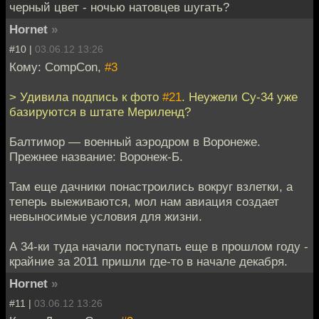
черный цвет - ночью натовцев шугать?
Hornet
»
#10 |
03.06.12 13:26
Кому: CompCon,
#3
> Удивила подпись к фото
#21
. Неужели Су-34 уже
базируются в штате Мериленд?
Балтимор — военный аэродром в Воронеже.
Прежнее название: Воронеж-Б.
Там еще дачники понастроились вокруг взлетки, а
теперь выеживаются, мол нам авиация создает
невыносимые условия для жизни.
А 34-ки туда начали поступать еще в прошлом году -
крайние за 2011 пришли где-то в начале декабря.
Hornet
»
#11 |
03.06.12 13:26