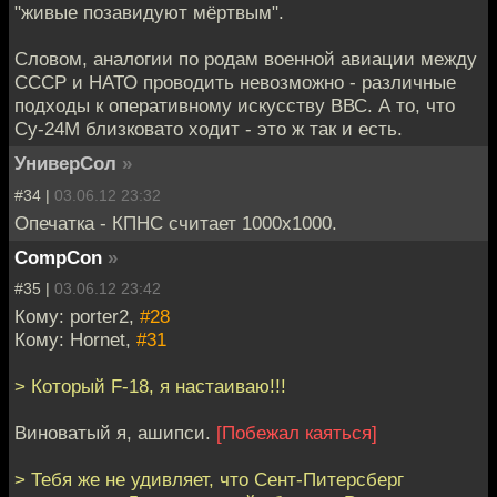
"живые позавидуют мёртвым".
Словом, аналогии по родам военной авиации между
СССР и НАТО проводить невозможно - различные
подходы к оперативному искусству ВВС. А то, что
Су-24М близковато ходит - это ж так и есть.
УниверСол
»
#34 |
03.06.12 23:32
Опечатка - КПНС считает 1000х1000.
CompCon
»
#35 |
03.06.12 23:42
Кому: porter2,
#28
Кому: Hornet,
#31
> Который F-18, я настаиваю!!!
Виноватый я, ашипси.
[Побежал каяться]
> Тебя же не удивляет, что Сент-Питерсберг