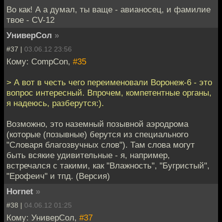
Во как! А а думал, ты ваще - авианосец, и фамилие
твое - CV-12
УниверСол
»
#37 |
03.06.12 23:56
Кому: CompCon,
#35
> А вот в честь чего переименовали Воронеж-6 - это
вопрос интересный. Впрочем, компетентные органы,
я надеюсь, разберутся:).
Возможно, это наземный позывной аэродрома
(которые (позывные) берутся из специального
"Словаря благозвучных слов"). Там слова могут
быть всякие удивительные - я, например,
встречался с такими, как "Влажность", "Бугристый",
"Ерофеич" и тпд. (Версия)
Hornet
»
#38 |
04.06.12 01:25
Кому: УниверСол,
#37