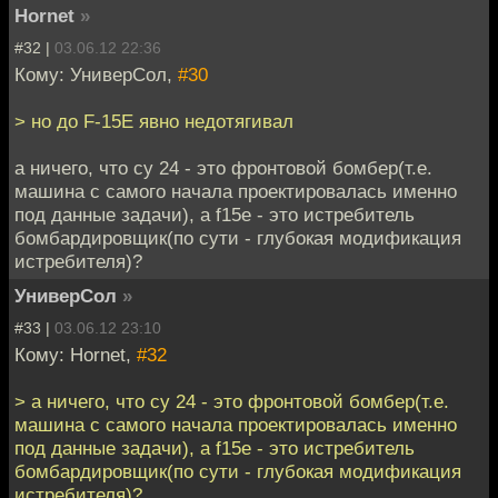
Hornet
»
#32 |
03.06.12 22:36
Кому: УниверСол,
#30
> но до F-15E явно недотягивал
а ничего, что су 24 - это фронтовой бомбер(т.е.
машина с самого начала проектировалась именно
под данные задачи), а f15е - это истребитель
бомбардировщик(по сути - глубокая модификация
истребителя)?
УниверСол
»
#33 |
03.06.12 23:10
Кому: Hornet,
#32
> а ничего, что су 24 - это фронтовой бомбер(т.е.
машина с самого начала проектировалась именно
под данные задачи), а f15е - это истребитель
бомбардировщик(по сути - глубокая модификация
истребителя)?