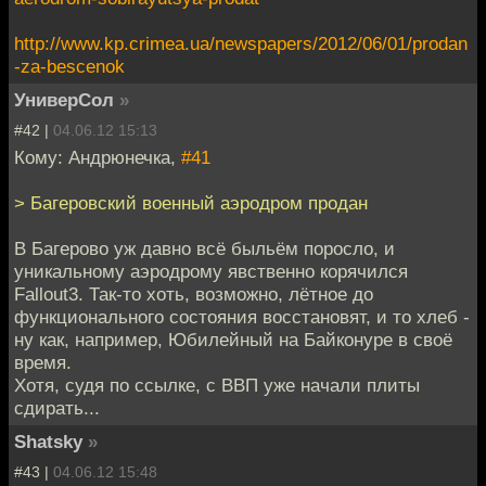
http://www.kp.crimea.ua/newspapers/2012/06/01/prodan
-za-bescenok
УниверСол
»
#42 |
04.06.12 15:13
Кому: Андрюнечка,
#41
> Багеровский военный аэродром продан
В Багерово уж давно всё быльём поросло, и
уникальному аэродрому явственно корячился
Fallout3. Так-то хоть, возможно, лётное до
функционального состояния восстановят, и то хлеб -
ну как, например, Юбилейный на Байконуре в своё
время.
Хотя, судя по ссылке, с ВВП уже начали плиты
сдирать...
Shatsky
»
#43 |
04.06.12 15:48