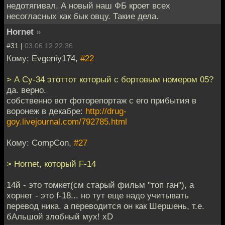
недотягивал. А новый наш ФБ кроет всех
несогласных как бык овцу. Такие дела.
Hornet
»
#31 |
03.06.12 22:36
Кому: Evgeniy174,
#22
> А Су-34 этоттот который с бортовым номером 05?
да. верно.
собственно вот фоторепортаж с его прибытия в
воронеж в декабре:
http://drug-
goy.livejournal.com/792785.html
Кому: CompCon,
#27
> Hornet, который F-14
14й - это томкет(см старый фильм "топ ган"), а
хорнет - это f-18... но тут еще надо учитывать
перевод ника. а переводится он как Шершень, т.е.
бАльшой злобный мух! xD