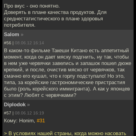
Про вкус - оно понятно.
Доверять в плане качества продуктов. Для
среднестатистического в плане здоровья
потребителя.
Salom
»
#56 |
08.06.12 16:14
В каком-то фильме Такеши Китано есть аппетитный
момент, когда он дает мяску подгнить, ну так, чтобы
в нем уже червячки завелись и запашок пошел дюже
крепкий, и после, очистив мяско от червячков, так
смачно его кушал, что к горлу подступало! Но это,
типа, за корейские гастрономические пристрастия
было (роль корейского иммигранта). А как у японцев
с этим? Любят с червячками?
Diplodok
»
#57 |
08.06.12 16:19
Кому: Honim,
#31
> В условиях нашей страны, когда можно насовать