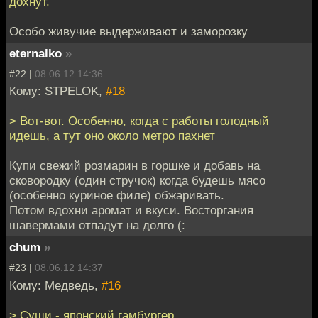
дохнут.
Особо живучие выдерживают и заморозку
eternalko
»
#22 |
08.06.12 14:36
Кому: STPELOK,
#18
> Вот-вот. Особенно, когда с работы голодный
идешь, а тут оно около метро пахнет
Купи свежий розмарин в горшке и добавь на
сковородку (один стручок) когда будешь мясо
(особенно куриное филе) обжаривать.
Потом вдохни аромат и вкуси. Восторгания
шавермами отпадут на долго (:
chum
»
#23 |
08.06.12 14:37
Кому: Медведь,
#16
> Суши - японский гамбургер.