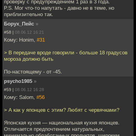
проверку с предупреждением 1 раз в 3 года.
P.S. Мог что-то напутать - давно не в теме, но
приблизительно так.
Борух_Пейс
»
#58 |
08.06.12 16:21
Кому: Honim,
#31
> В передаче вроде говорили - больше 18 градусов
мороза должно быть
По-настоящему - от -45.
psycho1985
»
#59 |
08.06.12 16:28
Кому: Salom,
#56
> А как у японцев с этим? Любят с червячками?
Японская кухня — национальная кухня японцев.
Отличается предпочтением натуральных,
минимально обработанных продуктов, широким