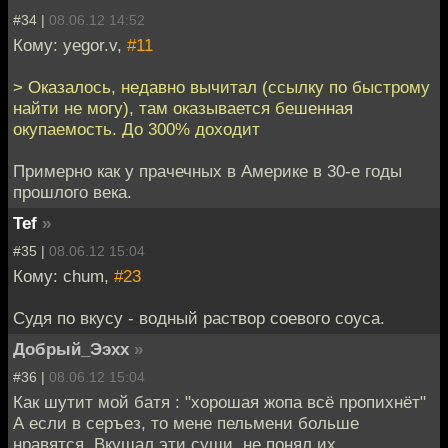
#34 |
08.06.12 14:52
Кому: yegor.v,
#11
> Оказалось, недавно вычитал (ссылку по быстрому
найти не могу), там оказывается бешенная
окупаемость. До 300% доходит
Примерно как у прачечных в Америке в 30-е годы
прошлого века.
Tef
»
#35 |
08.06.12 15:04
Кому: chum,
#23
Судя по вкусу - водный раствор соевого соуса.
Добрый_Ээхх
»
#36 |
08.06.12 15:04
Как шутит мой батя : "хорошая жопа всё пропихнёт"
А если в серъез, то мене пельмени больше
нравятся. Вкушал эти суши, не понял их.