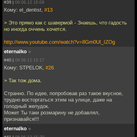
#39 |
08.06.12 15:08
Кому: el_dentist,
#13
> Это прямо как с шавермой - Знаешь, что гадость
но иногда оччень хочется.
http://www.youtube.com/watch?v=8Gm0Ul_IZOg
eternalko
»
#40 |
08.06.12 15:17
Кому: STPELOK,
#26
> Так тож дома.
Странно. По идее, попробовав раз такое вкусное,
трудно восторгаться этим на улице, даже на
голодный желудок.
Может Ты таки розмарину не добавлял,
признавайся!!!
eternalko
»
#41 |
08.06.12 15:20