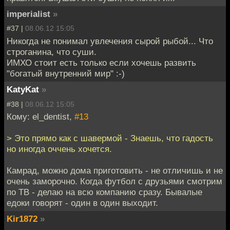
imperialist
»
#37 |
08.06.12 15:05
Никогда не понимал увлечения сырой рыбой... Что
строганина, что суши.
ИМХО стоит есть только если хочешь развить
"богатый внутренний мир" :-)
KatyKat
»
#38 |
08.06.12 15:05
Кому: el_dentist,
#13
> Это прямо как с шавермой - Знаешь, что гадость
но иногда оччень хочется.
Камрад, можно дома приготовить - не отличишь и не
очень заморочно. Когда футбол с друзьями смотрим
по ТВ - делаю на всю компанию сразу. Бывалые
едоки говорят - один в один выходит.
Kir1872
»