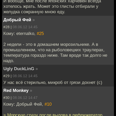
И вообще, мне после японских харчевен всегда
хотелось жрать. Может это глисты отбирали у
желудка сожранную мною еду.
Добрый Фей
»
#28 |
08.06.12 14:45
Кому: eternalko,
#25
2 недели - это в домашнем морозильнике. А в
промышленном, что на рыболовецких траулерах,
температура гораздо ниже. Там вроде так долго не
надо.
Ugly DuckLinG
»
#29 |
08.06.12 14:45
У нас всё стерильно, микроб от грязи дохнет (с)
Red Monkey
»
#30 |
08.06.12 14:47
Кому: Добрый Фей,
#10
> Морскую сразу после вылова в рефрижератор