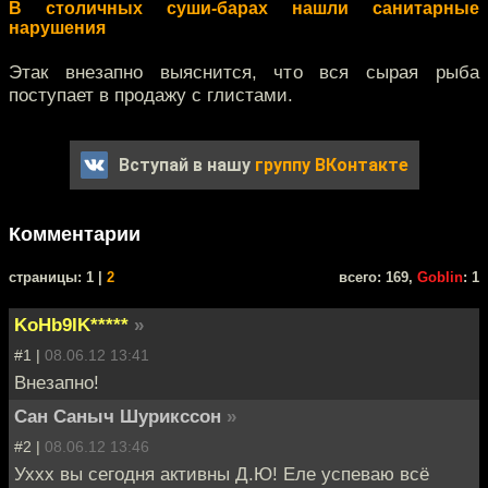
В столичных суши-барах нашли санитарные
нарушения
Этак внезапно выяснится, что вся сырая рыба
поступает в продажу с глистами.
Вступай в нашу
группу ВКонтакте
Комментарии
cтраницы: 1 |
2
всего: 169,
Goblin
: 1
KoHb9IK*****
»
#1 |
08.06.12 13:41
Внезапно!
Сан Саныч Шурикссон
»
#2 |
08.06.12 13:46
Уххх вы сегодня активны Д.Ю! Елe успеваю всё