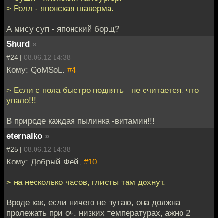
> Ролл - японская шаверма.
А мису суп - японский борщ?
Shurd
»
#24 |
08.06.12 14:38
Кому: QoMSoL,
#4
> Если с пола быстро поднять - не считается, что
упало!!!
В природе каждая пылинка -витамин!!!
eternalko
»
#25 |
08.06.12 14:38
Кому: Добрый Фей,
#10
> на несколько часов, глисты там дохнут.
Вроде как, если ничего не путаю, она должна
пролежать при оч. низких температурах, ажно 2