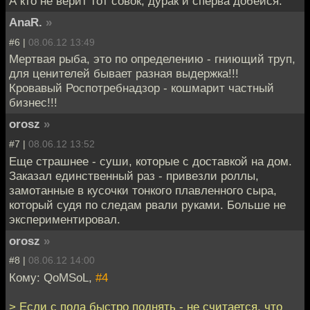
А кто не верит тот совок, дурак и сперва добейся.
AnaR.
»
#6 |
08.06.12 13:49
Мертвая рыба, это по определению - гниющий труп,
для ценителей бывает разная выдержка!!!
Кровавый Роспотребнадзор - кошмарит частный
бизнес!!!
orosz
»
#7 |
08.06.12 13:52
Еще страшнее - суши, которые с доставкой на дом.
Заказал единственный раз - привезли роллы,
замотанные в кусочки тонкого плавленного сыра,
который судя по следам рвали руками. Больше не
экспериментировал.
orosz
»
#8 |
08.06.12 14:00
Кому: QoMSoL,
#4
> Если с пола быстро поднять - не считается, что