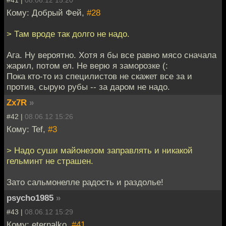
Кому: Добрый Фей,
#28
> Там вроде так долго не надо.
Ага. Ну вероятно. Хотя я бы все равно мясо сначала
жарил, потом ел. Не верю я заморозке (:
Пока кто-то из специлистов не скажет все за и
против, сырую рубы -- за даром не надо.
Zx7R
»
#42 |
08.06.12 15:26
Кому: Tef,
#3
> Надо суши майонезом заправлять и никакой
гельминт не страшен.
Зато сальмонелле радость и раздолье!
psycho1985
»
#43 |
08.06.12 15:29
Кому: eternalko,
#41