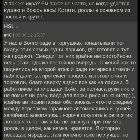
А так же икра? Ем такое не часто, но когда удаётся,
кушаю и боюсь весь! Кстати, роллы в основном из
лосося и крутят.
HSL
»
#46 |
08.06.12 15:37
У нас в Волгограде в торгушках понавтыкали по-
входу этих самых суши-ларьков, где готовят и тут
же продают. Смердит от них крайне непристойноно
весь этаж, однако постоянно очередь. С женой как-то
поднялись на второй этаж и ради интереса стояли и
наблюдали как протекает процесс изготовления и
торговли, благо сверху видно все как на ладони. 5
работников на площади 3x4м, за полчаса руки никто
не помыл ни разу, вода для варки риса из канистр(!),
крайне антисанитарная обстановка - что-то среднее
между верстаком гаражного автомеханика и кухней
запойного алкоголика... короче покупать в сети этих
лотков что-то там я бы не рискнул, при том что
роллы в целом, как нямка, нравятся. Якиторию
посещаю изредка...там конечно тоже не лучше, но