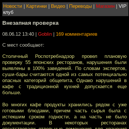
Новости
|
Картинки
|
Видео
|
Переводы
|
Магазин
|
VIP
клуб
Внезапная проверка
08.06.12 13:40
|
Goblin
|
169 комментариев
С мест сообщают:
Столичный Роспотребнадзор провел плановую
проверку 55 японских ресторанов, нарушения были
выявлены в 100% заведений. По словам экспертов,
суши-бары считаются одной из самых потенциально
опасных категорий общепита. Однако нарушений в
кафе с традиционной кухней допускается еще
больше.
Во многих кафе продукты хранились рядом с уже
готовыми блюдами, причем часть сырья была с
истекшим сроком годности, а на часть не было
документации. В некоторых ресторанах
отсутствовали отдельные помещения для хранения