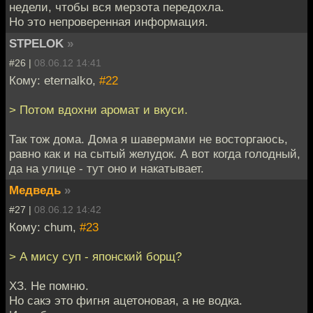
недели, чтобы вся мерзота передохла.
Но это непроверенная информация.
STPELOK
»
#26 |
08.06.12 14:41
Кому: eternalko,
#22
> Потом вдохни аромат и вкуси.
Так тож дома. Дома я шавермами не восторгаюсь,
равно как и на сытый желудок. А вот когда голодный,
да на улице - тут оно и накатывает.
Медведь
»
#27 |
08.06.12 14:42
Кому: chum,
#23
> А мису суп - японский борщ?
ХЗ. Не помню.
Но сакэ это фигня ацетоновая, а не водка.