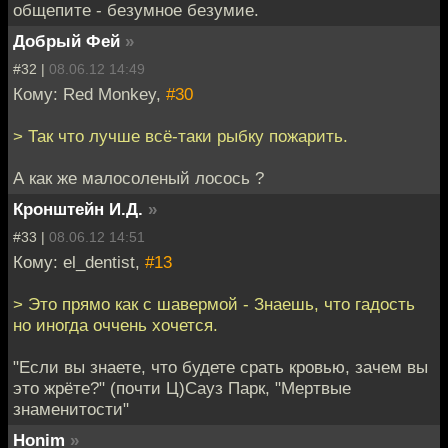
общепите - безумное безумие.
Добрый Фей
»
#32 |
08.06.12 14:49
Кому: Red Monkey,
#30
> Так что лучше всё-таки рыбку пожарить.
А как же малосоленый лосось ?
Кронштейн И.Д.
»
#33 |
08.06.12 14:51
Кому: el_dentist,
#13
> Это прямо как с шавермой - Знаешь, что гадость
но иногда оччень хочется.
"Если вы знаете, что будете срать кровью, зачем вы
это жрёте?" (почти Ц)Сауз Парк, "Мертвые
знаменитости"
Honim
»