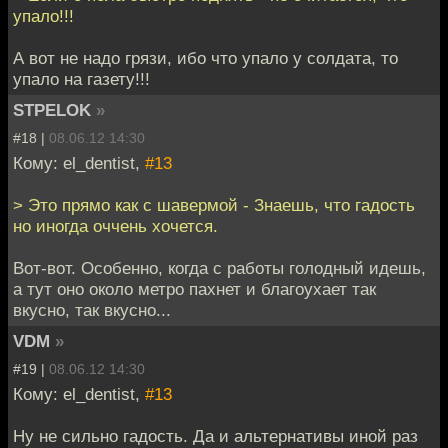
упало!!!
А вот не надо грязи, ибо что упало у солдата, то
упало на газету!!!
STPELOK
»
#18 |
08.06.12 14:30
Кому: el_dentist,
#13
> Это прямо как с шавермой - Знаешь, что гадость
но иногда оччень хочется.
Вот-вот. Особенно, когда с работы голодный идешь,
а тут оно около метро пахнет и благоухает так
вкусно, так вкусно...
VDM
»
#19 |
08.06.12 14:30
Кому: el_dentist,
#13
Ну не сильно гадость. Да и альтернативы иной раз