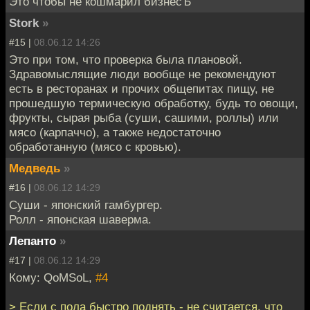
Это чтобы не кошмарил бизнесЪ
Stork
»
#15 |
08.06.12 14:26
Это при том, что проверка была плановой.
Здравомыслящие люди вообще не рекомендуют
есть в ресторанах и прочих общепитах пищу, не
прошедшую термическую обработку, будь то овощи,
фрукты, сырая рыба (суши, сашими, роллы) или
мясо (карпаччо), а также недостаточно
обработанную (мясо с кровью).
Медведь
»
#16 |
08.06.12 14:29
Суши - японский гамбургер.
Ролл - японская шаверма.
Лепанто
»
#17 |
08.06.12 14:29
Кому: QoMSoL,
#4
> Если с пола быстро поднять - не считается, что