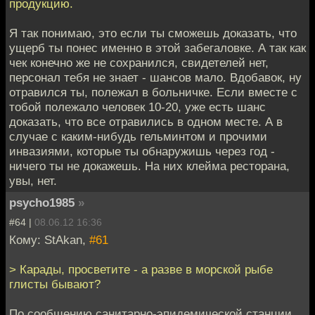
продукцию.
Я так понимаю, это если ты сможешь доказать, что
ущерб ты понес именно в этой забегаловке. А так как
чек конечно же не сохранился, свидетелей нет,
персонал тебя не знает - шансов мало. Вдобавок, ну
отравился ты, полежал в больничке. Если вместе с
тобой полежало человек 10-20, уже есть шанс
доказать, что все отравились в одном месте. А в
случае с каким-нибудь гельминтом и прочими
инвазиями, которые ты обнаружишь через год -
ничего ты не докажешь. На них клейма ресторана,
увы, нет.
psycho1985
»
#64 |
08.06.12 16:36
Кому: StAkan,
#61
> Карады, просветите - а разве в морской рыбе
глисты бывают?
По сообщению санитарно-эпидемической станции,