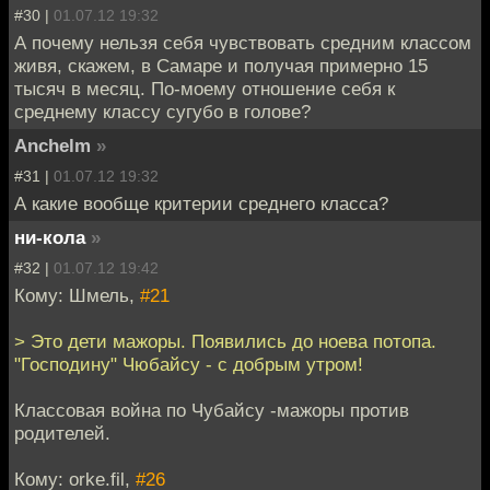
#30 |
01.07.12 19:32
А почему нельзя себя чувствовать средним классом
живя, скажем, в Самаре и получая примерно 15
тысяч в месяц. По-моему отношение себя к
среднему классу сугубо в голове?
Anchelm
»
#31 |
01.07.12 19:32
А какие вообще критерии среднего класса?
ни-кола
»
#32 |
01.07.12 19:42
Кому: Шмель,
#21
> Это дети мажоры. Появились до ноева потопа.
"Господину" Чюбайсу - с добрым утром!
Классовая война по Чубайсу -мажоры против
родителей.
Кому: orke.fil,
#26