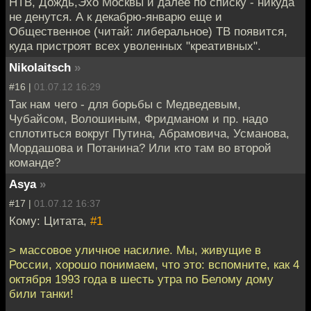
НТВ, Дождь,Эхо Москвы и далее по списку - никуда
не денутся. А к декабрю-январю еще и
Общественное (читай: либеральное) ТВ появится,
куда пристроят всех уволенных "креативных".
Nikolaitsch
»
#16 |
01.07.12 16:29
Так нам чего - для борьбы с Медведевым,
Чубайсом, Волошиным, Фридманом и пр. надо
сплотиться вокруг Путина, Абрамовича, Усманова,
Мордашова и Потанина? Или кто там во второй
команде?
Asya
»
#17 |
01.07.12 16:37
Кому: Цитата,
#1
> массовое уличное насилие. Мы, живущие в
России, хорошо понимаем, что это: вспомните, как 4
октября 1993 года в шесть утра по Белому дому
били танки!