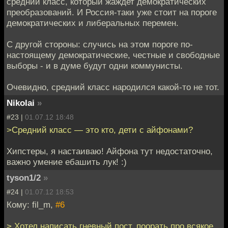
средний класс, который жаждет демократических
преобразований. И Россия-таки уже стоит на пороге
демократических и либеральных перемен.
С другой стороны: случись на этом пороге по-
настоящему демократические, честные и свободные
выборы - и в думе будут одни коммунисты.
Очевидно, средний класс народился какой-то не тот.
Nikolai
»
#23 |
01.07.12 18:48
>Средний класс — это кто, дети с айфонами?
Хипстеры, я настаиваю! Айфона тут недостаточно,
важно умение ебашить лук! :)
tyson1/2
»
#24 |
01.07.12 18:53
Кому: fil_m,
#6
> Хотел написать гневный пост, поорать про всякое.