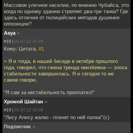
Массовое уличное насилие, по мнению Чубайса, это
когда по одному зданию стреляет два-три танка? Где
здесь отличие от полицейских методов душения
оппозиции?
Asya
»
#18 |
01.07.12 16:39
Кому: Цитата,
#1
> Я и тогда, в нашей беседе в октябре прошлого
года, говорил, что смена тренда неизбежна — эпоха
стабильности завершилась. Я и сегодня то же
самое говорю.
"Я сам за нестабильность проплатил!"
Хромой Шайтан
»
#19 |
01.07.12 16:39
"Лису Алису жалко - плачет по ней палка!"(с)
Подписчик
»