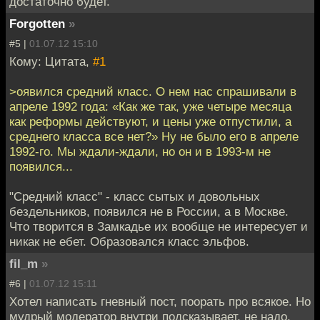
достаточно будет.
Forgotten
»
#5 |
01.07.12 15:10
Кому: Цитата,
#1
>оявился средний класс. О нем нас спрашивали в
апреле 1992 года: «Как же так, уже четыре месяца
как реформы действуют, и цены уже отпустили, а
среднего класса все нет?» Ну не было его в апреле
1992-го. Мы ждали-ждали, но он и в 1993-м не
появился...
"Средний класс" - класс сытых и довольных
бездельников, появился не в России, а в Москве.
Что творится в Замкадье их вообще не интересует и
никак не ебет. Образовался класс эльфов.
fil_m
»
#6 |
01.07.12 15:11
Хотел написать гневный пост, поорать про всякое. Но
мудрый модератор внутри подсказывает, не надо.