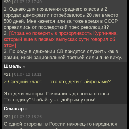
#20 |
01.07.12 17:40
1. Однако для появления среднего класса в 2
городах демократии потребовалось 20 лет вместо
500 дней. Мне кажется или за тоже время в СССР
оправились от последствий трех революций?
2.
[Страшно поверить в прозорливость Кургиняна,
который еще в первых выпусках сути говорил об
этом]
3. По ходу в движении СВ придется служить как в
армии, иной рациональной третьей силы я не вижу.
Шмель
»
#21 |
01.07.12 18:11
> Средний класс — это кто, дети с айфонами?
Это дети мажоры. Появились до ноева потопа.
"Господину" Чюбайсу - с добрым утром!
Семагар
»
#22 |
01.07.12 18:26
С одной стороны: в России наконец-то народился