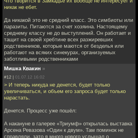
Что творится в Замкадье их вообще не интересует и
никак не ебет.
Да никакой это не средний класс. Это симбиоты или
паразиты. Питаются за счет хозяина. Настоящему
среднему классу не до выступлений. Он работает и
тащит на своей хребтине всех разжиревших
родственников, которые маются от безделья или
работают на всяких синекурах, организуемых
заботливыми родственниками
Мишка Квакин
»
#12 |
01.07.12 16:02
> И теперь никуда не денется, будет только
увеличиваться, и объем его запроса будет только
нарастать.
Денется. Процесс уже пошёл:
А накануне в галерее «Триумф» открылась выставка
Арсена Ревазова «Один к двум». Там поминок не
справляли, зато я много нового услышал о