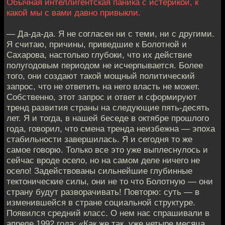
Обычная интеллигентская паника с истерикой, к
какой мы с вами давно привыкли.
— Да-да-да. Я не согласен ни с теми, ни с другими.
Я считаю, причины, приведшие к Болотной и
Сахарова, настолько глубоки, что их действие
полугодовым периодом не исчерпывается. Более
того, они создают такой мощный политический
запрос, что не ответить на него власть не может.
Собственно, этот запрос и ответ и сформируют
тренд развития страны на следующие пять-десять
лет. Я и тогда, в нашей беседе в октябре прошлого
года, говорил, что смена тренда неизбежна — эпоха
стабильности завершилась. Я и сегодня то же
самое говорю. Только все это уже выплеснулось и
сейчас вроде осело, но на самом деле ничего не
осело! Задействованы сильнейшие глубинные
тектонические силы, они не то что Болотную — они
страну будут разворачивать! Повторю: суть — в
изменившейся в стране социальной структуре.
Появился средний класс. О нем нас спрашивали в
апреле 1992 года: «Как же так, уже четыре месяца