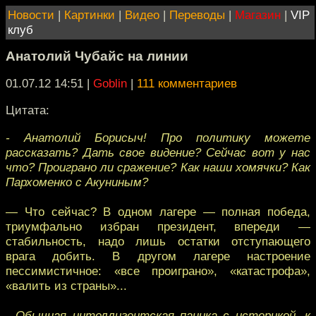
Новости
|
Картинки
|
Видео
|
Переводы
|
Магазин
|
VIP
клуб
Анатолий Чубайс на линии
01.07.12 14:51
|
Goblin
|
111 комментариев
Цитата:
- Анатолий Борисыч! Про политику можете
рассказать? Дать свое видение? Сейчас вот у нас
что? Проиграно ли сражение? Как наши хомячки? Как
Пархоменко с Акуниным?
— Что сейчас? В одном лагере — полная победа,
триумфально избран президент, впереди —
стабильность, надо лишь остатки отступающего
врага добить. В другом лагере настроение
пессимистичное: «все проиграно», «катастрофа»,
«валить из страны»...
- Обычная интеллигентская паника с истерикой, к