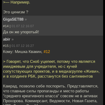
>— Например.
Это цинизм ?
GigaSET88
»
#14 |
01.07.12 16:07
Да он же упоротый!
abir
»
#15 |
01.07.12 16:27
Кому: Мишка Квакин,
#12
> Говорят, что Сноб уцелеет, потому что является
имиджевым для учредителя, но с кучей
сопутствующих проектов, и в медиагруппе «Живи»,
и в холдинге РБК, расстанутся без сантиментов
Камрад, позволю себе поспорить. Представляется,
что главные силы пропаганды и место работы
"среднего креативного класса" совсем не в активах
Прохорова. Коммерсант, Ведомости, Новая Газета,