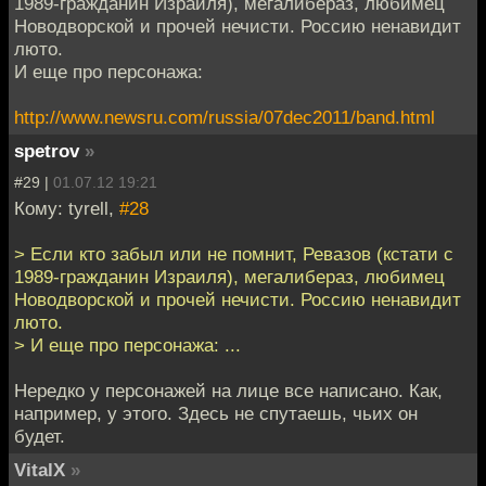
1989-гражданин Израиля), мегалибераз, любимец
Новодворской и прочей нечисти. Россию ненавидит
люто.
И еще про персонажа:
http://www.newsru.com/russia/07dec2011/band.html
spetrov
»
#29 |
01.07.12 19:21
Кому: tyrell,
#28
> Если кто забыл или не помнит, Ревазов (кстати с
1989-гражданин Израиля), мегалибераз, любимец
Новодворской и прочей нечисти. Россию ненавидит
люто.
> И еще про персонажа: ...
Нередко у персонажей на лице все написано. Как,
например, у этого. Здесь не спутаешь, чьих он
будет.
VitalX
»