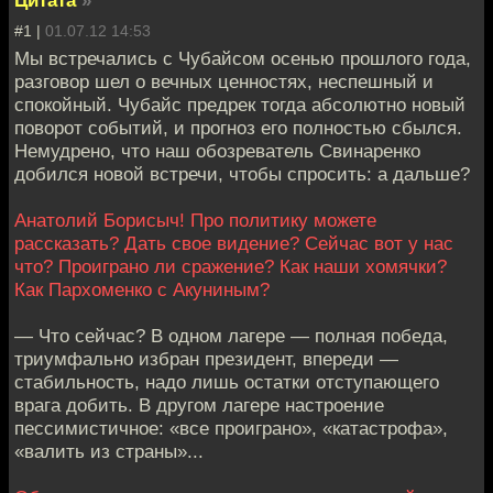
Цитата
»
#1 |
01.07.12 14:53
Мы встречались с Чубайсом осенью прошлого года,
разговор шел о вечных ценностях, неспешный и
спокойный. Чубайс предрек тогда абсолютно новый
поворот событий, и прогноз его полностью сбылся.
Немудрено, что наш обозреватель Свинаренко
добился новой встречи, чтобы спросить: а дальше?
Анатолий Борисыч! Про политику можете
рассказать? Дать свое видение? Сейчас вот у нас
что? Проиграно ли сражение? Как наши хомячки?
Как Пархоменко с Акуниным?
— Что сейчас? В одном лагере — полная победа,
триумфально избран президент, впереди —
стабильность, надо лишь остатки отступающего
врага добить. В другом лагере настроение
пессимистичное: «все проиграно», «катастрофа»,
«валить из страны»...