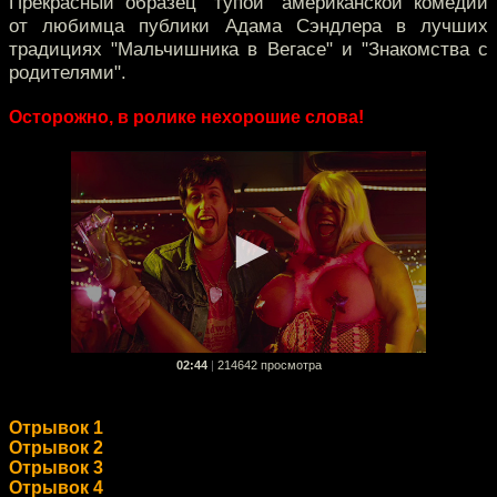
Прекрасный образец "тупой" американской комедии
от любимца публики Адама Сэндлера в лучших
традициях "Мальчишника в Вегасе" и "Знакомства с
родителями".
Осторожно, в ролике нехорошие слова!
02:44
|
214642 просмотра
Отрывок 1
Отрывок 2
Отрывок 3
Отрывок 4