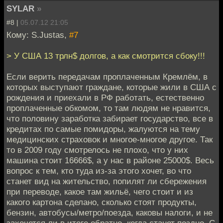
SYLAR
»
#8 |
05.07.12 21:05
Кому: S.Justas,
#7
> У США 13 трлн$ долгов, а как смотрится сбоку!!!
Если верить передачам проплаченным Кремлём, в
которых выступают граждане, которые жили в США с
рождения и приехали в РФ работать, естественно
проплаченные обкомом, то там людям не нравится,
что половину заработка забирает государство, все в
кредитах по самые помидоры, жалуются на тему
медицинских страховок и многое-многое другое. Так
то в 2009 году смотрелось не плохо, что у них
машина стоит 16666$, а у нас в районе 25000$. Весь
вопрос к тем, кто туда из-за этого хочет, во что
станет вид на жительство, попилят ли сбережения
при переводе, какое там жильё, чего стоит и из
какого картона сделано, сколько стоят продукты,
бензин, автобусы/метро/поезда, каковы налоги, и не
захочется ли в итоге обратно, когда станет поздно. С