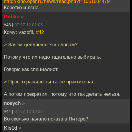
http://kino.oper.ru/news/read.php?t=1051604479
Коротко и ясно.
Goblin
»
#43 |
07.07.12 01:05
Кому: vazofil,
#42
> Зачем цепляешься к словам?
Потому что их надо тщательно выбирать.
Говорю как специалист.
> Просто раньше ты такое практиковал:
А потом прекратил, потому что так делать нельзя.
nosych
»
#44 |
07.07.12 10:32
Во сколько начало показа в Питере?
Kis1d
»