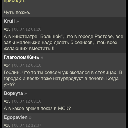
приходит.
Чуть позже.
Krull
»
#23 |
06.07.12 01:26
А в кинотеатре "Большой", что в городе Ростове, все
залы маленькие надо делать 5 сеансов, чтоб всех
желающих вместить!!!
ГлаголомЖечь
»
#24 |
06.07.12 05:18
Гоблин, что то ты совсем уж окопался в столицах. В
городах и весях тоже натурпродукт в почете. Когда
уже?
Воркута
»
#25 |
06.07.12 09:16
А в какое время показ в МСК?
Egopavlen
»
#26 |
06.07.12 12:37