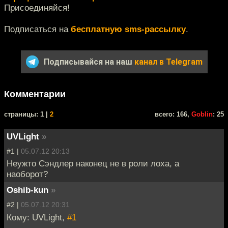
Присоединяйся!
Подписаться на
бесплатную sms-рассылку
.
Подписывайся на наш
канал в Telegram
Комментарии
cтраницы: 1 |
2
всего: 166,
Goblin
: 25
UVLight
»
#1 |
05.07.12 20:13
Неужто Сэндлер наконец не в роли лоха, а
наоборот?
Oshib-kun
»
#2 |
05.07.12 20:31
Кому: UVLight,
#1