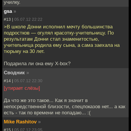
училку.
gsa
»
#13 |
05.07.12 22:22
>В школе Донни исполнил мечту большинства
подростков — огулял красотку-учительницу. По
результатам Донни стал знаменитостью,
учительница родила ему сына, а сама заехала на
тюрьму на 30 лет.
Подарила ли она ему X-box?
Сводник
»
#14 |
05.07.12 22:30
[утирает слёзы]
Да что же это такое... Как я значит в
непосредственной близости, спецпоказов нет... а как
есть - так по времени не попадаю... :(
Mike Rashitov
»
#15 |
05.07.12 23:05