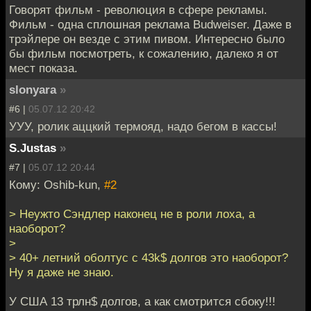
Говорят фильм - революция в сфере рекламы.
Фильм - одна сплошная реклама Budweiser. Даже в
трэйлере он везде с этим пивом. Интересно было
бы фильм посмотреть, к сожалению, далеко я от
мест показа.
slonyara
»
#6 |
05.07.12 20:42
УУУ, ролик аццкий термояд, надо бегом в кассы!
S.Justas
»
#7 |
05.07.12 20:44
Кому: Oshib-kun,
#2
> Неужто Сэндлер наконец не в роли лоха, а
наоборот?
>
> 40+ летний оболтус с 43k$ долгов это наоборот?
Ну я даже не знаю.
У США 13 трлн$ долгов, а как смотрится сбоку!!!