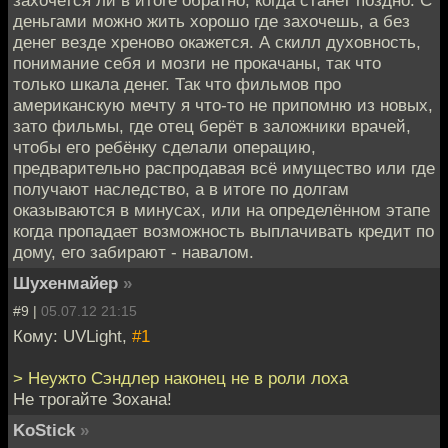
деньгами можно жить хорошо где захочешь, а без
денег везде хреново окажется. А скилл духовность,
понимание себя и мозги не прокачаны, так что
только шкала денег. Так что фильмов про
американскую мечту я что-то не припомню из новых,
зато фильмы, где отец берёт в заложники врачей,
чтобы его ребёнку сделали операцию,
предварительно распродавая всё имущество или где
получают наследство, а в итоге по долгам
оказываются в минусах, или на определённом этапе
когда пропадает возможность выплачивать кредит по
дому, его забирают - навалом.
Шухенмайер
»
#9 |
05.07.12 21:15
Кому: UVLight,
#1
> Неужто Сэндлер наконец не в роли лоха
Не трогайте Зохана!
KoStick
»