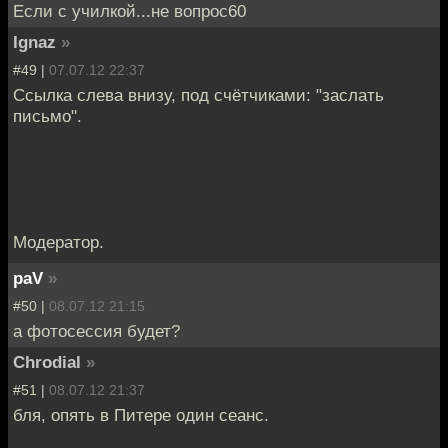
Если с училкой...не вопрос60
Ignaz
»
#49 |
07.07.12 22:37
Ссылка слева внизу, под счётчиками: "заслать
письмо".
Модератор.
paV
»
#50 |
08.07.12 21:15
а фотосессия будет?
Chrodial
»
#51 |
08.07.12 21:37
бля, опять в Питере один сеанс.