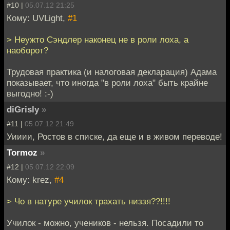
#10 |
05.07.12 21:25
Кому: UVLight,
#1
> Неужто Сэндлер наконец не в роли лоха, а
наоборот?
Трудовая практика (и налоговая декларация) Адама
показывает, что иногда "в роли лоха" быть крайне
выгодно! :-)
diGrisly
»
#11 |
05.07.12 21:49
Уииии, Ростов в списке, да еще и в живом переводе!
Tormoz
»
#12 |
05.07.12 22:09
Кому: krez,
#4
> Чо в натуре училок трахать низзя??!!!!
Училок - можно, учеников - нельзя. Посадили то