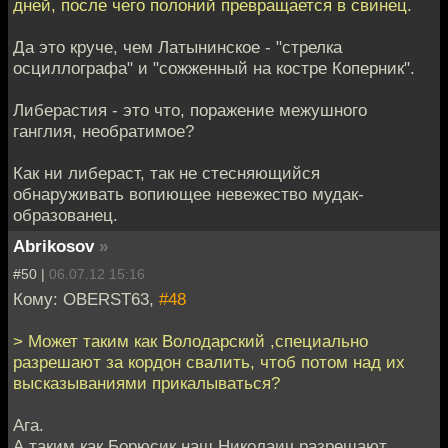
дней, после чего полоний превращается в свинец.
Да это круче, чем Латынинское - "стрелка
осциллографа" и "сожженный на костре Коперник".
Либерастия - это что, поражение межушного
ганглия, необратимое?
Как ни либераст, так не стесняющийся
обнаруживать вопиющее невежество мудак-
образованец.
Abrikosov
»
#50 |
06.07.12 15:16
Кому: OBERST63,
#48
> Может таким как Володарский ,специально
разрешают за кордон свалить, чтоб потом над их
высказываниями прикалываться?
Ага.
А таким как Борюсик наш Николаич разрешают