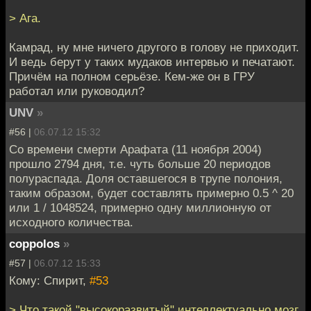
> Ага.
Камрад, ну мне ничего другого в голову не приходит.
И ведь берут у таких мудаков интервью и печатают.
Причём на полном серьёзе. Кем-же он в ГРУ
работал или руководил?
UNV
»
#56 |
06.07.12 15:32
Со времени смерти Арафата (11 ноября 2004)
прошло 2794 дня, т.е. чуть больше 20 периодов
полураспада. Доля оставшегося в трупе полония,
таким образом, будет составлять примерно 0.5 ^ 20
или 1 / 1048524, примерно одну миллионную от
исходного количества.
coppolos
»
#57 |
06.07.12 15:33
Кому: Спирит,
#53
> Что такой "высокоразвитый" интеллектуально мозг