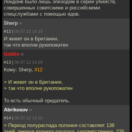
Лондоне было лишь эпизодом в серии убийств,
совершенных советскими и российскими
спецслужбами с помощью ядов.
Sherp
»
#12 |
06.07.12 14:19
И живет он в Британии,
так что вполне рукопожатен
Goblin
»
#13 |
06.07.12 14:20
Кому: Sherp,
#12
> И живет он в Британии,
> так что вполне рукопожатен
То есть обычный предатель.
Abrikosov
»
#14 |
06.07.12 14:20
> Период полураспада полония составляет 138
дней, период полного распада, соответственно, 276