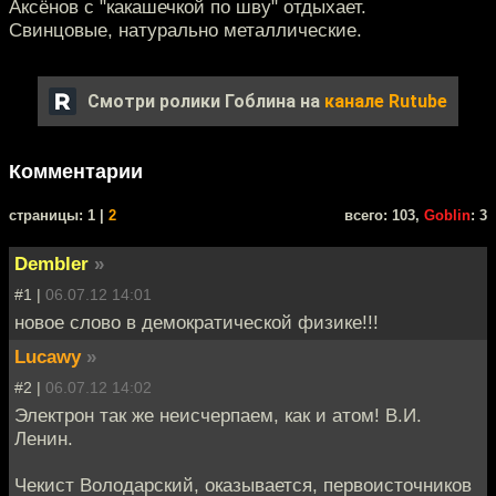
Аксёнов с "какашечкой по шву" отдыхает.
Свинцовые, натурально металлические.
Смотри ролики Гоблина на
канале Rutube
Комментарии
cтраницы: 1 |
2
всего: 103,
Goblin
: 3
Dembler
»
#1 |
06.07.12 14:01
новое слово в демократической физике!!!
Lucawy
»
#2 |
06.07.12 14:02
Электрон так же неисчерпаем, как и атом! В.И.
Ленин.
Чекист Володарский, оказывается, первоисточников