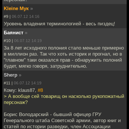
Kleine Мук
»
#9 |
06.07.12 14:16
Уровень владения терминологией - весь пиздец!
Баянист
»
#10 |
06.07.12 14:19
За 8 лет исходного полония стало меньше примерно
в миллион раз. Так что хоть историк и прогнал, но в
"главном" таки оказался прав - обнаружить полоний
будет, мягко говоря, затруднительно.
Sherp
»
#11 |
06.07.12 14:19
Кому: klaus87,
#8
> А вообще сей товарищ он насколько рукопожатный
персонаж?
Борис Володарский - бывший офицер ГРУ
Генерального штаба Советской армии, автор книг и
статей по истории разведки, член Ассоциации