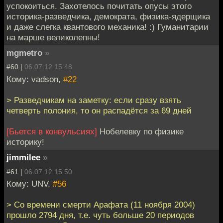
успокоиться. Захотелось почитать опусы этого
историка-разведчика, демократа, физика-ядерщика
и даже слегка квантового механика! :) Гуманитарии
на марше великолепны!
mgmetro
»
#60 |
06.07.12 15:48
Кому: vadson,
#22
> Разведчикам на заметку: если сразу взять
четверть полония, то он распадётся за 69 дней
[Бьется в конвульсиях]
Нобелевку по физике
историку!
jimmilee
»
#61 |
06.07.12 15:50
Кому: UNV,
#56
> Со времени смерти Арафата (11 ноября 2004)
прошло 2794 дня, т.е. чуть больше 20 периодов