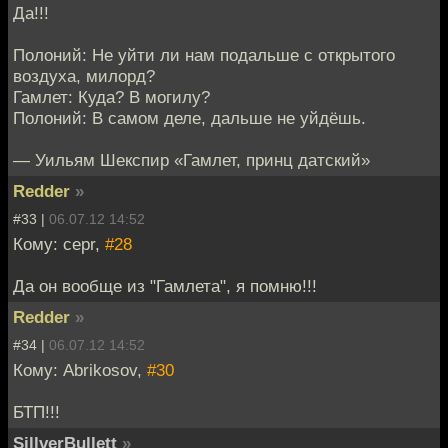
Да!!!
Полоний: Не уйти ли нам подальше с открытого
воздуха, милорд?
Гамлет: Куда? В могилу?
Полоний: В самом деле, дальше не уйдёшь.
— Уильям Шекспир «Гамлет, принц датский»
Redder
»
#33 |
06.07.12 14:52
Кому: cepr,
#28
Да он вообще из "Гамлета", я помню!!!
Redder
»
#34 |
06.07.12 14:52
Кому: Abrikosov,
#30
БТП!!!
SillverBullett
»