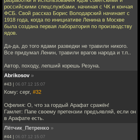
российскими спецслужбами, начиная с ЧК и кончая
ФСБ. Свой рассказ Борис Володарский начинает с
1918 года, когда по инициативе Ленина в Москве
была создана первая лаборатория по производству
ядов.
Да-да, до того ядами разведки не травили никого.
Все придумал Ленин, травили врагов народа и т.п..
Автор, походу, лепший корешь Резуна.
Abrikosov
»
#43 |
06.07.12 15:07
Кому: cepr,
#32
Офелия: О, что за гордый Арафат сражён!
Гамлет: Папе своему претензии предъявляй, если он
в Арафате есть.
Лётчик_Петренко
»
#44 |
06.07.12 15:07