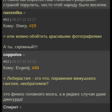
страной порулить, чисто чтоб народу было веселее.
naxxodka
»
#51 |
06.07.12 15:17
Кому: Sherp,
#19
> или можно обойтить красивыми фотографиями
А ты, скромный!!!
coppolos
»
#52 |
06.07.12 15:23
Кому: Evgenij,
#49
> Либерастия - это что, поражение межушного
ганглия, необратимое?
это фимоз головного мозга, а в редких случая даже
джигурда!
Спирит
»