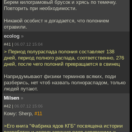
Берем килограмовый брусок и хрясь по темечку.
Повторить при необходимости.
Никакой особист н догадается, что полонием
отравили.
ecolog
»
#41 |
06.07.12 15:04
> Период полураспада полония составляет 138
дней, период полного распада, соответственно, 276
дней, после чего полоний превращается в свинец
Напридумывают физики терминов всяких, поди
разберись, нет чтоб назвать полнораспадом, только
людей путают.
Milsen
»
#42 |
06.07.12 15:06
Кому: Sherp,
#11
>Его книга "Фабрика ядов КГБ" посвящена истории
разработки и использования ядов советскими и