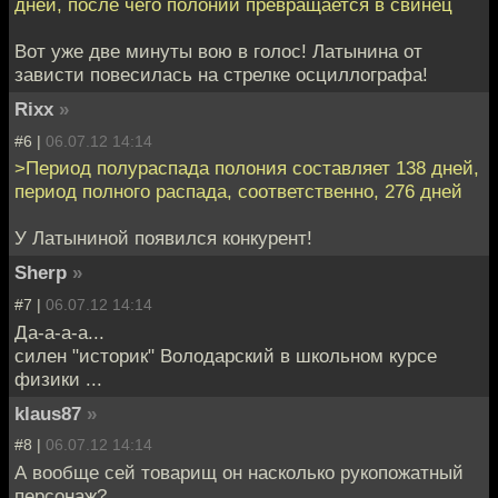
дней, после чего полоний превращается в свинец
Вот уже две минуты вою в голос! Латынина от
зависти повесилась на стрелке осциллографа!
Rixx
»
#6 |
06.07.12 14:14
>Период полураспада полония составляет 138 дней,
период полного распада, соответственно, 276 дней
У Латыниной появился конкурент!
Sherp
»
#7 |
06.07.12 14:14
Да-а-а-а...
силен "историк" Володарский в школьном курсе
физики ...
klaus87
»
#8 |
06.07.12 14:14
А вообще сей товарищ он насколько рукопожатный
персонаж?