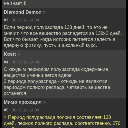
не знает!!!
Diamond Demon
»
#3 |
06.07.12 14:04
Если период полураспада 138 дней, то это не
значит, что все вещество распадется за 138х2 дней.
Вот что бывает, когда историк пытается залезть в
ядерную физику, пусть и школьный курс.
Kostt
»
#4 |
06.07.12 14:04
С каждым периодом полураспада содержание
вещества уменьшается вдвое.
2 периода полураспада - отнюдь не являются
периодом полного распада, четверть вещества
останется
Мимо проходил
»
#5 |
06.07.12 14:08
> Период полураспада полония составляет 138
дней, период полного распада, соответственно, 276