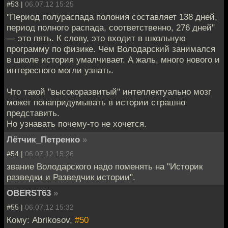
#53 |
06.07.12 15:25
"Период полураспада полония составляет 138 дней,
период полного распада, соответственно, 276 дней"
— это пять. К слову, это входит в школьную
программу по физике. Чем Володарский занимался
в школе история умалчивает. А жаль, много нового и
интересного могли узнать.
Что такой "высокоразвитый" интеллектуально мозг
может понапридумывать в истории страшно
представить.
Но узнавать почему-то не хочется.
Лётчик_Петренко
»
#54 |
06.07.12 15:26
звание Володарского надо поменять на "Историк
разведки и Разведчик истории".
OBERST63
»
#55 |
06.07.12 15:32
Кому: Abrikosov,
#50