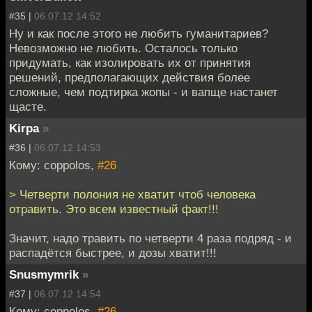
#35 |
06.07.12 14:52
Ну и как после этого не любить гуманитариев?
Невозможно не любить. Осталось только
придумать, как изолировать их от принятия
решений, предполагающих действия более
сложные, чем подтирка жопы - и вапще настанет
щасте.
Kirpa
»
#36 |
06.07.12 14:53
Кому: coppolos,
#26
> Четверти полония не хватит чтоб человека
отравить. Это всем известный факт!!!
Значит, надо травить по четверти 4 раза подряд - и
распадётся быстрее, и дозы хватит!!!
Snusmymrik
»
#37 |
06.07.12 14:54
Кому: coppolos,
#26