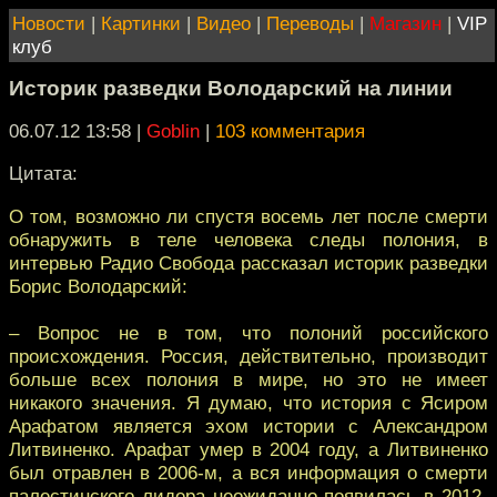
Новости
|
Картинки
|
Видео
|
Переводы
|
Магазин
|
VIP
клуб
Историк разведки Володарский на линии
06.07.12 13:58
|
Goblin
|
103 комментария
Цитата:
О том, возможно ли спустя восемь лет после смерти
обнаружить в теле человека следы полония, в
интервью Радио Свобода рассказал историк разведки
Борис Володарский:
– Вопрос не в том, что полоний российского
происхождения. Россия, действительно, производит
больше всех полония в мире, но это не имеет
никакого значения. Я думаю, что история с Ясиром
Арафатом является эхом истории с Александром
Литвиненко. Арафат умер в 2004 году, а Литвиненко
был отравлен в 2006-м, а вся информация о смерти
палестинского лидера неожиданно появилась в 2012-