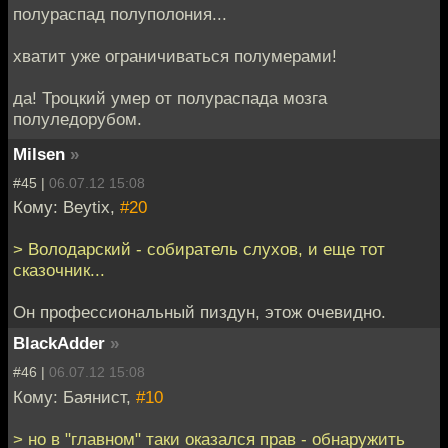
полураспад полуполония...
хватит уже ограничиваться полумерами!
да! Троцкий умер от полураспада мозга
полуледорубом.
Milsen
»
#45 |
06.07.12 15:08
Кому: Beytix,
#20
> Володарский - собиратель слухов, и еще тот
сказочник...
Он профессиональный пиздун, этож очевидно.
BlackAdder
»
#46 |
06.07.12 15:08
Кому: Баянист,
#10
> но в "главном" таки оказался прав - обнаружить