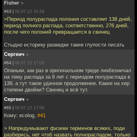
Fisher
»
#63 |
06.07.12 15:59
>Период полураспада полония составляет 138 дней,
период полного распада, соответственно, 276 дней,
после чего полоний превращается в свинец
Стыдно историку разведки такие глупости писать
Сергеич
»
#64 |
06.07.12 17:03
Опаньки, как раз в оригинальном треде ликбезничал
на тему распада за 8 лет с периодом полураспада в
138, а тут такое удачное продолжение. Какие на хер
степени двойки? Свинец и всё тут.
Сергеич
»
#65 |
06.07.12 17:06
Кому: ecolog,
#41
> Напридумывают физики терминов всяких, поди
разберись, нет чтоб назвать полнораспадом, только