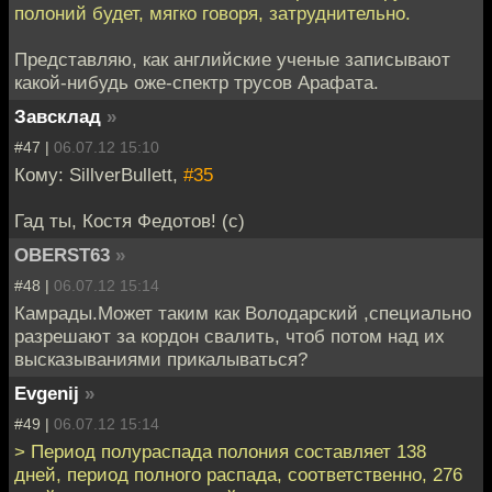
полоний будет, мягко говоря, затруднительно.
Представляю, как английские ученые записывают
какой-нибудь оже-спектр трусов Арафата.
Завсклад
»
#47 |
06.07.12 15:10
Кому: SillverBullett,
#35
Гад ты, Костя Федотов! (с)
OBERST63
»
#48 |
06.07.12 15:14
Камрады.Может таким как Володарский ,специально
разрешают за кордон свалить, чтоб потом над их
высказываниями прикалываться?
Evgenij
»
#49 |
06.07.12 15:14
> Период полураспада полония составляет 138
дней, период полного распада, соответственно, 276