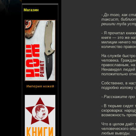
Магазин
- До того, как ст
таксист, библиот
решили туда уст
- Я прочитал кни
книге — это же на
милиции ничего по
количество право
На службе быстро 
человека. Гражда
православным, на
Ненавидел людей 
положительно отно
Собственно, в на
Империя ножей
подробно изложу с
- Расскажите про
- В тюрьме сидят 
скороварка: народ
возможность прояв
Что в целом даёт 
человеческого об
любые выводы.