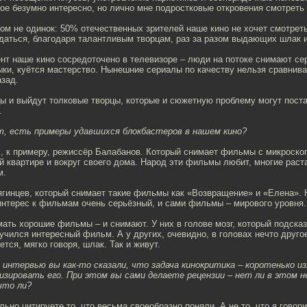
ое безумно интересно, но лично мне подростковые откровения смотреть
том не одинок: 50% отечественных зрителей наше кино не хочет смотрет
даться, благодаря талантливым творцам, раз за разом выдающих шлак и
нт наше кино сосредоточено в телевизоре – люди на потоке снимают се
ки, куётся мастерство. Нынешние сериалы по качеству нельзя сравнива
азад.
цы и выйдут толковые творцы, которые и сюжетную проблему могут поста
.
ет, есть примеры удавшихся блокбастеров в нашем кино?
ас, к примеру, режиссёр Балабанов. Который снимает фильмы с микроск
 квартире и вокруг своего дома. Народ эти фильмы любит, многие рас
м.
ягинцев, который снимает такие фильмы как «Возвращение» и «Елена». 
интерес к фильмам очень серьёзный, и сами фильмы – мирового уровня.
мать хорошие фильмы – и снимают. У них в голове мозг, который подсказ
учился интересный фильм. А у других, очевидно, в головах нечто друго
тся, мягко говоря, шлак. Так и живут.
их интервью вы как-то сказали, что задача кинокритика – коротенько
лизировать его. При этом вы сами делаете рецензии – нет ли в этом н
что ли?
льно цитируете то, что весьма своеобразно поняли. А не то, что я говори