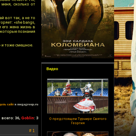
 меня, сколько от
й вот так, а не то
ряет: «she bangs,
и его жена жизнь в
некоторые познания
ю и тоже смешное.
Видео
дать сайт
в megagroup.ru
всего: 36,
Goblin
: 3
О предстоящем Турнире Святого
Георгия
# 1