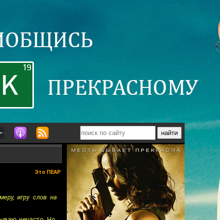
Это ПЕАР
меру, игру слов на
ываю нечасто. Но,