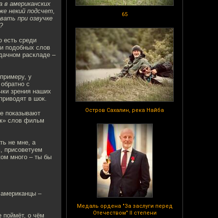
а в американских
же некий подсчет,
65
вать при озвучке
?
о есть среди
ди подобных слов
удачном раскладе –
примеру, у
 обратно с
чки зрения наших
приводят в шок.
Остров Сахалин, река Найба
не показывают
ок» слов фильм
ь не мне, а
, присоветуем
ком много – ты бы
 американцы –
Медаль ордена "За заслуги перед
Отечеством" II степени
 поймёт, о чём