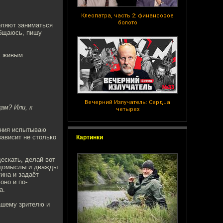
Клеопатра, часть 2: финансовое
болото
воляют заниматься
общаюсь, пишу
с живым
.
Вечерний Излучатель: Сердца
ам? Или, к
четырех
ения испытываю
зависит не столько
Картинки
ескать, делай вот
ы домыслы и дважды
тина и задаёт
оно и по-
а.
нашему зрителю и