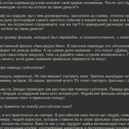
 а потом корявым русским изложит своё кривое понимание. После чего бу
жающим «а что вы хотели за такие деньги?»
раф на свадьбе: вы с ним договорились, заплатили за съёмку, отлично п
на руки фотографии самого светлого события в вашей жизни, а они все 
ена, вы потрясённо спрашиваете: как же так?! А криворукий дегенерат н
 хотели за такие деньги?
и пример фильма, который был переведен, а соответственно, и поня
жественный фильм «Apocalypse Now». В обычном переводе это «Апокали
оворит об ужасах войны. А на самом деле название – это лозунг «Даёшь
ную смысловую нагрузку, типа «а давайте сами устроим апокалипсис». 
 нечего, если даже название правильно перевести не могут.
д при помощи субтитров?
тношусь нормально. Но они мешают смотреть кино. Зритель вынужден чит
мимику актёров. Из наших зрителей всего 3% хочет смотреть фильмы с 
мы на Западе переводят как раз-таки при помощи субтитров. Правда де
 творцов за кордоном мало кого интересуют. Индийские фильмы интер
сы смешно поют и прикольно пляшут.
вы думаете по поводу российского кино?
, я его практически не смотрю. В российском кино почти нет людей, сн
римеру, людей взрослых, которые ставили бы в своих фильмах серьёзны
 искали бы ответы. Вместо них у нас орудует шайка великовозрастных 
т посещения клубов, употребление наркотиков и беспорядочные половые