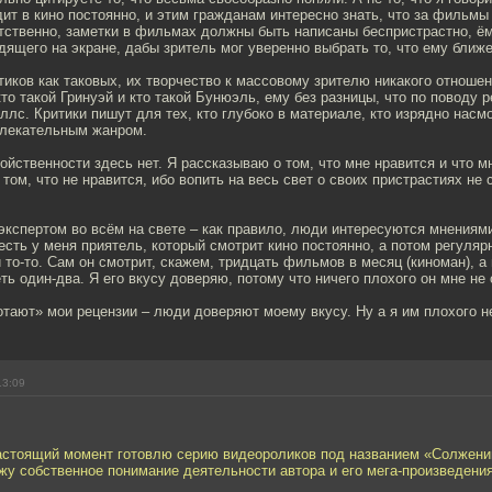
ит в кино постоянно, и этим гражданам интересно знать, что за фильмы 
тственно, заметки в фильмах должны быть написаны беспристрастно, ё
ящего на экране, дабы зритель мог уверенно выбрать то, что ему ближе
тиков как таковых, их творчество к массовому зрителю никакого отношен
кто такой Гринуэй и кто такой Бунюэль, ему без разницы, что по поводу
ллс. Критики пишут для тех, кто глубоко в материале, кто изрядно насм
влекательным жанром.
войственности здесь нет. Я рассказываю о том, что мне нравится и что м
 том, что не нравится, ибо вопить на весь свет о своих пристрастиях не
экспертом во всём на свете – как правило, люди интересуются мнения
сть у меня приятель, который смотрит кино постоянно, а потом регуляр
и то-то. Сам он смотрит, скажем, тридцать фильмов в месяц (киноман), а
ть один-два. Я его вкусу доверяю, потому что ничего плохого он мне не 
отают» мои рецензии – люди доверяют моему вкусу. Ну а я им плохого н
13:09
настоящий момент готовлю серию видеороликов под названием «Солжени
жу собственное понимание деятельности автора и его мега-произведения