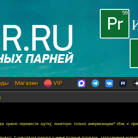
оды
Магазин
VIP
а
гда нужно перевести шутку, понятную только американцам? Или, к при
ловко. С чувством юмора у меня полный порядок, затруднения испыт