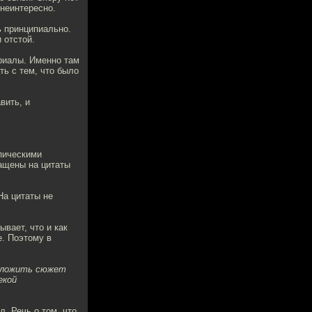
 неинтересно.
ь принципиально.
 отстой.
риалы. Именно там
ть с тем, что было
вить, и
опическими
тащены на цитаты
На цитаты не
ывает, что и как
е. Поэтому в
 изложить сюжет
екой
л. Речь о том, что