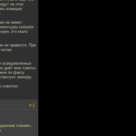
идут на этих
мко освещая
.
ия не имеет.
 режиссуры сказали
отрен, кто мало
не не нравится. При
 считаю
ми осведомлённых
но даёт мне советы
 мне по факту
советует никогда.
е советую.
# 2
цынские чтения»,
.