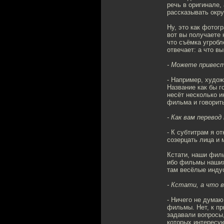
речь в оригинале,
рассказывать окру
Ну, это как фотог
вот вы получаете 
что съёмка угробл
отвечает: а что вы
- Можете привест
- Например, худо
Название как бы г
несёт несколько и
фильма и говорить
- Как вам перево
- К субтитрам я о
созерцать лица и 
Кстати, наши филь
ибо фильмы наших
там весёлые инду
- Кстати, а что 
- Ничего не думаю
фильмы. Нет, к п
задавали вопросы,
которых интересую