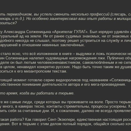
ать переводчиком, вы успели сменить несколько профессий (слесарь, с
екарь и т.д.). Но особенно заинтересовал ваш опыт работы в милиции
роиться?
жку Александра Солженицына «Архипелаг ГУЛАГ». Был изрядно удивлён
туральный ад на земле. Ни от ранее судимых знакомых, ни от знакомых
добного никогда не слышал, поэтому решил устроиться на службу и лич
нарушений в отношении невинных заключённых.
стало ясно, что всё изложенное в книге – выдумки и ложь психически н
нин Солженицын налепил чудовищные нагромождения лжи. Публично об
 деле он был лютым человеконенавистником, самовлюблённым и не сил
в целом, ненавидел конкретно русских. Надо быть точно таким же душе
ситься к его мизантропским текстам.
стоящий момент готовлю серию видеороликов под названием «Солженицы
обственное понимание деятельности автора и его мега-произведения.
 то время, когда вы работали в тюрьме.
те же самые люди, среди которых вы проживаете на воле. Просто тюрьма
у много, в камерах тесно, контакты стремительны, процессы ускорены. 
ить себя за считанные дни. И, к сожалению, далеко не всегда проявляе
такая работа? Как говорил Сент-Экзюпери, единственная настоящая рос
щения. Вот в тюрьме с этим делом полный порядок, общайся сколько хо