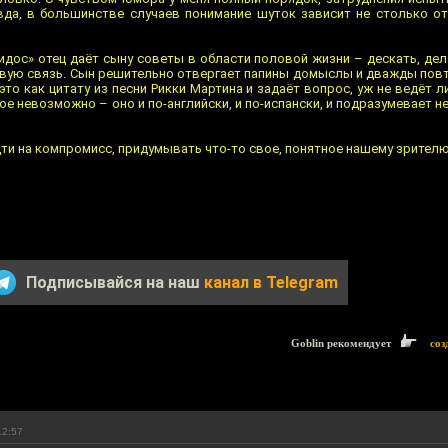
вда, в большинстве случаев понимание шуток зависит не столько от
идос» отец даёт сыну советы в области половой жизни – дескать, дела
овую связь. Сын решительно отвергает папины домыслы и дважды повто
это как цитату из песни Рикки Мартина и задаёт вопрос, уж не ведёт л
акое невозможно – оно и по-английски, и по-испански, и подразумевает 
идти на компромисс, придумывать что-то свое, понятное нашему зрител
Подписывайся на наш
канал в Telegram
Goblin рекомендует
соз
12:57