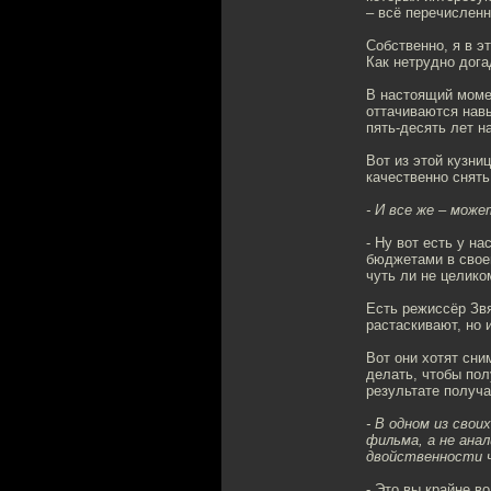
– всё перечисленн
Собственно, я в э
Как нетрудно дога
В настоящий моме
оттачиваются навы
пять-десять лет н
Вот из этой кузни
качественно снять
- И все же – мож
- Ну вот есть у н
бюджетами в своей
чуть ли не целико
Есть режиссёр Зв
растаскивают, но 
Вот они хотят сни
делать, чтобы пол
результате получае
- В одном из сво
фильма, а не ана
двойственности 
- Это вы крайне во