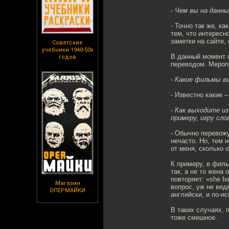
- Чем вы на данн
- Точно так же, к
тем, что интерес
заметки на сайте,
Советские
учебники 1940-50х
В данный момент 
годов
переводом. Меропр
- Какие фильмы в
- Известно какие 
- Как выходите и
примеру, игру сло
- Обычно перевож
нечасто. Но, тем 
от меня, сколько 
К примеру, в филь
так, а не то жена
повторяет: «she b
Магазин
вопрос, уж не ведё
ОПЕРМАЙКИ
английски, и по-и
В таких случаях, 
тоже смешное.