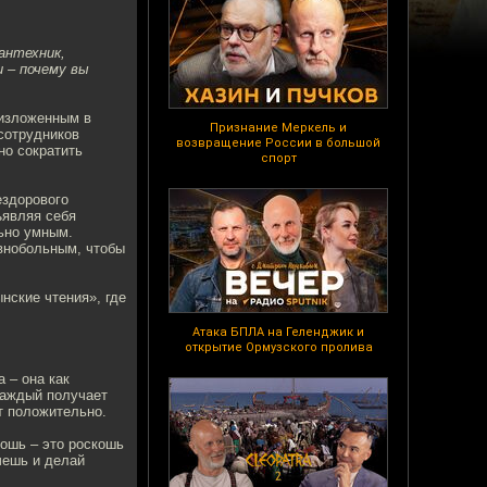
антехник,
 – почему вы
 изложенным в
Признание Меркель и
 сотрудников
возвращение России в большой
но сократить
спорт
ездорового
ъявляя себя
ьно умным.
внобольным, чтобы
нские чтения», где
Атака БПЛА на Геленджик и
открытие Ормузского пролива
 – она как
Каждый получает
т положительно.
кошь – это роскошь
чешь и делай