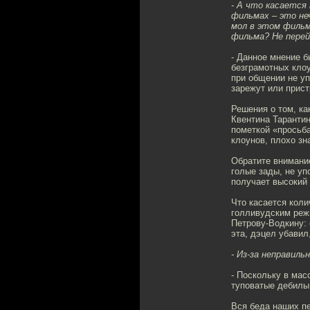
- А что касается
фильмах – это не
мол в этом фильм
фильма? Не перей
- Данное мнение б
безграмотных кло
при общении не уп
зарежут или прист
Решения о том, ка
Квентина Тарантин
пометкой «просьб
клоунов, плохо зн
Обратите внимание
голые зады, не уп
получает высокий 
Что касается коли
голливудским реж
Петрову-Водкину: 
эта, дэцел убавил
- Из-за неправил
- Поскольку в мас
туповатые дебилы,
Вся беда наших пе