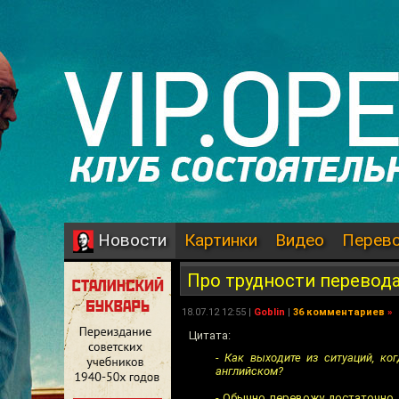
Картинки
Видео
Перев
Новости
Про трудности перевод
18.07.12 12:55 |
Goblin
|
36 комментариев
»
Цитата:
- Как выходите из ситуаций, ко
английском?
- Обычно перевожу достаточно 