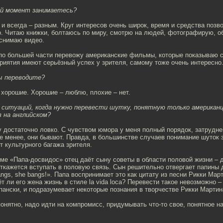
ый момент занимаетесь?
ак и всегда – разным. Круг интересов очень широк, время и средства поз
но. Читаю книжки, болтаюсь по миру, смотрю на людей, фотографирую, 
 снимаю видео.
по большей части перевожу американские фильмы, которые показываю 
иятия имеют серьёзный успех у зрителя, самому тоже очень интересно
ы переводите?
– хорошие. Хорошие – люблю, плохие – нет.
з ситуаций, когда нужно перевести шутку, понятную только американц
в на английском?
у достаточно ловко. С чувством юмора у меня полный порядок, затрудн
не менее, они бывают. Правда, в большинстве случаев понимание шуток 
от культурного багажа зрителя.
ме «Папа-досвидос» отец даёт сыну советы в области половой жизни – д
 откажется вступать в половую связь. Сын решительно отвергает папин
angs, she bangs!». Папа воспринимает это как цитату из песни Рикки Мар
т ли его жена жизнь в стиле la vida loca? Перевести такое невозможно – 
спански, и подразумевает некоторые познания в творчестве Рикки Мартин
понятно, надо идти на компромисс, придумывать что-то свое, понятное 