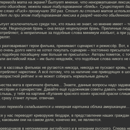
 перевода мата на экране? Бытует мнение, что ненормативная лексик
что обиходное, нежели наше табулированное «блядь». Существует да
е слово «Fuck» прозвучало 350 раз. Стоит ли столько матов использо
дет ли при этом табулированная лексика в разряд чего-то обыденного
ытует исключительно среди тех, кто языка не знает, но мнение имеет – т
унов. Нецензурная брань – она везде нецензурная брань. Приличные лю
отребляют, а неприличные за подобные слова минимум изобьют, а при 
релят.
к разговаривают герои фильма, принимают сценарист и режиссёр. Вот, к 
о очень долго никто не хотел покупать сценарии – постоянно присылали
а подобную похабщину нам больше не присылать». Авторы пометок, с то
али английский язык – им было невдомёк, что подобные слова никого не 
: в кассовых фильмах не ругаются никогда, никогда не пускают кровь, 
отребляют наркотики. А всё потому, что за наличие «не приводящих в ш
возрастной рейтинг и не может собирать нормальные деньги.
чества мата в оригинале фильма… Знаете, данные вопросы надо задават
иссёрам и сценаристам. Давайте ещё художникам советы давать начнём
слышь, у тебя на картине «Купание красного коня» красной краски слиш
, сразу станет лучше, отвечаю.
ьного перевода складывается и неверная картинка облика американцев…
се у нас переводят криворукие бездари, в представлении наших граждан
 каковыми они на самом деле, конечно же, не являются.
реводчиков в непонимании английского и в незнании русского. Сперва не