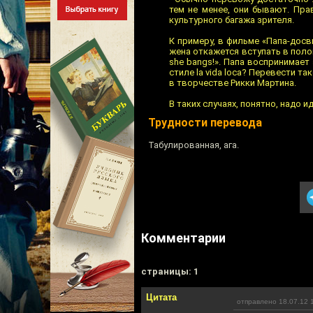
тем не менее, они бывают. Пра
культурного багажа зрителя.
К примеру, в фильме «Папа-досв
жена откажется вступать в пол
she bangs!». Папа воспринимает 
стиле la vida loca? Перевести т
в творчестве Рикки Мартина.
В таких случаях, понятно, надо 
Трудности перевода
Табулированная, ага.
Комментарии
cтраницы: 1
Цитата
отправлено 18.07.12 