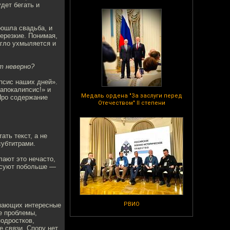
дет бегать и
рошла свадьба, и
нерезкие. Понимая,
агло ухмыляется и
т неверно?
псис наших дней».
 апокалипсис!» и
Медаль ордена "За заслуги перед
Про содержание
Отечеством" II степени
ать текст, а не
субтитрами.
лают это нечасто,
есуют побольше —
РВИО
имающих интересные
е проблемы,
подростков,
 связи. Спору нет