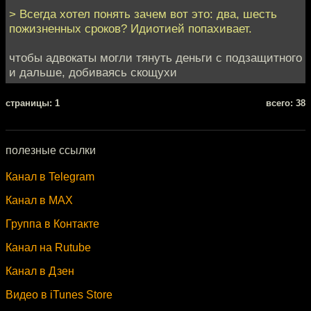
> Всегда хотел понять зачем вот это: два, шесть
пожизненных сроков? Идиотией попахивает.
чтобы адвокаты могли тянуть деньги с подзащитного
и дальше, добиваясь скощухи
cтраницы: 1
всего: 38
полезные ссылки
Канал в Telegram
Канал в MAX
Группа в Контакте
Канал на Rutube
Канал в Дзен
Видео в iTunes Store