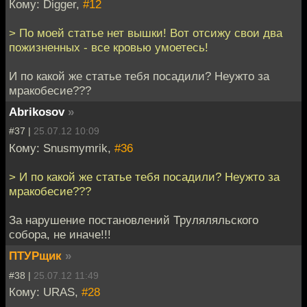
Кому: Digger,
#12
> По моей статье нет вышки! Вот отсижу свои два
пожизненных - все кровью умоетесь!
И по какой же статье тебя посадили? Неужто за
мракобесие???
Abrikosov
»
#37 |
25.07.12 10:09
Кому: Snusmymrik,
#36
> И по какой же статье тебя посадили? Неужто за
мракобесие???
За нарушение постановлений Труляляльского
собора, не иначе!!!
ПТУРщик
»
#38 |
25.07.12 11:49
Кому: URAS,
#28