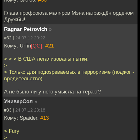
Глава профсоюза маляров Мэна награждён орденом
Дружбы!
Ragnar Petrovich
»
#32 |
24.07.12 20:22
Кому: Urfin
[QG]
,
#21
> > > В США легализованы пытки.
>
> Только для подозреваемых в терроризме (поджог -
вредительство).
А не было ли у него умысла на теракт?
УниверСол
»
#33 |
24.07.12 23:18
Кому: Spaider,
#13
> Fury
>