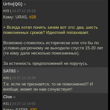
Urfin[QG]
»
#29 |
24.07.12 19:18
Кому: URAS,
#28
> Всегда хотел понять зачем вот это: два, шесть
пожизненных сроков? Идиотией попахивает.
Возможно сложилось исторически или что бы по
условно-досрочному не выходили спустя 15-20 лет
(те кому дали несколько пожизненных).
За истинность предположений не поручусь.
SAT83
»
#30 |
24.07.12 19:38
Т.е. если не признается, то не пожизненно!!! И
вообще, может он нам сочувствует!
Cloe
»
#31 |
24.07.12 19:55
Кому: SAT83,
#30