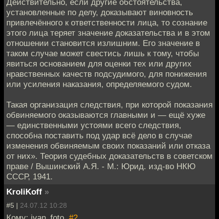
Действительно, если другие обстоятельства,
установленные по делу, доказывают виновность
привлечённого к ответственности лица, то сознание
этого лица теряет значение доказательства и в этом
отношении становится излишним. Его значение в
таком случае может свестись лишь к тому, чтобы
явиться основанием для оценки тех или других
нравственных качеств подсудимого, для понижения
или усиления наказания, определяемого судом.
Такая организация следствия, при которой показания
обвиняемого оказываются главными и — ещё хуже
— единственными устоями всего следствия,
способна поставить под удар всё дело в случае
изменения обвиняемым своих показаний или отказа
от них». Теория судебных доказательств в советском
праве / Вышинский А.Я. - М.: Юрид. изд-во НКЮ
СССР, 1941.
KroliKoff
»
#5 |
24.07.12 10:28
Кому: ivan_foto,
#2