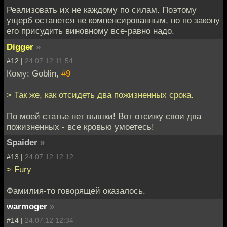
Реализовать их не каждому по силам. Поэтому
ущерб останется не компенсированным, но по закону
его присудить виновному все-равно надо.
Digger
»
#12 |
24.07.12 11:54
Кому: Goblin,
#9
> Так же, как отсидеть два пожизненных срока.
По моей статье нет вышки! Вот отсижу свои два
пожизненных - все кровью умоетесь!
Spaider
»
#13 |
24.07.12 12:12
> Fury
Фамилия-то говорящей оказалось.
warmoger
»
#14 |
24.07.12 12:34