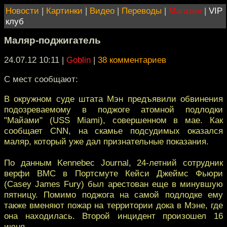
Новости
|
Картинки
|
Видео
|
Переводы
|
Магазин
|
VIP
клуб
Маляр-поджигатель
24.07.12 10:11
|
Goblin
|
38 комментариев
С мест сообщают:
В окружном суде штата Мэн предъявили обвинения
подозреваемому в поджоге атомной подлодки
"Майами" (USS Miami), совершенном в мае. Как
сообщает CNN, на скамье подсудимых оказался
маляр, который уже дал признательные показания.
По данным Kennebec Journal, 24-летний сотрудник
верфи ВМС в Портсмуте Кейси Джеймс Фьюри
(Casey James Fury) был арестован еще в минувшую
пятницу. Помимо поджога на самой подлодке ему
также вменяют пожар на территории дока в Мэне, где
она находилась. Второй инцидент произошел 16
июня.