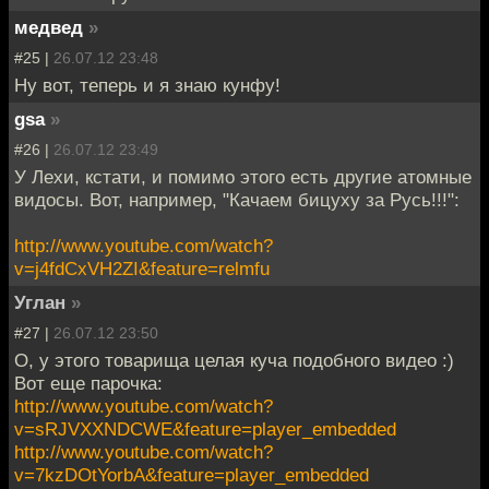
медвед
»
#25 |
26.07.12 23:48
Ну вот, теперь и я знаю кунфу!
gsa
»
#26 |
26.07.12 23:49
У Лехи, кстати, и помимо этого есть другие атомные
видосы. Вот, например, "Качаем бицуху за Русь!!!":
http://www.youtube.com/watch?
v=j4fdCxVH2ZI&feature=relmfu
Углан
»
#27 |
26.07.12 23:50
О, у этого товарища целая куча подобного видео :)
Вот еще парочка:
http://www.youtube.com/watch?
v=sRJVXXNDCWE&feature=player_embedded
http://www.youtube.com/watch?
v=7kzDOtYorbA&feature=player_embedded