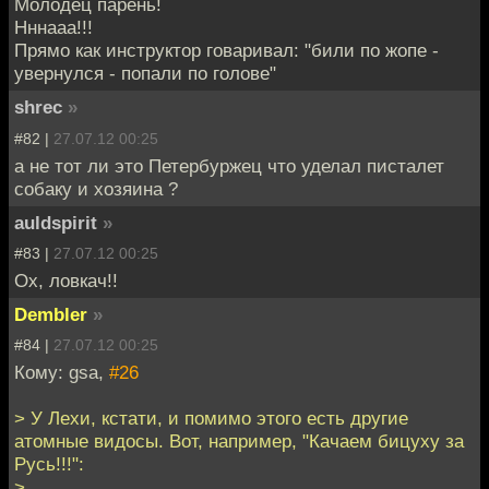
Молодец парень!
Нннааа!!!
Прямо как инструктор говаривал: "били по жопе -
увернулся - попали по голове"
shrec
»
#82 |
27.07.12 00:25
а не тот ли это Петербуржец что уделал писталет
собаку и хозяина ?
auldspirit
»
#83 |
27.07.12 00:25
Ох, ловкач!!
Dembler
»
#84 |
27.07.12 00:25
Кому: gsa,
#26
> У Лехи, кстати, и помимо этого есть другие
атомные видосы. Вот, например, "Качаем бицуху за
Русь!!!":
>