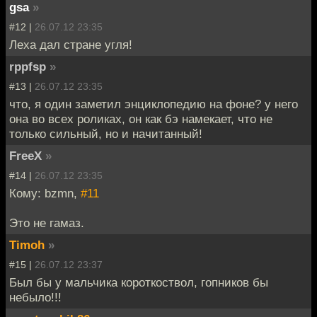
gsa
»
#12 |
26.07.12 23:35
Леха дал стране угля!
rppfsp
»
#13 |
26.07.12 23:35
что, я один заметил энциклопедию на фоне? у него
она во всех роликах, он как бэ намекает, что не
только сильный, но и начитанный!
FreeX
»
#14 |
26.07.12 23:35
Кому: bzmn,
#11
Это не гамаз.
Timoh
»
#15 |
26.07.12 23:37
Был бы у мальчика короткоствол, гопников бы
небыло!!!