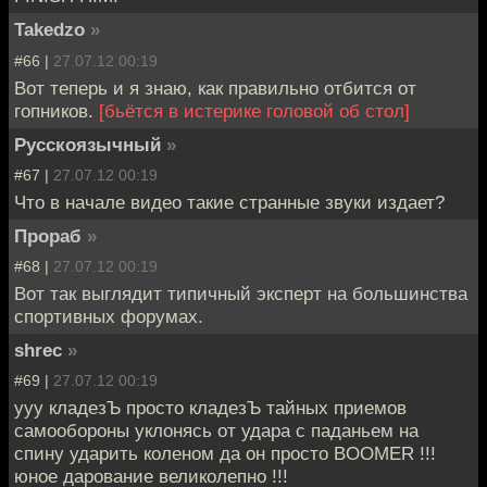
Takedzo
»
#66 |
27.07.12 00:19
Вот теперь и я знаю, как правильно отбится от
гопников.
[бьётся в истерике головой об стол]
Русскоязычный
»
#67 |
27.07.12 00:19
Что в начале видео такие странные звуки издает?
Прораб
»
#68 |
27.07.12 00:19
Вот так выглядит типичный эксперт на большинства
спортивных форумах.
shrec
»
#69 |
27.07.12 00:19
ууу кладезЪ просто кладезЪ тайных приемов
самообороны уклонясь от удара с паданьем на
спину ударить коленом да он просто BOOMER !!!
юное дарование великолепно !!!