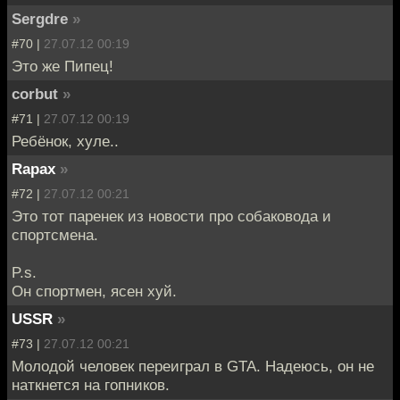
Sergdre
»
#70 |
27.07.12 00:19
Это же Пипец!
corbut
»
#71 |
27.07.12 00:19
Ребёнок, хуле..
Rapax
»
#72 |
27.07.12 00:21
Это тот паренек из новости про собаковода и
спортсмена.
P.s.
Он спортмен, ясен хуй.
USSR
»
#73 |
27.07.12 00:21
Молодой человек переиграл в GTA. Надеюсь, он не
наткнется на гопников.