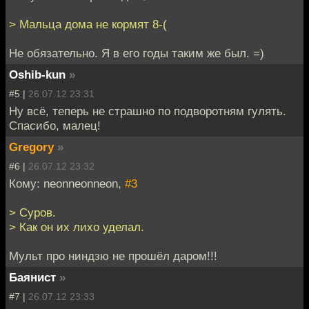
> Мальца дома не кормят 8-(
Не обязательно. Я в его годы таким же был. =)
Oshib-kun
»
#5 |
26.07.12 23:31
Ну всё, теперь не страшно по подворотням гулять.
Спасибо, малец!
Gregory
»
#6 |
26.07.12 23:32
Кому: neonneonneon,
#3
> Суров.
> Как он их лихо уделал.
Мульт про ниндзю не прошёл даром!!!
Баянист
»
#7 |
26.07.12 23:33