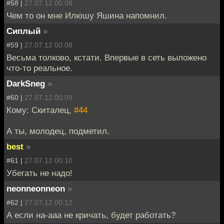
#58 |
27.07.12 00:08
Чем то он мне Илюшу Яшина напомнил.
Сиплый
»
#59 |
27.07.12 00:08
Весьма толково, кстати. Впервые в сеть выложено
что-то реальное.
DarkSneg
»
#60 |
27.07.12 00:09
Кому: Скиталец,
#44
А ты, молодец, подметил.
best
»
#61 |
27.07.12 00:10
Убегать не надо!
neonneonneon
»
#62 |
27.07.12 00:12
А если на-aaa не кричать, будет работать?