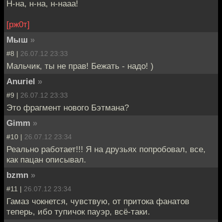
Н-на, н-на, н-нааа!
[рж0т]
Мыш
»
#8 |
26.07.12 23:33
Мальчик, ты не прав! Бежать - надо! )
Anuriel
»
#9 |
26.07.12 23:33
Это фрагмент нового Бэтмана?
Gimm
»
#10 |
26.07.12 23:34
Реально работает!!! Я на друзьях попробовал, все,
как пацан описывал.
bzmn
»
#11 |
26.07.12 23:34
Гамаз чокнется, чувствую, от притока фанатов
теперь, ибо тупичок пауэр, всё-таки.