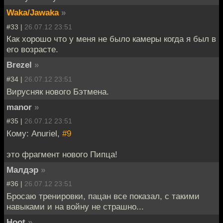
Waka/Jawaka
»
#33 |
26.07.12 23:51
Как хорошо что у меня не было камеры когда я был в
его возрасте.
Brezel
»
#34 |
26.07.12 23:51
Вирусняк нового Бэтмена.
manor
»
#35 |
26.07.12 23:51
Кому: Anuriel,
#9
это фрагмент нового Пипца!
Малдэр
»
#36 |
26.07.12 23:51
Бросаю тренировки, пацан все показал, с такими
навыками и на войну не страшно...
Hoot
»