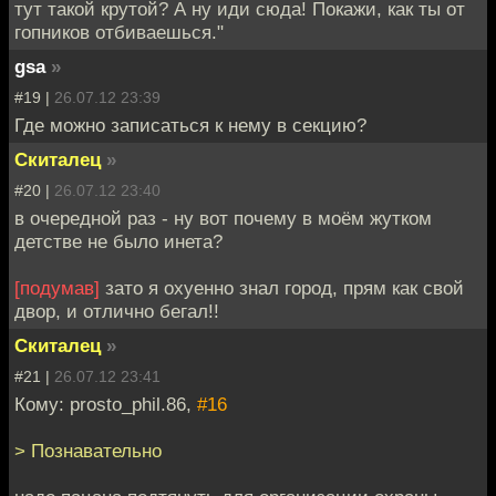
тут такой крутой? А ну иди сюда! Покажи, как ты от
гопников отбиваешься."
gsa
»
#19 |
26.07.12 23:39
Где можно записаться к нему в секцию?
Скиталец
»
#20 |
26.07.12 23:40
в очередной раз - ну вот почему в моём жутком
детстве не было инета?
[подумав]
зато я охуенно знал город, прям как свой
двор, и отлично бегал!!
Скиталец
»
#21 |
26.07.12 23:41
Кому: prosto_phil.86,
#16
> Познавательно