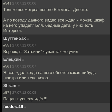
#54 |
27.07.12 00:06
Только посмотрел нового Бэтмэна. Двояко.
А по поводу данного видео все ждал - может, шкаф
на него упадет? Бля, бедные дети, у них есть
Интернет.
Шуттенбах
»
#55 |
27.07.12 00:07
Верняк, в "Затоичи" чувак так же учил
Елецкий
»
#56 |
27.07.12 00:07
Я все ждал когда на него ебнется какая-нибудь
люстра или телевизор.
Shram
»
#57 |
27.07.12 00:08
Пацан к успеху идёт!!!
feodora19
»