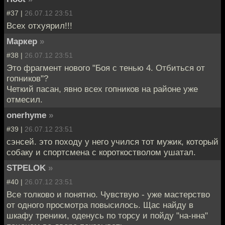
#37 |
26.07.12 23:51
Всех отхуярил!!!
Маркер
»
#38 |
26.07.12 23:51
Это фрагмент нового "Боя с тенью 4. Отбиться от
гопников"?
Четкий пасан, явно всех гопников на районе уже
отмесил.
onerhyme
»
#39 |
26.07.12 23:51
сэнсей. это походу у него учился тот мужик, который
собаку и спортсмена с короткостволом ушатал.
STPELOK
»
#40 |
26.07.12 23:51
Все толково и понятно. Чувствую - уже мастерство
от одного просмотра повысилось. Щас найду в
шкафу треники, оденусь по торсу и пойду "на-нна"