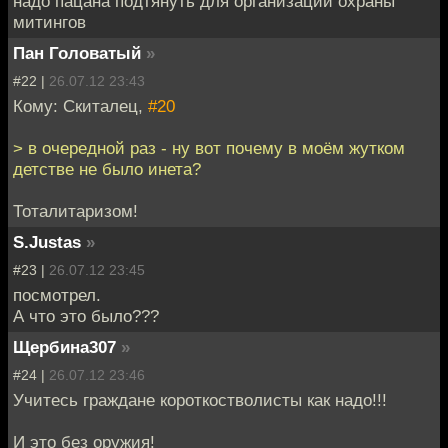
надо пацана подтянуть для организации охраны
митингов
Пан Головатый
»
#22 |
26.07.12 23:43
Кому: Скиталец,
#20
> в очередной раз - ну вот почему в моём жутком
детстве не было инета?
Тоталитаризом!
S.Justas
»
#23 |
26.07.12 23:45
посмотрел.
А что это было???
Щербина307
»
#24 |
26.07.12 23:46
Учитесь граждане короткостволисты как надо!!!
И это без оружия!