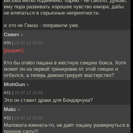
весьма метко подмечено. парню - не свезло. думаю,
ему пора развивать хорошее чувство юмора, дабы
не вляпаться в серьезные неприятности.
и это не Гамаз - поправили уже.
Севич
»
#30 |
26.07.12 23:50
[рыдает]
Кто бы отвёл пацана в местную секцию бокса. Хотя
может он на первой тренировке от этой секции и
отбился, а теперь демонстрирует мастерство?
MishGun
»
#31 |
26.07.12 23:50
Это он ставит драки для Бондарчука?
Makc
»
#32 |
26.07.12 23:50
Маловата комната-то, не даёт пацану развернуться в
полную силу!!!