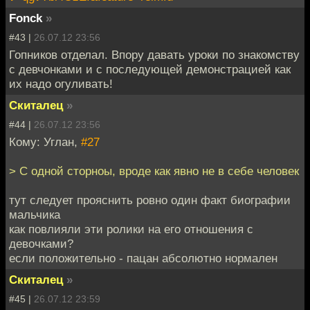
Fonck
»
#43 |
26.07.12 23:56
Гопников отделал. Впору давать уроки по знакомству
с девчонками и с последующей демонстрацией как
их надо огуливать!
Скиталец
»
#44 |
26.07.12 23:56
Кому: Углан,
#27
> С одной сторноы, вроде как явно не в себе человек
тут следует прояснить ровно один факт биографии
мальчика
как повлияли эти ролики на его отношения с
девочками?
если положительно - пацан абсолютно нормален
Скиталец
»
#45 |
26.07.12 23:59