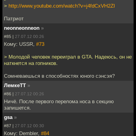
>
http://www.youtube.com/watch?v=j4fdCxVH2ZI
Патриот
neonneonneon
»
#85 |
27.07.12 00:26
Кому: USSR,
#73
> Молодой человек переиграл в GTA. Надеюсь, он не
наткнется на гопников.
Сомневаешься в способностях юного сэнсэя?
ЛемкеТТ
»
#86 |
27.07.12 00:26
Ничё. После первого перелома носа в секцию
запишется.
gsa
»
#87 |
27.07.12 00:30
Кому: Dembler,
#84