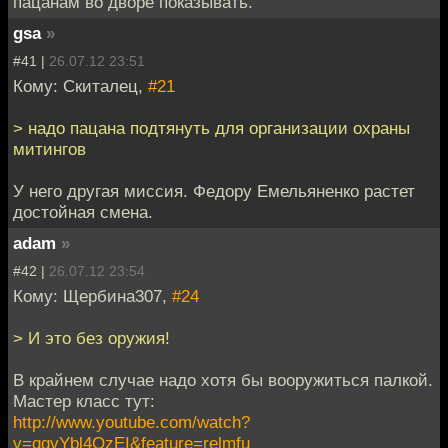
пацанам во дворе показывать.
gsa
»
#41 |
26.07.12 23:51
Кому: Скиталец,
#21
> надо пацана подтянуть для организации охраны
митингов
У него другая миссия. Федору Емельяненко растет
достойная смена.
adam
»
#42 |
26.07.12 23:54
Кому: Щербина307,
#24
> И это без оружия!
В крайнем случае надо хотя бы вооружиться палкой.
Мастер класс тут:
http://www.youtube.com/watch?
v=qgvYbl4OzEI&feature=relmfu