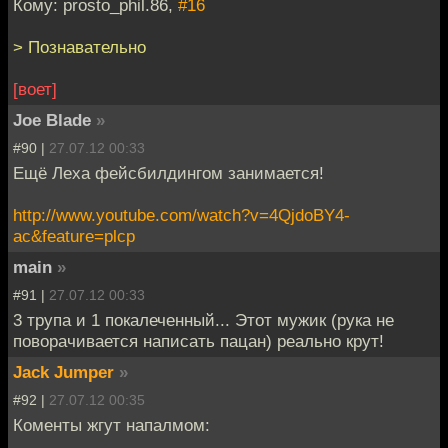
Кому: prosto_phil.86,
#16
> Познавательно
[воет]
Joe Blade
»
#90 |
27.07.12 00:33
Ещё Леха фейсбилдингом занимается!
http://www.youtube.com/watch?v=4QjdoBY4-
ac&feature=plcp
main
»
#91 |
27.07.12 00:33
3 трупа и 1 покалеченный... Этот мужик (рука не
поворачивается написать пацан) реально крут!
Jack Jumper
»
#92 |
27.07.12 00:35
Коменты жгут напалмом: