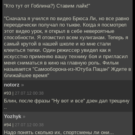
"Кто тут от Гоблина?) Ставим лайк!"
"Сначала я учился по видео Брюса Ли, но все равно
переодически получал по тыкве. Когда я посмотрел
этот видео урок, я открыл в себе невероятные
способности. Я отомстил всем хулиганам. Теперь я
самый крутой в нашей школе и ко мне стали
клеиться телки. Один режиссер увидел как я
искусстно применяю вашу технику боя и пригласил
меня сниматься в кино на главную роль. Фильм
называется "Самооборона-из-Ютуба Пацан" Ждите в
ближайшее время"
notorz
»
#93 |
27.07.12 00:38
Блин, после фразы "Ну вот и все" дзен дал трещину
..
Yozhyk
»
#94 |
27.07.12 00:38
Надо понять сколько их, спортсмены ли они...