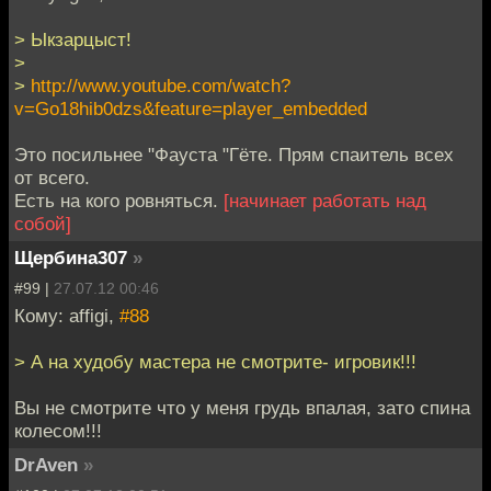
> Ыкзарцыст!
>
>
http://www.youtube.com/watch?
v=Go18hib0dzs&feature=player_embedded
Это посильнее "Фауста "Гёте. Прям спаитель всех
от всего.
Есть на кого ровняться.
[начинает работать над
собой]
Щербина307
»
#99 |
27.07.12 00:46
Кому: affigi,
#88
> А на худобу мастера не смотрите- игровик!!!
Вы не смотрите что у меня грудь впалая, зато спина
колесом!!!
DrAven
»