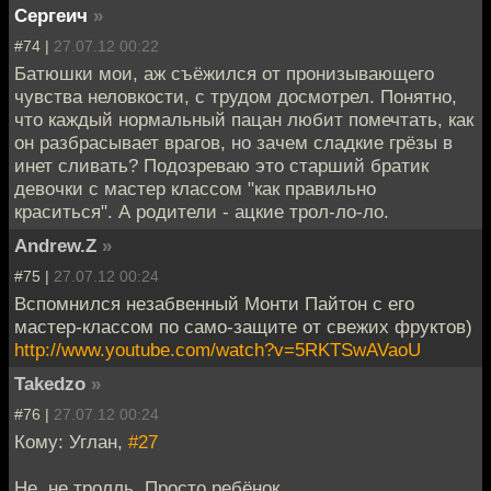
Сергеич
»
#74 |
27.07.12 00:22
Батюшки мои, аж съёжился от пронизывающего
чувства неловкости, с трудом досмотрел. Понятно,
что каждый нормальный пацан любит помечтать, как
он разбрасывает врагов, но зачем сладкие грёзы в
инет сливать? Подозреваю это старший братик
девочки с мастер классом "как правильно
краситься". А родители - ацкие трол-ло-ло.
Andrew.Z
»
#75 |
27.07.12 00:24
Вспомнился незабвенный Монти Пайтон с его
мастер-классом по само-защите от свежих фруктов)
http://www.youtube.com/watch?v=5RKTSwAVaoU
Takedzo
»
#76 |
27.07.12 00:24
Кому: Углан,
#27
Не, не тролль. Просто ребёнок.