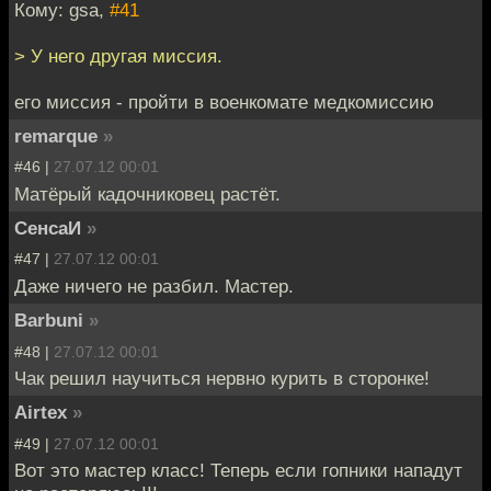
Кому: gsa,
#41
> У него другая миссия.
его миссия - пройти в военкомате медкомиссию
remarque
»
#46 |
27.07.12 00:01
Матёрый кадочниковец растёт.
СенсаИ
»
#47 |
27.07.12 00:01
Даже ничего не разбил. Мастер.
Barbuni
»
#48 |
27.07.12 00:01
Чак решил научиться нервно курить в сторонке!
Airtex
»
#49 |
27.07.12 00:01
Вот это мастер класс! Теперь если гопники нападут