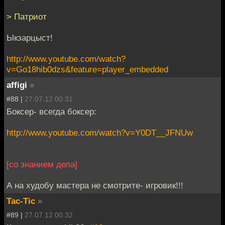
> Патриот
Ыкзарцыст!
http://www.youtube.com/watch?
v=Go18hib0dzs&feature=player_embedded
affigi
»
#88 |
27.07.12 00:31
Боксер- всегда боксер:
http://www.youtube.com/watch?v=Y0DT__JFNUw
[со знанием дела]
А на худобу мастера не смотрите- игровик!!!
Tac-Tic
»
#89 |
27.07.12 00:32