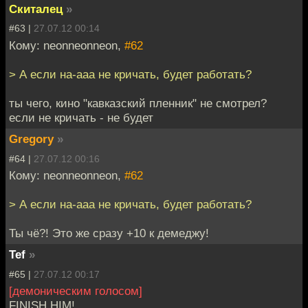
Скиталец
»
#63 |
27.07.12 00:14
Кому: neonneonneon,
#62
> А если на-aaa не кричать, будет работать?
ты чего, кино "кавказский пленник" не смотрел?
если не кричать - не будет
Gregory
»
#64 |
27.07.12 00:16
Кому: neonneonneon,
#62
> А если на-aaa не кричать, будет работать?
Ты чё?! Это же сразу +10 к демеджу!
Tef
»
#65 |
27.07.12 00:17
[демоническим голосом]
FINISH HIM!