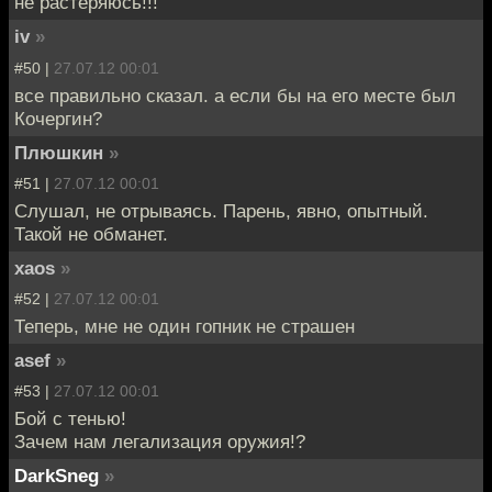
не растеряюсь!!!
iv
»
#50 |
27.07.12 00:01
все правильно сказал. а если бы на его месте был
Кочергин?
Плюшкин
»
#51 |
27.07.12 00:01
Слушал, не отрываясь. Парень, явно, опытный.
Такой не обманет.
xaos
»
#52 |
27.07.12 00:01
Теперь, мне не один гопник не страшен
asef
»
#53 |
27.07.12 00:01
Бой с тенью!
Зачем нам легализация оружия!?
DarkSneg
»