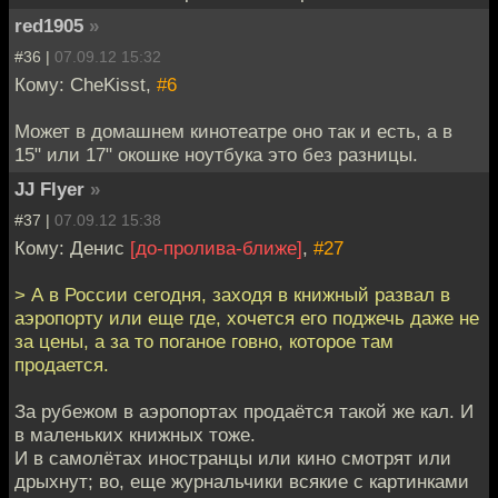
red1905
»
#36 |
07.09.12 15:32
Кому: CheKisst,
#6
Может в домашнем кинотеатре оно так и есть, а в
15" или 17" окошке ноутбука это без разницы.
JJ Flyer
»
#37 |
07.09.12 15:38
Кому: Денис
[до-пролива-ближе]
,
#27
> А в России сегодня, заходя в книжный развал в
аэропорту или еще где, хочется его поджечь даже не
за цены, а за то поганое говно, которое там
продается.
За рубежом в аэропортах продаётся такой же кал. И
в маленьких книжных тоже.
И в самолётах иностранцы или кино смотрят или
дрыхнут; во, еще журнальчики всякие с картинками