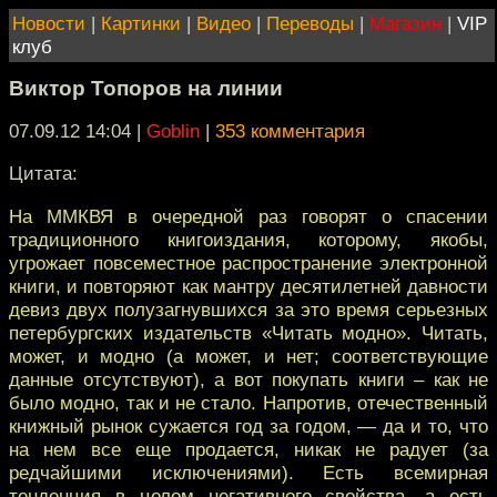
Новости
|
Картинки
|
Видео
|
Переводы
|
Магазин
|
VIP
клуб
Виктор Топоров на линии
07.09.12 14:04
|
Goblin
|
353 комментария
Цитата:
На ММКВЯ в очередной раз говорят о спасении
традиционного книгоиздания, которому, якобы,
угрожает повсеместное распространение электронной
книги, и повторяют как мантру десятилетней давности
девиз двух полузагнувшихся за это время серьезных
петербургских издательств «Читать модно». Читать,
может, и модно (а может, и нет; соответствующие
данные отсутствуют), а вот покупать книги – как не
было модно, так и не стало. Напротив, отечественный
книжный рынок сужается год за годом, — да и то, что
на нем все еще продается, никак не радует (за
редчайшими исключениями). Есть всемирная
тенденция в целом негативного свойства, а есть