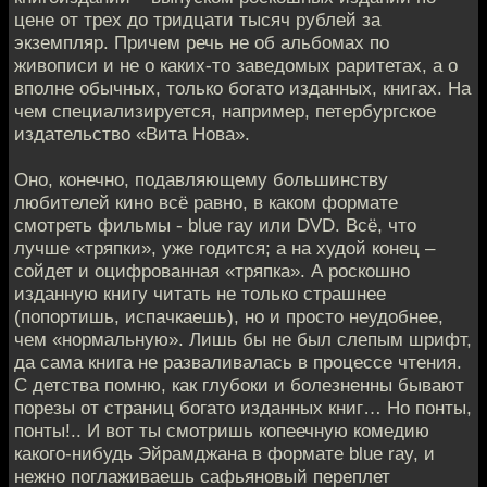
цене от трех до тридцати тысяч рублей за
экземпляр. Причем речь не об альбомах по
живописи и не о каких-то заведомых раритетах, а о
вполне обычных, только богато изданных, книгах. На
чем специализируется, например, петербургское
издательство «Вита Нова».
Оно, конечно, подавляющему большинству
любителей кино всё равно, в каком формате
смотреть фильмы - blue ray или DVD. Всё, что
лучше «тряпки», уже годится; а на худой конец –
сойдет и оцифрованная «тряпка». А роскошно
изданную книгу читать не только страшнее
(попортишь, испачкаешь), но и просто неудобнее,
чем «нормальную». Лишь бы не был слепым шрифт,
да сама книга не разваливалась в процессе чтения.
С детства помню, как глубоки и болезненны бывают
порезы от страниц богато изданных книг… Но понты,
понты!.. И вот ты смотришь копеечную комедию
какого-нибудь Эйрамджана в формате blue ray, и
нежно поглаживаешь сафьяновый переплет