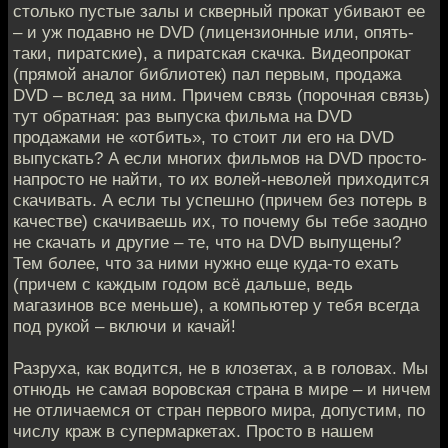
столько пустые залы и скверный прокат убивают ее
– и уж подавно не DVD (лицензионные или, опять-
таки, пиратские), а пиратская скачка. Видеопрокат
(прямой аналог библиотек) пал первым, продажа
DVD – вслед за ним. Причем связь (порочная связь)
тут обратная: раз выпуска фильма на DVD
продажами не «отбить», то стоит ли его на DVD
выпускать? А если многих фильмов на DVD просто-
напросто не найти, то их волей-неволей приходится
скачивать. А если ты успешно (причем без потерь в
качестве) скачиваешь их, то почему бы тебе заодно
не скачать и другие – те, что на DVD выпущены?
Тем более, что за ними нужно еще куда-то ехать
(причем с каждым годом всё дальше, ведь
магазинов все меньше), а компьютер у тебя всегда
под рукой – включи и качай!
Разруха, как водится, не в клозетах, а в головах. Мы
отнюдь не самая воровская страна в мире – и ничем
не отличаемся от стран первого мира, допустим, по
числу краж в супермаркетах. Просто в нашем