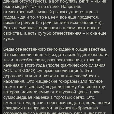
данные отсутствуют), а вот покупать книги – как не
было модно, так и не стало. Напротив,
отечественный книжный рынок сужается год за
годом, - да и то, что на нем все еще продается,
никак не радует (за редчайшими исключениями).
Есть всемирная тенденция в целом негативного
свойства, а есть сугубо отечественная – и она еще
хуже.
Беды отечественного книгоиздания общеизвестны.
Это монополизация как издательской деятельности,
так и, в особенности, распространения, ставшая
начиная с этого года (после фактического слияния
АСТа с ЭКСМО) супермонополизацией. Это
дороговизна книг и низкая платежеспособность
населения. Это нищенские гонорары (или полное
отсутствие таковых) подавляющему большинству
авторов, исчисляемые от отпускной цены, плюс
сумасшедшая наценка в торговых сетях. Это,
вместе с тем, кризис перепроизводства, когда всеми
правдами и неправдами на рынок выбрасывают
огромное число никому не нужных книг, а институт