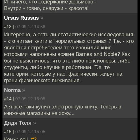
И ничего, что содержание дерьмово -
Внутри - говно, снаружи - красота!
Ursus Russus
»
#13 |
07.09.12 14:58
Интересно, а есть ли статистические исследования
- кто читает книги в "нормальных странах"? Т.е. - кто
является потребителем того изобилия книг,
которыми наполнены всякие Barnes and Noble? Как
бы не выяснилось, что это либо пенсионеры, либо
студенты, либо научные работники. Т.е. те
категории, которые у нас, фактически, живут на
грани физического выживания.
Norma
»
#14 |
07.09.12 15:05
А я всё-таки купил электронную книгу. Теперь в
книжные магазины не хожу...
Дядя Толя
»
#15 |
07.09.12 15:05
Кому: pell,
#2