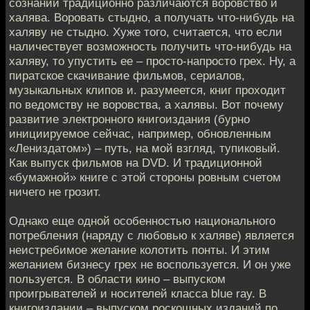
сознании традиционно различаются воровство и
халява. Воровать стыдно, а получать что-нибудь на
халяву не стыдно. Хуже того, считается, что если
наличествует возможность получить что-нибудь на
халяву, то упустить ее – просто-напросто грех. Ну, а
пиратское скачивание фильмов, сериалов,
музыкальных клипов и. разумеется, книг проходит
по ведомству не воровства, а халявы. Вот почему
развитие электронного книгоиздания (бурно
инициируемое сейчас, например, обновленным
«Лениздатом») – путь, на мой взгляд, тупиковый.
Как выпуск фильмов на DVD. И традиционной
«бумажной» книге с этой стороны ровным счетом
ничего не грозит.
Однако еще одной особенностью национального
потребления (наряду с любовью к халяве) является
неистребимое желание колотить понты. И этим
желанием бизнесу грех не воспользуется. И он уже
пользуется. В области кино – выпуском
проигрывателей и носителей класса blue ray. В
книгоиздании – выпуском роскошных изданий по