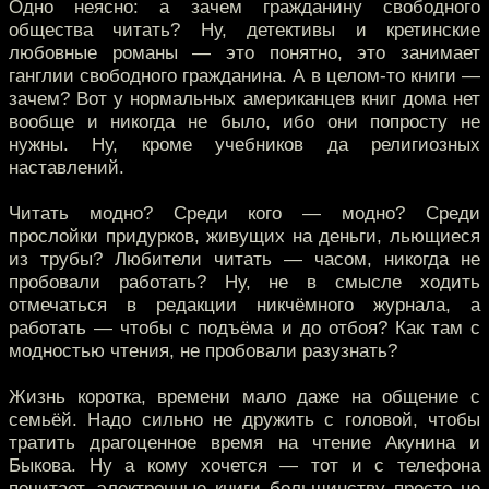
Одно неясно: а зачем гражданину свободного
общества читать? Ну, детективы и кретинские
любовные романы — это понятно, это занимает
ганглии свободного гражданина. А в целом-то книги —
зачем? Вот у нормальных американцев книг дома нет
вообще и никогда не было, ибо они попросту не
нужны. Ну, кроме учебников да религиозных
наставлений.
Читать модно? Среди кого — модно? Среди
прослойки придурков, живущих на деньги, льющиеся
из трубы? Любители читать — часом, никогда не
пробовали работать? Ну, не в смысле ходить
отмечаться в редакции никчёмного журнала, а
работать — чтобы с подъёма и до отбоя? Как там с
модностью чтения, не пробовали разузнать?
Жизнь коротка, времени мало даже на общение с
семьёй. Надо сильно не дружить с головой, чтобы
тратить драгоценное время на чтение Акунина и
Быкова. Ну а кому хочется — тот и с телефона
почитает, электронные книги большинству просто не