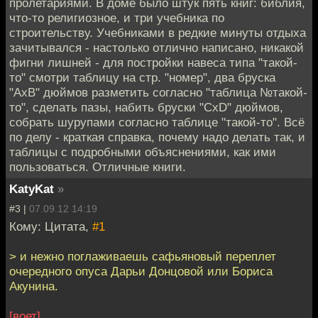
пролетариями. В доме было штук пять книг: библия,
что-то религиозное, и три учебника по
строительству. Учебниками в редкие минуты отдыха
зачитывался - настолько отлично написано, никакой
фигни лишней - для постройки навеса типа "такой-
то" смотри таблицу на стр. "номер", два бруска
"AxB" дюймов разметить согласно "таблица №такой-
то", сделать пазы, набить бруски "CxD" дюймов,
собрать шурупами согласно таблице "такой-то". Всё
по делу - краткая справка, почему надо делать так, и
таблицы с подробными объяснениями, как ими
пользоваться. Отличные книги.
KatyKat
»
#3 |
07.09.12 14:19
Кому: Цитата,
#1
> и нежно поглаживаешь сафьяновый переплет
очередного опуса Дарьи Донцовой или Бориса
Акунина.
[воет]