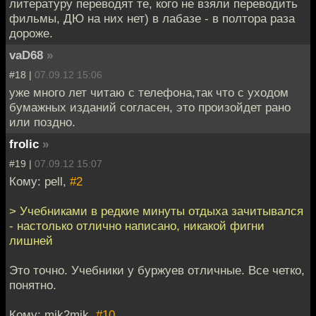
литературу переводят те, кого не взяли переводить
фильмы, ДЮ на них нет) в лабазе - в полтора раза
дороже.
vaD68
»
#18 |
07.09.12 15:06
уже много лет читаю с телефона,так что с уходом
бумажных изданий согласен, это произойдет рано
или поздно.
frolic
»
#19 |
07.09.12 15:07
Кому: pell,
#2
> Учебниками в редкие минуты отдыха зачитывался
- настолько отлично написано, никакой фигни
лишней
Это точно. Учебники у буржуев отличные. Все четко,
понятно.
Кому: mik2mik,
#10