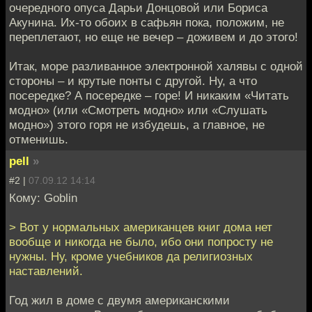
очередного опуса Дарьи Донцовой или Бориса
Акунина. Их-то обоих в сафьян пока, положим, не
переплетают, но еще не вечер – доживем и до этого!
Итак, море разливанное электронной халявы с одной
стороны – и крутые понты с другой. Ну, а что
посередке? А посередке – горе! И никаким «Читать
модно» (или «Смотреть модно» или «Слушать
модно») этого горя не избудешь, а главное, не
отменишь.
pell
»
#2 |
07.09.12 14:14
Кому: Goblin
> Вот у нормальных американцев книг дома нет
вообще и никогда не было, ибо они попросту не
нужны. Ну, кроме учебников да религиозных
наставлений.
Год жил в доме с двумя американскими