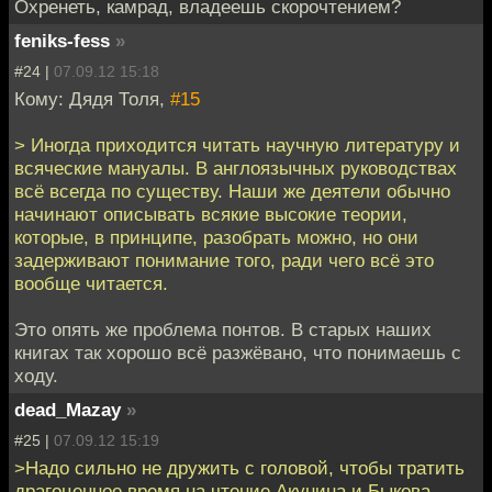
Охренеть, камрад, владеешь скорочтением?
feniks-fess
»
#24 |
07.09.12 15:18
Кому: Дядя Толя,
#15
> Иногда приходится читать научную литературу и
всяческие мануалы. В англоязычных руководствах
всё всегда по существу. Наши же деятели обычно
начинают описывать всякие высокие теории,
которые, в принципе, разобрать можно, но они
задерживают понимание того, ради чего всё это
вообще читается.
Это опять же проблема понтов. В старых наших
книгах так хорошо всё разжёвано, что понимаешь с
ходу.
dead_Mazay
»
#25 |
07.09.12 15:19
>Надо сильно не дружить с головой, чтобы тратить
драгоценное время на чтение Акунина и Быкова.