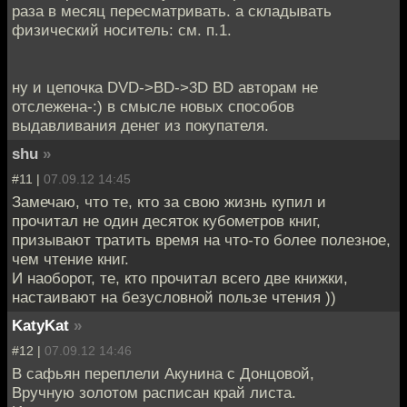
раза в месяц пересматривать. а складывать
физический носитель: см. п.1.
ну и цепочка DVD->BD->3D BD авторам не
отслежена-:) в смысле новых способов
выдавливания денег из покупателя.
shu
»
#11 |
07.09.12 14:45
Замечаю, что те, кто за свою жизнь купил и
прочитал не один десяток кубометров книг,
призывают тратить время на что-то более полезное,
чем чтение книг.
И наоборот, те, кто прочитал всего две книжки,
настаивают на безусловной пользе чтения ))
KatyKat
»
#12 |
07.09.12 14:46
В сафьян переплели Акунина с Донцовой,
Вручную золотом расписан край листа.