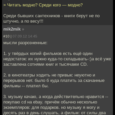
> Читать модно? Среди кого — модно?
Среди бывших сантехников - книги берут не по
штучно, а по весу!!!
mik2mik
»
#10 |
07.09.12 14:45
мысли разрозненные:
1. у твёрдых копий фильмов есть ещё один
недостаток: их нужно куда-то складывать-:)а всё уже
заставлена сотнями книг и тысячами CD.
2. в кинотеатры ходить не привык: неуютно и
перерывов нет. было б куда платить за скачанные
фильмы -- платил бы.
3. музыку качаю, а когда действительно нравится --
покупаю cd на ebay. причём обычно несколько
экземпляров: для подарков. но музыку я могу и
десять раз в день слушать, а фильм: от силы два