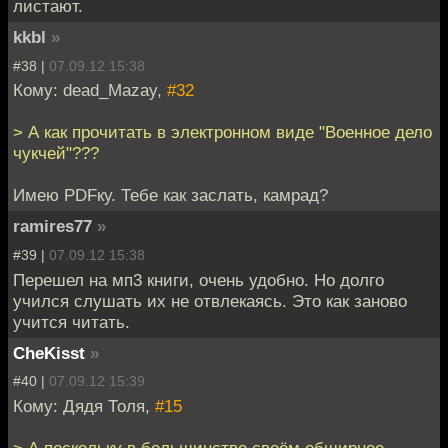
листают.
kkbl
»
#38 |
07.09.12 15:38
Кому: dead_Mazay,
#32
> А как прочитать в электронном виде "Военное дело
чукчей"???
Имею PDFку. Тебе как заслать, камрад?
ramires77
»
#39 |
07.09.12 15:38
Перешел на мп3 книги, очень удобно. Но долго
учился слушать их не отвлекаясь. Это как заново
учится читать.
CheKisst
»
#40 |
07.09.12 15:39
Кому: Дядя Толя,
#15
> А поскольку в большинстве своём обширное