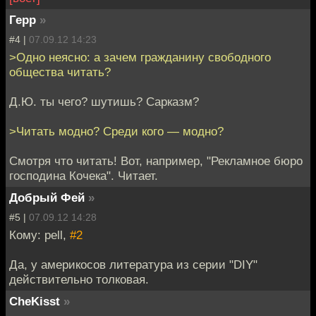
Герр
»
#4 |
07.09.12 14:23
>Одно неясно: а зачем гражданину свободного
общества читать?
Д.Ю. ты чего? шутишь? Сарказм?
>Читать модно? Среди кого — модно?
Смотря что читать! Вот, например, "Рекламное бюро
господина Кочека". Читает.
Добрый Фей
»
#5 |
07.09.12 14:28
Кому: pell,
#2
Да, у америкосов литература из серии "DIY"
действительно толковая.
CheKisst
»