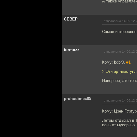
А также управляем
CEBEP
отправлено 14.09.12 
Самое интересное,
tormozz
отправлено 14.09.12 
Кому: bqbr0,
#1
> Эти арт-выступ
Наверное, это теп
prohodimec85
отправлено 14.09.12 
Кому: Цзен ГУргу
Летом отдыхал в Т
вонь от мусорных 