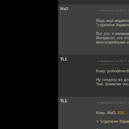
MaO
отправлено 14.09.12 
Ведь ещё недавно
"стратегия Управл
Вот это, я понима
Интересно, это чт
многосерийными о
TL1
отправлено 14.09.12 
Кому: prohodimec
Ну солдаты же дл
Чай, фамилия пос
TL1
отправлено 14.09.12 
Кому: MaO,
#16
> "стратегия Упра