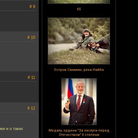
# 9
65
# 10
Остров Сахалин, река Найба
# 11
# 12
ки и о таких
Медаль ордена "За заслуги перед
Отечеством" II степени