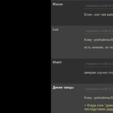
Mazan
отправлено 14.09.12 
Блин, они там ра
Luz
отправлено 14.09.12 
Кому: prohodimec
есть мнение, их п
khant
отправлено 14.09.12 
амерам скучно что
Дикие танцы
отправлено 14.09.12 
Кому: prohodimec
> Когда этих "дем
последствиях рад