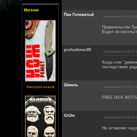
Магазин
Пан Головатый
отправлено 14.09.12 
Правительство Тун
Будет ли посольс
prohodimec85
отправлено 14.09.12 
Когда этих "демон
последствиях рад
Шмель
Империя ножей
отправлено 14.09.12 
FREE DICK RIOTS!
GrUm
отправлено 14.09.12 
Не оставляет ощущ