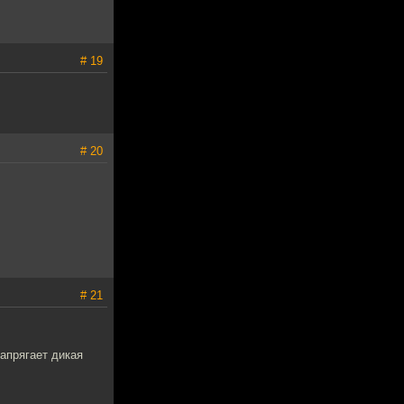
# 19
# 20
# 21
апрягает дикая