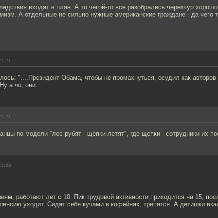
ледствия входят в план. А то чегой-то все разобрались черезчур хорошо
мизм. А отдельные не сильно нужные американские граждане - да чего 
21:21
лось: "....Президент Обама, чтобы не промахнуться, осудил как авторов
Ну а чо, они.
21:21
нцы по модели "лес рубят - щепки летят", где щепки - сотрудники их п
21:28
ям, работают лет с 10. Пик трудовой активности приходится на 15, пос
пенсию уходит. Сидят себе кучами в кофейнях, трепятся. А детишки вк