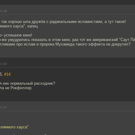
21:28
 так хорошо шла дружба с радикальными исламистами, а тут такое!
яемого хауса", капец
ю- успешное кино!
о-же умудрились показать в этом кино, раз тот же американский "Саут Па
тливами про ислам и пророка Мухамеда такого эффекта не докрутил?
21:30
85,
#14
я них нормальный расходник?
ла не Рокфеллер.
21:37
вляемого хауса"