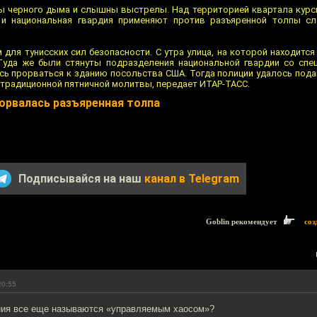
ы черного дыма и слышны выстрелы. Над территорией квартала курс
 и национальная гвардия применяют против разъяренной толпы сл
для тунисских сил безопасности. С утра улица, на которой находитс
Туда же были стянуты подразделения национальной гвардии со спец
сь прорваться к зданию посольства США. Тогда полиции удалось пода
 традиционной пятничной молитвы, передает ИТАР-ТАСС.
орвалась разъяренная толпа
Подписывайся на наш
канал в Telegram
Goblin рекомендует
соз
20:55
ния все еще называются «управляемым хаосом»?