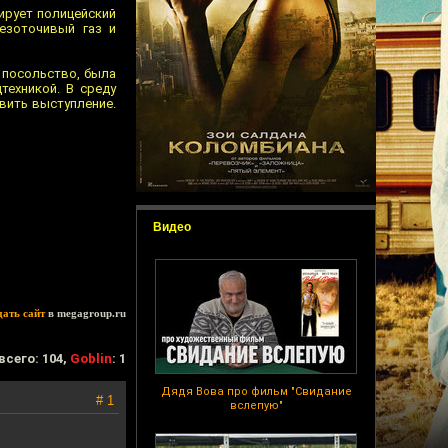
ирует полицейский
езоточивый газ и
я посольство, была
техникой. В среду
вить выступление.
Видео
дать сайт
в megagroup.ru
всего: 104,
Goblin
: 1
Дядя Вова про фильм "Свидание
# 1
вслепую"