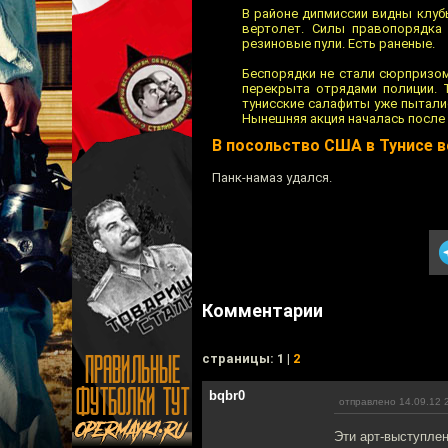
В районе дипмиссии видны клуб
вертолет. Силы правопорядка
резиновые пули. Есть раненые.
Беспорядки не стали сюрпризом 
перекрыта отрядами полиции. 
тунисские салафиты уже пытали
Нынешняя акция началась после
В посольство США в Тунисе в
Панк-намаз удался.
Комментарии
cтраницы: 1 |
2
bqbr0
отправлено 14.09.12 
Эти арт-выступле