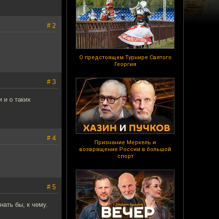
# 2
О предстоящем Турнире Святого
Георгия
# 3
 и о таких
# 4
Признание Меркель и
возвращение России в большой
спорт
# 5
ать бы, к чему.