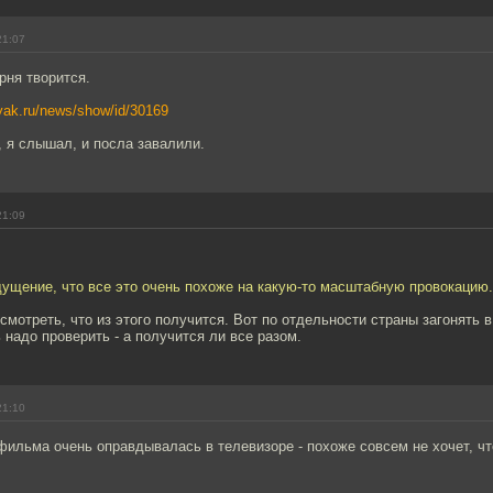
21:07
рня творится.
yak.ru/news/show/id/30169
, я слышал, и посла завалили.
21:09
ущение, что все это очень похоже на какую-то масштабную провокацию. 
смотреть, что из этого получится. Вот по отдельности страны загонять в
 надо проверить - а получится ли все разом.
21:10
фильма очень оправдывалась в телевизоре - похоже совсем не хочет, ч